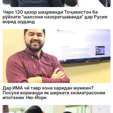
Чаро 120 ҳазор шаҳрванди Тоҷикистон ба
рӯйхати “шахсони назоратшаванда” дар Русия
ворид шуданд
Дар ИМА чӣ тавр хона харидан мумкин?
Посухи корманди як ширкати хизматрасонии
ипотекии Ню-Йорк