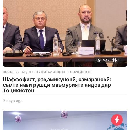
o
537
0
BUSINESS
АНДОЗ
,
КУМИТАИ АНДОЗ
,
ТОҶИКИСТОН
Шаффофият, рақамикунонӣ, самаранокӣ:
самти нави рушди маъмурияти андоз дар
Тоҷикистон
3 days ago
3
d
a
y
s
a