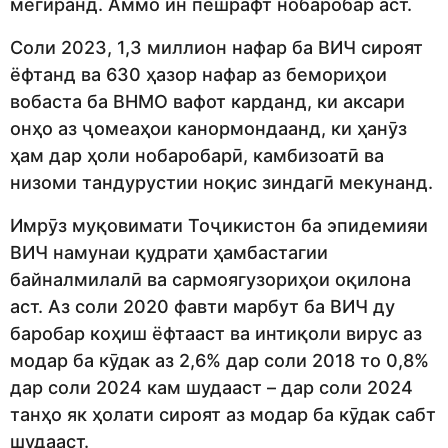
мегиранд. Аммо ин пешрафт нобаробар аст.
Соли 2023, 1,3 миллион нафар ба ВИЧ сироят
ёфтанд ва 630 ҳазор нафар аз бемориҳои
вобаста ба ВНМО вафот карданд, ки аксари
онҳо аз ҷомеаҳои канормондаанд, ки ҳанӯз
ҳам дар ҳоли нобаробарӣ, камбизоатӣ ва
низоми тандурустии ноқис зиндагӣ мекунанд.
Имрӯз муқовимати Тоҷикистон ба эпидемияи
ВИЧ намунаи қудрати ҳамбастагии
байналмилалӣ ва сармоягузориҳои оқилона
аст. Аз соли 2020 фавти марбут ба ВИЧ ду
баробар коҳиш ёфтааст ва интиқоли вирус аз
модар ба кӯдак аз 2,6% дар соли 2018 то 0,8%
дар соли 2024 кам шудааст – дар соли 2024
танҳо як ҳолати сироят аз модар ба кӯдак сабт
шудааст.