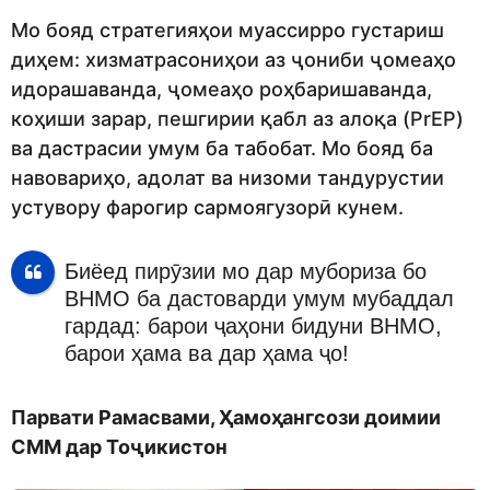
Мо бояд стратегияҳои муассирро густариш
диҳем: хизматрасониҳои аз ҷониби ҷомеаҳо
идорашаванда, ҷомеаҳо роҳбаришаванда,
коҳиши зарар, пешгирии қабл аз алоқа (PrEP)
ва дастрасии умум ба табобат. Мо бояд ба
навовариҳо, адолат ва низоми тандурустии
устувору фарогир сармоягузорӣ кунем.
Биёед пирӯзии мо дар мубориза бо
ВНМО ба дастоварди умум мубаддал
гардад: барои ҷаҳони бидуни ВНМО,
барои ҳама ва дар ҳама ҷо!
Парвати Рамасвами, Ҳамоҳангсози доимии
СММ дар Тоҷикистон