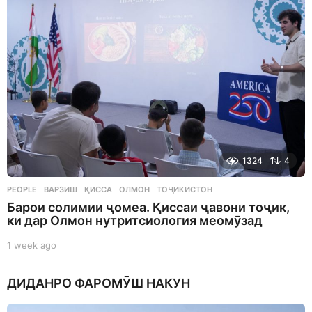
g
o
1324
4
PEOPLE
ВАРЗИШ
,
ҚИССА
,
ОЛМОН
,
ТОҶИКИСТОН
Барои солимии ҷомеа. Қиссаи ҷавони тоҷик,
ки дар Олмон нутритсиология меомӯзад
1 week ago
1
w
e
ДИДАНРО ФАРОМӮШ НАКУН
e
k
a