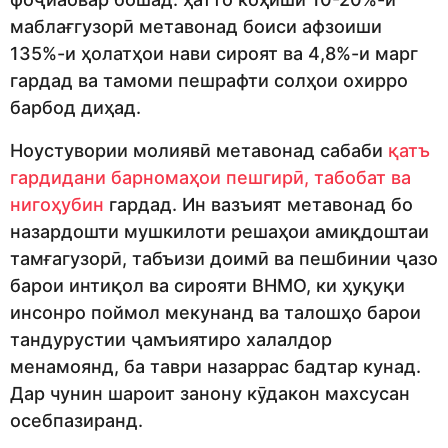
маблағгузорӣ метавонад боиси афзоиши
135%-и ҳолатҳои нави сироят ва 4,8%-и марг
гардад ва тамоми пешрафти солҳои охирро
барбод диҳад.
Ноустувории молиявӣ метавонад сабаби
қатъ
гардидани барномаҳои пешгирӣ, табобат ва
нигоҳубин
гардад. Ин вазъият метавонад бо
назардошти мушкилоти решаҳои амиқдоштаи
тамғагузорӣ, табъизи доимӣ ва пешбинии ҷазо
барои интиқол ва сирояти ВНМО, ки ҳуқуқи
инсонро поймол мекунанд ва талошҳо барои
тандурустии ҷамъиятиро халалдор
менамоянд, ба таври назаррас бадтар кунад.
Дар чунин шароит занону кӯдакон махсусан
осебпазиранд.