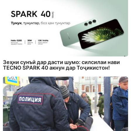
Зеҳни сунъӣ дар дасти шумо: силсилаи нави
TECNO SPARK 40 акнун дар Тоҷикистон!