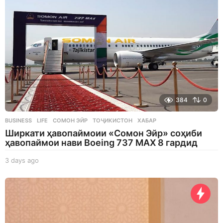
384
0
BUSINESS
,
LIFE
СОМОН ЭЙР
,
ТОҶИКИСТОН
,
ХАБАР
Ширкати ҳавопаймоии «Сомон Эйр» соҳиби
ҳавопаймои нави Boeing 737 MAX 8 гардид
3 days ago
3
d
a
y
s
a
g