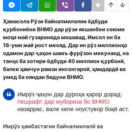
o
r
d
a
m
g
o
o
Ҳамасола Рӯзи байналмилалии ёдбуди
n
қурбониёни ВНМО дар рӯзи якшанбеи сеюми
моҳи май гузаронида мешавад. Имсол он ба
18-уми май рост меояд. Дар ин рӯз миллионҳо
одамон дар ҷаҳон шамъ фурӯзон мекунанд, на
танҳо ба хотири ёдбуди 40 миллион қурбонӣ,
балки ҳамчун рамзи инсонгароӣ, ҳамдардӣ ва
умед ба ояндаи бидуни ВНМО.
Имрӯз ҷаҳон дар дуроҳа қарор дорад:
пешрафт дар мубориза бо ВНМО
назаррас, вале хеле ноустувор боқӣ аст.
Имрӯз ҳамбастагии байналмилалӣ ва