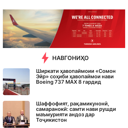
w
e
e
k
a
g
o
НАВГОНИҲО
Ширкати ҳавопаймоии «Сомон
Эйр» соҳиби ҳавопаймои нави
Boeing 737 MAX 8 гардид
Шаффофият, рақамикунонӣ,
самаранокӣ: самти нави рушди
маъмурияти андоз дар
Тоҷикистон