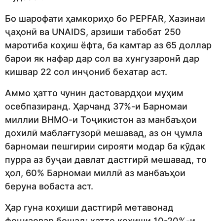
Бо шарофати ҳамкориҳо бо PEPFAR, Хазинаи
ҷаҳонӣ ва UNAIDS, арзиши табобат 250
маротиба коҳиш ёфта, ба камтар аз 65 доллар
барои як нафар дар сол ва хунгузаронӣ дар
кишвар 22 сол инҷониб бехатар аст.
Аммо ҳатто чунин дастовардҳои муҳим
осебпазиранд. Ҳарчанд 37%-и Барномаи
миллии ВНМО-и Тоҷикистон аз манбаъҳои
дохилӣ маблағгузорӣ мешавад, аз он ҷумла
барномаи пешгирии сирояти модар ба кӯдак
пурра аз буҷаи давлат дастгирӣ мешавад, то
ҳол, 60% Барномаи миллӣ аз манбаъҳои
беруна вобаста аст.
Ҳар гуна коҳиши дастгирӣ метавонад
фоҷиаовар бошад: ҳатто коҳиши 10-20%-и