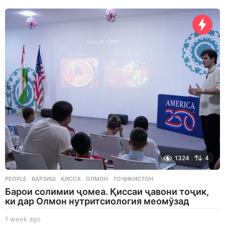
d
a
y
s
a
g
o
1324
4
PEOPLE
ВАРЗИШ
,
ҚИССА
,
ОЛМОН
,
ТОҶИКИСТОН
Барои солимии ҷомеа. Қиссаи ҷавони тоҷик,
ки дар Олмон нутритсиология меомӯзад
1 week ago
1