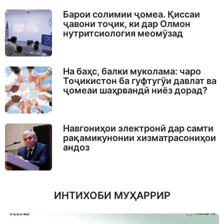
Барои солимии ҷомеа. Қиссаи
ҷавони тоҷик, ки дар Олмон
нутритсиология меомӯзад
На баҳс, балки муколама: чаро
Тоҷикистон ба гуфтугӯи давлат ва
ҷомеаи шаҳрвандӣ ниёз дорад?
Навгониҳои электронӣ дар самти
рақамикунонии хизматрасониҳои
андоз
ИНТИХОБИ МУҲАРРИР