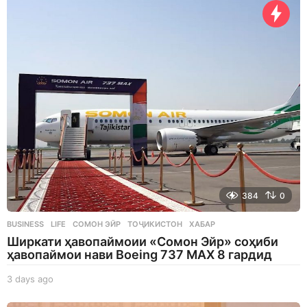
g
o
384
0
BUSINESS
,
LIFE
СОМОН ЭЙР
,
ТОҶИКИСТОН
,
ХАБАР
Ширкати ҳавопаймоии «Сомон Эйр» соҳиби
ҳавопаймои нави Boeing 737 MAX 8 гардид
3 days ago
3
d
a