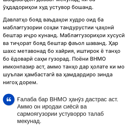
ӯҳдадориҳои худ устувор бошанд.
Давлатҳо бояд ваъдаҳои худро оид ба
маблағгузории соҳаи тандурустии ҷаҳонӣ
бештар иҷро кунанд. Маблағгузориҳои хусусӣ
ва тиҷорат бояд бештар фаъол шаванд. Ҳар
шахс метавонад бо хайрия, иштирок ё танҳо
бо ёдоварӣ саҳм гузорад. Поёни ВНМО
имконпазир аст, аммо танҳо дар ҳолате ки мо
шуълаи ҳамбастагӣ ва ҳамдардиро зинда
нигоҳ дорем.
Ғалаба бар ВНМО ҳанӯз дастрас аст.
Аммо он иродаи сиёсӣ ва
сармоягузории устуворро талаб
мекунад.