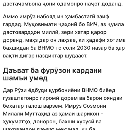
дастаҷамъона ҷони одамонро наҷот доданд.
Аммо имрӯз набояд ин ҳамбастагӣ заиф
гардад. Муқовимати ҷаҳонӣ бо ВИЧ, аз ҷумла
дастовардҳои миллӣ, зери хатар қарор
доранд, маҳз дар он лаҳзае, ки ҳадафи хотима
бахшидан ба ВНМО то соли 2030 назар ба ҳар
вақти дигар наздиктар шудааст.
Даъват ба фурӯзон кардани
шамъи умед
Дар Рӯзи ёдбуди қурбониёни ВНМО биёед
гузаштагонро гиромӣ дорем ва барои ояндаи
бехатар талош варзем. Имрӯз Созмони
Милали Муттаҳид аз ҳамаи шарикон –
ҳукуматҳо, донорон, бахши хусусӣ ва
шаҳрвандон даъват мекунад, ки ба