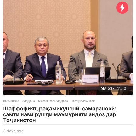
y
s
a
g
o
537
0
BUSINESS
АНДОЗ
,
КУМИТАИ АНДОЗ
,
ТОҶИКИСТОН
Шаффофият, рақамикунонӣ, самаранокӣ:
самти нави рушди маъмурияти андоз дар
Тоҷикистон
3 days ago
3