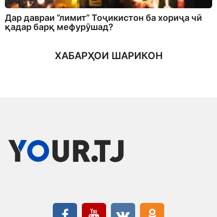
Дар давраи “лимит” Тоҷикистон ба хориҷа чӣ
қадар барқ мефурӯшад?
ХАБАРҲОИ ШАРИКОН