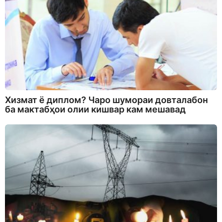
Хизмат ё диплом? Чаро шумораи довталабон
ба мактабҳои олии кишвар кам мешавад