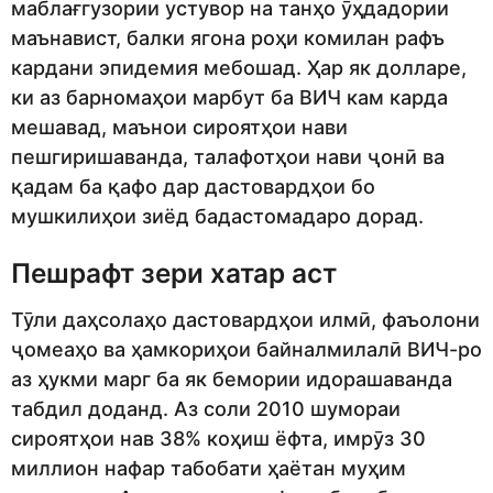
маблағгузории устувор на танҳо ӯҳдадории
маънавист, балки ягона роҳи комилан рафъ
кардани эпидемия мебошад. Ҳар як долларе,
ки аз барномаҳои марбут ба ВИЧ кам карда
мешавад, маънои сироятҳои нави
пешгиришаванда, талафотҳои нави ҷонӣ ва
қадам ба қафо дар дастовардҳои бо
мушкилиҳои зиёд бадастомадаро дорад.
Пешрафт зери хатар аст
Тӯли даҳсолаҳо дастовардҳои илмӣ, фаъолони
ҷомеаҳо ва ҳамкориҳои байналмилалӣ ВИЧ-ро
аз ҳукми марг ба як бемории идорашаванда
табдил доданд. Аз соли 2010 шумораи
сироятҳои нав 38% коҳиш ёфта, имрӯз 30
миллион нафар табобати ҳаётан муҳим