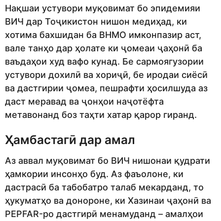
Нақшаи устувори муқовимат бо эпидемияи
ВИЧ дар Тоҷикистон нишон медиҳад, ки
хотима бахшидан ба ВНМО имконпазир аст,
вале танҳо дар ҳолате ки ҷомеаи ҷаҳонӣ ба
ваъдаҳои худ вафо кунад. Бе сармоягузории
устувори дохилӣ ва хориҷӣ, бе иродаи сиёсӣ
ва дастгирии ҷомеа, пешрафти ҳосилшуда аз
даст меравад ва ҷонҳои наҷотёфта
метавонанд боз таҳти хатар қарор гиранд.
Ҳамбастагӣ дар амал
Аз аввал муқовимат бо ВИЧ нишонаи қудрати
ҳамкории инсонҳо буд. Аз фаъолоне, ки
дастрасӣ ба табобатро талаб мекарданд, то
ҳукуматҳо ва донороне, ки Хазинаи ҷаҳонӣ ва
PEPFAR-ро дастгирӣ менамуданд – амалҳои