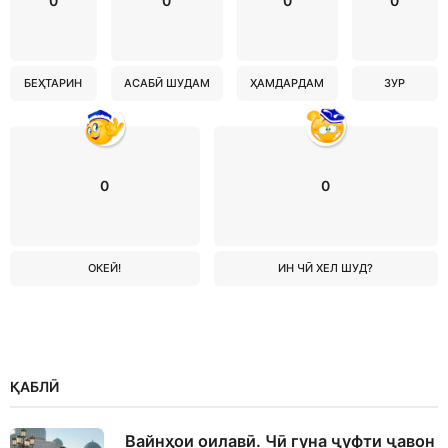
0
0
0
0
БЕҲТАРИН
АСАБӢ ШУДАМ
ҲАМДАРДАМ
ЗУР
0
0
ОКЕЙ!
ИН ЧӢ ХЕЛ ШУД?
ҚАБЛӢ
Вайнҳои оилавӣ. Чӣ гуна ҷуфти ҷавон