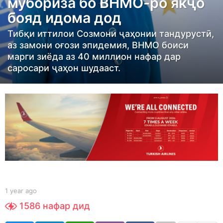
мубориза бо ВНМО-ро якҷо
r
бояд идома дод
a
g
Тибқи иттилои Созмони ҷаҳонии тандурустӣ,
o
аз замони оғози эпидемия, ВНМО боиси
марги зиёда аз 40 миллион нафар дар
1
саросари ҷаҳон шудааст.
y
e
a
r
a
g
o
b
1 year ago
1
y
y
1586
нафар дид
S
e
h
a