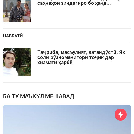
саҳнаҳои зиндагиро бо ҳаҷв...
НАВБАТӢ
Таҷриба, масъулият, ватандӯстӣ. Як
соли рӯзноманигори тоҷик дар
хизмати ҳарбӣ
БА ТУ МАЪҚУЛ МЕШАВАД