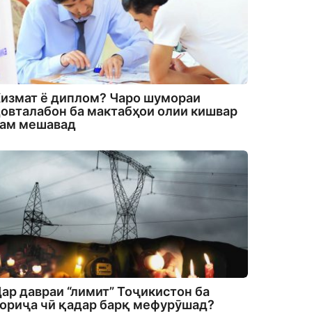
измат ё диплом? Чаро шумораи
овталабон ба мактабҳои олии кишвар
кам мешавад
ар давраи “лимит” Тоҷикистон ба
ориҷа чӣ қадар барқ мефурӯшад?