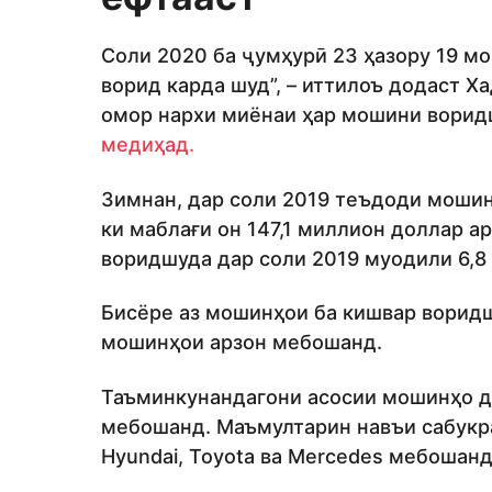
Соли 2020 ба ҷумҳурӣ 23 ҳазору 19 м
ворид карда шуд”, – иттилоъ додаст Х
омор нархи миёнаи ҳар мошини ворид
медиҳад.
Зимнан, дар соли 2019 теъдоди мошин
ки маблағи он 147,1 миллион доллар а
воридшуда дар соли 2019 муодили 6,8 
Бисёре аз мошинҳои ба кишвар ворид
мошинҳои арзон мебошанд.
Таъминкунандагони асосии мошинҳо д
мебошанд. Маъмултарин навъи сабукра
Hyundai, Toyota ва Mercedes мебошанд