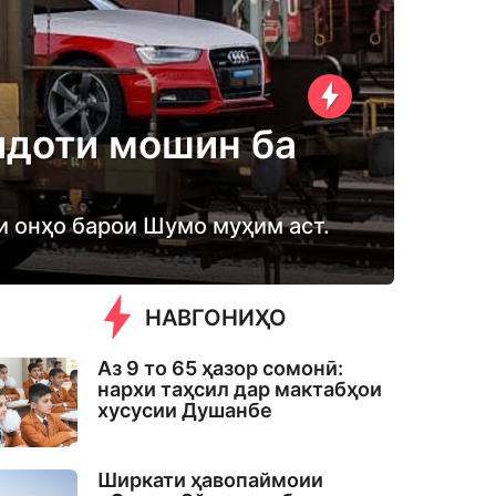
идоти мошин ба
и онҳо барои Шумо муҳим аст.
НАВГОНИҲО
Аз 9 то 65 ҳазор сомонӣ:
нархи таҳсил дар мактабҳои
хусусии Душанбе
Ширкати ҳавопаймоии