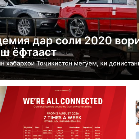
демия дар соли 2020 вор
иш ёфтааст
ин хабарҳои Тоҷикистон мегӯем, ки донистан