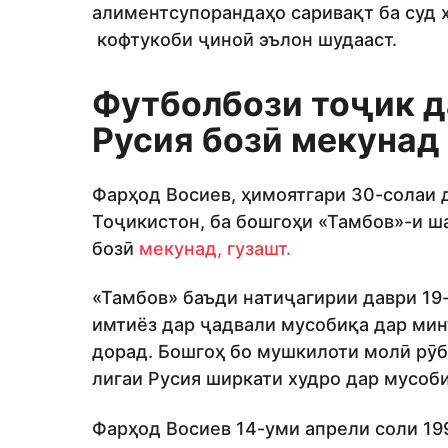
алиментсупорандаҳо саривақт ба суд 
кофтукоби ҷиноӣ эълон шудааст.
Футболбози тоҷик д
Русия бозӣ мекунад
Фарҳод Восиев, ҳимоятгари 30-солаи 
Тоҷикистон, ба бошгоҳи «Тамбов»-и ш
бозӣ
мекунад, гузашт.
«Тамбов» баъди натиҷагирии даври 19
имтиёз дар ҷадвали мусобиқа дар минт
дорад. Бошгоҳ бо мушкилоти молӣ рӯб
лигаи Русия ширкати худро дар мусоб
Фарҳод Восиев 14-уми апрели соли 19