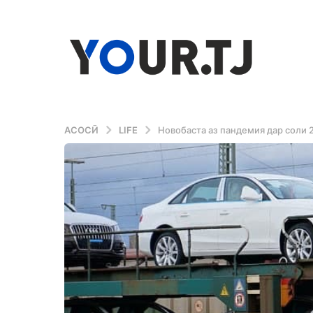
АСОСӢ
LIFE
Новобаста аз пандемия дар соли