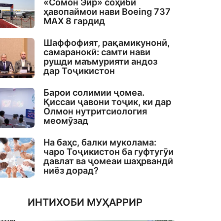
«Сомон Эйр» соҳиби
ҳавопаймои нави Boeing 737
MAX 8 гардид
Шаффофият, рақамикунонӣ,
самаранокӣ: самти нави
рушди маъмурияти андоз
дар Тоҷикистон
Барои солимии ҷомеа.
Қиссаи ҷавони тоҷик, ки дар
Олмон нутритсиология
меомӯзад
На баҳс, балки муколама:
чаро Тоҷикистон ба гуфтугӯи
давлат ва ҷомеаи шаҳрвандӣ
ниёз дорад?
ИНТИХОБИ МУҲАРРИР