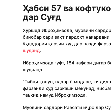
Ҳабси 57 ва кофтук
дар Суғд
Хуршед Иброҳимзода, муовини сардори
бинобар сари вақт пардохт накардани
ӯҳдадории қарзии худ дар назди фарз
шуданд
.
Иброҳимзода гуфт, 184 нафари дигар б
шудаанд.
“Тибқи қонун, падар ё модаре, ки дид
фарзанди худ саркашӣ мекунад, нисба
таъкид намуд Иброҳимзода.
Муовини сардори Раёсати иҷро дар Суғ