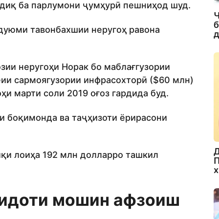
сдиқ ба парлумони ҷумҳурӣ пешниҳод шуд.
Ч
б
 дуюми тавонбахшии неругоҳ равона
д
озии неругоҳи Норак бо маблағгузории
иёии сармоягузории инфрасохторӣ ($60 млн)
ҳи марти соли 2019 оғоз гардида буд.
и боқимонда ва таҷҳизоти ёрирасони
Д
қи лоиҳа 192 млн долларро ташкил
П
х
ридоти мошин афзоиш