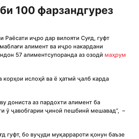
оби 100 фарзандгурез
 Раёсати иҷро дар вилояти Суғд, гуфт
 маблағи алимент ва иҷро накардани
андон 57 алиментсупоранда аз озодӣ
маҳрум
а корҳои ислоҳӣ ва ё ҳатмӣ ҷалб карда
аву дониста аз пардохти алимент ба
ти ӯ ҷавобгарии ҷиноӣ пешбинӣ мешавад”, –
д гуфт, бо вуҷуди муқаррароти қонун баъзе