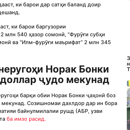
ааст, ки барои дар сатҳи баланд доир
дешанд.
ст, ки барои баргузории
2 млн 540 ҳазор сомонӣ, “Фурӯғи субҳи
омонӣ ва “Илм-фурӯғи маърифат” 2 млн 345
З
н
неругоҳи Норак Бонки
Т
н доллар ҷудо мекунад
ругоҳи барқи обии Норак Бонки ҷаҳонӣ боз
о мекунад. Созишномаи дахлдор дар ин бора
иатияи байнулмилалии рушд (АБР, узви
шта
ба имзо расид.