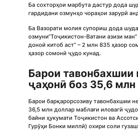
Ба сохторҳои марбута дастур дода шуд
гардидани озмунҳо чораҳои зарурӣ ан
Ба Вазорати молия супориш дода шудаа
озмуни“Тоҷикистон-Ватани азизи ман” 
доноӣ китоб аст” – 2 млн 835 ҳазор с
ҳазор сомонӣ ҷудо кунад.
Барои тавонбахшии 
ҷаҳонӣ боз 35,6 мл
Барои барқарорсозиву тавонбахшии не
36,5 млн доллар маблағи иловагӣ ҷуд
байни ҳукумати Тоҷикистон ва Ассотс
Гурӯҳи Бонки миллӣ) охири соли гуза