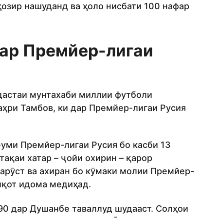
ҳозир нашуданд ва ҳоло нисбати 100 нафар
ар Премйер-лигаи
дастаи мунтахаби миллии футболи
аҳри Тамбов, ки дар Премйер-лигаи Русия
-уми Премйер-лигаи Русия бо касби 13
ақаи хатар – ҷойи охирин – қарор
арӯст ва ахиран бо кӯмаки молии Премйер-
иқот идома медиҳад.
90 дар Душанбе таваллуд шудааст. Солҳои