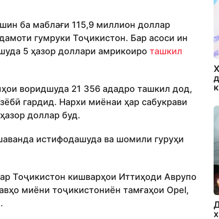
ошин ба маблағи 115,9 миллион доллар
адамоти гумруки Тоҷикистон. Бар асоси ин
шуда 5 ҳазор доллари амрикоиро
ташкил
Х
д
ҳои воридшуда 21 356 ададро ташкил дод,
рзёбӣ гардид. Нархи миёнаи ҳар сабукрави
ҳазор доллар буд.
шаванда истифодашуда ва шомили гуруҳи
ар Тоҷикистон кишварҳои Иттиҳоди Аврупо
вҳо миёни тоҷикистониён тамғаҳои Opel,
.
Д
х