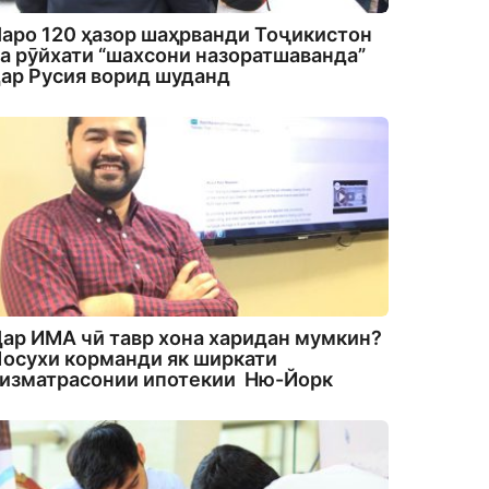
аро 120 ҳазор шаҳрванди Тоҷикистон
а рӯйхати “шахсони назоратшаванда”
ар Русия ворид шуданд
ар ИМА чӣ тавр хона харидан мумкин?
осухи корманди як ширкати
изматрасонии ипотекии Ню-Йорк