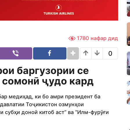
1780
нафар дид
0
ои баргузории се
н сомонӣ ҷудо кард
ар медиҳад, ки бо амри президент ба
 давлатии Тоҷикистон озмунҳои
и субҳи доноӣ китоб аст” ва “Илм-фурӯғи