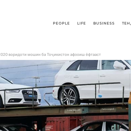
PEOPLE
LIFE
BUSINESS
ТЕН
 2020 воридоти мошин ба Тоҷикистон афзоиш ёфтааст