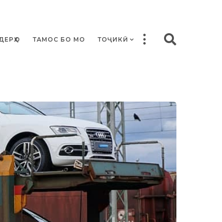
ДЕРҲО
ТАМОС БО МО
ТОҶИКӢ