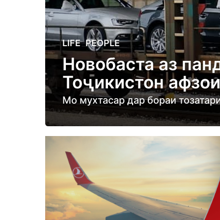
5
LIFE
,
PEOPLE
y
Новобаста аз пан
e
Тоҷикистон афзо
a
r
Мо мухтасар дар бораи тозатар
s
a
g
o
5
y
e
a
r