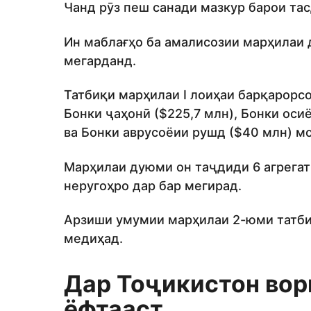
Чанд рӯз пеш санади мазкур барои та
Ин маблағҳо ба амалисозии марҳилаи
мегарданд.
Татбиқи марҳилаи I лоиҳаи барқарорс
Бонки ҷаҳонӣ ($225,7 млн), Бонки ос
ва Бонки аврусоёии рушд ($40 млн) мо
Марҳилаи дуюми он таҷдиди 6 агрегат
неругоҳро дар бар мегирад.
Арзиши умумии марҳилаи 2-юми татби
медиҳад.
Дар Тоҷикистон во
ёфтааст