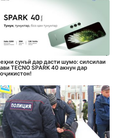
еҳни сунъӣ дар дасти шумо: силсилаи
ави TECNO SPARK 40 акнун дар
оҷикистон!