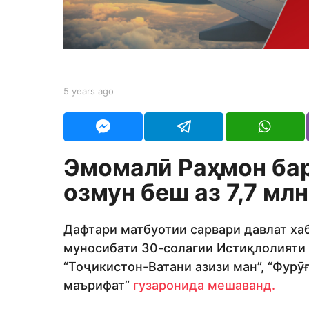
s
a
g
o
b
5 years ago
5
y
y
Y
e
O
a
U
r
R
s
Эмомалӣ Раҳмон бар
a
g
озмун беш аз 7,7 мл
o
Дафтари матбуотии сарвари давлат хаб
муносибати 30-солагии Истиқлолияти
“Тоҷикистон-Ватани азизи ман”, “Фурӯғ
маърифат”
гузаронида мешаванд.