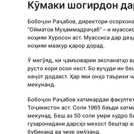
Кӯмаки шогирдон да
Бобоҷон Раҷабов, директори осорхон
“Ойматов Муҳаммадраҷаб” – и муассис
ноҳияи Хуросон аст. Муассиса дар де
ноҳияи мазкур қарор дорад.
Ӯ мегӯяд, ки ҷамъоварии экспанатҳо в
русто кори осон нест. Бо вуҷуди ин б
наҷот додааст. Ҳар яки онҳо таърихи 
мекунанд.
Бобоҷон Раҷабов хатмкардаи факулте
Тоҷикистон аст. Соли 1965 баъди хатм
мекунад. Беш аз 50 соли умри худро б
гузаронидани дарсҳо мехост бештар а
бубинанд ва чизе омӯзанд.