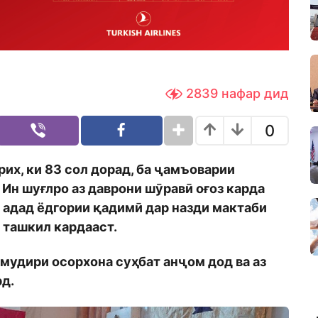
2839
нафар дид
0
их, ки 83 сол дорад, ба ҷамъоварии
 Ин шуғлро аз даврони шӯравӣ оғоз карда
0 адад ёдгории қадимӣ дар назди мактаби
 ташкил кардааст.
о мудири осорхона суҳбат анҷом дод ва аз
рд.