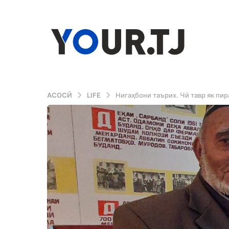
АСОСӢ
LIFE
Нигаҳбони таърих. Чӣ тавр як пи