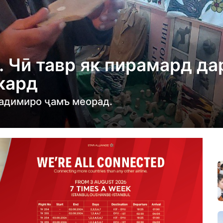
. Чӣ тавр як пирамард да
кард
 қадимиро ҷамъ меорад.