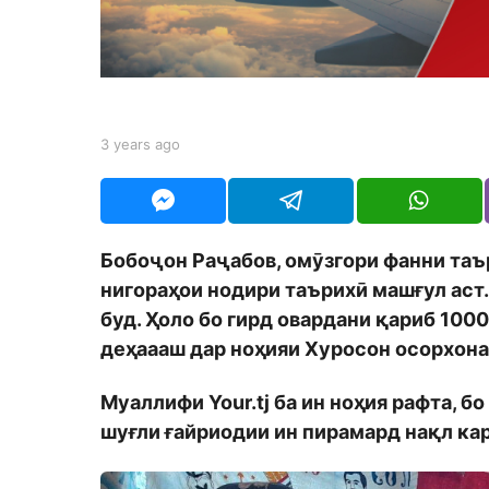
s
a
g
o
b
3 years ago
3
y
y
S
e
h
a
o
r
d
s
Бобоҷон Раҷабов, омӯзгори фанни таър
m
a
o
нигораҳои нодири таърихӣ машғул аст.
g
n
o
буд. Ҳоло бо гирд овардани қариб 100
деҳаааш дар ноҳияи Хуросон осорхона
Муаллифи Your.tj ба ин ноҳия рафта, б
шуғли ғайриодии ин пирамард нақл ка