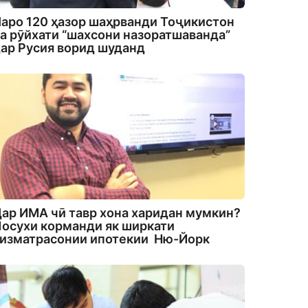
аро 120 ҳазор шаҳрванди Тоҷикистон
а рӯйхати “шахсони назоратшаванда”
ар Русия ворид шуданд
ар ИМА чӣ тавр хона харидан мумкин?
осухи корманди як ширкати
изматрасонии ипотекии Ню-Йорк