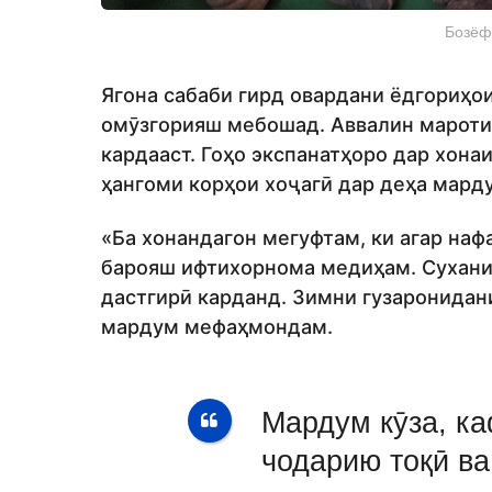
Бозёф
Ягона сабаби гирд овардани ёдгориҳо
омӯзгорияш мебошад. Аввалин маротиб
кардааст. Гоҳо экспанатҳоро дар хон
ҳангоми корҳои хоҷагӣ дар деҳа мард
«Ба хонандагон мегуфтам, ки агар наф
барояш ифтихорнома медиҳам. Сухани
дастгирӣ карданд. Зимни гузаронида
мардум мефаҳмондам.
Мардум кӯза, ка
чодарию тоқӣ ва