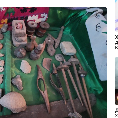
Х
д
Д
х