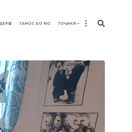
ДЕРҲО
ТАМОС БО МО
ТОҶИКӢ