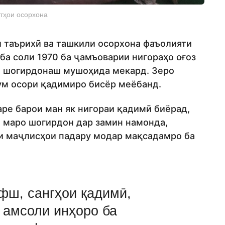
тҳои осорхона
и таърихӣ ва ташкили осорхона фаъолияти
а соли 1970 ба ҷамъоварии нигораҳо оғоз
аи шогирдонаш мушоҳида мекард. Зеро
ум осори қадимиро бисёр меёбанд.
аре барои ман як нигораи қадимӣ биёрад,
 маро шогирдон дар замин намонда,
ни маҷлисҳои падару модар мақсадамро ба
фш, сангҳои қадимӣ,
 амсоли инҳоро ба