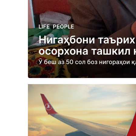
3
LIFE
,
PEOPLE
y
Нигаҳбони таърих
e
осорхона ташкил 
a
r
Ӯ беш аз 50 сол боз нигораҳои
s
a
g
o
3
y
e
a
r