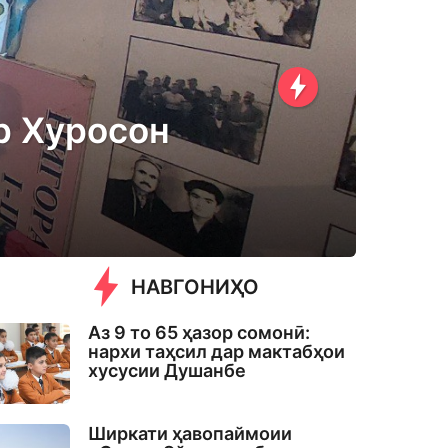
р Хуросон
НАВГОНИҲО
Аз 9 то 65 ҳазор сомонӣ:
нархи таҳсил дар мактабҳои
хусусии Душанбе
Ширкати ҳавопаймоии