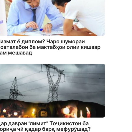
измат ё диплом? Чаро шумораи
овталабон ба мактабҳои олии кишвар
кам мешавад
ар давраи “лимит” Тоҷикистон ба
ориҷа чӣ қадар барқ мефурӯшад?