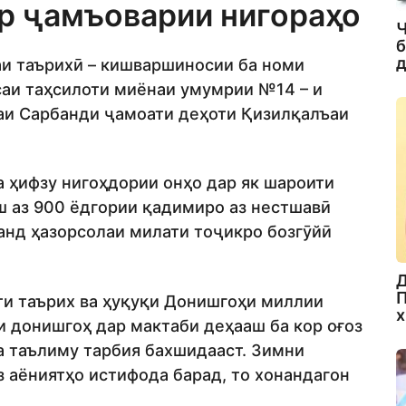
р ҷамъоварии нигораҳо
Ч
б
д
аи таърихӣ – кишваршиносии ба номи
аи таҳсилоти миёнаи умумрии №14 – и
ҳаи Сарбанди ҷамоати деҳоти Қизилқалъаи
а ҳифзу нигоҳдории онҳо дар як шароити
еш аз 900 ёдгории қадимиро аз нестшавӣ
чанд ҳазорсолаи милати тоҷикро бозгӯйӣ
Д
П
ти таърих ва ҳуқуқи Донишгоҳи миллии
х
и донишгоҳ дар мактаби деҳааш ба кор оғоз
а таълиму тарбия бахшидааст. Зимни
з аёниятҳо истифода барад, то хонандагон