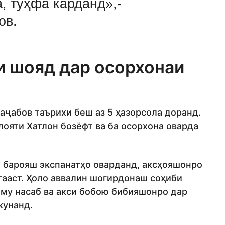
, туҳфа карданд»,-
ов.
и шояд дар осорхонаи
аҷабов таърихи беш аз 5 ҳазорсола доранд.
лояти Хатлон бозёфт ва ба осорхона оварда
 барояш экспанатҳо оварданд, аксҳояшонро
тааст. Ҳоло аввалин шогирдонаш соҳиби
ому насаб ва акси бобою бибияшонро дар
кунанд.