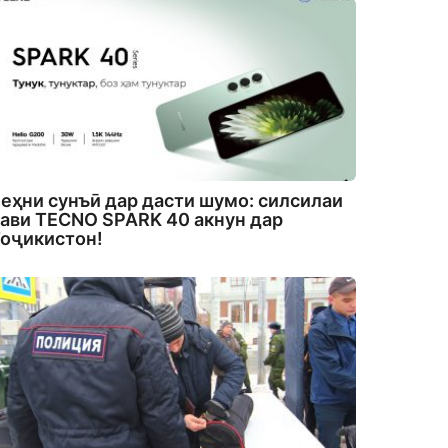
еҳни сунъӣ дар дасти шумо: силсилаи
ави TECNO SPARK 40 акнун дар
оҷикистон!