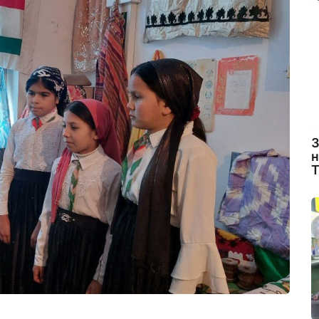
З
н
Т