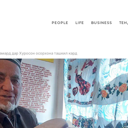
PEOPLE
LIFE
BUSINESS
ТЕН
рамард дар Хуросон осорхона ташкил кард