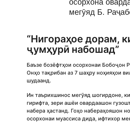
осорхона оварда
мегӯяд Б. Раҷаб
“Нигораҳое дорам, к
ҷумҳурӣ набошад”
Баъзе бозёфтҳои осорхонаи Бобоҷон Р
Онҳо тақрибан аз 7 шаҳру ноҳияҳои ви
шудаанд.
Ин таърихшинос мегӯяд шогирдоне, ки
гирифта, зери ашёи овардаашон гузош
набера ҳастанд. Гоҳо набераҳояшон н
осорхонаи муассиса дида, ифтихор ме