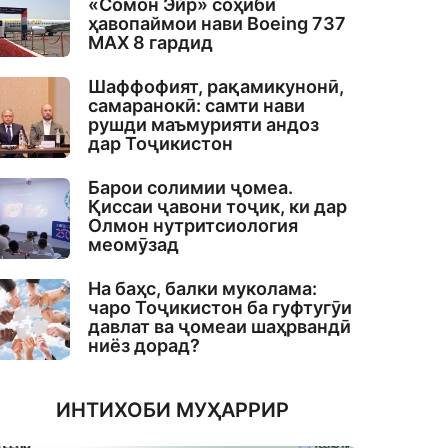
«Сомон Эйр» соҳиби
ҳавопаймои нави Boeing 737
MAX 8 гардид
Шаффофият, рақамикунонӣ,
самаранокӣ: самти нави
рушди маъмурияти андоз
дар Тоҷикистон
Барои солимии ҷомеа.
Қиссаи ҷавони тоҷик, ки дар
Олмон нутритсиология
меомӯзад
На баҳс, балки муколама:
чаро Тоҷикистон ба гуфтугӯи
давлат ва ҷомеаи шаҳрвандӣ
ниёз дорад?
ИНТИХОБИ МУҲАРРИР