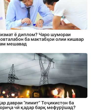
измат ё диплом? Чаро шумораи
овталабон ба мактабҳои олии кишвар
кам мешавад
ар давраи “лимит” Тоҷикистон ба
ориҷа чӣ қадар барқ мефурӯшад?