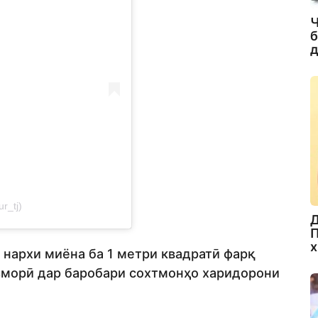
Ч
б
д
r_tj)
Д
П
х
 нархи миёна ба 1 метри квадратӣ фарқ
ъморӣ дар баробари сохтмонҳо харидорони