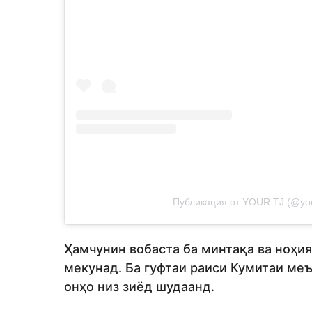
Публикация от YOUR TJ (@you
Ҳамчунин вобаста ба минтақа ва ноҳия
мекунад. Ба гуфтаи раиси Кумитаи ме
онҳо низ зиёд шудаанд.