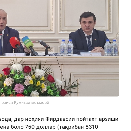
 раиси Кумитаи меъморӣ
зода, дар ноҳияи Фирдавсии пойтахт арзиши
ёна боло 750 доллар (тақрибан 8310