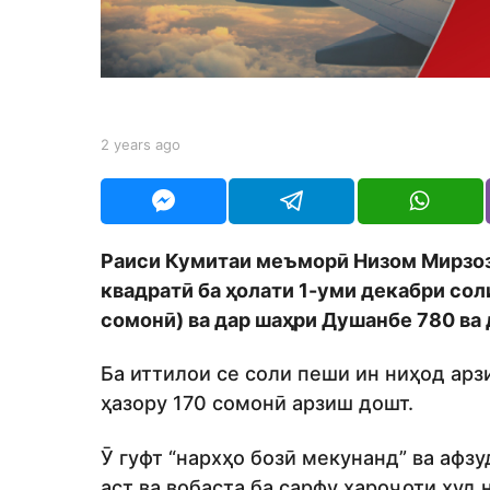
a
g
o
b
2 years ago
2
y
y
S
e
h
a
o
r
d
s
Раиси Кумитаи меъморӣ Низом Мирзо
m
a
o
квадратӣ ба ҳолати 1-уми декабри сол
g
n
o
сомонӣ) ва дар шаҳри Душанбе 780 в
Ба иттилои се соли пеши ин ниҳод арз
ҳазору 170 сомонӣ арзиш дошт.
Ӯ гуфт “нархҳо бозӣ мекунанд” ва афзу
аст ва вобаста ба сарфу хароҷоти худ 