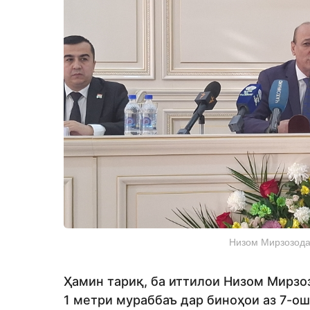
Низом Мирзозода
Ҳамин тариқ, ба иттилои Низом Мирзо
1 метри мураббаъ дар биноҳои аз 7-ош