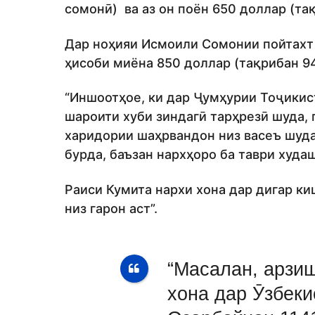
сомонӣ) ва аз он поён 650 доллар (та
Дар ноҳияи Исмоили Сомонии пойтахт г
ҳисоби миёна 850 доллар (тақрибан 94
“Иншоотҳое, ки дар Ҷумҳурии Тоҷикис
шароити хуби зиндагӣ тарҳрезӣ шуда,
харидории шаҳрвандон низ васеъ шудаа
бурда, баъзан нархҳоро ба таври худа
Раиси Кумита нархи хона дар дигар ки
низ гарон аст”.
“Масалан, арзи
хона дар Ӯзбеки