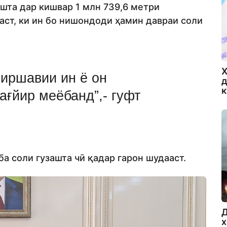
шта дар кишвар 1 млн 739,6 метри
аст, ки ин бо нишондоди ҳамин давраи соли
Х
гиршавии ин ё он
д
ағйир меёбанд”,- гуфт
ба соли гузашта чӣ қадар гарон шудааст.
Д
х