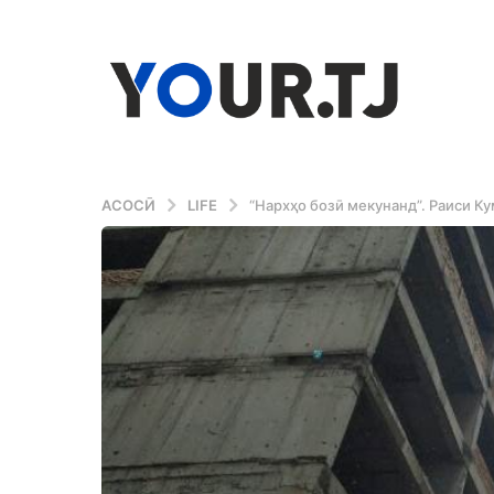
АСОСӢ
LIFE
“Нархҳо бозӣ мекунанд”. Раиси К