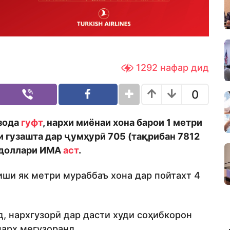
1292
нафар дид
0
зода
гуфт
, нархи миёнаи хона барои 1 метри
и гузашта дар ҷумҳурӣ 705 (тақрибан 7812
а доллари ИМА
аст
.
иши як метри мураббаъ хона дар пойтахт 4
д, нархгузорӣ дар дасти худи соҳибкорон
нарх мегузоранд.