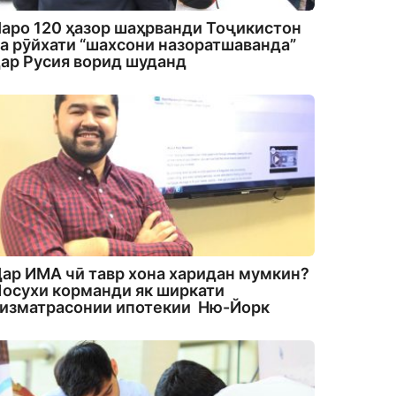
аро 120 ҳазор шаҳрванди Тоҷикистон
а рӯйхати “шахсони назоратшаванда”
ар Русия ворид шуданд
ар ИМА чӣ тавр хона харидан мумкин?
осухи корманди як ширкати
изматрасонии ипотекии Ню-Йорк