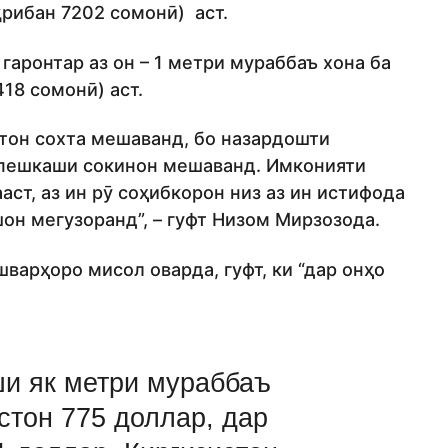
қрибан 7202 сомонӣ) аст.
аронтар аз он – 1 метри мураббаъ хона ба
18 сомонӣ) аст.
тон сохта мешаванд, бо назардошти
 пешкаши сокинон мешаванд. Имконияти
ст, аз ин рӯ соҳибкорон низ аз ин истифода
шон мегузоранд”, – гуфт Низом Мирзозода.
шварҳоро мисол оварда, гуфт, ки “дар онҳо
ши як метри мураббаъ
стон 775 доллар, дар