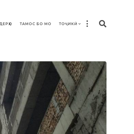
ДЕРҲО
ТАМОС БО МО
ТОҶИКӢ