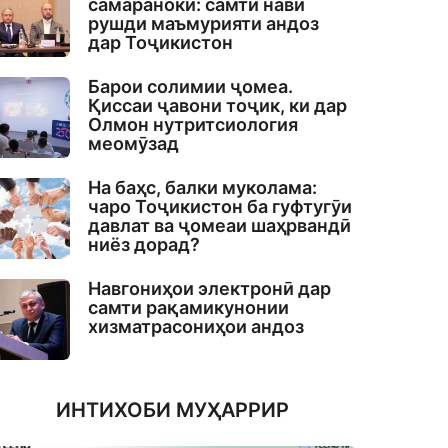
самаранокӣ: самти нави
рушди маъмурияти андоз
дар Тоҷикистон
Барои солимии ҷомеа.
Қиссаи ҷавони тоҷик, ки дар
Олмон нутритсиология
меомӯзад
На баҳс, балки муколама:
чаро Тоҷикистон ба гуфтугӯи
давлат ва ҷомеаи шаҳрвандӣ
ниёз дорад?
Навгониҳои электронӣ дар
самти рақамикунонии
хизматрасониҳои андоз
ИНТИХОБИ МУҲАРРИР