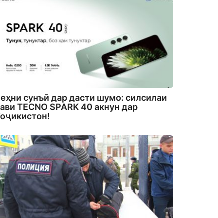
еҳни сунъӣ дар дасти шумо: силсилаи
ави TECNO SPARK 40 акнун дар
оҷикистон!