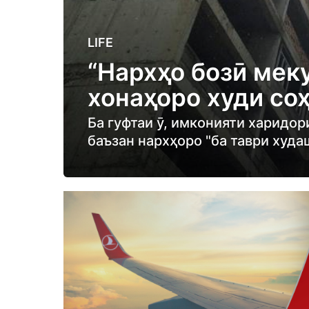
2
LIFE
y
“Нархҳо бозӣ мек
e
хонаҳоро худи со
a
r
Ба гуфтаи ӯ, имконияти харидор
s
баъзан нархҳоро "ба таври худа
a
g
o
2
y
e
a
r
s