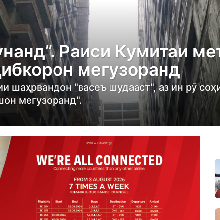
унанд”. Раиси Кумитаи ме
ҳибкорон мегузоранд
ии шаҳрвандон "васеъ шудааст", аз ин рӯ соҳ
шон мегузоранд".