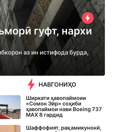
ъморӣ гуфт, нархи
ибкорон аз ин истифода бурда,
НАВГОНИҲО
Ширкати ҳавопаймоии
«Сомон Эйр» соҳиби
ҳавопаймои нави Boeing 737
MAX 8 гардид
Шаффофият, рақамикунонӣ,