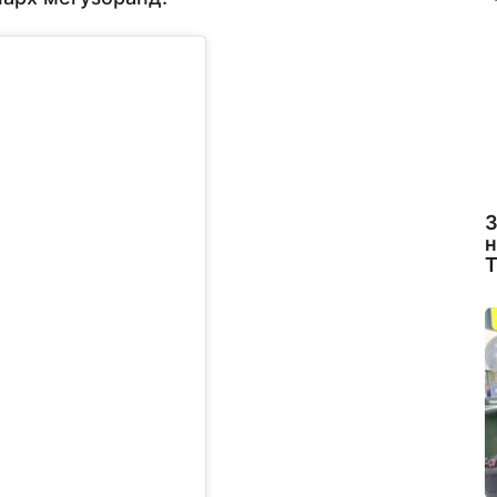
З
н
Т