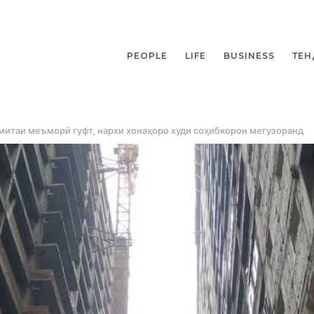
PEOPLE
LIFE
BUSINESS
ТЕН
умитаи меъморӣ гуфт, нархи хонаҳоро худи соҳибкорон мегузоранд