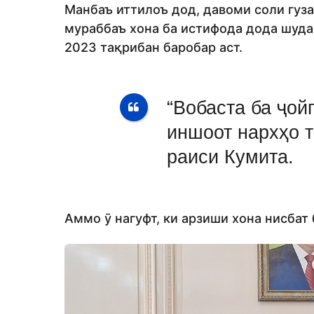
Манбаъ иттилоъ дод, давоми соли гуза
мураббаъ хона ба истифода дода шуда
2023 тақрибан баробар аст.
“Вобаста ба ҷой
иншоот нархҳо т
раиси Кумита.
Аммо ӯ нагуфт, ки арзиши хона нисбат 