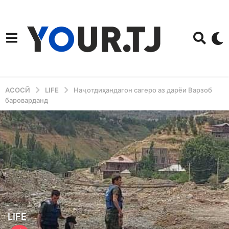
АСОСӢ
LIFE
Наҷотдиҳандагон сагеро аз дарёи Варзоб
бароварданд
3
LIFE