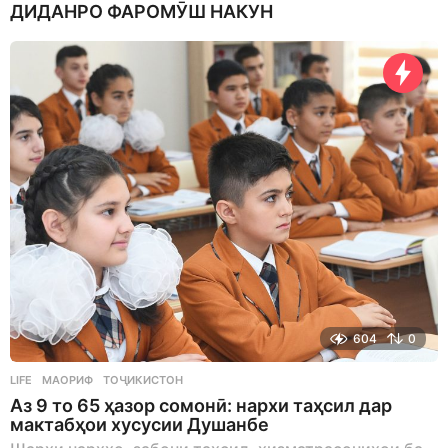
ДИДАНРО ФАРОМӮШ НАКУН
y
s
a
g
o
604
0
LIFE
МАОРИФ
,
ТОҶИКИСТОН
Аз 9 то 65 ҳазор сомонӣ: нархи таҳсил дар
мактабҳои хусусии Душанбе