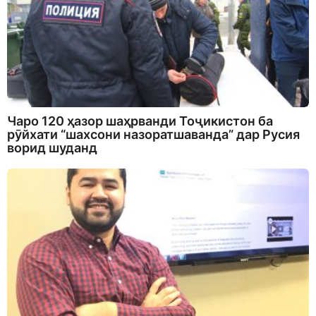
Чаро 120 ҳазор шаҳрванди Тоҷикистон ба
рӯйхати “шахсони назоратшаванда” дар Русия
ворид шуданд