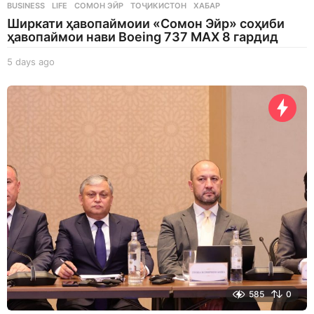
BUSINESS
,
LIFE
СОМОН ЭЙР
,
ТОҶИКИСТОН
,
ХАБАР
Ширкати ҳавопаймоии «Сомон Эйр» соҳиби
ҳавопаймои нави Boeing 737 MAX 8 гардид
5 days ago
5
d
a
y
s
a
g
o
585
0