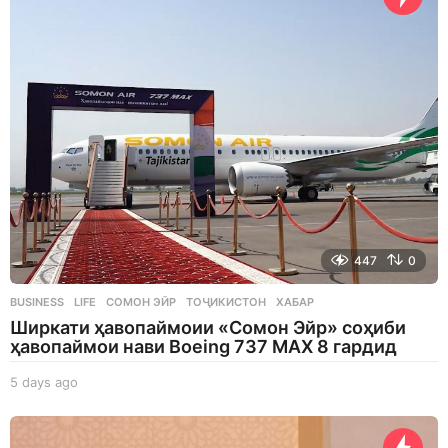
s
a
g
o
447
0
BUSINESS
,
LIFE
СОМОН ЭЙР
,
ТОҶИКИСТОН
,
ХАБАР
Ширкати ҳавопаймоии «Сомон Эйр» соҳиби
ҳавопаймои нави Boeing 737 MAX 8 гардид
5 days ago
5
d
a
y