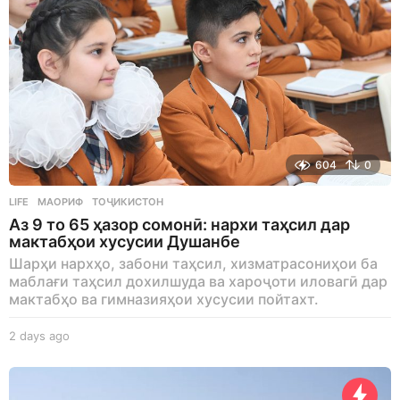
604
0
LIFE
МАОРИФ
,
ТОҶИКИСТОН
Аз 9 то 65 ҳазор сомонӣ: нархи таҳсил дар
мактабҳои хусусии Душанбе
Шарҳи нархҳо, забони таҳсил, хизматрасониҳои ба
маблағи таҳсил дохилшуда ва хароҷоти иловагӣ дар
мактабҳо ва гимназияҳои хусусии пойтахт.
2 days ago
2
d
a
y