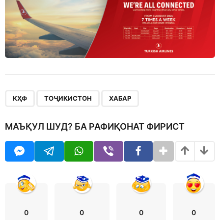
,
,
КҲФ
ТОҶИКИСТОН
ХАБАР
МАЪҚУЛ ШУД? БА РАФИҚОНАТ ФИРИСТ
0
0
0
0