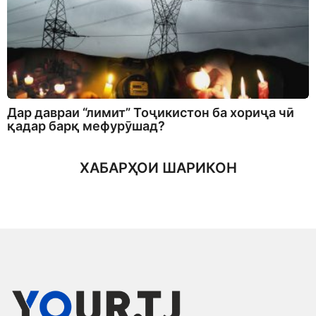
Дар давраи “лимит” Тоҷикистон ба хориҷа чӣ
қадар барқ мефурӯшад?
ХАБАРҲОИ ШАРИКОН