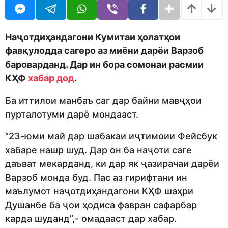
o
r
d
s
m
a
o
g
Наҷотдиҳандагони Кумитаи ҳолатҳои
n
o
фавқулодда сагеро аз миёни дарёи Варзоб
бароварданд. Дар ин бора сомонаи расмии
КҲФ
хабар дод
.
Ба иттилои манбаъ саг дар байни мавҷҳои
пурталотуми дарё мондааст.
“23-юми май дар шабакаи иҷтимоии Фейсбук
хабаре нашр шуд. Дар он ба наҷоти саге
даъват мекарданд, ки дар як ҷазирачаи дарёи
Варзоб монда буд. Пас аз гирифтани ин
маълумот наҷотдиҳандагони КҲФ шаҳри
Душанбе ба ҷои ҳодиса фавран сафарбар
карда шуданд”,- омадааст дар хабар.