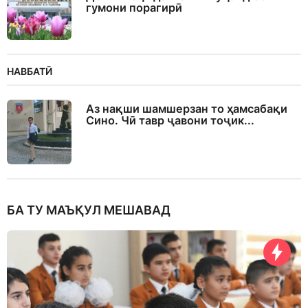
гумони порагирӣ
НАВБАТӢ
Аз нақши шамшерзан то ҳамсабақи
Сино. Чӣ тавр ҷавони тоҷик...
БА ТУ МАЪҚУЛ МЕШАВАД