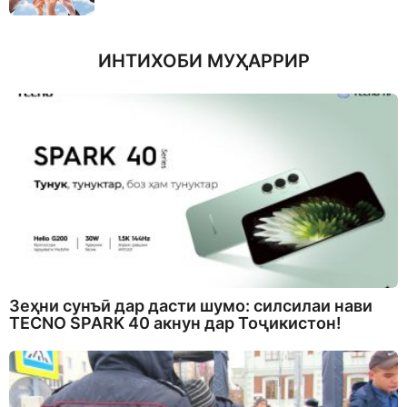
ИНТИХОБИ МУҲАРРИР
Зеҳни сунъӣ дар дасти шумо: силсилаи нави
TECNO SPARK 40 акнун дар Тоҷикистон!