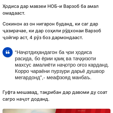
Ҳодиса дар мавзеи НОБ-и Варзоб ба амал
омадааст.
Сокинон аз он нигарон буданд, ки саг дар
ҷазирачае, ки дар соҳили рӯдхонаи Варзоб
ҷойгир аст, 4 рӯз боз дармондааст.
“Наҷотдиҳандагон ба ҷои ҳодиса
расида, бо ёрии қаиқ ва таҷҳизоти
махсус амалиёти наҷотро оғоз карданд.
Корро чараёни пурзури дарьё душвор
мегардонд”,- меафзояд манбаъ.
Гуфта мешавад, тақрибан дар давоми ду соат
сагро наҷот доданд.