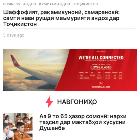
BUSINESS
АНДОЗ
,
КУМИТАИ АНДОЗ
,
ТОҶИКИСТОН
Шаффофият, рақамикунонӣ, самаранокӣ:
самти нави рушди маъмурияти андоз дар
Тоҷикистон
5 days ago
5
d
a
y
s
a
g
o
НАВГОНИҲО
Аз 9 то 65 ҳазор сомонӣ: нархи
таҳсил дар мактабҳои хусусии
Душанбе