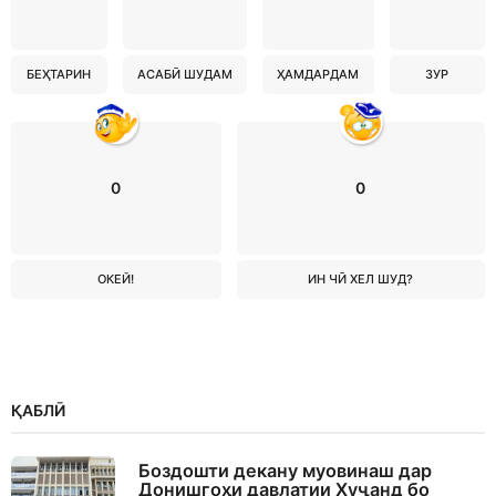
БЕҲТАРИН
АСАБӢ ШУДАМ
ҲАМДАРДАМ
ЗУР
0
0
ОКЕЙ!
ИН ЧӢ ХЕЛ ШУД?
ҚАБЛӢ
Боздошти декану муовинаш дар
Донишгоҳи давлатии Хуҷанд бо