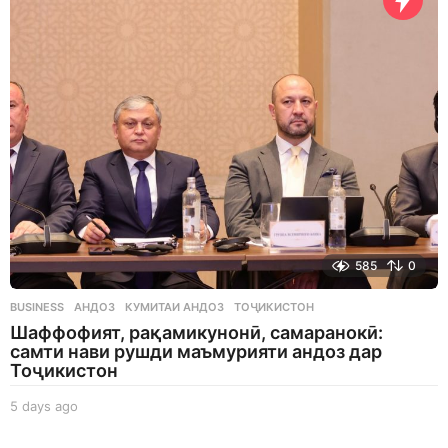
s
a
g
o
585
0
BUSINESS
АНДОЗ
,
КУМИТАИ АНДОЗ
,
ТОҶИКИСТОН
Шаффофият, рақамикунонӣ, самаранокӣ:
самти нави рушди маъмурияти андоз дар
Тоҷикистон
5 days ago
5
d
a