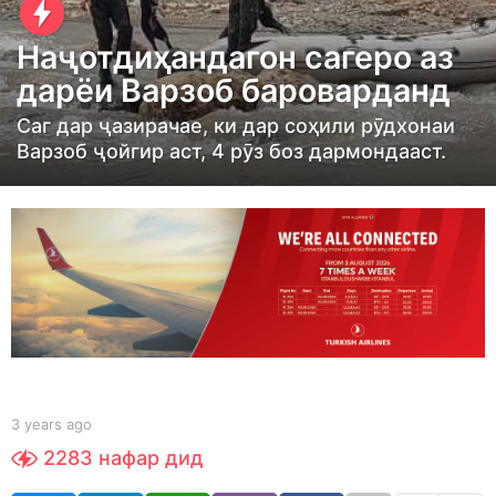
y
e
Наҷотдиҳандагон сагеро аз
a
дарёи Варзоб бароварданд
r
s
Саг дар ҷазирачае, ки дар соҳили рӯдхонаи
Варзоб ҷойгир аст, 4 рӯз боз дармондааст.
a
g
o
3
y
e
a
r
s
a
b
3 years ago
3
y
y
g
2283
нафар дид
S
e
o
h
a