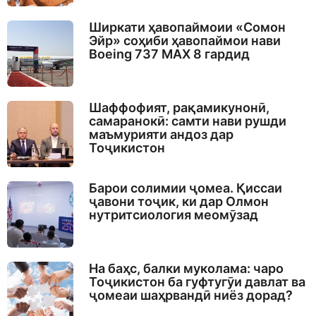
Ширкати ҳавопаймоии «Сомон
Эйр» соҳиби ҳавопаймои нави
Boeing 737 MAX 8 гардид
Шаффофият, рақамикунонӣ,
самаранокӣ: самти нави рушди
маъмурияти андоз дар
Тоҷикистон
Барои солимии ҷомеа. Қиссаи
ҷавони тоҷик, ки дар Олмон
нутритсиология меомӯзад
На баҳс, балки муколама: чаро
Тоҷикистон ба гуфтугӯи давлат ва
ҷомеаи шаҳрвандӣ ниёз дорад?