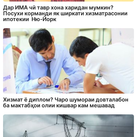
Дар ИМА чӣ тавр хона харидан мумкин?
Посухи корманди як ширкати хизматрасонии
ипотекии Ню-Йорк
Хизмат ё диплом? Чаро шумораи довталабон
ба мактабҳои олии кишвар кам мешавад