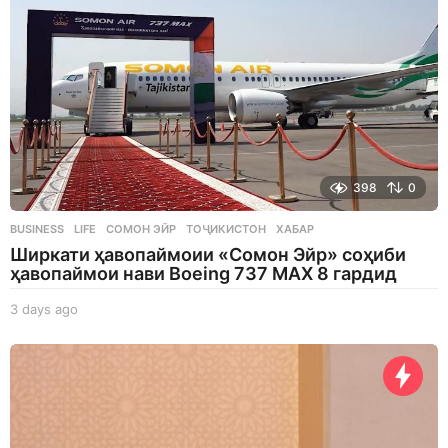
o
398
0
BUSINESS
,
LIFE
СОМОН ЭЙР
,
ТОҶИКИСТОН
,
ХАБАР
Ширкати ҳавопаймоии «Сомон Эйр» соҳиби
ҳавопаймои нави Boeing 737 MAX 8 гардид
3 days ago
3
d
a
y
s
a
g
o