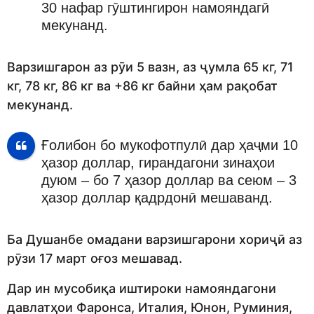
30 нафар гӯштингирон намояндагӣ
мекунанд.
Варзишгарон аз рӯи 5 вазн, аз ҷумла 65 кг, 71
кг, 78 кг, 86 кг ва +86 кг байни ҳам рақобат
мекунанд.
Ғолибон бо мукофотпулӣ дар ҳаҷми 10
ҳазор доллар, гирандагони зинаҳои
дуюм – бо 7 ҳазор доллар ва сеюм – 3
ҳазор доллар қадрдонӣ мешаванд.
Ба Душанбе омадани варзишгарони хориҷӣ аз
рӯзи 17 март оғоз мешавад.
Дар ин мусобиқа иштироки намояндагони
давлатҳои Фаронса, Италия, Юнон, Руминия,