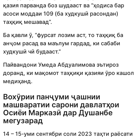
қазия парванда боз шудааст ва “ҳодиса бар
асоси моддаи 109 (ба худкушӣ расондан)
таҳқиқ мешавад”.
Ба қавли ӯ, “фурсат лозим аст, то таҳқиқ ба
анҷом расад ва маълум гардад, ки сабаби
худкушӣ чӣ будааст.”
Пайвандони Умеда Абдуалимова эътироз
доранд, ки мақомот таҳқиқи қазияи ӯро кашол
медиҳанд.
Вохӯрии панҷуми ҷашнии
машваратии сарони давлатҳои
Осиёи Марказӣ дар Душанбе
мегузарад
14 – 15-уми сентябри соли 2023 таҳти раёсати