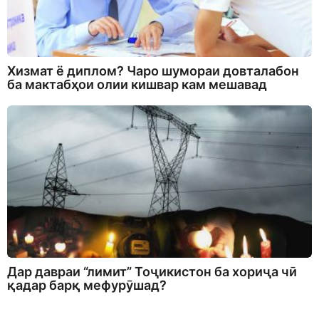
Хизмат ё диплом? Чаро шумораи довталабон
ба мактабҳои олии кишвар кам мешавад
Дар давраи “лимит” Тоҷикистон ба хориҷа чӣ
қадар барқ мефурӯшад?