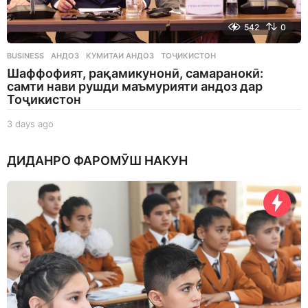
542
0
BUSINESS
АНДОЗ
,
КУМИТАИ АНДОЗ
,
ТОҶИКИСТОН
Шаффофият, рақамикунонӣ, самаранокӣ:
самти нави рушди маъмурияти андоз дар
Тоҷикистон
3 days ago
3
d
a
ДИДАНРО ФАРОМӮШ НАКУН
y
s
a
g
o