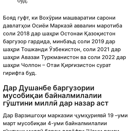
буд.
Бояд гуфт, ки Вохӯрии машваратии сарони
давлатҳои Осиёи Марказӣ аввалин маротиба
соли 2018 дар шаҳри Остонаи Қазоқистон
баргузор гардида, минбаъд соли 2019 дар
шаҳри Тошканди Ӯзбекистон, соли 2021 дар
шаҳри Авазаи Туркманистон ва соли 2022 дар
шаҳри Чолпон – Отаи Қирғизистон сурат
гирифта буд.
Дар Душанбе баргузории
мусобиқаи байналмилалии
гӯштини миллӣ дар назар аст
Дар Варзишгоҳи марказии ҷумҳуриявӣ 19 –уми
март мусобиқаи 4-уми байналмилалии