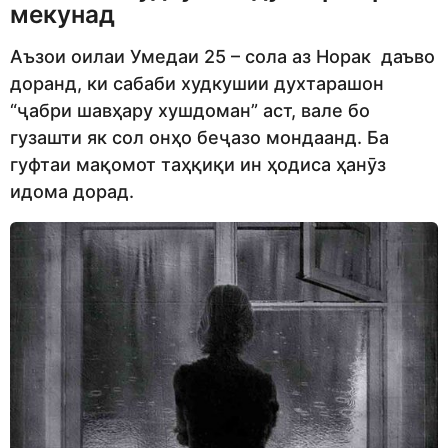
мекунад
Аъзои оилаи Умедаи 25 – сола аз Норак даъво
доранд, ки сабаби худкушии духтарашон
“ҷабри шавҳару хушдоман” аст, вале бо
гузашти як сол онҳо беҷазо мондаанд. Ба
гуфтаи мақомот таҳқиқи ин ҳодиса ҳанӯз
идома дорад.