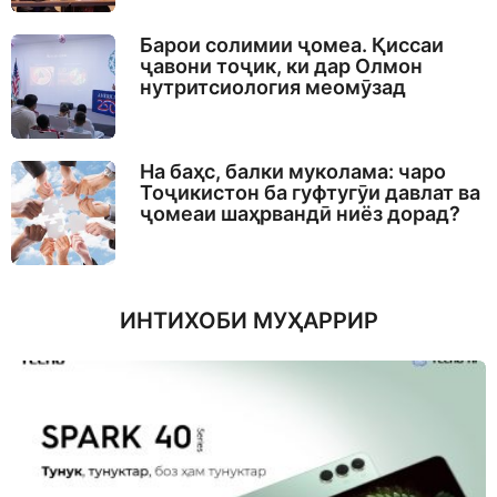
Барои солимии ҷомеа. Қиссаи
ҷавони тоҷик, ки дар Олмон
нутритсиология меомӯзад
На баҳс, балки муколама: чаро
Тоҷикистон ба гуфтугӯи давлат ва
ҷомеаи шаҳрвандӣ ниёз дорад?
ИНТИХОБИ МУҲАРРИР