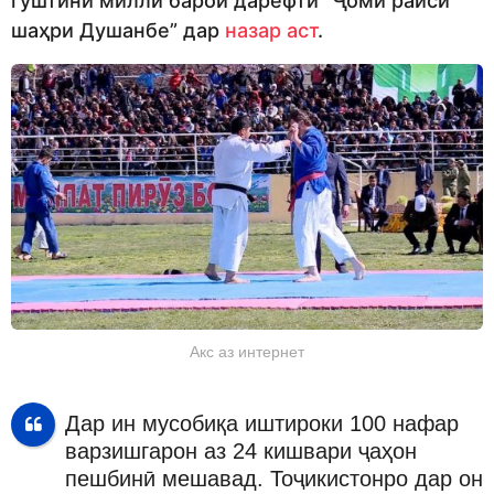
гӯштини миллӣ барои дарёфти “Ҷоми раиси
шаҳри Душанбе” дар
назар аст
.
Акс аз интернет
Дар ин мусобиқа иштироки 100 нафар
варзишгарон аз 24 кишвари ҷаҳон
пешбинӣ мешавад. Тоҷикистонро дар он