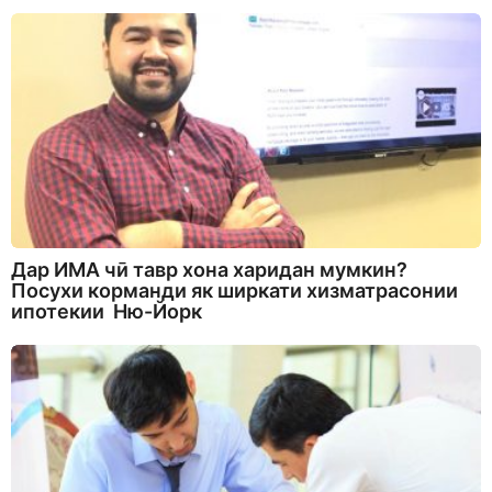
Дар ИМА чӣ тавр хона харидан мумкин?
Посухи корманди як ширкати хизматрасонии
ипотекии Ню-Йорк