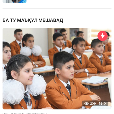
БА ТУ МАЪҚУЛ МЕШАВАД
209
0
LIFE
МАОРИФ
,
ТОҶИКИСТОН