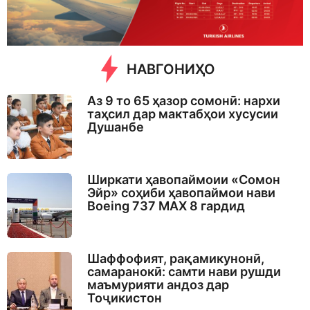
o
НАВГОНИҲО
Аз 9 то 65 ҳазор сомонӣ: нархи
таҳсил дар мактабҳои хусусии
Душанбе
Ширкати ҳавопаймоии «Сомон
Эйр» соҳиби ҳавопаймои нави
Boeing 737 MAX 8 гардид
Шаффофият, рақамикунонӣ,
самаранокӣ: самти нави рушди
маъмурияти андоз дар
Тоҷикистон