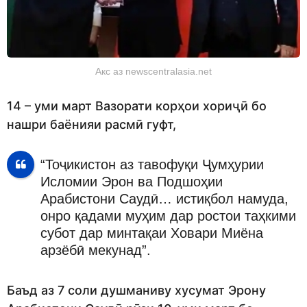
Акс аз newscentralasia.net
14 – уми март Вазорати корҳои хориҷӣ бо
нашри баёнияи расмӣ гуфт,
“Тоҷикистон аз тавофуқи Ҷумҳурии
Исломии Эрон ва Подшоҳии
Арабистони Саудӣ… истиқбол намуда,
онро қадами муҳим дар ростои таҳкими
субот дар минтақаи Ховари Миёна
арзёбӣ мекунад”.
Баъд аз 7 соли душманиву хусумат Эрону