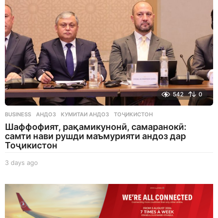
542
0
BUSINESS
АНДОЗ
,
КУМИТАИ АНДОЗ
,
ТОҶИКИСТОН
Шаффофият, рақамикунонӣ, самаранокӣ:
самти нави рушди маъмурияти андоз дар
Тоҷикистон
3 days ago
3
d
a
y
s
a
g