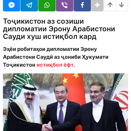
o
r
d
s
m
a
Тоҷикистон аз созиши
o
g
n
o
дипломатии Эрону Арабистони
Сауди хуш истиқбол кард
Эҳёи робитаҳои дипломатии Эрону
Арабистони Саудӣ аз ҷониби Ҳукумати
Тоҷикистон
истиқбол ёфт
.