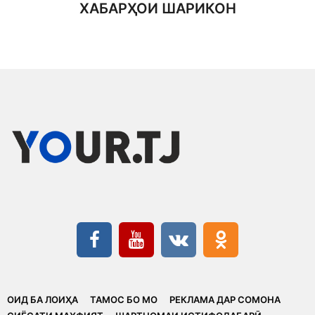
ХАБАРҲОИ ШАРИКОН
ОИД БА ЛОИҲА
ТАМОС БО МО
РЕКЛАМА ДАР СОМОНА