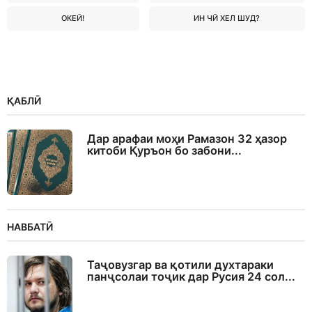
ОКЕЙ!
ИН ЧӢ ХЕЛ ШУД?
ҚАБЛӢ
Дар арафаи моҳи Рамазон 32 ҳазор
китоби Қуръон бо забони...
НАВБАТӢ
Таҷовузгар ва қотили духтараки
панҷсолаи тоҷик дар Русия 24 сол...