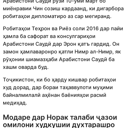
Арабистони Саудӣ рӯзи 10-уми март бо
миёнравии Чин созиш кардаанд, ки дигарбора
робитаҳои дипломатиро аз сар мегиранд.
Робитаҳои Теҳрон ва Риёз соли 2016 дар пайи
ҳамла ба сафорат ва консулгариҳои
Арабистони Саудӣ дар Эрон қатъ гардид. Он
замон ҳамлаваронро қатли Нимр ал-Нимр, як
рӯҳонии шиамазҳаби Арабистони Саудӣ ба
хашм оварда буд.
Тоҷикистон, ки бо ҳарду кишвар робитаҳои
худ дорад, дар бораи таҳаввулоти муҳими
байналмилалӣ аҳёнан баёнияҳои расмӣ
медиҳад.
Модаре дар Норак талаби ҷазои
омилони худкушии духтарашро