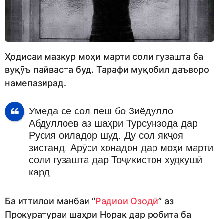
Ҳодисаи мазкур моҳи марти соли гузашта ба
вуқӯъ пайваста буд. Тарафи муқобил даъворо
намепазирад.
Умеда се сол пеш бо Зиёдулло
Абдуллоев аз шаҳри Турсунзода дар
Русия оиладор шуд. Ду сол якҷоя
зистанд. Арӯси хонадон дар моҳи марти
соли гузашта дар Тоҷикистон худкушӣ
кард.
Ба иттилои манбаи “
Радиои Озодӣ
” аз
Прокуратураи шаҳри Норак дар робита ба