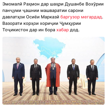
Эмомалӣ Раҳмон дар шаҳри Душанбе Вохӯрии
панҷуми ҷашнии машваратии сарони
давлатҳои Осиёи Марказӣ
баргузор мегардад
.
Вазорати корҳои хориҷии Ҷумҳурии
Тоҷикистон дар ин бора
хабар
дод.