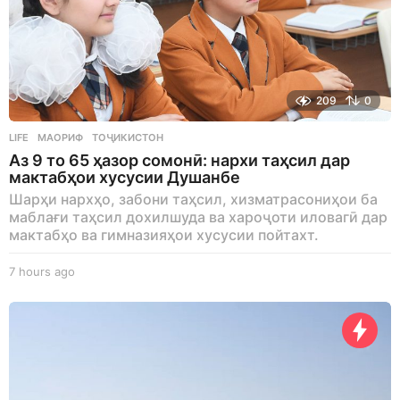
209
0
LIFE
МАОРИФ
,
ТОҶИКИСТОН
Аз 9 то 65 ҳазор сомонӣ: нархи таҳсил дар
мактабҳои хусусии Душанбе
Шарҳи нархҳо, забони таҳсил, хизматрасониҳои ба
маблағи таҳсил дохилшуда ва хароҷоти иловагӣ дар
мактабҳо ва гимназияҳои хусусии пойтахт.
7 hours ago
7
h
o
u
r
s
a
g