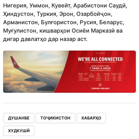
Нигерия, Уммон, Кувейт, Арабистони Саудӣ,
Ҳиндустон, Туркия, Эрон, Озарбойҷон,
Арманистон, Булғористон, Русия, Беларус,
Муғулистон, кишварҳои Осиёи Марказӣ ва
дигар давлатҳо дар назар аст.
,
,
,
ДУШАНБЕ
ТОҶИКИСТОН
ХАБАРҲО
ХУДКУШӢ