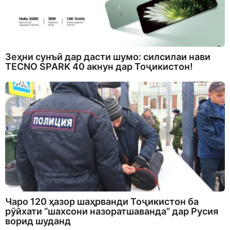
Зеҳни сунъӣ дар дасти шумо: силсилаи нави
TECNO SPARK 40 акнун дар Тоҷикистон!
Чаро 120 ҳазор шаҳрванди Тоҷикистон ба
рӯйхати “шахсони назоратшаванда” дар Русия
ворид шуданд