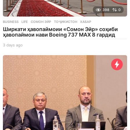
398
0
BUSINESS
,
LIFE
СОМОН ЭЙР
,
ТОҶИКИСТОН
,
ХАБАР
Ширкати ҳавопаймоии «Сомон Эйр» соҳиби
ҳавопаймои нави Boeing 737 MAX 8 гардид
3 days ago
3
d
a
y
s
a
g
o