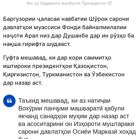
Акс аз Хадамоти матбуоти Президенти ҶТ
Баргузории ҷаласаи навбатии Шӯрои сарони
давлатҳои муассиси Фонди байналмилалии
наҷоти Арал низ дар Душанбе дар ин рӯзҳо ба
нақша гирифта шудааст.
Гуфта мешавад, ки дар кори саммитҳо
иштироки президентҳои Қазоқистон,
Қирғизистон, Туркманистон ва Ӯзбекистон
дар назар аст.
Таъкид мешавад, ки аз натиҷаи
Вохӯрии панҷуми машваратӣ қабули
якчанд санадҳои муҳим дар назар аст
ва асоситарини он Изҳороти муштараки
сарони давлатҳои Осиёи Марказӣ хоҳад