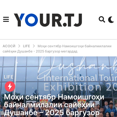
АСОСӢ
LIFE
Моҳи сентябр Намоишгоҳи байналмилалии
сайёҳии Душанбе - 2025 баргузор мегардад
1
LIFE
2
m
Моҳи сентябр Намоишгоҳи
o
байналмилалии сайёҳии
n
Душанбе – 2025 баргузор
t