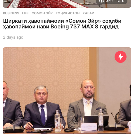
359
0
BUSINESS
,
LIFE
СОМОН ЭЙР
,
ТОҶИКИСТОН
,
ХАБАР
Ширкати ҳавопаймоии «Сомон Эйр» соҳиби
ҳавопаймои нави Boeing 737 MAX 8 гардид
2 days ago
2
d
a
y
s
a
g
o