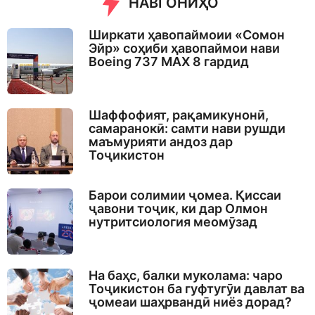
НАВГОНИҲО
Ширкати ҳавопаймоии «Сомон
Эйр» соҳиби ҳавопаймои нави
Boeing 737 MAX 8 гардид
Шаффофият, рақамикунонӣ,
самаранокӣ: самти нави рушди
маъмурияти андоз дар
Тоҷикистон
Барои солимии ҷомеа. Қиссаи
ҷавони тоҷик, ки дар Олмон
нутритсиология меомӯзад
На баҳс, балки муколама: чаро
Тоҷикистон ба гуфтугӯи давлат ва
ҷомеаи шаҳрвандӣ ниёз дорад?