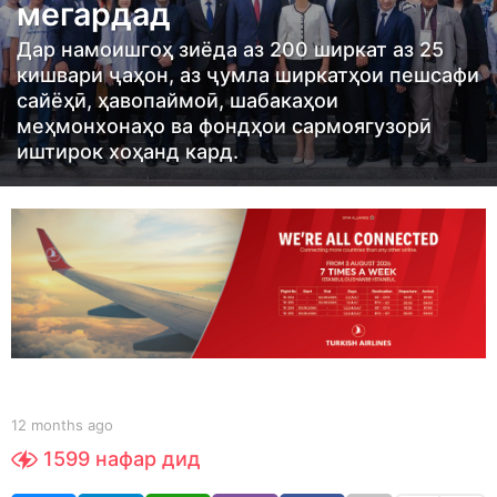
мегардад
h
s
Дар намоишгоҳ зиёда аз 200 ширкат аз 25
a
кишвари ҷаҳон, аз ҷумла ширкатҳои пешсафи
g
сайёҳӣ, ҳавопаймоӣ, шабакаҳои
меҳмонхонаҳо ва фондҳои сармоягузорӣ
o
иштирок хоҳанд кард.
1
2
m
o
n
t
h
s
a
b
12 months ago
1
g
y
2
o
1599
нафар дид
S
m
h
o