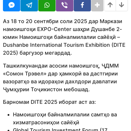
o
n
d
t
m
h
o
s
Аз 18 то 20 сентябри соли 2025 дар Маркази
n
a
намоишгоҳи EXPO-Center шаҳри Душанбе 2-
g
юмин Намоишгоҳи байналмилалии сайёҳӣ –
o
Dushanbe International Tourism Exhibition (DITE
2025) баргузор мегардад.
Ташкилкунандаи асосии намоишгоҳ, ҶДММ
«Сомон Трэвел» дар ҳамкорӣ ва дастгирии
вазоратҳо ва идораҳои дахлдори давлатии
Ҷумҳурии Тоҷикистон мебошад.
Барномаи DITE 2025 иборат аст аз:
Намоишгоҳи байналмилалии самтҳо ва
хизматрасониҳои сайёҳӣ
Global Tourism Investment Forum (17