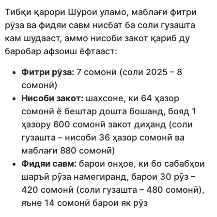
Тибқи қарори Шӯрои уламо, маблағи фитри
рӯза ва фидяи савм нисбат ба соли гузашта
кам шудааст, аммо нисоби закот қариб ду
баробар афзоиш ёфтааст:
Фитри рӯза:
7 сомонӣ (соли 2025 – 8
сомонӣ)
Нисоби закот:
шахсоне, ки 64 ҳазор
сомонӣ ё бештар дошта бошанд, бояд 1
ҳазору 600 сомонӣ закот диҳанд (соли
гузашта – нисоби 36 ҳазор сомонӣ ва
маблағи 880 сомонӣ)
Фидяи савм:
барои онҳое, ки бо сабабҳои
шаръӣ рӯза намегиранд, барои 30 рӯз –
420 сомонӣ (соли гузашта – 480 сомонӣ),
яъне 14 сомонӣ барои як рӯз