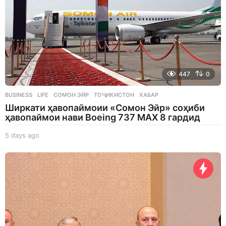
447
0
BUSINESS
,
LIFE
СОМОН ЭЙР
,
ТОҶИКИСТОН
,
ХАБАР
Ширкати ҳавопаймоии «Сомон Эйр» соҳиби
ҳавопаймои нави Boeing 737 MAX 8 гардид
5 days ago
5
d
a
y
s
a
g
o