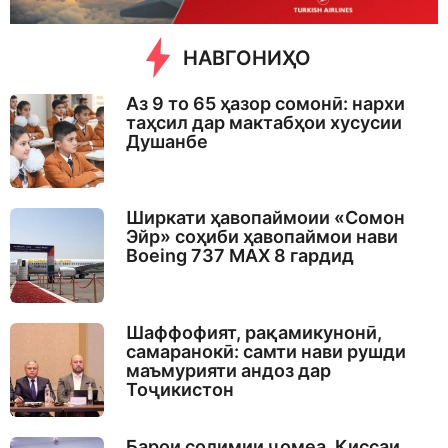
НАВГОНИҲО
Аз 9 то 65 ҳазор сомонӣ: нархи
таҳсил дар мактабҳои хусусии
Душанбе
Ширкати ҳавопаймоии «Сомон
Эйр» соҳиби ҳавопаймои нави
Boeing 737 MAX 8 гардид
Шаффофият, рақамикунонӣ,
самаранокӣ: самти нави рушди
маъмурияти андоз дар
Тоҷикистон
Барои солимии ҷомеа. Қиссаи