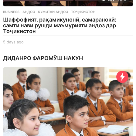
BUSINESS
АНДОЗ
,
КУМИТАИ АНДОЗ
,
ТОҶИКИСТОН
Шаффофият, рақамикунонӣ, самаранокӣ:
самти нави рушди маъмурияти андоз дар
Тоҷикистон
5 days ago
5
d
a
ДИДАНРО ФАРОМӮШ НАКУН
y
s
a
g
o