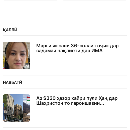
ҚАБЛӢ
Марги як зани 36-солаи тоҷик дар
садамаи нақлиётӣ дар ИМА
НАВБАТӢ
Аз $320 ҳазор хайри пули Ҳаҷ дар
Шаҳристон то гароншавии...