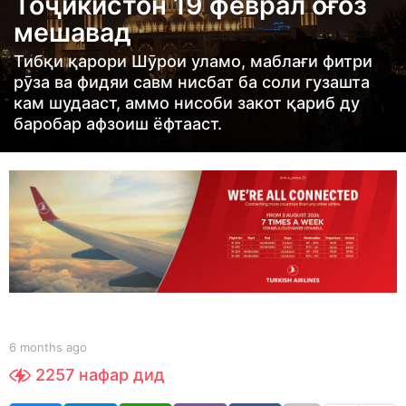
Тоҷикистон 19 феврал оғоз
t
мешавад
h
s
Тибқи қарори Шӯрои уламо, маблағи фитри
a
рӯза ва фидяи савм нисбат ба соли гузашта
кам шудааст, аммо нисоби закот қариб ду
g
баробар афзоиш ёфтааст.
o
6
m
o
n
t
h
s
a
b
g
6 months ago
6
y
m
o
2257
нафар дид
S
o
h
n