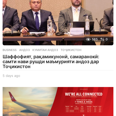
585
0
BUSINESS
АНДОЗ
,
КУМИТАИ АНДОЗ
,
ТОҶИКИСТОН
Шаффофият, рақамикунонӣ, самаранокӣ:
самти нави рушди маъмурияти андоз дар
Тоҷикистон
5 days ago
5
d
a
y
s
a
g
o