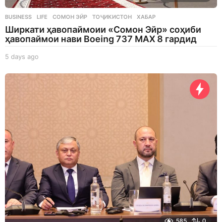
BUSINESS
,
LIFE
СОМОН ЭЙР
,
ТОҶИКИСТОН
,
ХАБАР
Ширкати ҳавопаймоии «Сомон Эйр» соҳиби
ҳавопаймои нави Boeing 737 MAX 8 гардид
5 days ago
5
d
a
y
s
a
g
o
585
0