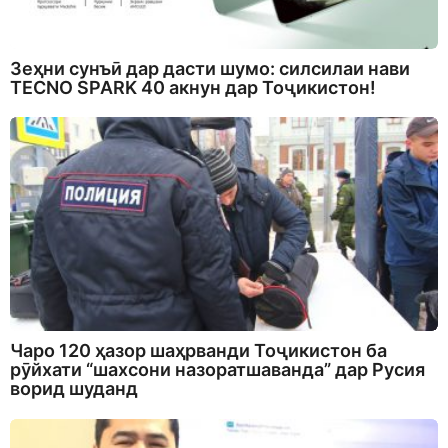
Зеҳни сунъӣ дар дасти шумо: силсилаи нави
TECNO SPARK 40 акнун дар Тоҷикистон!
Чаро 120 ҳазор шаҳрванди Тоҷикистон ба
рӯйхати “шахсони назоратшаванда” дар Русия
ворид шуданд