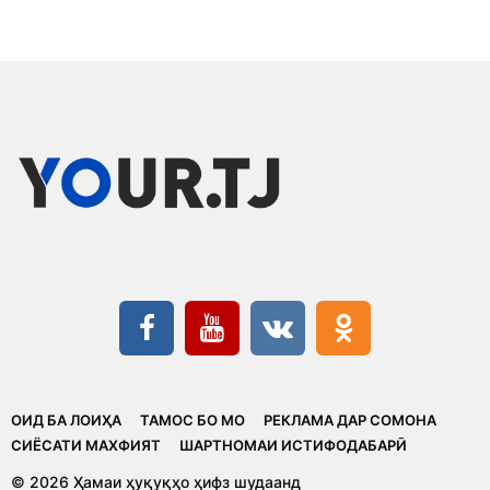
ОИД БА ЛОИҲА
ТАМОС БО МО
РЕКЛАМА ДАР СОМОНА
CИЁСАТИ МАХФИЯТ
ШАРТНОМАИ ИСТИФОДАБАРӢ
© 2026 Ҳамаи ҳуқуқҳо ҳифз шудаанд