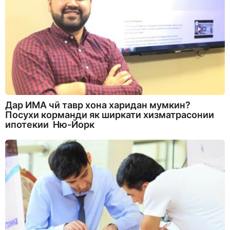
Дар ИМА чӣ тавр хона харидан мумкин?
Посухи корманди як ширкати хизматрасонии
ипотекии Ню-Йорк