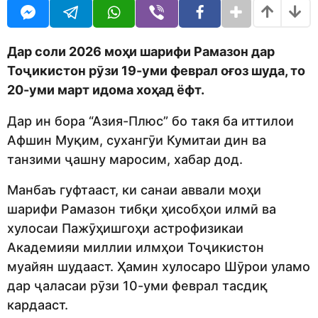
o
t
d
h
m
s
o
a
Дар соли 2026 моҳи шарифи Рамазон дар
n
g
Тоҷикистон рӯзи 19-уми феврал оғоз шуда, то
o
20-уми март идома хоҳад ёфт.
Дар ин бора “Азия-Плюс” бо такя ба иттилои
Афшин Муқим, сухангӯи Кумитаи дин ва
танзими ҷашну маросим, хабар дод.
Манбаъ гуфтааст, ки санаи аввали моҳи
шарифи Рамазон тибқи ҳисобҳои илмӣ ва
хулосаи Пажӯҳишгоҳи астрофизикаи
Академияи миллии илмҳои Тоҷикистон
муайян шудааст. Ҳамин хулосаро Шӯрои уламо
дар ҷаласаи рӯзи 10-уми феврал тасдиқ
кардааст.