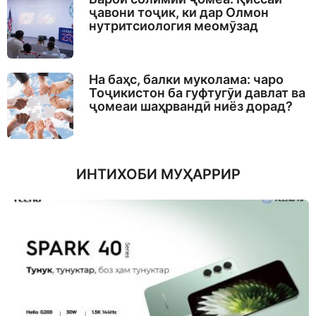
ҷавони тоҷик, ки дар Олмон
нутритсиология меомӯзад
На баҳс, балки муколама: чаро
Тоҷикистон ба гуфтугӯи давлат ва
ҷомеаи шаҳрвандӣ ниёз дорад?
ИНТИХОБИ МУҲАРРИР