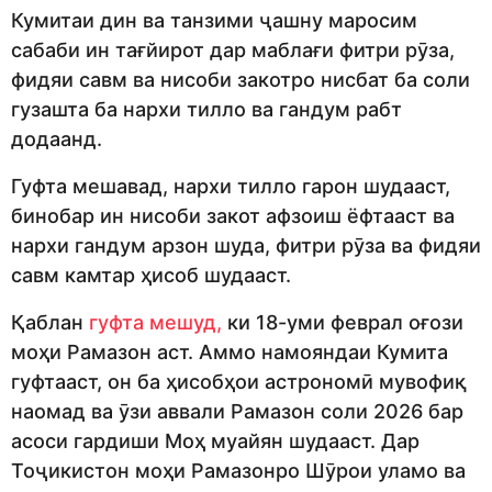
Кумитаи дин ва танзими ҷашну маросим
сабаби ин тағйирот дар маблағи фитри рӯза,
фидяи савм ва нисоби закотро нисбат ба соли
гузашта ба нархи тилло ва гандум рабт
додаанд.
Гуфта мешавад, нархи тилло гарон шудааст,
бинобар ин нисоби закот афзоиш ёфтааст ва
нархи гандум арзон шуда, фитри рӯза ва фидяи
савм камтар ҳисоб шудааст.
Қаблан
гуфта мешуд,
ки 18-уми феврал оғози
моҳи Рамазон аст. Аммо намояндаи Кумита
гуфтааст, он ба ҳисобҳои астрономӣ мувофиқ
наомад ва ӯзи аввали Рамазон соли 2026 бар
асоси гардиши Моҳ муайян шудааст. Дар
Тоҷикистон моҳи Рамазонро Шӯрои уламо ва