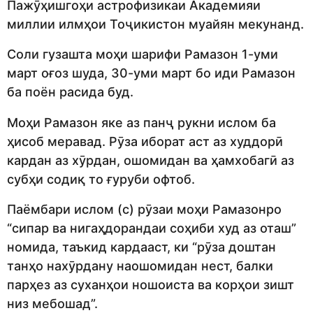
Пажӯҳишгоҳи астрофизикаи Академияи
миллии илмҳои Тоҷикистон муайян мекунанд.
Соли гузашта моҳи шарифи Рамазон 1-уми
март оғоз шуда, 30-уми март бо иди Рамазон
ба поён расида буд.
Моҳи Рамазон яке аз панҷ рукни ислом ба
ҳисоб меравад. Рӯза иборат аст аз худдорӣ
кардан аз хӯрдан, ошомидан ва ҳамхобагӣ аз
субҳи содиқ то ғуруби офтоб.
Паёмбари ислом (с) рӯзаи моҳи Рамазонро
“сипар ва нигаҳдорандаи соҳиби худ аз оташ”
номида, таъкид кардааст, ки “рӯза доштан
танҳо нахӯрдану наошомидан нест, балки
парҳез аз суханҳои ношоиста ва корҳои зишт
низ мебошад”.