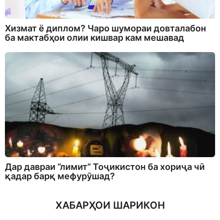
Хизмат ё диплом? Чаро шумораи довталабон
ба мактабҳои олии кишвар кам мешавад
Дар давраи “лимит” Тоҷикистон ба хориҷа чӣ
қадар барқ мефурӯшад?
ХАБАРҲОИ ШАРИКОН