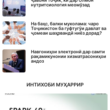
ҷавони тоҷик, ки дар Олмон
нутритсиология меомӯзад
На баҳс, балки муколама: чаро
Тоҷикистон ба гуфтугӯи давлат ва
ҷомеаи шаҳрвандӣ ниёз дорад?
Навгониҳои электронӣ дар самти
рақамикунонии хизматрасониҳои
андоз
ИНТИХОБИ МУҲАРРИР