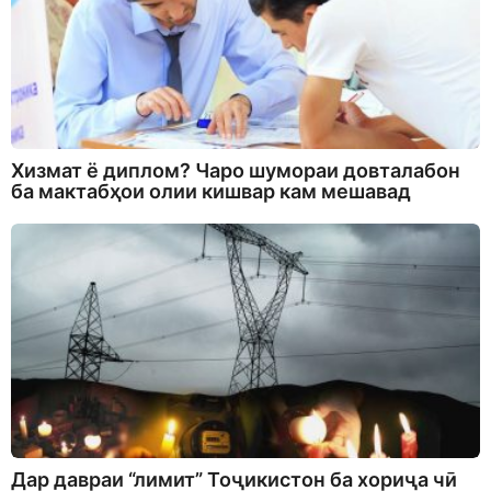
Хизмат ё диплом? Чаро шумораи довталабон
ба мактабҳои олии кишвар кам мешавад
Дар давраи “лимит” Тоҷикистон ба хориҷа чӣ