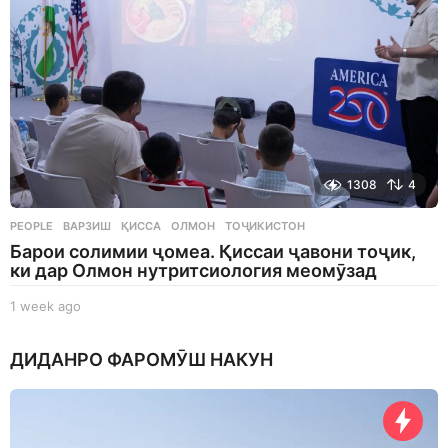
1308
4
PEOPLE
ВАРЗИШ
,
ҚИССА
,
ОЛМОН
,
ТОҶИКИСТОН
Барои солимии ҷомеа. Қиссаи ҷавони тоҷик,
ки дар Олмон нутритсиология меомӯзад
1 week ago
1
w
e
ДИДАНРО ФАРОМӮШ НАКУН
e
k
a
g
o