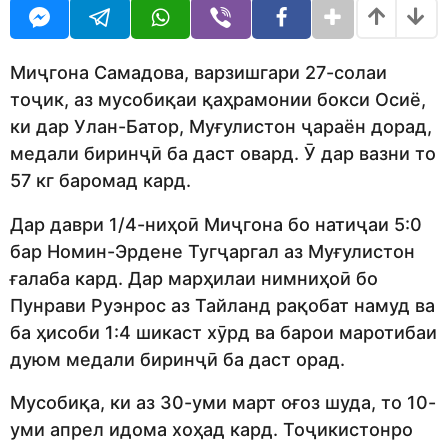
g
o
t
d
o
h
m
s
o
a
Миҷгона Самадова, варзишгари 27-солаи
n
g
тоҷик, аз мусобиқаи қаҳрамонии бокси Осиё,
o
ки дар Улан-Батор, Муғулистон ҷараён дорад,
медали биринҷӣ ба даст овард. Ӯ дар вазни то
57 кг баромад кард.
Дар даври 1/4-ниҳоӣ Миҷгона бо натиҷаи 5:0
бар Номин-Эрдене Тугҷаргал аз Муғулистон
ғалаба кард. Дар марҳилаи нимниҳоӣ бо
Пунрави Руэнрос аз Тайланд рақобат намуд ва
ба ҳисоби 1:4 шикаст хӯрд ва барои маротибаи
дуюм медали биринҷӣ ба даст орад.
Мусобиқа, ки аз 30-уми март оғоз шуда, то 10-
уми апрел идома хоҳад кард. Тоҷикистонро