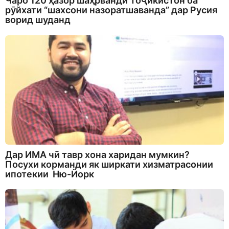
Чаро 120 ҳазор шаҳрванди Тоҷикистон ба
рӯйхати “шахсони назоратшаванда” дар Русия
ворид шуданд
Дар ИМА чӣ тавр хона харидан мумкин?
Посухи корманди як ширкати хизматрасонии
ипотекии Ню-Йорк