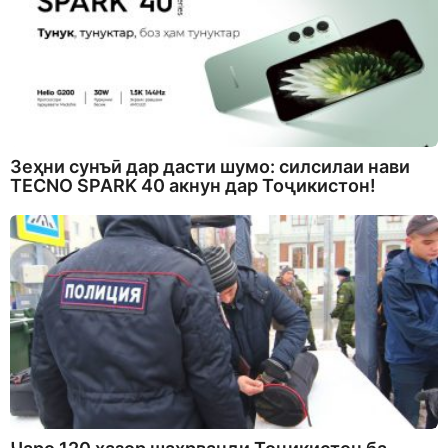
Зеҳни сунъӣ дар дасти шумо: силсилаи нави
TECNO SPARK 40 акнун дар Тоҷикистон!