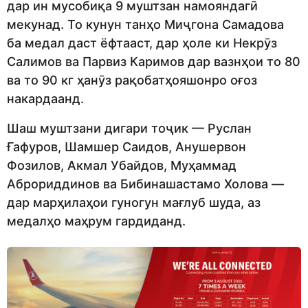
дар ин мусобиқа 9 муштзан намояндагӣ
мекунад. То кунун танҳо Миҷгона Самадова
ба медал даст ёфтааст, дар ҳоле ки Некрӯз
Салимов ва Парвиз Каримов дар вазнҳои то 80
ва то 90 кг ҳанӯз рақобатҳояшонро оғоз
накардаанд.
Шаш муштзани дигари тоҷик — Руслан
Ғафуров, Шамшер Саидов, Анушервон
Фозилов, Акмал Убайдов, Муҳаммад
Аброриддинов ва Бибинашастамо Холова —
дар марҳилаҳои гуногун мағлуб шуда, аз
медалҳо маҳрум гардиданд.