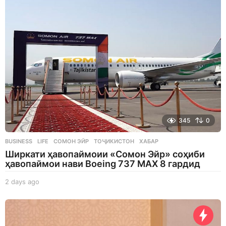
345
0
BUSINESS
,
LIFE
СОМОН ЭЙР
,
ТОҶИКИСТОН
,
ХАБАР
Ширкати ҳавопаймоии «Сомон Эйр» соҳиби
ҳавопаймои нави Boeing 737 MAX 8 гардид
2 days ago
2
d
a
y
s