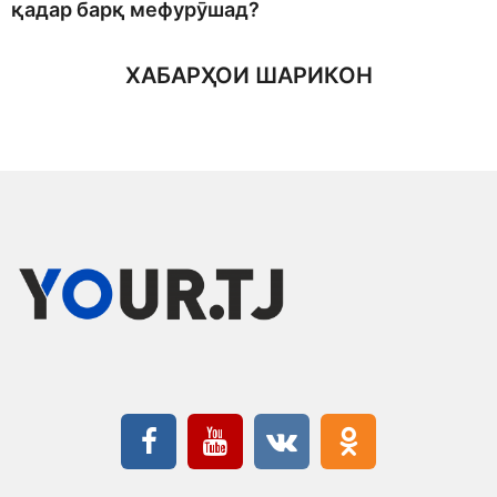
қадар барқ мефурӯшад?
ХАБАРҲОИ ШАРИКОН