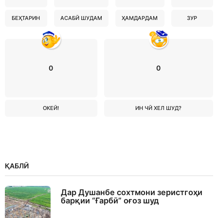
БЕҲТАРИН
АСАБӢ ШУДАМ
ҲАМДАРДАМ
ЗУР
0
0
ОКЕЙ!
ИН ЧӢ ХЕЛ ШУД?
ҚАБЛӢ
Дар Душанбе сохтмони зеристгоҳи
барқии “Ғарбӣ” оғоз шуд