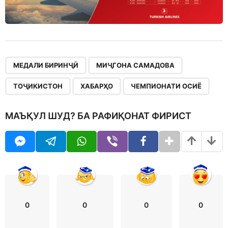
,
,
,
,
МЕДАЛИ БИРИНҶӢ
МИҶГОНА САМАДОВА
ТОҶИКИСТОН
ХАБАРҲО
ЧЕМПИОНАТИ ОСИЁ
МАЪҚУЛ ШУД? БА РАФИҚОНАТ ФИРИСТ
0
0
0
0