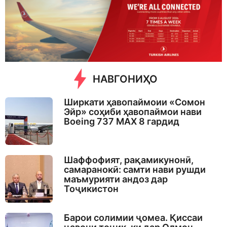
k
a
g
o
НАВГОНИҲО
Ширкати ҳавопаймоии «Сомон
Эйр» соҳиби ҳавопаймои нави
Boeing 737 MAX 8 гардид
Шаффофият, рақамикунонӣ,
самаранокӣ: самти нави рушди
маъмурияти андоз дар
Тоҷикистон
Барои солимии ҷомеа. Қиссаи