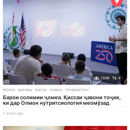
s
a
g
o
1308
4
PEOPLE
ВАРЗИШ
,
ҚИССА
,
ОЛМОН
,
ТОҶИКИСТОН
Барои солимии ҷомеа. Қиссаи ҷавони тоҷик,
ки дар Олмон нутритсиология меомӯзад
1 week ago
1
w
e
e