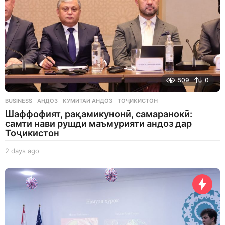
509
0
BUSINESS
АНДОЗ
,
КУМИТАИ АНДОЗ
,
ТОҶИКИСТОН
Шаффофият, рақамикунонӣ, самаранокӣ:
самти нави рушди маъмурияти андоз дар
Тоҷикистон
2 days ago
2
d
a
y
s
a
g
o