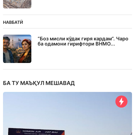
НАВБАТӢ
“Боз мисли кӯдак гиря кардам”. Чаро
ба одамони гирифтори ВНМО...
БА ТУ МАЪҚУЛ МЕШАВАД