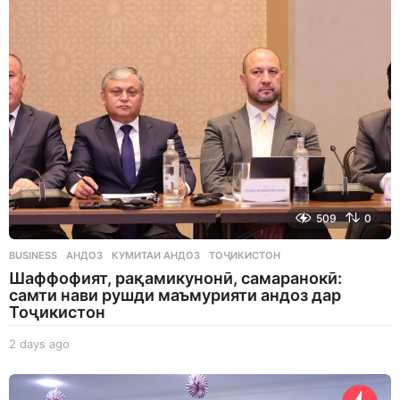
a
g
o
509
0
BUSINESS
АНДОЗ
,
КУМИТАИ АНДОЗ
,
ТОҶИКИСТОН
Шаффофият, рақамикунонӣ, самаранокӣ:
самти нави рушди маъмурияти андоз дар
Тоҷикистон
2 days ago
2
d
a
y