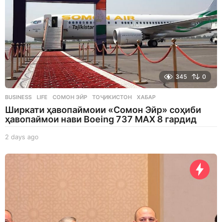
345
0
BUSINESS
,
LIFE
СОМОН ЭЙР
,
ТОҶИКИСТОН
,
ХАБАР
Ширкати ҳавопаймоии «Сомон Эйр» соҳиби
ҳавопаймои нави Boeing 737 MAX 8 гардид
2 days ago
2
d
a
y
s
a
g
o