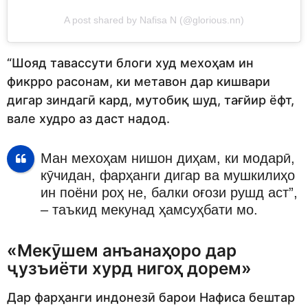
A post shared by Nafisa N (@glorious.nn)
“Шояд тавассути блоги худ мехоҳам ин
фикрро расонам, ки метавон дар кишвари
дигар зиндагӣ кард, мутобиқ шуд, тағйир ёфт,
вале худро аз даст надод.
Ман мехоҳам нишон диҳам, ки модарӣ,
кӯчидан, фарҳанги дигар ва мушкилиҳо
ин поёни роҳ не, балки оғози рушд аст”,
– таъкид мекунад ҳамсуҳбати мо.
«Мекӯшем анъанаҳоро дар
ҷузъиёти хурд нигоҳ дорем»
Дар фарҳанги индонезӣ барои Нафиса бештар