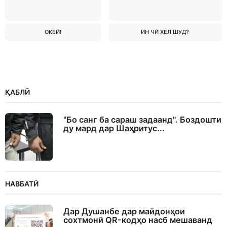
ОКЕЙ!
ИН ЧӢ ХЕЛ ШУД?
ҚАБЛӢ
"Бо санг ба сараш задаанд". Боздошти
ду мард дар Шаҳритус...
НАВБАТӢ
Дар Душанбе дар майдонҳои
сохтмонӣ QR-кодҳо насб мешаванд