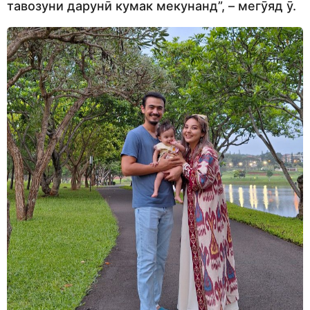
тавозуни дарунӣ кумак мекунанд”, – мегӯяд ӯ.