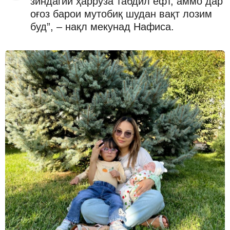
зиндагии ҳаррӯза табдил ёфт, аммо дар
оғоз барои мутобиқ шудан вақт лозим
буд”, – нақл мекунад Нафиса.