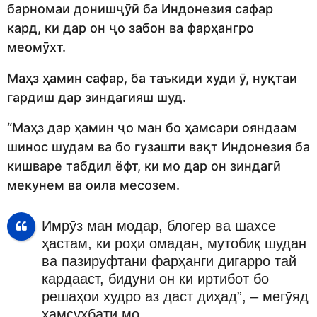
барномаи донишҷӯӣ ба Индонезия сафар
кард, ки дар он ҷо забон ва фарҳангро
меомӯхт.
Маҳз ҳамин сафар, ба таъкиди худи ӯ, нуқтаи
гардиш дар зиндагияш шуд.
“Маҳз дар ҳамин ҷо ман бо ҳамсари ояндаам
шинос шудам ва бо гузашти вақт Индонезия ба
кишваре табдил ёфт, ки мо дар он зиндагӣ
мекунем ва оила месозем.
Имрӯз ман модар, блогер ва шахсе
ҳастам, ки роҳи омадан, мутобиқ шудан
ва пазируфтани фарҳанги дигарро тай
кардааст, бидуни он ки иртибот бо
решаҳои худро аз даст диҳад”, – мегӯяд
ҳамсуҳбати мо.