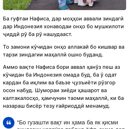
Ба гуфтаи Нафиса, дар моҳҳои аввали зиндагӣ
дар Индонезия хонаводаи онҳо бо мушкилоти
ҷиддӣ рӯ ба рӯ нашудааст.
То замони кӯчидан онҳо аллакай бо кишвар ва
тарзи зиндагии маҳаллӣ ошно буданд.
Аммо вақте Нафиса бори аввал ҳанӯз пеш аз
кӯчидан ба Индонезия омада буд, ба ӯ одат
кардан ба иқлим ва баъзе ҷузъиёти рӯзгор
осон набуд. Шумораи зиёди ҳашарот ва
калтакалосҳо, ҳамчунин таоми маҳаллӣ, ки ба
назараш бисёр тезу ғайриоддӣ менамуд.
“Бо гузашти вақт ин ҳама ба як қисми