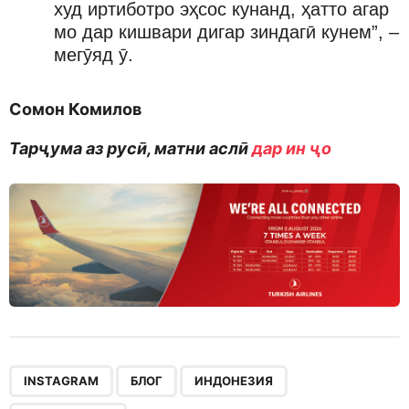
худ иртиботро эҳсос кунанд, ҳатто агар
мо дар кишвари дигар зиндагӣ кунем”, –
мегӯяд ӯ.
Сомон Комилов
Тарҷума аз русӣ, матни аслӣ
дар ин ҷо
,
,
,
INSTAGRAM
БЛОГ
ИНДОНЕЗИЯ