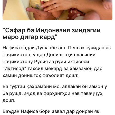
“Сафар ба Индонезия зиндагии
маро дигар кард”
Нафиса зодаи Душанбе аст. Пеш аз кӯчидан аз
Тоҷикистон, ӯ дар Донишгоҳи славянии
Тоҷикистону Русия аз рӯйи ихтисоси
“Иқтисод” таҳсил мекард ва ҳамзамон дар
ҳамин донишгоҳ фаъолият дошт.
Ба гуфтаи қаҳрамони мо, аллакай он замон ӯ
ба рушд, эҷод ва фарҳангҳои нав таваҷҷуҳ
дошт.
Баъдан Нафиса бори аввал дар доираи як