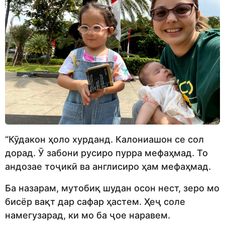
“Кӯдакон ҳоло хурданд. Калониашон се сол
дорад. Ӯ забони русиро пурра мефаҳмад. То
андозае тоҷикӣ ва англисиро ҳам мефаҳмад.
Ба назарам, мутобиқ шудан осон нест, зеро мо
бисёр вақт дар сафар ҳастем. Ҳеҷ соле
намегузарад, ки мо ба ҷое наравем.