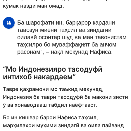
кӯмак назди ман омад.
Ба шарофати ин, барқарор кардани
тавозун миёни таҳсил ва зиндагии
оилавӣ осонтар шуд ва ман тавонистам
таҳсилро бо муваффақият ба анҷом
расонам”, – нақл мекунад Нафиса.
“Мо Индонезияро тасодуфӣ
интихоб накардаем”
Тавре қаҳрамони мо таъкид мекунад,
Индонезия ба таври тасодуфӣ ба макони зисти
ӯ ва хонаводааш табдил наёфтааст.
Бо ин кишвар барои Нафиса таҳсил,
марҳилаҳои муҳими зиндагӣ ва оила пайванд