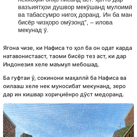
вазъиятҳои душвор мекӯшанд мулоимӣ
ва табассумро нигоҳ доранд. Ин ба ман
бисёр чизҳоро омӯзонд”, – илова
мекунад ӯ.
Ягона чизе, ки Нафиса то ҳол ба он одат карда
натавонистааст, таоми бисёр тез аст, ки дар
Индонезия хеле маъмул мебошад.
Ба гуфтаи ӯ, сокинони маҳаллӣ ба Нафиса ва
оилааш хеле нек муносибат мекунанд, зеро
дар ин кишвар хориҷиёнро дӯст медоранд.