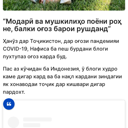
“Модарӣ ва мушкилиҳо поёни роҳ
не, балки оғоз барои рушданд”
Ҳанӯз дар Тоҷикистон, дар оғози пандемияи
COVID-19, Нафиса ба пеш бурдани блоги
пухтупаз оғоз карда буд.
Пас аз кӯчидан ба Индонезия, ӯ блоги худро
каме дигар кард ва ба нақл кардани зиндагии
як хонаводаи тоҷик дар кишвари дигар
пардохт.