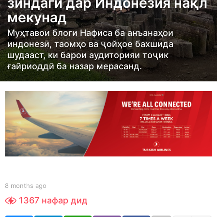
зиндагӣ дар Индонезия нақл
s
a
мекунад
g
Муҳтавои блоги Нафиса ба анъанаҳои
o
индонезӣ, таомҳо ва ҷойҳое бахшида
8
шудааст, ки барои аудиторияи тоҷик
m
ғайриоддӣ ба назар мерасанд.
o
n
t
h
s
a
g
o
b
8 months ago
8
y
m
1367
нафар дид
S
o
h
n