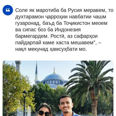
Соле як маротиба ба Русия меравем, то
духтарамон ҷарроҳии навбатии чашм
гузаронад, баъд ба Тоҷикистон меоем
ва сипас боз ба Индонезия
бармегардем. Ростӣ, аз сафарҳои
пайдарпай каме хаста мешавем”, –
нақл мекунад ҳамсуҳбати мо.