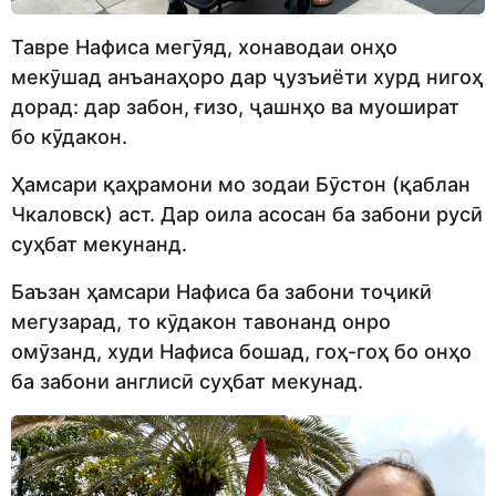
Тавре Нафиса мегӯяд, хонаводаи онҳо
мекӯшад анъанаҳоро дар ҷузъиёти хурд нигоҳ
дорад: дар забон, ғизо, ҷашнҳо ва муошират
бо кӯдакон.
Ҳамсари қаҳрамони мо зодаи Бӯстон (қаблан
Чкаловск) аст. Дар оила асосан ба забони русӣ
суҳбат мекунанд.
Баъзан ҳамсари Нафиса ба забони тоҷикӣ
мегузарад, то кӯдакон тавонанд онро
омӯзанд, худи Нафиса бошад, гоҳ-гоҳ бо онҳо
ба забони англисӣ суҳбат мекунад.