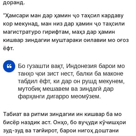
доранд.
“Ҳамсари ман дар ҳамин ҷо таҳсил кардаву
кор мекунад, ман низ дар ҳамин ҷо таҳсили
магистратуро гирифтам, маҳз дар ҳамин
кишвар зиндагии муштараки оилавии мо оғоз
ёфт.
Бо гузашти вақт, Индонезия барои мо
танҳо ҷои зист нест, балки ба маконе
табдил ёфт, ки дар он рушд мекунем,
мутобиқ мешавем ва зиндагӣ дар
фарҳанги дигарро меомӯзем.
Табиат ва ритми зиндагии ин кишвар ба мо
бисёр наздик аст. Онҳо, бо вуҷуди кӯчишҳои
зуд-зуд ва тағйирот, барои нигоҳ доштани