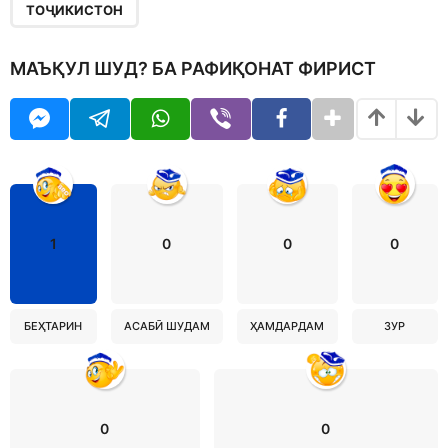
ТОҶИКИСТОН
МАЪҚУЛ ШУД? БА РАФИҚОНАТ ФИРИСТ
1
0
0
0
БЕҲТАРИН
АСАБӢ ШУДАМ
ҲАМДАРДАМ
ЗУР
0
0