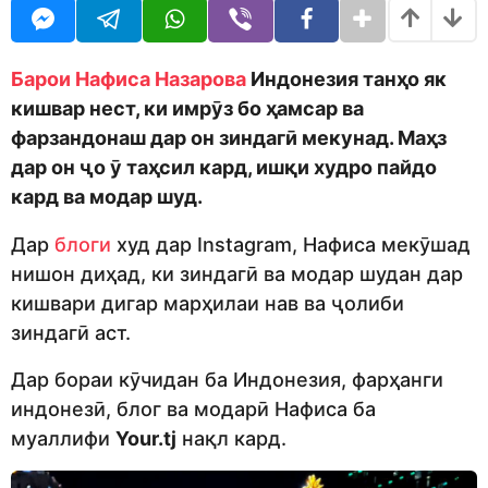
o
t
d
h
m
s
o
a
Барои Нафиса Назарова
Индонезия танҳо як
n
g
кишвар нест, ки имрӯз бо ҳамсар ва
o
фарзандонаш дар он зиндагӣ мекунад. Маҳз
дар он ҷо ӯ таҳсил кард, ишқи худро пайдо
кард ва модар шуд.
Дар
блоги
худ дар Instagram, Нафиса мекӯшад
нишон диҳад, ки зиндагӣ ва модар шудан дар
кишвари дигар марҳилаи нав ва ҷолиби
зиндагӣ аст.
Дар бораи кӯчидан ба Индонезия, фарҳанги
индонезӣ, блог ва модарӣ Нафиса ба
муаллифи
Your.tj
нақл кард.