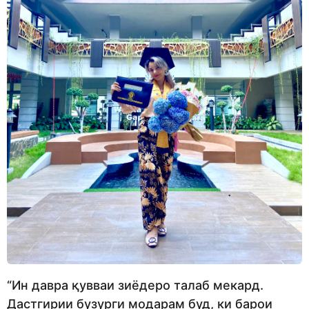
“Ин давра қувваи зиёдеро талаб мекард.
Дастгирии бузурги модарам буд, ки барои