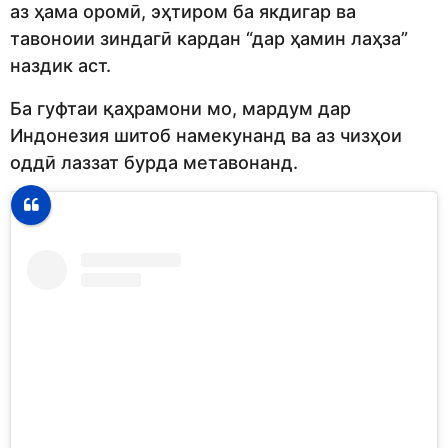
аз ҳама оромӣ, эҳтиром ба якдигар ва
тавоноии зиндагӣ кардан “дар ҳамин лаҳза”
наздик аст.
Ба гуфтаи қаҳрамони мо, мардум дар
Индонезия шитоб намекунанд ва аз чизҳои
оддӣ лаззат бурда метавонанд.