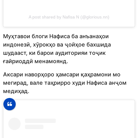
A post shared by Nafisa N (@glorious.nn)
Муҳтавои блоги Нафиса ба анъанаҳои
индонезӣ, хӯрокҳо ва ҷойҳое бахшида
шудааст, ки барои аудиторияи тоҷик
ғайриоддӣ менамоянд.
Аксари наворҳоро ҳамсари қаҳрамони мо
мегирад, вале таҳрирро худи Нафиса анҷом
медиҳад.