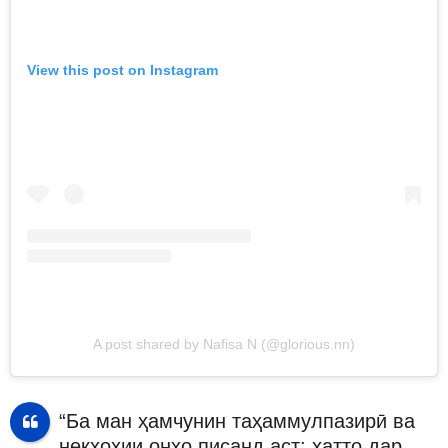
View this post on Instagram
A post shared by Nafisa N (@glorious.nn)
“Ба ман ҳамчунин таҳаммулпазирӣ ва
некхоҳии онҳо писанд аст: ҳатто дар