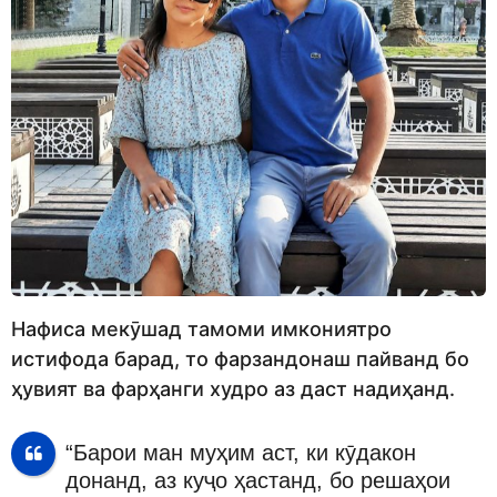
Нафиса мекӯшад тамоми имкониятро
истифода барад, то фарзандонаш пайванд бо
ҳувият ва фарҳанги худро аз даст надиҳанд.
“Барои ман муҳим аст, ки кӯдакон
донанд, аз куҷо ҳастанд, бо решаҳои