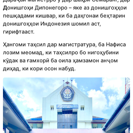
Д
онишгоҳи Дипонегоро – яке аз донишгоҳҳои
пешқадами кишвар, ки ба даҳгонаи беҳтарин
донишгоҳҳои Индонезия шомил аст,
гирифтааст.
Ҳангоми таҳсил дар магистратура, ба Нафиса
лозим меомад, ки таҳсилро бо нигоҳубини
кӯдак ва ғамхорӣ ба оила ҳамзамон анҷом
диҳад, ки кори осон набуд.