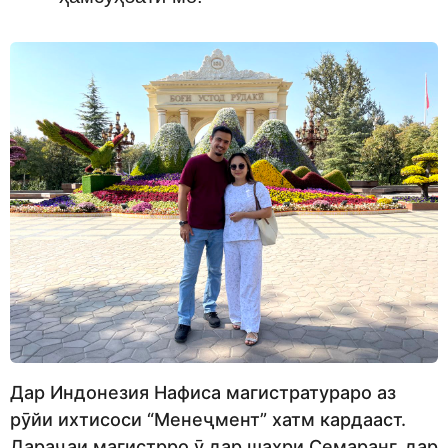
Дар Индонезия Нафиса магистратураро аз
рӯйи ихтисоси “Менеҷмент” хатм кардааст.
Дараҷаи магистрро ӯ дар шаҳри Семаранг, дар