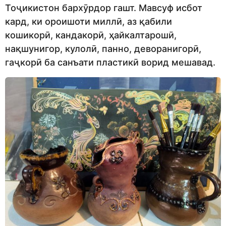
Тоҷикистон бархӯрдор гашт. Мавсуф исбот
кард, ки ороишоти миллӣ, аз қабили
кошикорӣ, кандакорӣ, ҳайкалтарошӣ,
нақшунигор, кулолӣ, панно, деворанигорӣ,
гаҷкорӣ ба санъати пластикӣ ворид мешавад.