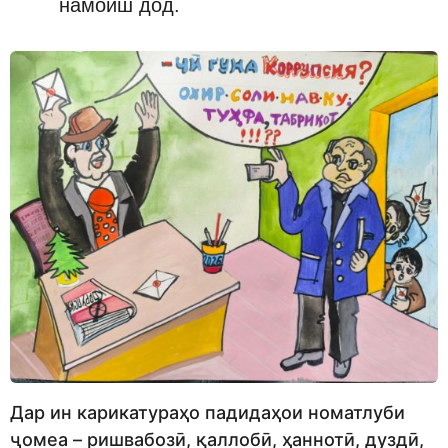
намоиш дод.
Дар ин карикатураҳо падидаҳои номатлуби
ҷомеа – ришвабозӣ, қаллобӣ, ҳаннотӣ, дуздӣ,