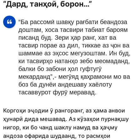
“Дард, танҳоӣ, борон…”
“Ба рассомӣ шавқу рағбати беандоза
доштам, хоса тасвири табиат бароям
писанд буд. Зери ҳар ранг, хат ва
тасвир порае аз дил, тиккае аз ҷон ва
шаммае аз эҳсос мегузоштам. Ин буд,
ки тасвирҳо натанҳо зебо меомаданд,
балки бо забони ҳол гуфтугӯ
мекарданд”,- мегӯяд қаҳрамони мо ва
боз ба дунёи андешаву хаёлоту
тасаввурот фурӯ меравад.
Коргоҳи эҷодии ӯ рангоранг, аз ҳама анвои
ҳунарӣ дида мешавад. Аз кӯзаҳои пурнақшу
нигор, ки бо чанд шаклу намуд ва ҳаҷму
андоза офарида шудаанд, то расмҳои