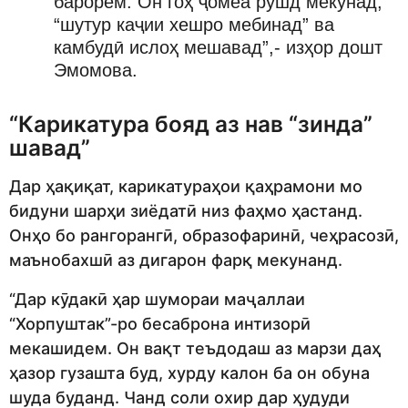
барорем. Он гоҳ ҷомеа рушд мекунад,
“шутур каҷии хешро мебинад” ва
камбудӣ ислоҳ мешавад”,- изҳор дошт
Эмомова.
“Карикатура бояд аз нав “зинда”
шавад”
Дар ҳақиқат, карикатураҳои қаҳрамони мо
бидуни шарҳи зиёдатӣ низ фаҳмо ҳастанд.
Онҳо бо рангорангӣ, образофаринӣ, чеҳрасозӣ,
маънобахшӣ аз дигарон фарқ мекунанд.
“Дар кӯдакӣ ҳар шумораи маҷаллаи
“Хорпуштак”-ро бесаброна интизорӣ
мекашидем. Он вақт теъдодаш аз марзи даҳ
ҳазор гузашта буд, хурду калон ба он обуна
шуда буданд. Чанд соли охир дар ҳудуди