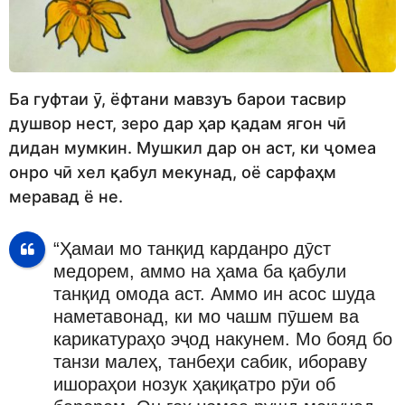
Ба гуфтаи ӯ, ёфтани мавзуъ барои тасвир
душвор нест, зеро дар ҳар қадам ягон чӣ
дидан мумкин. Мушкил дар он аст, ки ҷомеа
онро чӣ хел қабул мекунад, оё сарфаҳм
меравад ё не.
“Ҳамаи мо танқид карданро дӯст
медорем, аммо на ҳама ба қабули
танқид омода аст. Аммо ин асос шуда
наметавонад, ки мо чашм пӯшем ва
карикатураҳо эҷод накунем. Мо бояд бо
танзи малеҳ, танбеҳи сабик, ибораву
ишораҳои нозук ҳақиқатро рӯи об