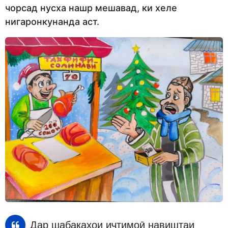
чорсад нусха нашр мешавад, ки хеле
нигаронкунанда аст.
Дар шабакаҳои иҷтимоӣ навиштаи