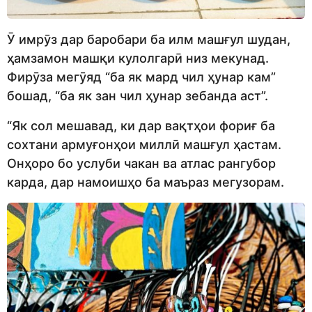
Ӯ имрӯз дар баробари ба илм машғул шудан,
ҳамзамон машқи кулолгарӣ низ мекунад.
Фирӯза мегӯяд “ба як мард чил ҳунар кам”
бошад, “ба як зан чил ҳунар зебанда аст”.
“Як сол мешавад, ки дар вақтҳои фориғ ба
сохтани армуғонҳои миллӣ машғул ҳастам.
Онҳоро бо услуби чакан ва атлас рангубор
карда, дар намоишҳо ба маъраз мегузорам.