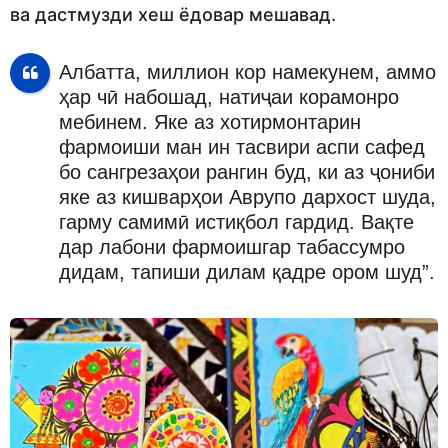
ва дастмузди хеш ёдовар мешавад.
Албатта, миллион кор намекунем, аммо
ҳар чӣ набошад, натиҷаи корамонро
мебинем. Яке аз хотирмонтарин
фармоиши ман ин тасвири аспи сафед
бо сангрезаҳои рангин буд, ки аз ҷониби
яке аз кишварҳои Аврупо дархост шуда,
гарму самимӣ истиқбол гардид. Вақте
дар лабони фармоишгар табассумро
дидам, тапиши дилам қадре ором шуд”.