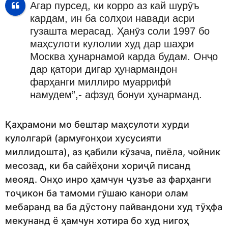
Агар пурсед, ки корро аз кай шурӯъ
кардам, ин ба солҳои навади асри
гузашта мерасад. Ҳанӯз соли 1997 бо
маҳсулоти кулолии худ дар шаҳри
Москва ҳунарнамоӣ карда будам. Онҷо
дар қатори дигар ҳунармандон
фарҳанги миллиро муаррифӣ
намудем”,- афзуд бонуи ҳунарманд.
Қаҳрамони мо бештар маҳсулоти хурди
кулолгарӣ (армуғонҳои хусусияти
миллидошта), аз қабили кӯзача, пиёла, чойник
месозад, ки ба сайёҳони хориҷӣ писанд
меояд. Онҳо инро ҳамчун ҷузъе аз фарҳанги
тоҷикон ба тамоми гӯшаю канори олам
мебаранд ва ба дӯстону пайвандони худ тӯҳфа
мекунанд ё ҳамчун хотира бо худ нигоҳ