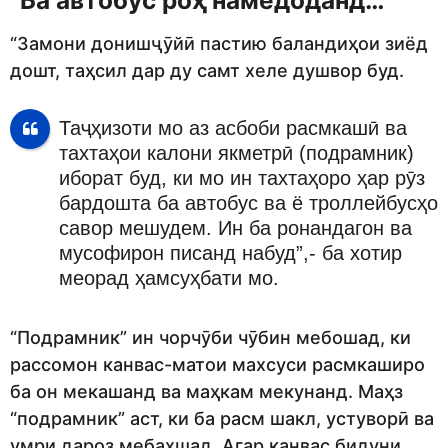
“Ба автобус роҳ намедоданд…”
“Замони донишҷӯйӣ пастию баландиҳои зиёд
дошт, таҳсил дар ду самт хеле душвор буд.
Таҷҳизоти мо аз асбоби расмкашӣ ва
тахтаҳои калони якметрӣ (подрамник)
иборат буд, ки мо ин тахтаҳоро ҳар рӯз
бардошта ба автобус ва ё троллейбусҳо
савор мешудем. Ин ба ронандагон ва
мусофирон писанд набуд”,- ба хотир
меорад ҳамсуҳбати мо.
“Подрамник” ин чорчӯби чӯбин мебошад, ки
рассомон канвас-матои махсуси расмкаширо
ба он мекашанд ва маҳкам мекунанд. Маҳз
“подрамник” аст, ки ба расм шакл, устуворӣ ва
умри дароз мебахшад. Агар канвас бидуни