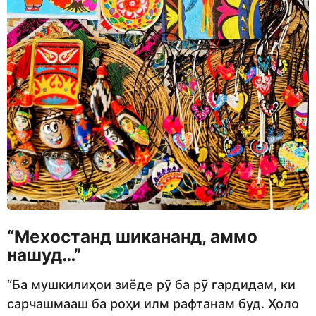
“Мехостанд шикананд, аммо
нашуд…”
“Ба мушкилиҳои зиёде рӯ ба рӯ гардидам, ки
сарчашмааш ба роҳи илм рафтанам буд. Ҳоло