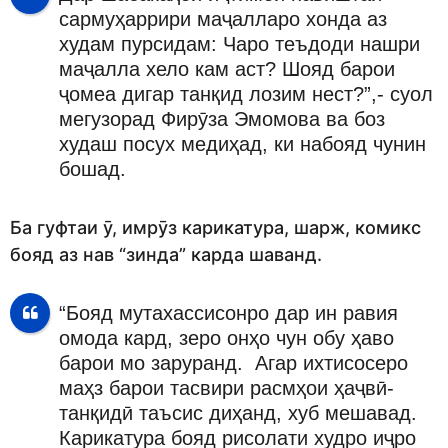
сармуҳаррири маҷалларо хонда аз
худам пурсидам: Чаро теъдоди нашри
маҷалла хело кам аст? Шояд барои
ҷомеа дигар танқид лозим нест?”,- суол
мегузорад Фирӯза Эмомова ва боз
худаш посух медиҳад, ки набояд чунин
бошад.
Ба гуфтаи ӯ, имрӯз карикатура, шарж, комикс
бояд аз нав “зинда” карда шаванд.
“Бояд мутахассисонро дар ин равия
омода кард, зеро онҳо чун обу ҳаво
барои мо заруранд. Агар ихтисосеро
маҳз барои тасвири расмҳои ҳаҷвӣ-
танқидӣ таъсис диҳанд, хуб мешавад.
Карикатура бояд рисолати худро иҷро