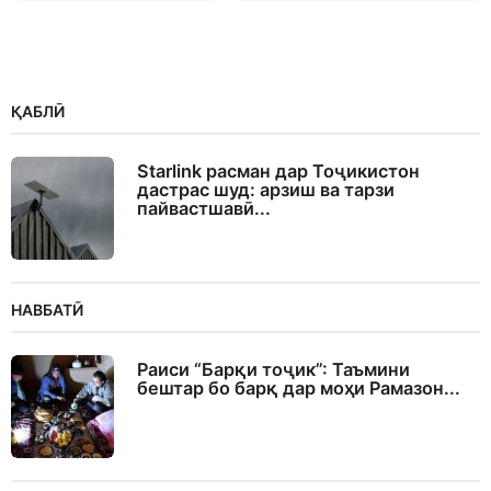
ҚАБЛӢ
Starlink расман дар Тоҷикистон
дастрас шуд: арзиш ва тарзи
пайвастшавӣ...
НАВБАТӢ
Раиси “Барқи тоҷик”: Таъмини
бештар бо барқ дар моҳи Рамазон...