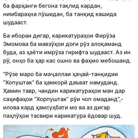
ба фарҳанги бегона тақлид кардан,
нимбараҳна пӯшидан, ба танқид кашида
шудааст.
Ба ибораи дигар, карикатураҳои Фирӯза
Эмомова ба мавзӯҳои доғи рӯз алоқаманд
буда, аз ҳаёти имрӯза гирифта шудааст. Аз ин
рӯ, онҳо ба ҳар кас ошно ва фаҳмо мебошанд.
“Рӯзе маро ба маҷаллаи ҳаҷвӣ-танқидии
“Хопуштак” ба ҳамкорӣ даъват намуданд.
Ҳамин тавр, чандин карикатураҳои ман дар
саҳифаҳои “Хорпуштак” рӯи чоп омаданд”,-
илова кард ҳамсуҳбати мо ва аз дигар
паҳлӯҳои тасвири карикатура ёдовар шуд.