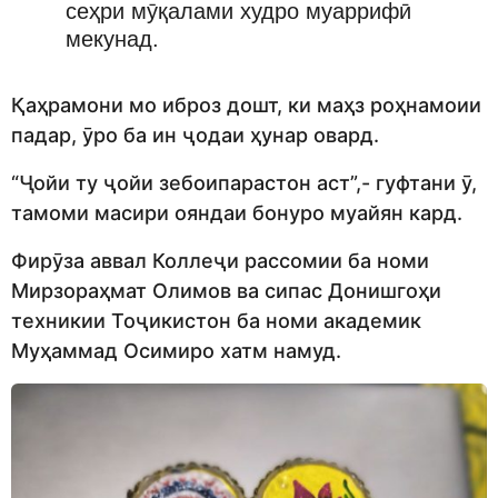
сеҳри мӯқалами худро муаррифӣ
мекунад.
Қаҳрамони мо иброз дошт, ки маҳз роҳнамоии
падар, ӯро ба ин ҷодаи ҳунар овард.
“Ҷойи ту ҷойи зебоипарастон аст”,- гуфтани ӯ,
тамоми масири ояндаи бонуро муайян кард.
Фирӯза аввал Коллеҷи рассомии ба номи
Мирзораҳмат Олимов ва сипас Донишгоҳи
техникии Тоҷикистон ба номи академик
Муҳаммад Осимиро хатм намуд.