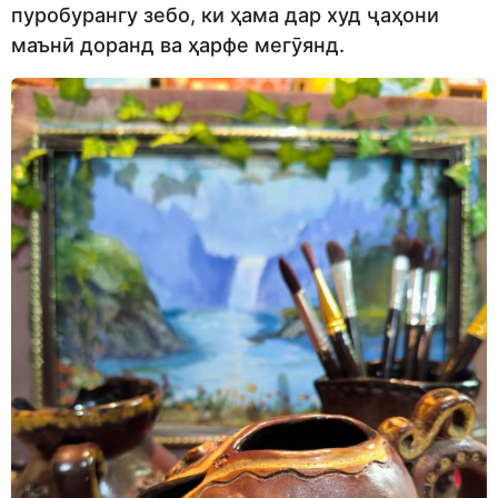
пуробурангу зебо, ки ҳама дар худ ҷаҳони
маънӣ доранд ва ҳарфе мегӯянд.