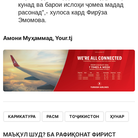
кунад ва барои ислоҳи ҷомеа мадад
расонад”,- хулоса кард Фирӯза
Эмомова.
Амони Муҳаммад, Your.tj
,
,
,
КАРИКАТУРА
РАСМ
ТОҶИКИСТОН
ҲУНАР
МАЪҚУЛ ШУД? БА РАФИҚОНАТ ФИРИСТ