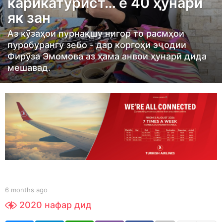
карикатурист… ё 40 ҳунари
t
як зан
h
s
Аз кӯзаҳои пурнақшу нигор то расмҳои
a
пуробурангу зебо - дар коргоҳи эҷодии
Фирӯза Эмомова аз ҳама анвои ҳунарӣ дида
g
мешавад.
o
6
m
o
n
t
h
s
a
b
g
6 months ago
6
y
m
o
2020
нафар дид
S
o
h
n