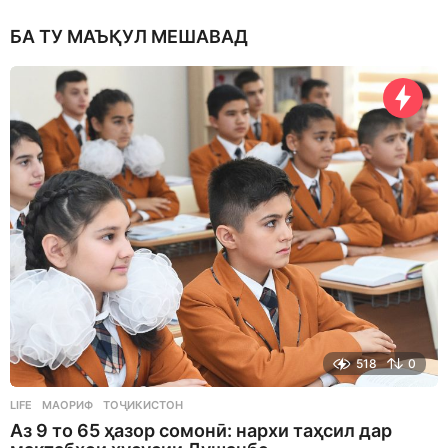
БА ТУ МАЪҚУЛ МЕШАВАД
518
0
LIFE
МАОРИФ
,
ТОҶИКИСТОН
Аз 9 то 65 ҳазор сомонӣ: нархи таҳсил дар