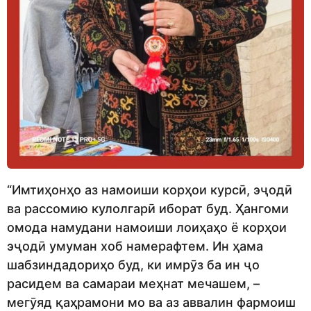
“Имтиҳонҳо аз намоиши корҳои курсӣ, эҷодӣ
ва рассомию кулолгарӣ иборат буд. Ҳангоми
омода намудани намоиши лоиҳаҳо ё корҳои
эҷодӣ умуман хоб намерафтем. Ин ҳама
шабзиндадориҳо буд, ки имрӯз ба ин ҷо
расидем ва самараи меҳнат мечашем, –
мегӯяд қаҳрамони мо ва аз аввалин фармоиш