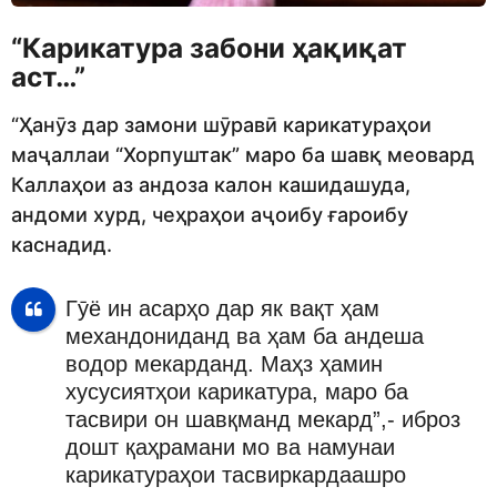
“Карикатура забони ҳақиқат
аст…”
“Ҳанӯз дар замони шӯравӣ карикатураҳои
маҷаллаи “Хорпуштак” маро ба шавқ меовард
Каллаҳои аз андоза калон кашидашуда,
андоми хурд, чеҳраҳои аҷоибу ғароибу
каснадид.
Гӯё ин асарҳо дар як вақт ҳам
механдониданд ва ҳам ба андеша
водор мекарданд. Маҳз ҳамин
хусусиятҳои карикатура, маро ба
тасвири он шавқманд мекард”,- иброз
дошт қаҳрамани мо ва намунаи
карикатураҳои тасвиркардаашро