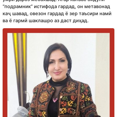
“подрамник” истифода гардад, он метавонад
каҷ шавад, овезон гардад ё зер таъсири намӣ
ва ё гармӣ шаклашро аз даст диҳад.