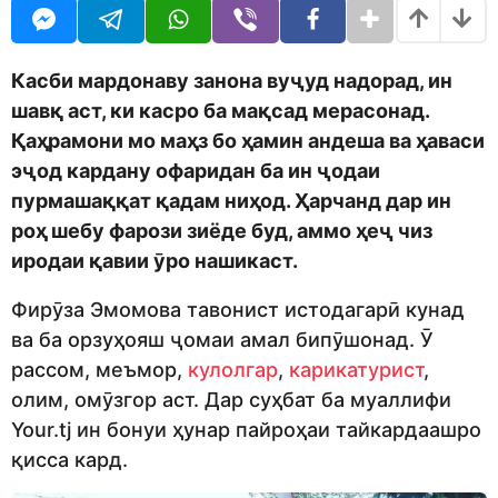
o
t
d
h
m
s
o
a
Касби мардонаву занона вуҷуд надорад, ин
n
g
шавқ аст, ки касро ба мақсад мерасонад.
o
Қаҳрамони мо маҳз бо ҳамин андеша ва ҳаваси
эҷод кардану офаридан ба ин ҷодаи
пурмашаққат қадам ниҳод. Ҳарчанд дар ин
роҳ шебу фарози зиёде буд, аммо ҳеҷ чиз
иродаи қавии ӯро нашикаст.
Фирӯза Эмомова тавонист истодагарӣ кунад
ва ба орзуҳояш ҷомаи амал бипӯшонад. Ӯ
рассом, меъмор,
кулолгар
,
карикатурист
,
олим, омӯзгор аст. Дар суҳбат ба муаллифи
Your.tj ин бонуи ҳунар пайроҳаи тайкардаашро
қисса кард.