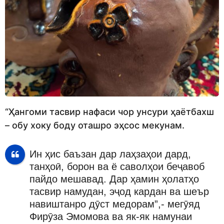
“Ҳангоми тасвир нафаси чор унсури ҳаётбахш
– обу хоку боду оташро эҳсос мекунам.
Ин ҳис баъзан дар лаҳзаҳои дард,
танҳоӣ, борон ва ё саволҳои беҷавоб
пайдо мешавад. Дар ҳамин ҳолатҳо
тасвир намудан, эҷод кардан ва шеър
навиштанро дӯст медорам”,- мегӯяд
Фирӯза Эмомова ва як-як намунаи