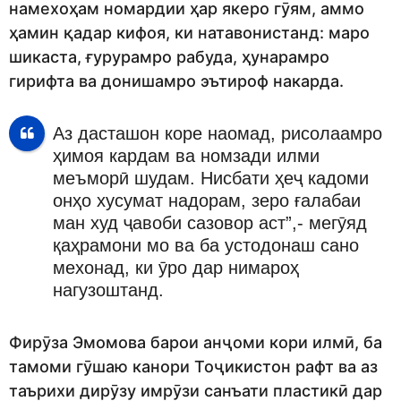
намехоҳам номардии ҳар якеро гӯям, аммо
ҳамин қадар кифоя, ки натавонистанд: маро
шикаста, ғурурамро рабуда, ҳунарамро
гирифта ва донишамро эътироф накарда.
Аз дасташон коре наомад, рисолаамро
ҳимоя кардам ва номзади илми
меъморӣ шудам. Нисбати ҳеҷ кадоми
онҳо хусумат надорам, зеро ғалабаи
ман худ ҷавоби сазовор аст”,- мегӯяд
қаҳрамони мо ва ба устодонаш сано
мехонад, ки ӯро дар нимароҳ
нагузоштанд.
Фирӯза Эмомова барои анҷоми кори илмӣ, ба
тамоми гӯшаю канори Тоҷикистон рафт ва аз
таърихи дирӯзу имрӯзи санъати пластикӣ дар