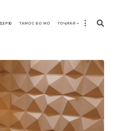
ДЕРҲО
ТАМОС БО МО
ТОҶИКӢ