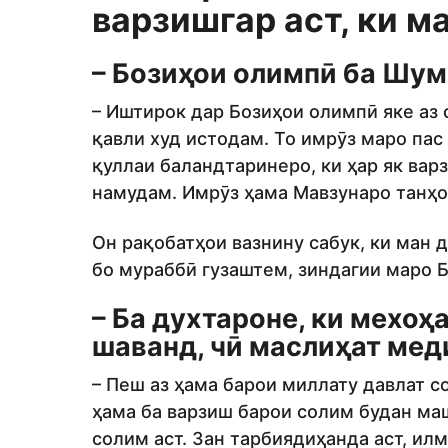
варзишгар аст, ки м
– Бозиҳои олимпӣ ба Шум
– Иштирок дар Бозиҳои олимпӣ яке аз 
қавли худ истодам. То имрӯз маро па
қуллаи баландтаринеро, ки ҳар як вар
намудам. Имрӯз ҳама Мавзунаро танҳ
Он рақобатҳои вазнину сабук, ки ман д
бо мураббӣ гузаштем, зиндагии маро Б
– Ба духтароне, ки мехоҳ
шаванд, чӣ маслиҳат мед
– Пеш аз ҳама барои миллату давлат с
ҳама ба варзиш барои солим будан маш
солим аст. Зан тарбиядиҳанда аст, и