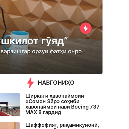
ушкилот гӯяд”
 варзишгар орзуи фатҳи онро
НАВГОНИҲО
Ширкати ҳавопаймоии
«Сомон Эйр» соҳиби
ҳавопаймои нави Boeing 737
MAX 8 гардид
Шаффофият, рақамикунонӣ,