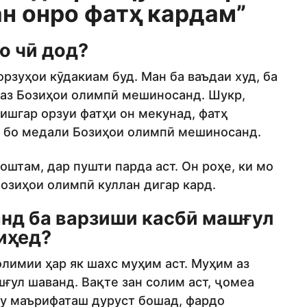
ан онро фатҳ кардам”
о чӣ дод?
орзуҳои кӯдакиам буд. Ман ба ваъдаи худ, ба
с аз Бозиҳои олимпӣ мешиносанд. Шукр,
зишгар орзуи фатҳи он мекунад, фатҳ
о бо медали Бозиҳои олимпӣ мешиносанд.
оштам, дар пушти парда аст. Он роҳе, ки мо
озиҳои олимпӣ куллан дигар кард.
анд ба варзиши касбӣ машғул
иҳед?
олимии ҳар як шахс муҳим аст. Муҳим аз
ғул шаванд. Вақте зан солим аст, ҷомеа
лму маърифаташ дуруст бошад, фардо