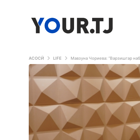
АСОСӢ
LIFE
Мавзуна Чориева: “Варзишгар наб