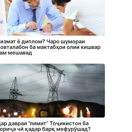
измат ё диплом? Чаро шумораи
овталабон ба мактабҳои олии кишвар
кам мешавад
ар давраи “лимит” Тоҷикистон ба
ориҷа чӣ қадар барқ мефурӯшад?