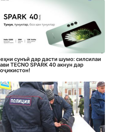
еҳни сунъӣ дар дасти шумо: силсилаи
ави TECNO SPARK 40 акнун дар
оҷикистон!