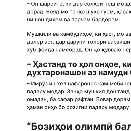
– Он шароите, ки дар солҳои пеш мо д
дорад. Бояд мо танҳо шукр гӯем, ҳара
нишон диҳем ва парчам бардорем.
Мушкилӣ ва камбудиҳое, ки ҳаст, мо в
далер аст, дар даруни толори варзишӣ
хуб фоида намеорад. Он ҷо қувваю не
– Ҳастанд то ҳол онҳое, 
духтаронашон аз намуди 
– Имрӯз ин хел нафаронро кам мебине
падару модар. Занҳо мушкил доштанд 
омадан, ба сафар рафтан. Бовар дорам,
ҳамаи онҳо бо розигии падару модару
“Бозиҳои олимпӣ ба