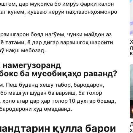
оштем, дар муқоиса бо имрӯз фарқи калон
кат кунем, қувваю нерӯи паҳлавонҳоямонро
арзишгарон бояд нагӯем, чунки майдон аз
Х
 ё татами, ё дар дигар варзишгоҳ шароити
д
рӯ нақш мебозад.
ки намегузоранд
бокс ба мусобиқаҳо раванд?
м. Пеш буданд хешу табор, бародарон,
бо машғул шудан ба варзиш, ба толор
 ҳоло агар дар ҳар толор 10 духтар бошад,
 бародарони худ омадаанд.
Д
ландтарин қулла барои
х