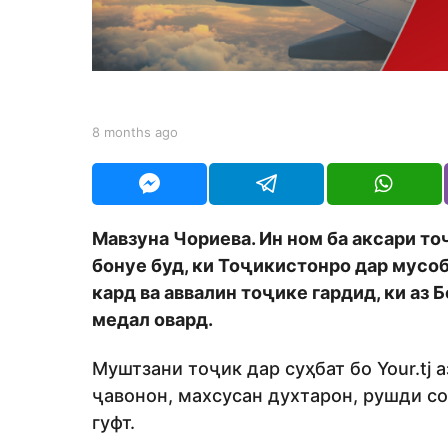
t
h
s
a
g
b
8 months ago
8
y
m
o
S
o
h
n
o
t
d
h
Мавзуна Чориева. Ин ном ба аксари то
m
s
o
бонуе буд, ки Тоҷикистонро дар мусо
a
n
g
кард ва аввалин тоҷике гардид, ки аз 
o
медал овард.
Муштзани тоҷик дар суҳбат бо Your.tj
ҷавонон, махсусан духтарон, рушди со
гуфт.