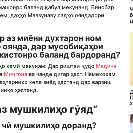
омашонро баланд қабул мекунанд. Бинобар
Ч
б
орем, даҳҳо Мавзунаву садҳо ояндадори
д
р аз миёни духтарон ном
р оянда, дар мусобиқаҳои
кистонро баланд бардоранд?
тҳо камӣ мекунам. Дар риштаи ҷудо
Мадина
ва
Миҷгона
ва чанде дигар ҳаст. Намехоҳам
беҳтаринҳо хеле зиёд ҳастанд дар варзиш
инҳо ҳастанд.
Д
П
х
аз мушкилиҳо гӯяд”
 чӣ мушкилиҳо доранд?