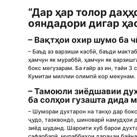
“Дар ҳар толор даҳҳ
ояндадори дигар ҳа
– Вақтҳои охир шумо ба ч
– Баъд аз варзиши касбӣ, баъди мактаб
ҳамчун як мураббӣ, ҳамчун як варзиш
бокс мегузарам. Ба ғайр аз ин, тайи 3
Кумитаи миллии олимпӣ кор мекунам.
– Тамоюли зиёдшавии дух
ба солҳои гузашта дида 
– Шумораи духтарон на танҳо дар бок
ҷудо, таэквондо, шиноварӣ намудҳои 
зиёд шуданд. Шароити хуб барои духт
сафарбарӣ, мураббиҳои дараҷаи байна