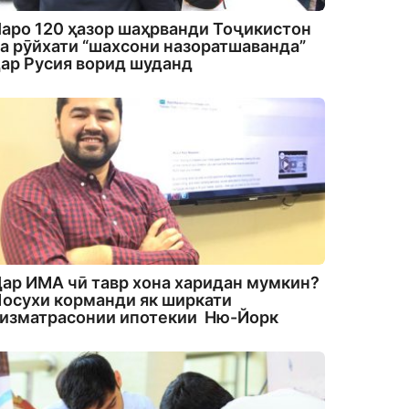
аро 120 ҳазор шаҳрванди Тоҷикистон
а рӯйхати “шахсони назоратшаванда”
ар Русия ворид шуданд
ар ИМА чӣ тавр хона харидан мумкин?
осухи корманди як ширкати
изматрасонии ипотекии Ню-Йорк