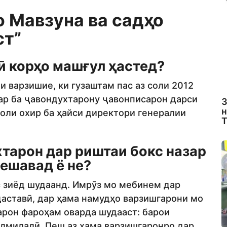
о Мавзуна ва садҳо
ст”
ӣ корҳо машғул ҳастед?
и варзишие, ки гузаштам пас аз соли 2012
гар ба ҷавондухтарону ҷавонписарон дарси
З
н
 соли охир ба ҳайси директори генералии
Т
тарон дар риштаи бокс назар
мешавад ё не?
с зиёд шудаанд. Имрӯз мо мебинем дар
даставӣ, дар ҳама намудҳо варзишгарони мо
арон фароҳам оварда шудааст: барои
лмилалӣ. Пеш аз ҳама варзишгаронро дар