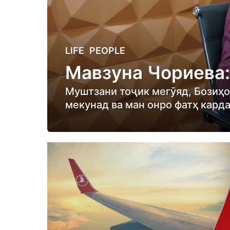
8
LIFE
,
PEOPLE
m
Мавзуна Чориева:
o
n
Муштзани тоҷик мегӯяд, Бозиҳои
t
мекунад ва ман онро фатҳ кард
h
s
a
g
o
8
m
o
n