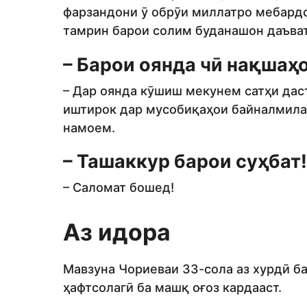
фарзандони ӯ обрӯи миллатро мебардо
тамрин барои солим буданашон даъват
– Барои оянда чӣ нақшаҳ
– Дар оянда кӯшиш мекунем сатҳи дас
иштирок дар мусобиқаҳои байналмилал
намоем.
– Ташаккур барои суҳбат!
– Саломат бошед!
Аз идора
Мавзуна Чориеваи 33-сола аз хурдӣ ба
ҳафтсолагӣ ба машқ оғоз кардааст.