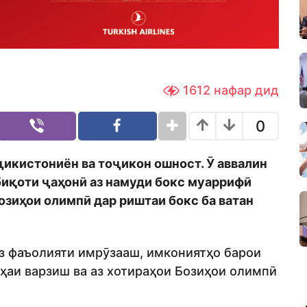
1612
нафар дид
0
ҷикистониён ва тоҷикон ошност. Ӯ аввалин
биқоти ҷаҳонӣ аз намуди бокс муаррифӣ
Бозиҳои олимпӣ дар риштаи бокс ба ватан
 аз фаъолияти имрӯзааш, имкониятҳо барои
ҳаи варзиш ва аз хотираҳои Бозиҳои олимпӣ