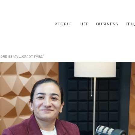
PEOPLE
LIFE
BUSINESS
ТЕН
ояд аз мушкилот гӯяд”