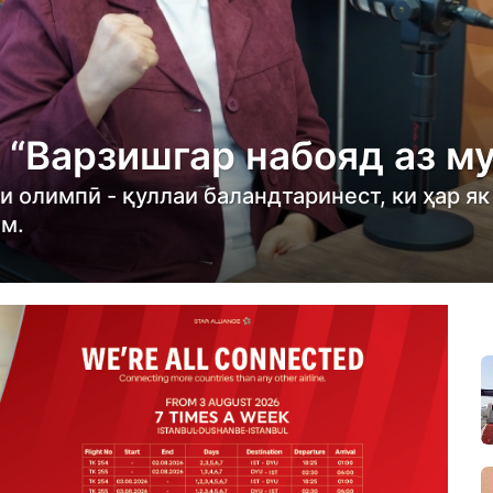
 “Варзишгар набояд аз м
 олимпӣ - қуллаи баландтаринест, ки ҳар як
ам.