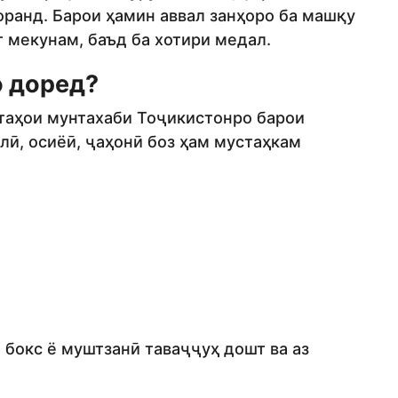
ранд. Барои ҳамин аввал занҳоро ба машқу
 мекунам, баъд ба хотири медал.
о доред?
таҳои мунтахаби Тоҷикистонро барои
ӣ, осиёӣ, ҷаҳонӣ боз ҳам мустаҳкам
 бокс ё муштзанӣ таваҷҷуҳ дошт ва аз