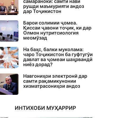
самаранокӣ: самти нави
рушди маъмурияти андоз
дар Тоҷикистон
Барои солимии ҷомеа.
Қиссаи ҷавони тоҷик, ки дар
Олмон нутритсиология
меомӯзад
На баҳс, балки муколама:
чаро Тоҷикистон ба гуфтугӯи
давлат ва ҷомеаи шаҳрвандӣ
ниёз дорад?
Навгониҳои электронӣ дар
самти рақамикунонии
хизматрасониҳои андоз
ИНТИХОБИ МУҲАРРИР