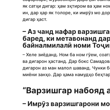
як сатҳи дигар: ҳам эҳтиром ва ҳам н
ин, дар ҳар як толоре, ки имрӯз мо д
дигар ҳаст.
– Аз чанд нафар варзишга
баред, ки метавонанд да
байналмилалӣ номи Тоҷи
– Хеле зиёданд. Ном ба ном гӯем, соа
ва дигарон ҳастанд. Дар бокс Самадо
дигарон аз ман малол шаванд. Чунки 
миёни занҳо. Дар ҳама намудҳо беҳтар
“Варзишгар набояд 
– Имрӯз варзишгарони мо