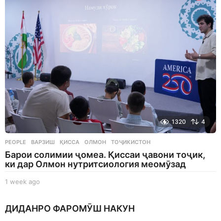
a
g
o
1320
4
PEOPLE
ВАРЗИШ
,
ҚИССА
,
ОЛМОН
,
ТОҶИКИСТОН
Барои солимии ҷомеа. Қиссаи ҷавони тоҷик,
ки дар Олмон нутритсиология меомӯзад
1 week ago
1
w
e
ДИДАНРО ФАРОМӮШ НАКУН
e
k