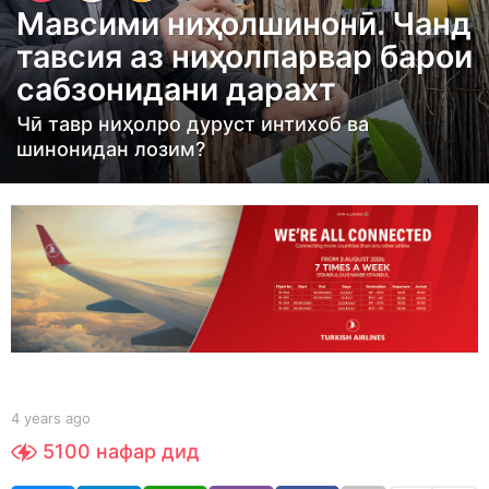
Мавсими ниҳолшинонӣ. Чанд
a
тавсия аз ниҳолпарвар барои
r
сабзонидани дарахт
s
a
Чӣ тавр ниҳолро дуруст интихоб ва
g
шинонидан лозим?
o
4
y
e
a
r
s
a
g
b
4 years ago
4
y
o
y
5100
нафар дид
t
e
a
a