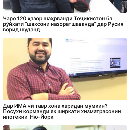
Чаро 120 ҳазор шаҳрванди Тоҷикистон ба
рӯйхати “шахсони назоратшаванда” дар Русия
ворид шуданд
Дар ИМА чӣ тавр хона харидан мумкин?
Посухи корманди як ширкати хизматрасонии
ипотекии Ню-Йорк