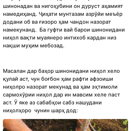
шинонадан ва нигоҳубини он дуруст аҳамият
намедиҳанд. Ҷиҳати мунтазам азрӯйи меъёр
додани об ва ғизоро ҳам чандон назорат
намекунанд. Ба гуфти вай барои шинонидани
ниҳол вақти муаянеро интихоб кардан низ
нақши муҳим мебозад.
Масалан дар баҳор шинонидани ниҳол хело
қулай аст, чун боғбон ҳам рафти афзоиши
ниҳолро назорат мекунад ва ҳам эҳтимоли
сармохӯрии ниҳол дар ин мавсим хеле паст
аст. Ӯ яке аз сабабҳои сабз нашудани
ниҳолҳоро чунин шарҳ дод: