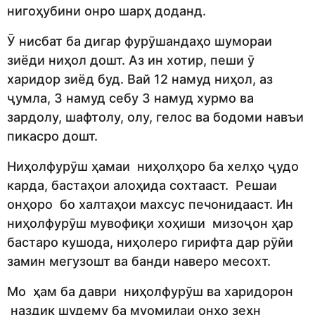
нигоҳубини онро шарҳ доданд.
Ӯ нисбат ба дигар фурӯшандаҳо шумораи
зиёди ниҳол дошт. Аз ин хотир, пеши ӯ
харидор зиёд буд. Вай 12 намуд ниҳол, аз
ҷумла, 3 намуд себу 3 намуд хурмо ва
зардолу, шафтолу, олу, гелос ва бодоми навъи
пикасро дошт.
Ниҳолфурӯш ҳамаи ниҳолҳоро ба хелҳо ҷудо
карда, бастаҳои алоҳида сохтааст. Решаи
онҳоро бо халтаҳои махсус печонидааст. Ин
ниҳолфурӯш мувофиқи хоҳиши мизоҷон ҳар
бастаро кушода, ниҳолеро гирифта дар рӯйи
замин мегузошт ва банди наверо месохт.
Мо ҳам ба даври ниҳолфурӯш ва харидорон
наздик шудему ба муомилаи онҳо зеҳн