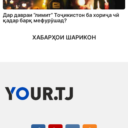
Дар давраи “лимит” Тоҷикистон ба хориҷа чӣ
қадар барқ мефурӯшад?
ХАБАРҲОИ ШАРИКОН