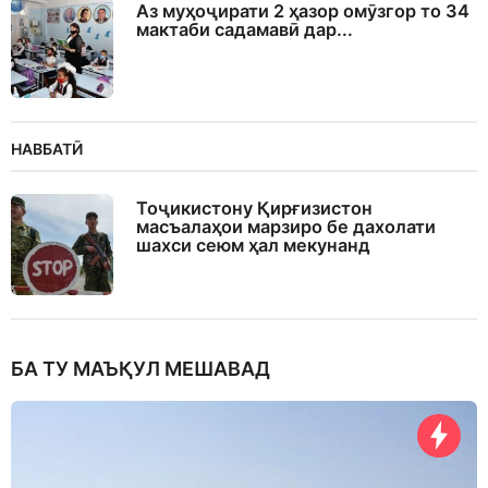
Аз муҳоҷирати 2 ҳазор омӯзгор то 34
мактаби садамавӣ дар...
НАВБАТӢ
Тоҷикистону Қирғизистон
масъалаҳои марзиро бе дахолати
шахси сеюм ҳал мекунанд
БА ТУ МАЪҚУЛ МЕШАВАД