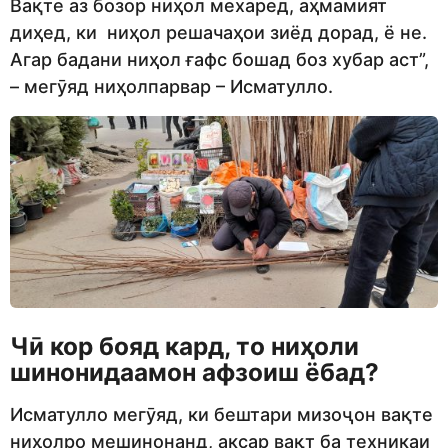
Вақте аз бозор ниҳол мехаред, аҳмамият
диҳед, ки ниҳол решачаҳои зиёд дорад, ё не.
Агар бадани ниҳол ғафс бошад боз хубар аст”,
– мегӯяд ниҳолпарвар – Исматулло.
Чӣ кор бояд кард, то ниҳоли
шинонидаамон афзоиш ёбад?
Исматулло мегӯяд, ки бештари мизоҷон вақте
ниҳолро мешинонанд, аксар вақт ба техникаи