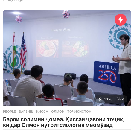
d
a
y
s
a
g
o
1320
4
PEOPLE
ВАРЗИШ
,
ҚИССА
,
ОЛМОН
,
ТОҶИКИСТОН
Барои солимии ҷомеа. Қиссаи ҷавони тоҷик,
ки дар Олмон нутритсиология меомӯзад