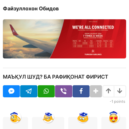
Файзуллохон Обидов
МАЪҚУЛ ШУД? БА РАФИҚОНАТ ФИРИСТ
-1
points