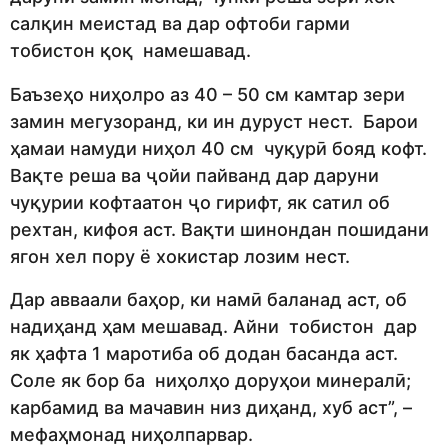
салқин меистад ва дар офтоби гарми
тобистон қоқ намешавад.
Баъзеҳо ниҳолро аз 40 – 50 см камтар зери
замин мегузоранд, ки ин дуруст нест. Барои
ҳамаи намуди ниҳол 40 см чуқурӣ бояд кофт.
Вақте реша ва ҷойи пайванд дар даруни
чуқурии кофтаатон ҷо гирифт, як сатил об
рехтан, кифоя аст. Вақти шинондан пошидани
ягон хел пору ё хокистар лозим нест.
Дар авваали баҳор, ки намӣ баланад аст, об
надиҳанд ҳам мешавад. Айни тобистон дар
як ҳафта 1 маротиба об додан басанда аст.
Соле як бор ба ниҳолҳо доруҳои минералӣ;
карбамид ва мачавин низ диҳанд, хуб аст”, –
мефаҳмонад ниҳолпарвар.