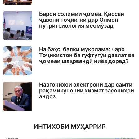
Барои солимии ҷомеа. Қиссаи
ҷавони тоҷик, ки дар Олмон
нутритсиология меомӯзад
На баҳс, балки муколама: чаро
Тоҷикистон ба гуфтугӯи давлат ва
ҷомеаи шаҳрвандӣ ниёз дорад?
Навгониҳои электронӣ дар самти
рақамикунонии хизматрасониҳои
андоз
ИНТИХОБИ МУҲАРРИР