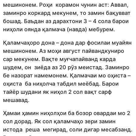
мешинонем. Роҳи корамон чунин аст: Аввал,
заминро коркард мекунем, то замин бақувват
бошад. Баъдан аз дарахтони 3 – 4 сола барои
ниҳоли оянда қалмача (навда) мебурем.
Қаламчаҳоро дона – дона дар фосилаи муайян
мешинонем. Аз моҳи август пайвандкуниро
сар мекунем. Вақте муғчапайванд карда
шудем, он зиёда аз 20 рӯз меистад. Заминро
бе назорат намемонем. Қалмачаи мо оҳиста –
оҳиста ба ниҳолча табдил меёбад. Барои
тайёр шудани як ниҳол 2 сол вақт сарф
мешавад.
Ҳамаи ҳамин ниҳолҳои ба бозор овардаи мо 2
сол дорад. Як сол қаламчаҳо зери замин
истода реша мегирад, соли дигар месабзанд.