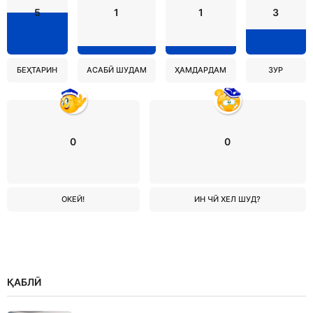
5
1
1
3
БЕҲТАРИН
АСАБӢ ШУДАМ
ҲАМДАРДАМ
ЗУР
0
0
ОКЕЙ!
ИН ЧӢ ХЕЛ ШУД?
ҚАБЛӢ