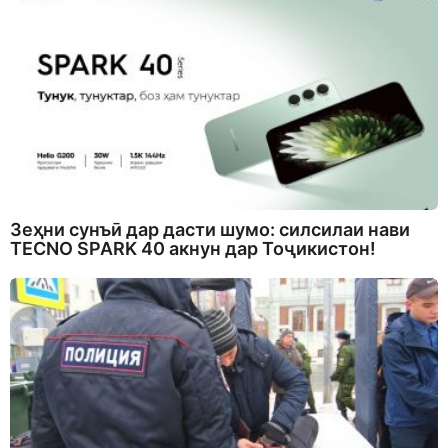
Зеҳни сунъӣ дар дасти шумо: силсилаи нави
TECNO SPARK 40 акнун дар Тоҷикистон!