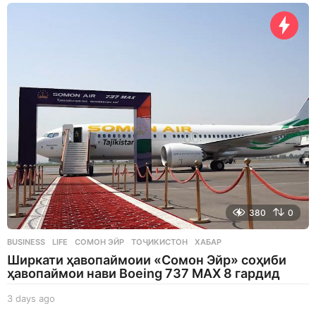
a
g
o
380
0
BUSINESS
,
LIFE
СОМОН ЭЙР
,
ТОҶИКИСТОН
,
ХАБАР
Ширкати ҳавопаймоии «Сомон Эйр» соҳиби
ҳавопаймои нави Boeing 737 MAX 8 гардид
3 days ago
3
d