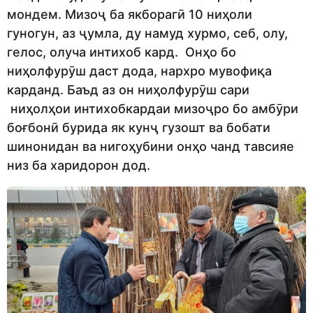
мондем. Мизоҷ ба якборагӣ 10 ниҳоли
гуногун, аз ҷумла, ду намуд хурмо, себ, олу,
гелос, олуча интихоб кард. Онҳо бо
ниҳолфурӯш даст дода, нархро мувофиқа
карданд. Баъд аз он ниҳолфурӯш сари
ниҳолҳои интихобкардаи мизоҷро бо амбӯри
боғбонӣ бурида як кунҷ гузошт ва бобати
шинонидан ва нигоҳубини онҳо чанд тавсияе
низ ба харидорон дод.