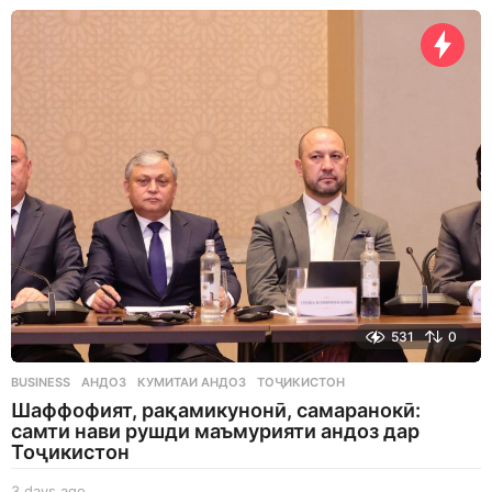
a
y
s
a
g
o
531
0
BUSINESS
АНДОЗ
,
КУМИТАИ АНДОЗ
,
ТОҶИКИСТОН
Шаффофият, рақамикунонӣ, самаранокӣ:
самти нави рушди маъмурияти андоз дар
Тоҷикистон
3 days ago
3