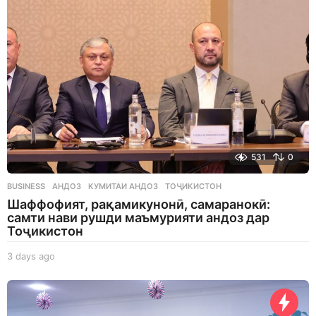
g
o
531
0
BUSINESS
АНДОЗ
,
КУМИТАИ АНДОЗ
,
ТОҶИКИСТОН
Шаффофият, рақамикунонӣ, самаранокӣ:
самти нави рушди маъмурияти андоз дар
Тоҷикистон
3 days ago
3
d
a
y
s