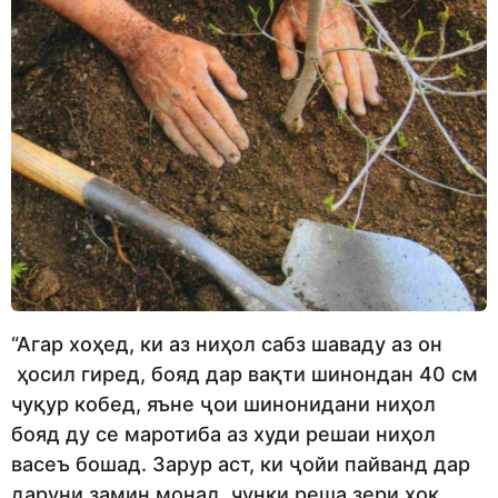
“Агар хоҳед, ки аз ниҳол сабз шаваду аз он
ҳосил гиред, бояд дар вақти шинондан 40 см
чуқур кобед, яъне ҷои шинонидани ниҳол
бояд ду се маротиба аз худи решаи ниҳол
васеъ бошад. Зарур аст, ки ҷойи пайванд дар
даруни замин монад, чунки реша зери хок