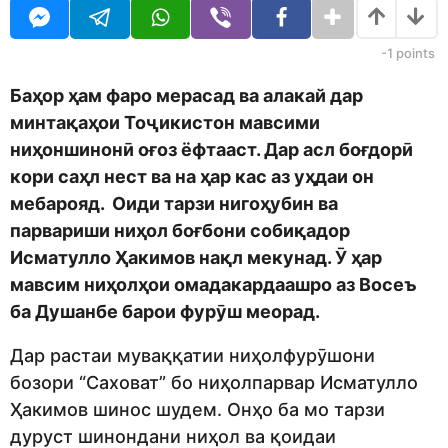
j
r
e
s
d
a
-1
points
i
g
t
o
Баҳор ҳам фаро мерасад ва алакай дар
o
минтақаҳои Тоҷикистон мавсими
r
ниҳоншинонӣ оғоз ёфтааст. Дар асл боғдорӣ
кори саҳл нест ва на ҳар кас аз уҳдаи он
мебарояд. Оиди тарзи нигоҳубин ва
парвариши ниҳол боғбони собиқадор
Исматулло Ҳакимов нақл мекунад. Ӯ ҳар
мавсим ниҳолҳои омадакардаашро аз Восеъ
ба Душанбе барои фурӯш меорад.
Дар растаи муваққатии ниҳолфурӯшони
бозори “Саховат” бо ниҳолпарвар Исматулло
Ҳакимов шинос шудем. Онҳо ба мо тарзи
дуруст шинондани ниҳол ва қоидаи