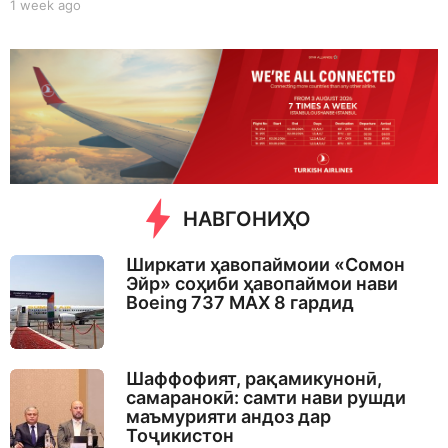
1 week ago
1
w
e
e
k
a
g
o
НАВГОНИҲО
Ширкати ҳавопаймоии «Сомон
Эйр» соҳиби ҳавопаймои нави
Boeing 737 MAX 8 гардид
Шаффофият, рақамикунонӣ,
самаранокӣ: самти нави рушди
маъмурияти андоз дар
Тоҷикистон