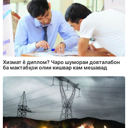
Хизмат ё диплом? Чаро шумораи довталабон
ба мактабҳои олии кишвар кам мешавад