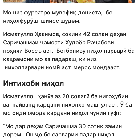
Мо низ фурсатро мувофиқ дониста, бо
ниҳолфурӯш шинос шудем.
Исматулло Ҳакимов, сокини 42 солаи деҳаи
Саричашмаи ҷамоати Худоёр Раҷабови
ноҳияи Восеъ аст. Боғбониву ниҳолпарварӣ ба
қаҳрамони мо аз падараш, ки низ
ниҳолпарвари номӣ аст, мерос мондааст.
Интихоби ниҳол
Исматулло, ҳанӯз аз 20 солагӣ ба нигоҳубин
ва пайванд кардани ниҳолҳо машғул аст. Ӯ ба
мо оиди омода кардани ниҳол чунин гуфт:
“Мо дар деҳаи Саричашма 30 сотиқ замин
дорем. Он ҷо бо сарварии падар ниҳол