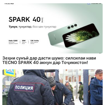
Зеҳни сунъӣ дар дасти шумо: силсилаи нави
TECNO SPARK 40 акнун дар Тоҷикистон!