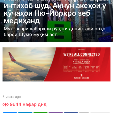
интихоб шуд. Акнун аксҳои ӯ
r
кӯчаҳои Ню–Йоркро зеб
s
медиҳанд
a
g
Мухтасари хабарҳои рӯз, ки донистани онҳо
o
барои Шумо муҳим аст.
5
y
e
a
r
s
a
g
o
b
5 years ago
5
y
y
9644
нафар дид
t
e
a
a