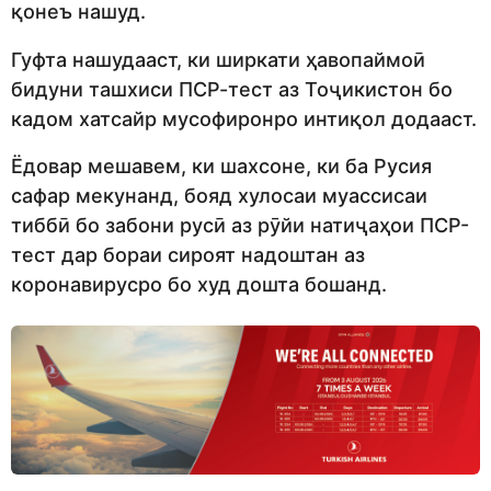
қонеъ нашуд.
Гуфта нашудааст, ки ширкати ҳавопаймоӣ
бидуни ташхиси ПСР-тест аз Тоҷикистон бо
кадом хатсайр мусофиронро интиқол додааст.
Ёдовар мешавем, ки шахсоне, ки ба Русия
сафар мекунанд, бояд хулосаи муассисаи
тиббӣ бо забони русӣ аз рӯйи натиҷаҳои ПСР-
тест дар бораи сироят надоштан аз
коронавирусро бо худ дошта бошанд.