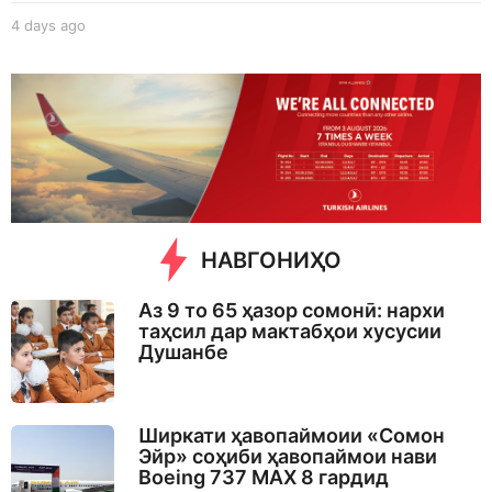
4 days ago
4
d
a
y
s
a
g
o
НАВГОНИҲО
Аз 9 то 65 ҳазор сомонӣ: нархи
таҳсил дар мактабҳои хусусии
Душанбе
Ширкати ҳавопаймоии «Сомон
Эйр» соҳиби ҳавопаймои нави
Boeing 737 MAX 8 гардид