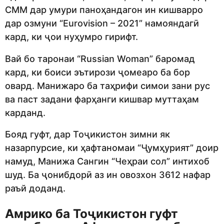
СММ дар умури паноҳандагон ин кишварро
дар озмуни “Eurovision – 2021” намояндагӣ
кард, ки ҷои нуҳумро гирифт.
Вай бо таронаи “Russian Woman” баромад
кард, ки боиси эътирози ҷомеаро ба бор
овард. Манижаро ба таҳрифи симои зани рус
ва паст задани фарҳанги кишвар муттаҳам
карданд.
Бояд гуфт, дар Тоҷикистон зимни як
назарпурсие, ки ҳафтаномаи “Ҷумҳурият” доир
намуд, Манижа Сангин “Чеҳраи сол” интихоб
шуд. Ба ҷонибдорӣ аз ин овозхон 3612 нафар
раъй доданд.
Амрико ба Тоҷикистон гуфт