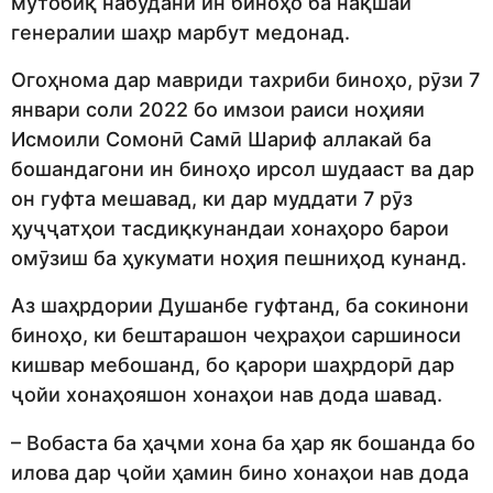
мутобиқ набудани ин биноҳо ба нақшаи
генералии шаҳр марбут медонад.
Огоҳнома дар мавриди тахриби биноҳо, рӯзи 7
январи соли 2022 бо имзои раиси ноҳияи
Исмоили Сомонӣ Самӣ Шариф аллакай ба
бошандагони ин биноҳо ирсол шудааст ва дар
он гуфта мешавад, ки дар муддати 7 рӯз
ҳуҷҷатҳои тасдиқкунандаи хонаҳоро барои
омӯзиш ба ҳукумати ноҳия пешниҳод кунанд.
Аз шаҳрдории Душанбе гуфтанд, ба сокинони
биноҳо, ки бештарашон чеҳраҳои саршиноси
кишвар мебошанд, бо қарори шаҳрдорӣ дар
ҷойи хонаҳояшон хонаҳои нав дода шавад.
– Вобаста ба ҳаҷми хона ба ҳар як бошанда бо
илова дар ҷойи ҳамин бино хонаҳои нав дода