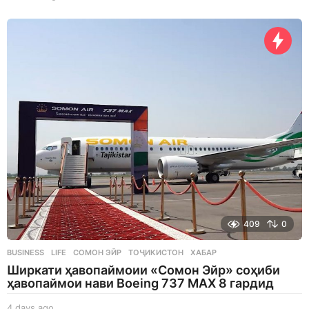
7
h
o
u
r
s
a
g
o
409
0
BUSINESS
,
LIFE
СОМОН ЭЙР
,
ТОҶИКИСТОН
,
ХАБАР
Ширкати ҳавопаймоии «Сомон Эйр» соҳиби
ҳавопаймои нави Boeing 737 MAX 8 гардид
4 days ago
4