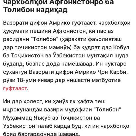
чархболҳои Афғонистонро ба
Толибон надиҳад
Вазорати дифои Амрико гуфтааст, чархболҳои
ҳукумати пешини Афғонистон, ки пас аз
расидани “Толибон” (ҳаракати фаъолияташ
дар тоҷикистон мамнӯъ) ба қудрат дар Кобул
ба Тоҷикистон ва Ӯзбекистон мунтақил шуда
буданд, бозпас дода намешавад. Ин нуктаро
сухангӯи Вазорати дифои Амрико Ҷон Карбӣ,
рӯзи 18-уми январ дар нишасти матбуотие
гуфтааст
.
Ин дар ҳолест, ки ҳанӯз як ҳафта пеш
иҷрокунандаи вазири мудофиаи “Толибон”
Муҳаммад Яъқуб аз Тоҷикистон ва
Ӯзбекистон талаб карда буд, ки ин чархболҳо
бояд баргардонида шаванд.