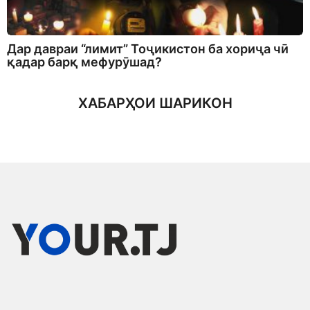
Дар давраи “лимит” Тоҷикистон ба хориҷа чӣ
қадар барқ мефурӯшад?
ХАБАРҲОИ ШАРИКОН