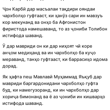
Ҷон Карбӣ дар масъалаи тақдири ояндаи
чархболҳо гуфтааст, ки ҳанӯз сари ин мавзуъ
кор мекунанд ва онҳо ба Афғонистон
фиристода намешаванд, то аз ҷониби Толибон
истифода шаванд.
Ӯ дар мавриди он ки дар ниҳоят чӣ коре
анҷом медиҳанд ва ин чархболҳо ба куҷо
мераванд, танҳо гуфтааст, ки баррасиҳо идома
дорад.
Як ҳафта пеш Мавлавӣ Муҳаммад Яъқуб дар
мавриди баргардонидани чархболҳо гуфта
буд, ки намегузоранд, ки ин чархболҳо дар
хориҷа бимонанд ва ё аз ҷониби ин кишварҳо
истифода шаванд.