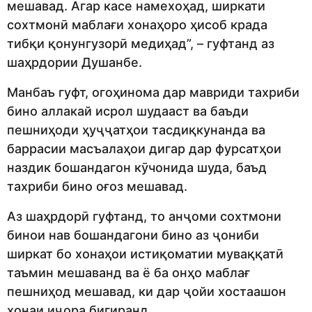
мешавад. Агар касе намехоҳад, ширкати
сохтмонӣ маблағи хонаҳоро ҳисоб крада
тибқи қонунгузорӣ медиҳад”, – гуфтанд аз
шаҳрдории Душанбе.
Манбаъ гуфт, огоҳинома дар мавриди тахриби
бино аллакай исрол шудааст ва баъди
пешниҳоди ҳуҷҷатҳои тасдиқкунанда ва
баррасии масъалаҳои дигар дар фурсатҳои
наздик бошандагон кӯчонида шуда, баъд
тахриби бино оғоз мешавад.
Аз шаҳрдорӣ гуфтанд, то анҷоми сохтмони
бинои нав бошандагони бино аз ҷониби
ширкат бо хонаҳои истиқоматии муваққатӣ
таъмин мешаванд ва ё ба онҳо маблағ
пешниҳод мешавад, ки дар ҷойи хостаашон
хонаи иҷора бигиранд.