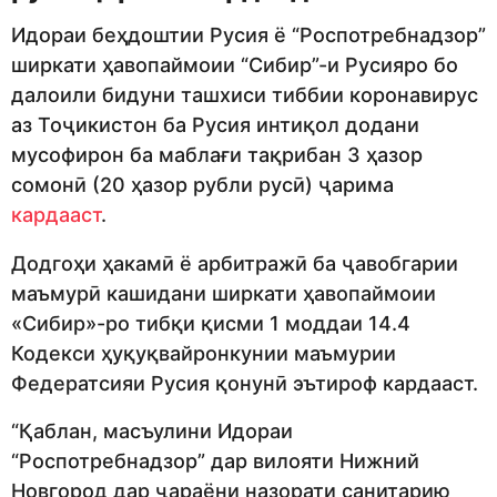
Идораи беҳдоштии Русия ё “Роспотребнадзор”
ширкати ҳавопаймоии “Сибир”-и Русияро бо
далоили бидуни ташхиси тиббии коронавирус
аз Тоҷикистон ба Русия интиқол додани
мусофирон ба маблағи тақрибан 3 ҳазор
сомонӣ (20 ҳазор рубли русӣ) ҷарима
кардааст
.
Додгоҳи ҳакамӣ ё арбитражӣ ба ҷавобгарии
маъмурӣ кашидани ширкати ҳавопаймоии
«Сибир»-ро тибқи қисми 1 моддаи 14.4
Кодекси ҳуқуқвайронкунии маъмурии
Федератсияи Русия қонунӣ эътироф кардааст.
“Қаблан, масъулини Идораи
“Роспотребнадзор” дар вилояти Нижний
Новгород дар ҷараёни назорати санитарию