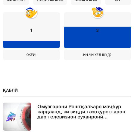
1
3
ОКЕЙ!
ИН ЧӢ ХЕЛ ШУД?
ҚАБЛӢ
Омӯзгорони Роштқалъаро маҷбур
кардаанд, ки зидди тазоҳуротгарон
дар телевизион суханронӣ...