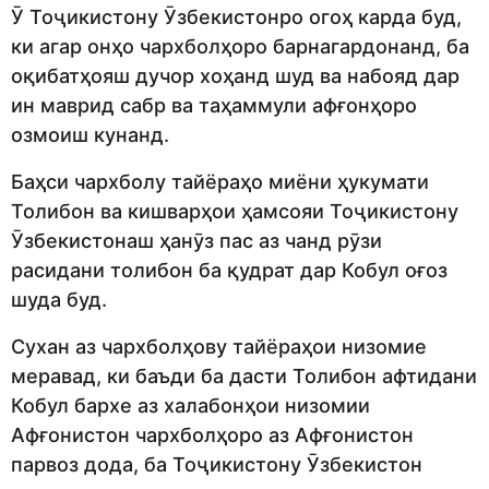
Ӯ Тоҷикистону Ӯзбекистонро огоҳ карда буд,
ки агар онҳо чархболҳоро барнагардонанд, ба
оқибатҳояш дучор хоҳанд шуд ва набояд дар
ин маврид сабр ва таҳаммули афғонҳоро
озмоиш кунанд.
Баҳси чархболу тайёраҳо миёни ҳукумати
Толибон ва кишварҳои ҳамсояи Тоҷикистону
Ӯзбекистонаш ҳанӯз пас аз чанд рӯзи
расидани толибон ба қудрат дар Кобул оғоз
шуда буд.
Сухан аз чархболҳову тайёраҳои низомие
меравад, ки баъди ба дасти Толибон афтидани
Кобул бархе аз халабонҳои низомии
Афғонистон чархболҳоро аз Афғонистон
парвоз дода, ба Тоҷикистону Ӯзбекистон