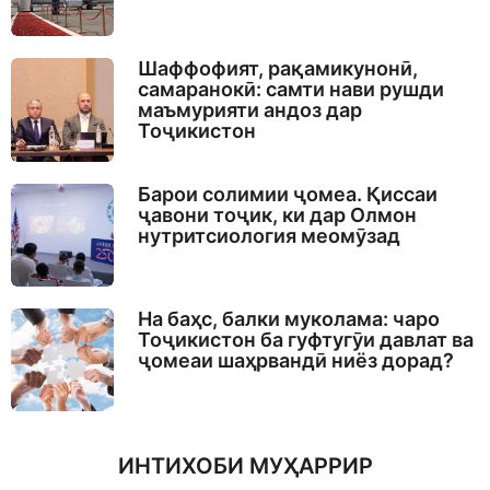
Шаффофият, рақамикунонӣ,
самаранокӣ: самти нави рушди
маъмурияти андоз дар
Тоҷикистон
Барои солимии ҷомеа. Қиссаи
ҷавони тоҷик, ки дар Олмон
нутритсиология меомӯзад
На баҳс, балки муколама: чаро
Тоҷикистон ба гуфтугӯи давлат ва
ҷомеаи шаҳрвандӣ ниёз дорад?
ИНТИХОБИ МУҲАРРИР