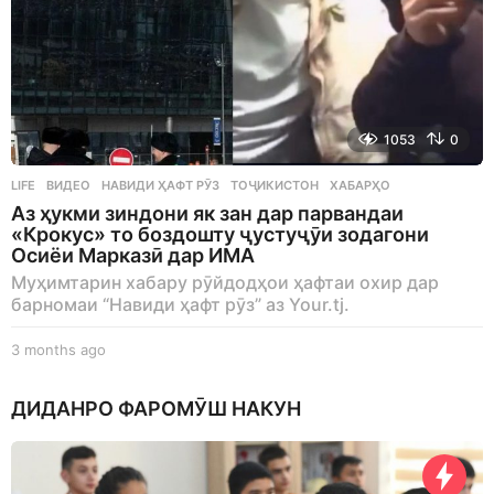
1053
0
LIFE
ВИДЕО
,
НАВИДИ ҲАФТ РӮЗ
,
ТОҶИКИСТОН
,
ХАБАРҲО
Аз ҳукми зиндони як зан дар парвандаи
«Крокус» то боздошту ҷустуҷӯи зодагони
Осиёи Марказӣ дар ИМА
Муҳимтарин хабару рӯйдодҳои ҳафтаи охир дар
барномаи “Навиди ҳафт рӯз” аз Your.tj.
3 months ago
3
m
o
ДИДАНРО ФАРОМӮШ НАКУН
n
t
h
s