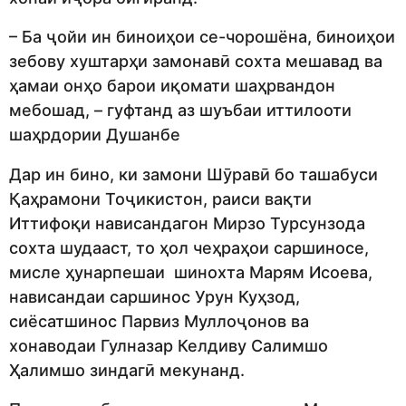
– Ба ҷойи ин биноиҳои се-чорошёна, биноиҳои
зебову хуштарҳи замонавӣ сохта мешавад ва
ҳамаи онҳо барои иқомати шаҳрвандон
мебошад, – гуфтанд аз шуъбаи иттилооти
шаҳрдории Душанбе
Дар ин бино, ки замони Шӯравӣ бо ташабуси
Қаҳрамони Тоҷикистон, раиси вақти
Иттифоқи нависандагон Мирзо Турсунзода
сохта шудааст, то ҳол чеҳраҳои саршиносе,
мисле ҳунарпешаи шинохта Марям Исоева,
нависандаи саршинос Урун Куҳзод,
сиёсатшинос Парвиз Муллоҷонов ва
хонаводаи Гулназар Келдиву Салимшо
Ҳалимшо зиндагӣ мекунанд.