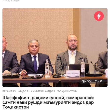
d
a
y
s
a
g
o
553
0
BUSINESS
АНДОЗ
,
КУМИТАИ АНДОЗ
,
ТОҶИКИСТОН
Шаффофият, рақамикунонӣ, самаранокӣ:
самти нави рушди маъмурияти андоз дар
Тоҷикистон