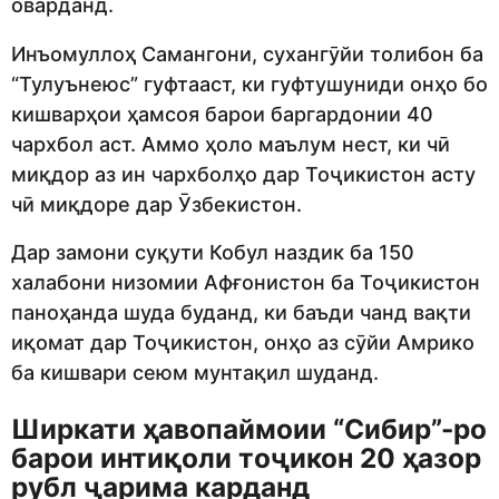
оварданд.
Инъомуллоҳ Самангони, сухангӯйи толибон ба
“Тулуънеюс” гуфтааст, ки гуфтушуниди онҳо бо
кишварҳои ҳамсоя барои баргардонии 40
чархбол аст. Аммо ҳоло маълум нест, ки чӣ
миқдор аз ин чархболҳо дар Тоҷикистон асту
чӣ миқдоре дар Ӯзбекистон.
Дар замони суқути Кобул наздик ба 150
халабони низомии Афғонистон ба Тоҷикистон
паноҳанда шуда буданд, ки баъди чанд вақти
иқомат дар Тоҷикистон, онҳо аз сӯйи Амрико
ба кишвари сеюм мунтақил шуданд.
Ширкати ҳавопаймоии “Сибир”-ро
барои интиқоли тоҷикон 20 ҳазор
рубл ҷарима карданд