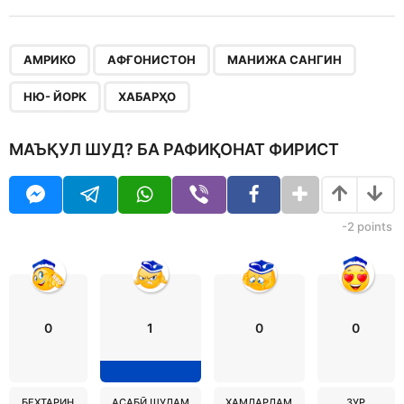
,
,
,
,
АМРИКО
АФҒОНИСТОН
МАНИЖА САНГИН
НЮ- ЙОРК
ХАБАРҲО
МАЪҚУЛ ШУД? БА РАФИҚОНАТ ФИРИСТ
-2
points
0
1
0
0
БЕҲТАРИН
АСАБӢ ШУДАМ
ҲАМДАРДАМ
ЗУР