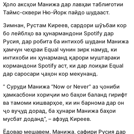
Ҳоло аксҳои Манижа дар лавҳаи таблиғотии
Таймс-сквери Ню-Йорк пайдо шудааст.
Зимнан, Рустам Киреев, сардори шӯъбаи кор
бо лейблҳо ва ҳунармандони Spotify дар
Русия, дар робита ба интихоб шудани Манижа
ҳамчун чеҳраи Equal чунин зирк намуд, ки
интихоби ин ҳунарманд қарори муштараки
кормандони Spotify аст, ки дар лоиҳаи Equal
дар саросари ҷаҳон кор мекунанд.
” Суруди Манижа “Now or Never” аз ҷониби
ҳамкасбони хориҷии мо баҳои баланд гирифт
ва тамоми кишварҳое, ки ин барнома дар он
ҷо вуҷуд дорад, ба ҳунари Манижа баҳои
мусбат доданд”, – афзуд Киреев.
Ёдовар мешавем, Манижа, сафири Русия дар