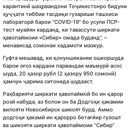
карантинӣ шаҳрвандони Тоҷикистонро бидуни
ҳуҷҷати тиббии тасдиқи гузариши ташхиси
лабораторӣ барои “COVID-19” бо усули ПСР-
тест муайян карданд, ки тавассути ширкати
ҳавопаймоии «Сибир» омада буданд”, –
менависад сомонаи хадамоти мазкур.
Гуфта мешавад, ки қонуншикании ошкоршуда
барои оғоз кардани парвандаи маъмурӣ асос
шуда, 20 ҳазор рубл (2 ҳазору 950 сомонӣ)
ҳамчун ҷарима ситонида шудааст.
Раҳбарияти ширкати ҳавопаймоӣ бо ин қарор
розӣ набуда, аз болои он ба Додгоҳи ҳакамии
вилояти Новосибирск шикоят бурд. Аммо
додгоҳи ҳакамӣ ин қарорро бетағйир гузошт
ва шикояти ширкати ҳавопаймоии “Сибир”