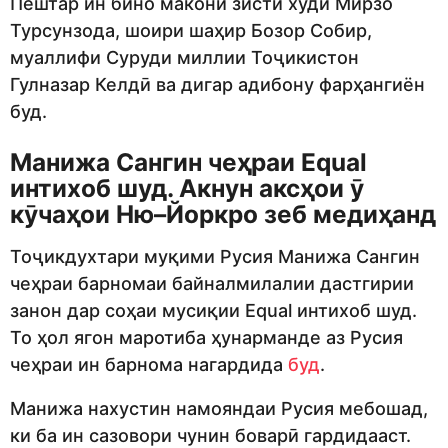
Пештар ин бино макони зисти худи Мирзо
Турсунзода, шоири шаҳир Бозор Собир,
муаллифи Суруди миллии Тоҷикистон
Гулназар Келдӣ ва дигар адибону фарҳангиён
буд.
Манижа Сангин чеҳраи Equal
интихоб шуд. Акнун аксҳои ӯ
кӯчаҳои Ню–Йоркро зеб медиҳанд
Тоҷикдухтари муқими Русия Манижа Сангин
чеҳраи барномаи байналмилалии дастгирии
занон дар соҳаи мусиқии Equal интихоб шуд.
То ҳол ягон маротиба ҳунарманде аз Русия
чеҳраи ин барнома нагардида
буд
.
Манижа нахустин намояндаи Русия мебошад,
ки ба ин сазовори чунин боварӣ гардидааст.