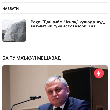
НАВБАТӢ
Роҳи “Душанбе-Чаноқ” кушода шуд,
вазъият чӣ гуна аст? Гузориш аз...
БА ТУ МАЪҚУЛ МЕШАВАД