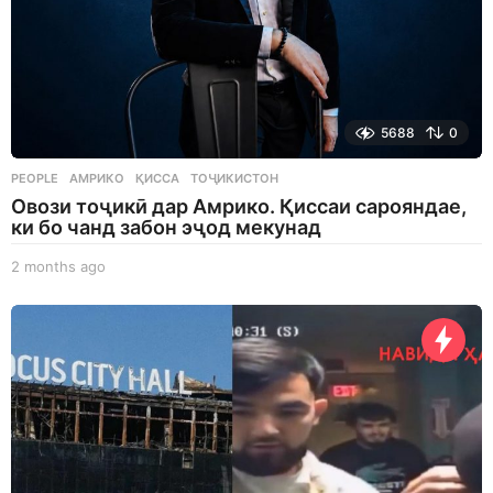
5688
0
PEOPLE
АМРИКО
,
ҚИССА
,
ТОҶИКИСТОН
Овози тоҷикӣ дар Амрико. Қиссаи сарояндае,
ки бо чанд забон эҷод мекунад
2 months ago
2
m
o
n
t
h
s
a
g
o