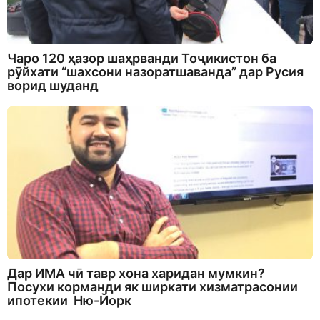
Чаро 120 ҳазор шаҳрванди Тоҷикистон ба
рӯйхати “шахсони назоратшаванда” дар Русия
ворид шуданд
Дар ИМА чӣ тавр хона харидан мумкин?
Посухи корманди як ширкати хизматрасонии
ипотекии Ню-Йорк