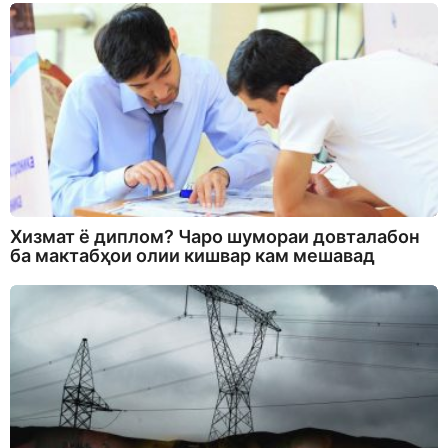
Хизмат ё диплом? Чаро шумораи довталабон
ба мактабҳои олии кишвар кам мешавад