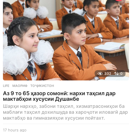
a
g
o
332
0
LIFE
МАОРИФ
,
ТОҶИКИСТОН
Аз 9 то 65 ҳазор сомонӣ: нархи таҳсил дар
мактабҳои хусусии Душанбе
Шарҳи нархҳо, забони таҳсил, хизматрасониҳои ба
маблағи таҳсил дохилшуда ва хароҷоти иловагӣ дар
мактабҳо ва гимназияҳои хусусии пойтахт.
17 hours ago
1