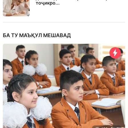
тоҷикро...
БА ТУ МАЪҚУЛ МЕШАВАД