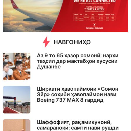
s
a
g
o
НАВГОНИҲО
Аз 9 то 65 ҳазор сомонӣ: нархи
таҳсил дар мактабҳои хусусии
Душанбе
Ширкати ҳавопаймоии «Сомон
Эйр» соҳиби ҳавопаймои нави
Boeing 737 MAX 8 гардид
Шаффофият, рақамикунонӣ,
самаранокӣ: самти нави рушди