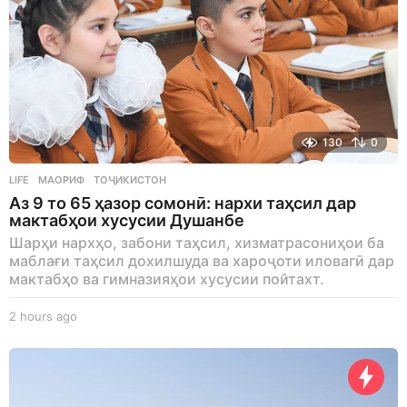
130
0
LIFE
МАОРИФ
,
ТОҶИКИСТОН
Аз 9 то 65 ҳазор сомонӣ: нархи таҳсил дар
мактабҳои хусусии Душанбе
Шарҳи нархҳо, забони таҳсил, хизматрасониҳои ба
маблағи таҳсил дохилшуда ва хароҷоти иловагӣ дар
мактабҳо ва гимназияҳои хусусии пойтахт.
2 hours ago
2
h
o
u
r
s