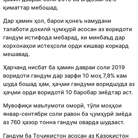
қиматтар мебошад.
Дар ҳамин ҳол, барои қонеъ намудани
талаботи дохилӣ ҷумҳурӣ асосан аз воридоти
гандум истифода мебарад, ки минбаъд дар
корхонаҳои истеҳсоли орди кишвар коркард
мешавад.
Ҳарчанд нисбат ба ҳамин давраи соли 2019
воридоти гандум дар зарфи 10 моҳ 7,8% кам
шуда бошад ҳам, ҳаҷми гандуми воридшуда аз
ҳаҷми орди воридотӣ 10 баробар зиёдтар аст.
Мувофиқи маълумоти оморӣ, тӯли моҳҳои
январ-сентябри соли равон ба ҷумҳурӣ зиёда
аз 760 ҳазор тонна гандум оварда шудааст.
Гандум ба Тоҷикистон асосан аз Қазоқистон