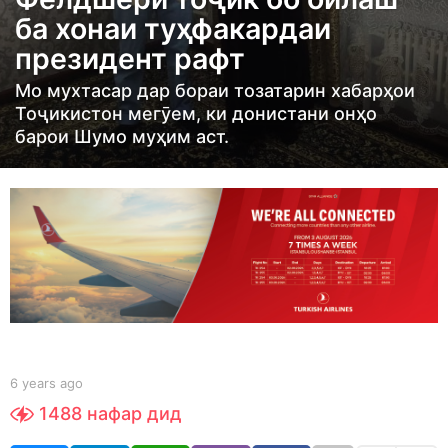
r
ба хонаи туҳфакардаи
s
президент рафт
a
g
Мо мухтасар дар бораи тозатарин хабарҳои
o
Тоҷикистон мегӯем, ки донистани онҳо
6
барои Шумо муҳим аст.
y
e
a
r
s
a
g
o
b
6 years ago
6
y
y
1488
нафар дид
Y
e
O
a