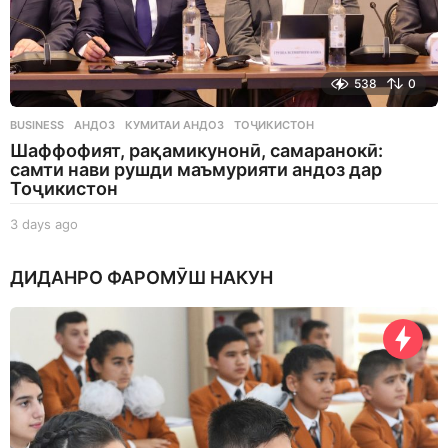
538
0
BUSINESS
АНДОЗ
,
КУМИТАИ АНДОЗ
,
ТОҶИКИСТОН
Шаффофият, рақамикунонӣ, самаранокӣ:
самти нави рушди маъмурияти андоз дар
Тоҷикистон
3 days ago
3
d
a
ДИДАНРО ФАРОМӮШ НАКУН
y
s
a
g
o