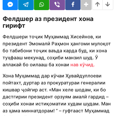
U
r
R
s
a
Фелдшер аз президент хона
g
o
гирифт
Фелдшери тоҷик Муҳаммад Хисейнов, ки
президент Эмомалӣ Раҳмон ҳангоми мулоқот
бо табибони тоҷик ваъда карда буд, ки хона
туҳфааш мекунад, соҳиби манзил шуд. Ӯ
аллакай бо оилааш ба хонаи
нав кӯчид.
Хона Муҳаммад дар кӯчаи Ҳувайдуллоеви
пойтахт, дуртар аз прокуратураи генералии
кишвар ҷойгир аст. «Ман хеле шодам, ки бо
дастгирии президент орзуям амалӣ гардид –
соҳиби хонаи истиқоматии худам шудам. Ман
аз ҳама миннатдорам! ” – гуфтааст Муҳаммад