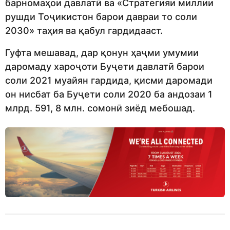
барномаҳои давлатӣ ва «Стратегияи миллии
рушди Тоҷикистон барои давраи то соли
2030» таҳия ва қабул гардидааст.
Гуфта мешавад, дар қонун ҳаҷми умумии
даромаду хароҷоти Буҷети давлатӣ барои
соли 2021 муайян гардида, қисми даромади
он нисбат ба Буҷети соли 2020 ба андозаи 1
млрд. 591, 8 млн. сомонӣ зиёд мебошад.