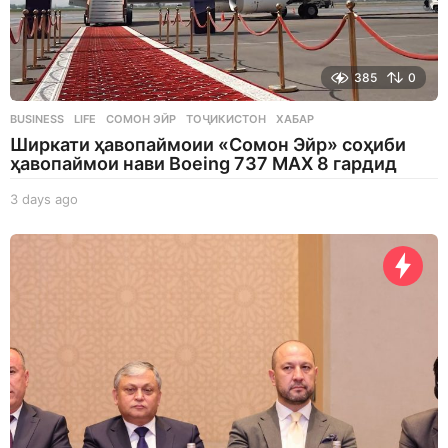
385
0
BUSINESS
,
LIFE
СОМОН ЭЙР
,
ТОҶИКИСТОН
,
ХАБАР
Ширкати ҳавопаймоии «Сомон Эйр» соҳиби
ҳавопаймои нави Boeing 737 MAX 8 гардид
3 days ago
3
d
a
y
s
a
g
o