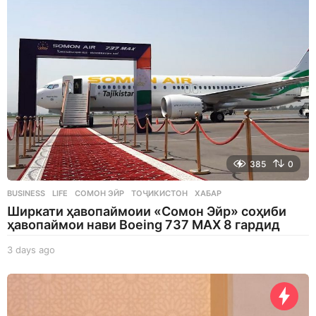
a
g
o
385
0
BUSINESS
,
LIFE
СОМОН ЭЙР
,
ТОҶИКИСТОН
,
ХАБАР
Ширкати ҳавопаймоии «Сомон Эйр» соҳиби
ҳавопаймои нави Boeing 737 MAX 8 гардид
3 days ago
3
d
a
y
s