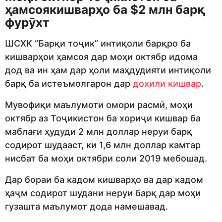
ҳамсоякишварҳо ба $2 млн барқ
фурӯхт
ШСХК “Барқи тоҷик” интиқоли барқро ба
кишварҳои ҳамсоя дар моҳи октябр идома
дод ва ин ҳам дар ҳоли маҳдудияти интиқоли
барқ ба истеъмолгарон дар
дохили кишвар
.
Мувофиқи маълумоти омори расмӣ, моҳи
октябр аз Тоҷикистон ба хориҷи кишвар ба
маблағи ҳудуди 2 млн доллар неруи барқ
содирот шудааст, ки 1,6 млн доллар камтар
нисбат ба моҳи октябри соли 2019 мебошад.
Дар бораи ба кадом кишварҳо ва дар кадом
ҳаҷм содирот шудани неруи барқ дар моҳи
гузашта маълумот дода намешавад.