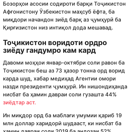
Бозорҳои асосии содироти барқи Тоҷикистон
Афғонистону Ӯзбекистон маҳсуб ёфта, ба
миқдори начандон зиёд барқ аз ҷумҳурӣ ба
Қирғизистон низ интиқол дода мешавад.
Тоҷикистон воридоти ордро
зиёду гандумро кам кард
Давоми моҳҳои январ-октябри соли равон ба
Тоҷикистон беш аз 73 ҳазор тонна орд ворид
карда шуд, хабар медиҳад Агентии омори
назди президенти ҷумҳурӣ. Ин нишондиҳанда
нисбат ба ҳамин давраи соли гузашта 44%
зиёдтар аст.
Ин миқдор орд ба маблағи умумии қариб 19
млн доллар харидорӣ шудааст, ки нисбат ба
ҳамин давраи соли 2019 ба андозаи 52%