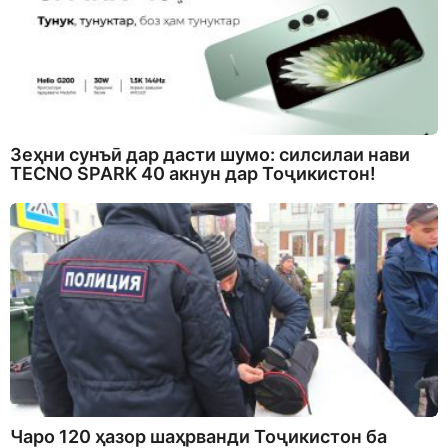
Зеҳни сунъӣ дар дасти шумо: силсилаи нави
TECNO SPARK 40 акнун дар Тоҷикистон!
Чаро 120 ҳазор шаҳрванди Тоҷикистон ба