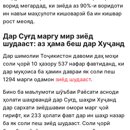
ворид мегардад, ки зиёда аз 90%-и воридоти
ин навъи маҳсулоти кишоварзӣ ба ин кишвар
рост меояд.
Дар Суғд маргу мир зиёд
шудааст: аз ҳама беш дар Хуҷанд
Дар шимолии Тоҷикистон давоми даҳ моҳи
соли ҷорӣ 10 ҳазору 537 нафар фавтиданд, ки
дар муқоиса ба ҳамин давраи як соли пеш
1294 марги одамон
зиёд шудааст
.
Бино ба маълумоти шӯъбаи Раёсати асноди
ҳолати шаҳрвандӣ дар Суғд, шаҳри Хуҷанд
дар сархати зиёдшавии омори марг ҷой
гирифт, ки 233 ҳолати фавт дар ин шаҳр назар
ба як соли пеш зиёд шудааст. Соли ҷорӣ