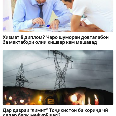
Хизмат ё диплом? Чаро шумораи довталабон
ба мактабҳои олии кишвар кам мешавад
Дар давраи “лимит” Тоҷикистон ба хориҷа чӣ
қадар барқ мефурӯшад?