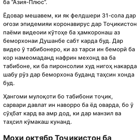
ба “Азия-Плюс”.
Ёдовар мешавем, ки як фелдшери 31-сола дар
оғози эпидемияи коронавирус дар Тоҷикистон
паёми видеоии кӯтоҳе ба ҳамкоронаш аз
беморхонаи Душанбе сабт карда буд. Дар
видео ӯ табибонеро, ки аз тарси ин беморӣ ба
кор намеомаданд нафрин мехонд ва ба
табибоне, ки ба пиронсолии худ нигоҳ накарда
шабу рӯз дар беморхона буданд таҳсин хонда
буд.
Ҳангоми мулоқоти бо табибони тоҷик,
сарвари давлат ин наворро ба ёд оварда, бо ӯ
сӯҳбат кард ва амр дод, ки дар манзил ва
таҳсил кӯмакаш кунанд.
Моҳи октябр Тоҷикистон ба