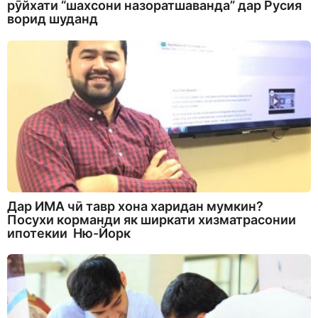
рӯйхати “шахсони назоратшаванда” дар Русия
ворид шуданд
Дар ИМА чӣ тавр хона харидан мумкин?
Посухи корманди як ширкати хизматрасонии
ипотекии Ню-Йорк