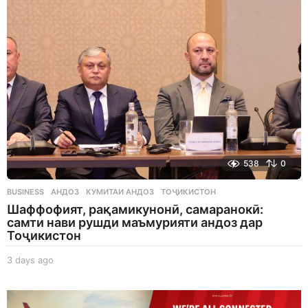
a
g
o
538
0
BUSINESS
АНДОЗ
,
КУМИТАИ АНДОЗ
,
ТОҶИКИСТОН
Шаффофият, рақамикунонӣ, самаранокӣ:
самти нави рушди маъмурияти андоз дар
Тоҷикистон
3 days ago
3
d
a
y