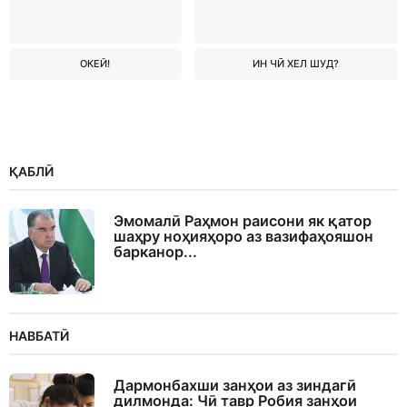
ОКЕЙ!
ИН ЧӢ ХЕЛ ШУД?
ҚАБЛӢ
Эмомалӣ Раҳмон раисони як қатор
шаҳру ноҳияҳоро аз вазифаҳояшон
барканор...
НАВБАТӢ
Дармонбахши занҳои аз зиндагӣ
дилмонда: Чӣ тавр Робия занҳои