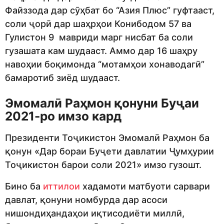
Файззода дар сӯҳбат бо “Азия Плюс” гуфтааст,
соли ҷорӣ дар шаҳрҳои Конибодом 57 ва
Гулистон 9 мавриди марг нисбат ба соли
гузашата кам шудааст. Аммо дар 16 шаҳру
навоҳии боқимонда “мотамҳои хонаводагӣ”
бамаротиб зиёд шудааст.
Эмомалӣ Раҳмон қонуни Буҷаи
2021-ро имзо кард
Президенти Тоҷикистон Эмомалӣ Раҳмон ба
қонун «Дар бораи Буҷети давлатии Ҷумҳурии
Тоҷикистон барои соли 2021» имзо гузошт.
Бино ба
иттилои
хадамоти матбуоти сарвари
давлат, қонуни номбурда дар асоси
нишондиҳандаҳои иқтисодиёти миллӣ,