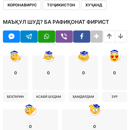
,
,
КОРОНАВИРУС
ТОҶИКИСТОН
ХУҶАНД
МАЪҚУЛ ШУД? БА РАФИҚОНАТ ФИРИСТ
0
0
0
0
БЕҲТАРИН
АСАБӢ ШУДАМ
ҲАМДАРДАМ
ЗУР
0
0