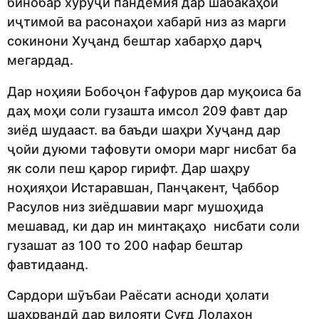
бинобар хӯрӯҷи пандемия дар шабакаҳои
иҷтимоӣ ва расонаҳои хабарӣ низ аз марги
сокинони Хуҷанд бештар хабарҳо дарҷ
мегардад.
Дар ноҳияи Бобоҷон Ғафуров дар муқоиса ба
даҳ моҳи соли гузашта имсол 209 фавт дар
зиёд шудааст. ва баъди шаҳри Хуҷанд дар
ҷойи дуюми тафовути омори марг нисбат ба
як соли пеш қарор гирифт. Дар шаҳру
ноҳияҳои Истаравшан, Панҷакент, Ҷаббор
Расулов низ зиёдшавии марг мушоҳида
мешавад, ки дар ин минтақаҳо нисбати соли
гузашат аз 100 то 200 нафар бештар
фавтидаанд.
Сардори шӯъбаи Раёсати асноди ҳолати
шаҳрвандӣ дар вилояти Суғд Лолахон