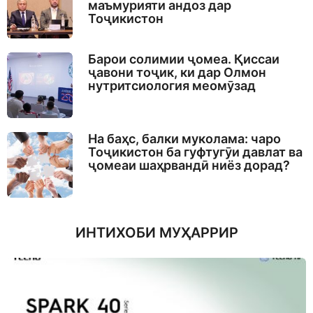
маъмурияти андоз дар
Тоҷикистон
Барои солимии ҷомеа. Қиссаи
ҷавони тоҷик, ки дар Олмон
нутритсиология меомӯзад
На баҳс, балки муколама: чаро
Тоҷикистон ба гуфтугӯи давлат ва
ҷомеаи шаҳрвандӣ ниёз дорад?
ИНТИХОБИ МУҲАРРИР