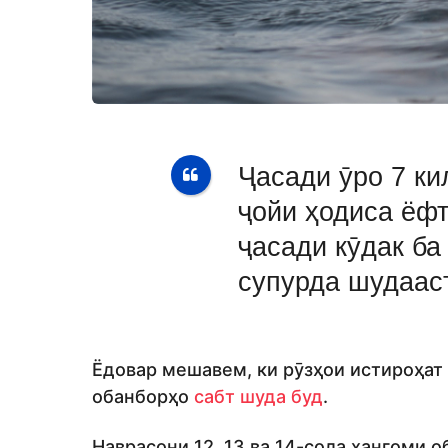
Ҷасади ӯро 7 ки
ҷойи ҳодиса ёф
ҷасади кӯдак ба
супурда шудааст
Ёдовар мешавем, ки рӯзҳои истироҳат
обанборҳо
сабт шуда буд
.
Наврасони 12, 13 ва 14-сола ҳангоми 