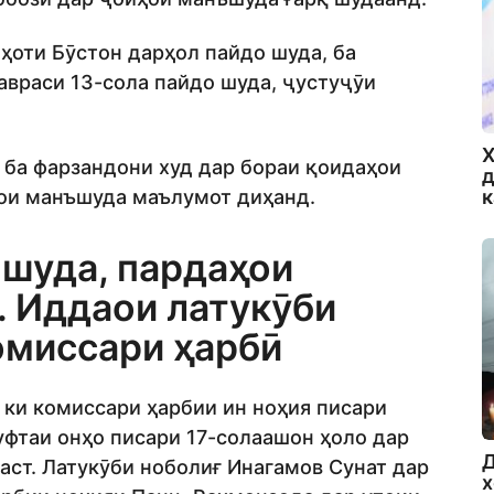
ҳоти Бӯстон дарҳол пайдо шуда, ба
авраси 13-сола пайдо шуда, ҷустуҷӯи
Х
 ба фарзандони худ дар бораи қоидаҳои
д
ҳои манъшуда маълумот диҳанд.
 шуда, пардаҳои
. Иддаои латукӯби
омиссари ҳарбӣ
 ки комиссари ҳарбии ин ноҳия писари
уфтаи онҳо писари 17-солаашон ҳоло дар
Д
аст. Латукӯби ноболиғ Инагамов Сунат дар
х