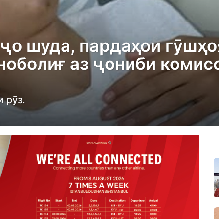
ҷо шуда, пардаҳои гӯшҳо
ноболиғ аз ҷониби комис
 рӯз.