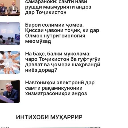
самаранокӣ: самти нави
рушди маъмурияти андоз
дар Тоҷикистон
Барои солимии ҷомеа.
Қиссаи ҷавони тоҷик, ки дар
Олмон нутритсиология
меомӯзад
На баҳс, балки муколама:
чаро Тоҷикистон ба гуфтугӯи
давлат ва ҷомеаи шаҳрвандӣ
ниёз дорад?
Навгониҳои электронӣ дар
самти рақамикунонии
хизматрасониҳои андоз
ИНТИХОБИ МУҲАРРИР