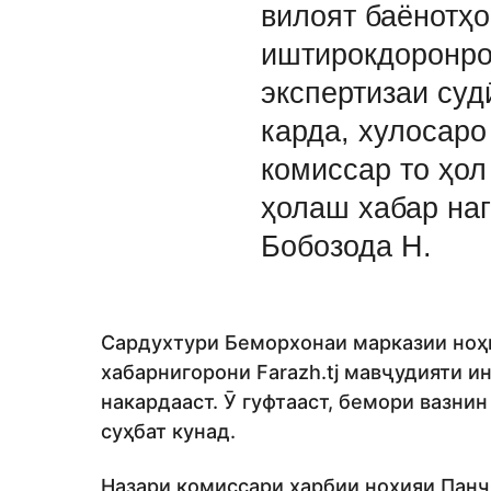
вилоят баёнотҳ
иштирокдоронро
экспертизаи суд
карда, хулосаро
комиссар то ҳол
ҳолаш хабар наг
Бобозода Н.
Сардухтури Беморхонаи марказии ноҳ
хабарнигорони Farazh.tj мавҷудияти и
накардааст. Ӯ гуфтааст, бемори вазни
суҳбат кунад.
Назари комиссари ҳарбии ноҳияи Панҷ