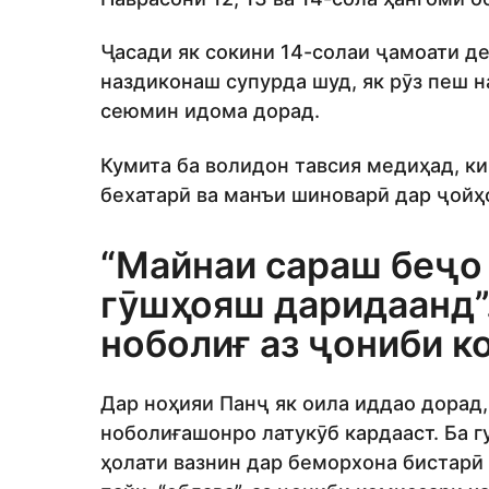
Ҷасади як сокини 14-солаи ҷамоати де
наздиконаш супурда шуд, як рӯз пеш н
сеюмин идома дорад.
Кумита ба волидон тавсия медиҳад, ки
бехатарӣ ва манъи шиноварӣ дар ҷой
“Майнаи сараш беҷо
гӯшҳояш даридаанд”
ноболиғ аз ҷониби к
Дар ноҳияи Панҷ як оила иддао дорад,
ноболиғашонро латукӯб кардааст. Ба г
ҳолати вазнин дар беморхона бистарӣ 