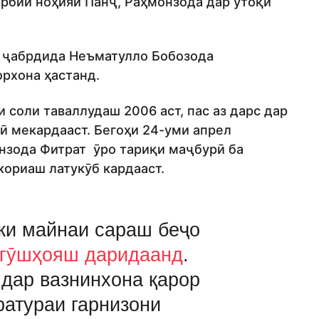
арбии ноҳияи Панҷ, Раҳмонзода дар утоқи
и ҷабрдида Неъматулло Бобозода
орхона ҳастанд.
и соли таваллудаш 2006 аст, пас аз дарс дар
 мекардааст. Бегоҳи 24-уми апрел
нзода Фитрат ӯро тариқи маҷбурӣ ба
кориаш латукӯб кардааст.
 ки майнаи сараш беҷо
 гӯшҳояш даридаанд
.
л дар вазнинхона қарор
ратураи гарнизони