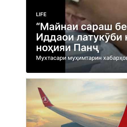
3
LIFE
y
“Майнаи сараш бе
e
Иддаои латукӯби 
a
r
ноҳияи Панҷ
s
Мухтасари муҳимтарин хабарҳои
a
g
o
3
y
e
a
r
s