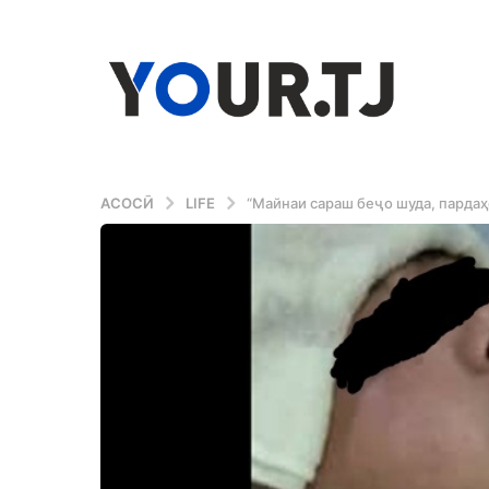
АСОСӢ
LIFE
“Майнаи сараш беҷо шуда, пардаҳ