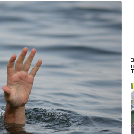
З
н
Т