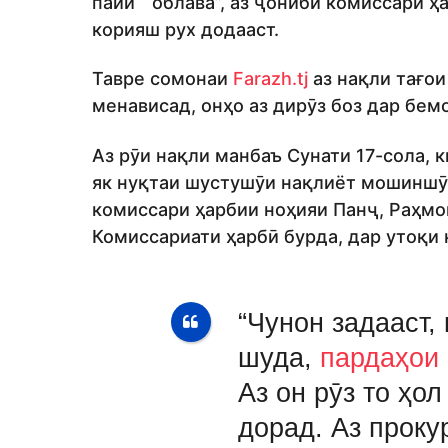
пайи “облава”, аз ҷониби комиссари ҳ
корияш рух додааст.
Тавре сомонаи
Farazh.tj
аз нақли тағо
менависад, онҳо аз дирӯз боз дар бем
Аз рӯи нақли манбаъ Сунати 17-сола, к
як нуқтаи шустушӯи нақлиёт мошиншӯӣ
комиссари ҳарбии ноҳияи Панҷ, Раҳмо
Комиссариати ҳарбӣ бурда, дар утоқи 
“Чунон задааст,
шуда,
пардаҳои
Аз он рӯз то ҳо
дорад. Аз проку