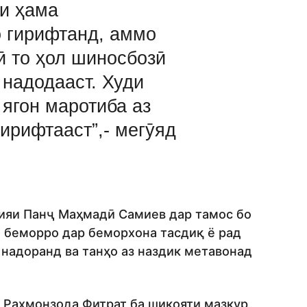
ои ҳама
 гирифтанд, аммо
ӣ то ҳол шиносбозӣ
 надодааст. Худи
 ягон маротиба аз
ирифтааст”,- мегӯяд
ияи Панҷ Маҳмадӣ Самиев дар тамос бо
н беморро дар беморхона тасдиқ ё рад
н надоранд ва танҳо аз наздик метавонад
 Раҳмонзода Фитрат ба шикояти мазкур