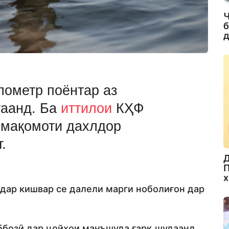
Ч
б
д
лометр поёнтар аз
таанд. Ба
иттилои
КҲФ
 мақомоти дахлдор
.
Д
П
х
 дар кишвар се далели марги ноболиғон дар
оббозӣ дар ҷойҳои манъшуда ғарқ шудаанд.