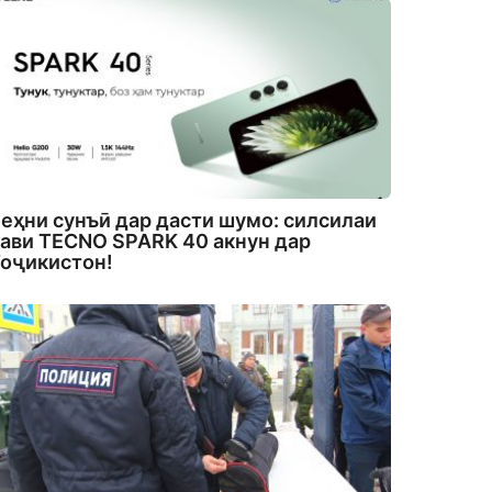
еҳни сунъӣ дар дасти шумо: силсилаи
ави TECNO SPARK 40 акнун дар
оҷикистон!