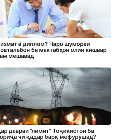
измат ё диплом? Чаро шумораи
овталабон ба мактабҳои олии кишвар
кам мешавад
ар давраи “лимит” Тоҷикистон ба
ориҷа чӣ қадар барқ мефурӯшад?