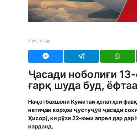
a
g
o
b
3 years ago
3
y
y
S
e
h
a
o
r
d
s
Ҷасади ноболиғи 13-
m
a
o
g
ғарқ шуда буд, ёфта
n
o
Наҷотбахшони Кумитаи ҳолатҳои фавқ
натиҷаи корҳои ҷустуҷӯӣ ҷасади соки
Ҳисор), ки рӯзи 22-юми апрел дар дар
карданд.