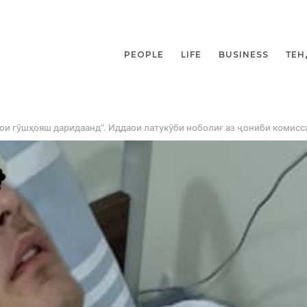
PEOPLE
LIFE
BUSINESS
ТЕН
ои гӯшҳояш даридаанд”. Иддаои латукӯби ноболиғ аз ҷониби комисс