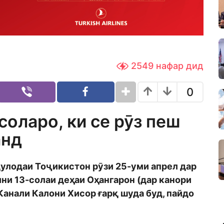
2549
нафар дид
0
соларо, ки се рӯз пеш
анд
улодаи Тоҷикистон рӯзи 25-уми апрел дар
ни 13-солаи деҳаи Оҳангарон (дар канори
 Канали Калони Хисор ғарқ шуда буд, пайдо