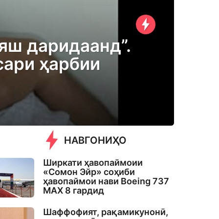
яш даридаанд”.
сари ҳарбии
НАВГОНИҲО
Ширкати ҳавопаймоии
«Сомон Эйр» соҳиби
ҳавопаймои нави Boeing 737
MAX 8 гардид
Шаффофият, рақамикунонӣ,