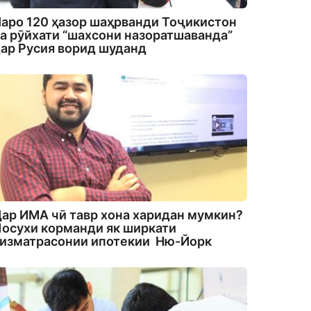
аро 120 ҳазор шаҳрванди Тоҷикистон
а рӯйхати “шахсони назоратшаванда”
ар Русия ворид шуданд
ар ИМА чӣ тавр хона харидан мумкин?
осухи корманди як ширкати
изматрасонии ипотекии Ню-Йорк