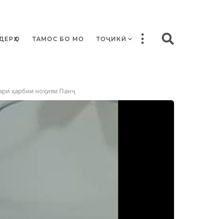
ДЕРҲО
ТАМОС БО МО
ТОҶИКӢ
ари ҳарбии ноҳияи Панҷ