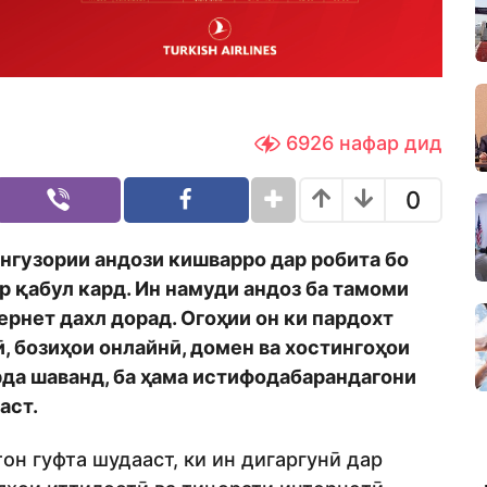
6926
нафар дид
0
гузории андози кишварро дар робита бо
ор қабул кард. Ин намуди андоз ба тамоми
рнет дахл дорад. Огоҳии он ки пардохт
, бозиҳои онлайнӣ, домен ва хостингоҳои
рда шаванд, ба ҳама истифодабарандагони
аст.
н гуфта шудааст, ки ин дигаргунӣ дар