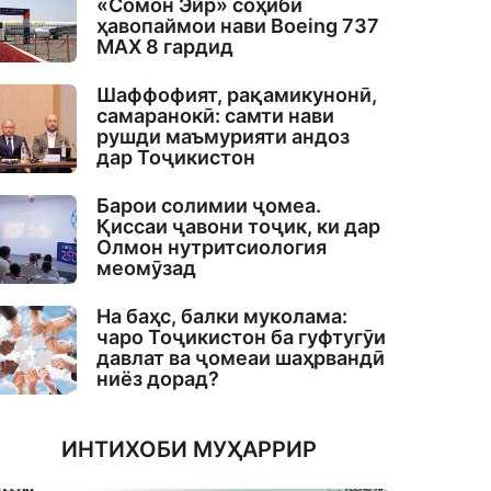
«Сомон Эйр» соҳиби
ҳавопаймои нави Boeing 737
MAX 8 гардид
Шаффофият, рақамикунонӣ,
самаранокӣ: самти нави
рушди маъмурияти андоз
дар Тоҷикистон
Барои солимии ҷомеа.
Қиссаи ҷавони тоҷик, ки дар
Олмон нутритсиология
меомӯзад
На баҳс, балки муколама:
чаро Тоҷикистон ба гуфтугӯи
давлат ва ҷомеаи шаҳрвандӣ
ниёз дорад?
ИНТИХОБИ МУҲАРРИР