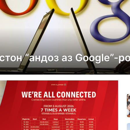
тон “андоз аз Google”-р