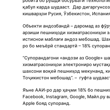
робита бо рушди босуръати технологи
қабул карда шудааст. Дар дигаргунсо
кишварҳои Русия, Ӯзбекистон, Испания
Объекти андозбандӣ – даромад аз фӯ
арзиши пешниҳоди хизматрасониҳои эл
истиснои маблағи андоз мебошад. Шах
ро бо меъёрӣ стандартӣ – 18% супоран
“Супорандагони «андози аз Google» ш
хизматрасониҳои электрониро мустақи
шахсони воқеӣ пешниҳод мекунанд, к
Тоҷикистон мебошад”. – гуфта шудаас
Яъне ААИ-ро дар ҳаҷми 18% бо пешниҳ
Facebook, Instagram, Google, Майл.ру в
Apple бояд супоранд.