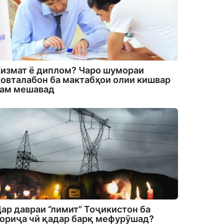
измат ё диплом? Чаро шумораи
овталабон ба мактабҳои олии кишвар
кам мешавад
ар давраи “лимит” Тоҷикистон ба
ориҷа чӣ қадар барқ мефурӯшад?