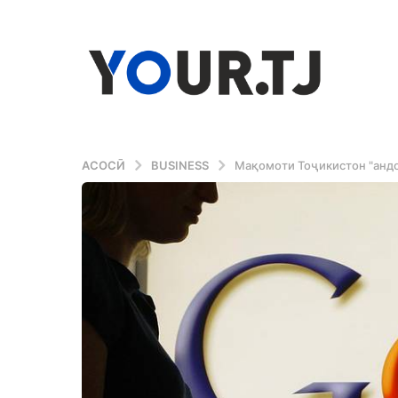
АСОСӢ
BUSINESS
Мақомоти Тоҷикистон "андоз