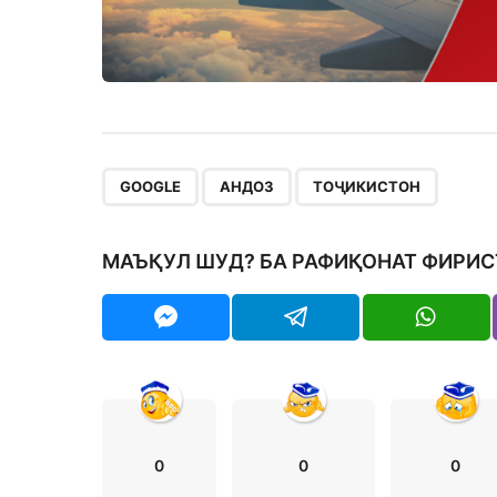
,
,
GOOGLE
АНДОЗ
ТОҶИКИСТОН
МАЪҚУЛ ШУД? БА РАФИҚОНАТ ФИРИС
0
0
0