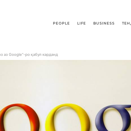
PEOPLE
LIFE
BUSINESS
ТЕН
 аз Google"-ро қабул карданд