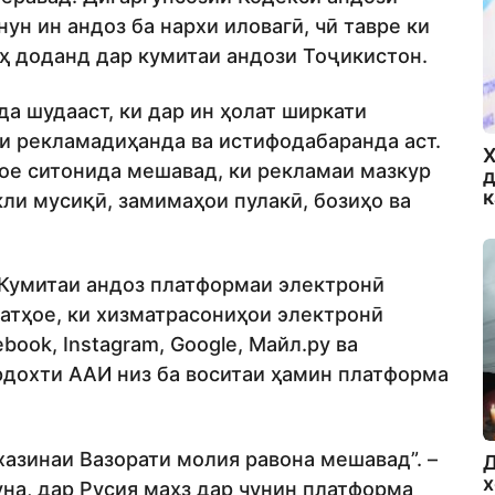
ун ин андоз ба нархи иловагӣ, чӣ тавре ки
рҳ доданд дар кумитаи андози Тоҷикистон.
да шудааст, ки дар ин ҳолат ширкати
ни рекламадиҳанда ва истифодабаранда аст.
Х
ҳое ситонида мешавад, ки рекламаи мазкур
д
ли мусиқӣ, замимаҳои пулакӣ, бозиҳо ва
и Кумитаи андоз платформаи электронӣ
катҳое, ки хизматрасониҳои электронӣ
ook, Instagram, Google, Майл.ру ва
рдохти ААИ низ ба воситаи ҳамин платформа
хазинаи Вазорати молия равона мешавад”. –
Д
х
уна, дар Русия маҳз дар чунин платформа