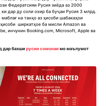
ози Федератсияи Русия зиёда аз 2000
ки дар ду соли охир ба буҷаи Русия 3 млрд.
 маблағ на танҳо аз ҳисоби шабакаҳои
з ҳисоби ширкатҳое ба мисли Amazon ва
be, инчунин Booking.com, Microsoft, Apple ва
д дар бахши
русии сомонаи
мо маълумот