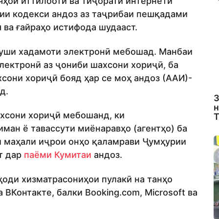
яҳои иттилоотӣ ва тиҷорати интернетӣ
зии кодекси андоз аз таҷрибаи пешқадами
 ва ғайраҳо истифода шудааст.
руши хадамоти электронӣ мебошад. Манбаи
ектронӣ аз ҷониби шахсони хориҷӣ, ба
сони хориҷӣ бояд ҳар се моҳ андоз (ААИ)-
д.
З
н
ахсони хориҷӣ мебошанд, ки
Т
ман ё тавассути миёнаравҳо (агентҳо) ба
и маҳали иҷрои онҳо қаламрави Ҷумҳурии
т дар
паёми Кумитаи
андоз.
оди хизматрасониҳои пулакӣ на танҳо
а ВКонтакте, балки Booking.com, Microsoft ва