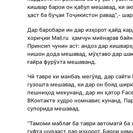
кишвар барои он қабул мешавад, ки акн
ҳаст ба буҷаи Тоҷикистон равад”,- ша
Дар баробари ин дар изҳорот қайд кар
хориҷии Mail.ru ҳамчун миёнарав бай
Принсип чунин аст: андоз дар кишвар
нишон дода мешавад, мӯҳтаво дар шак
ғайра фурӯхта мешаванд.
Чӣ тавре ки манбаъ мегӯяд, дар сайт
гузошта мешавад, ки дар он бояд шир
пешниҳод мекунанд, дар ин қатор Faceb
ВКонтакте худро номнавис кунанд. Па
супорида мешавад.
“Тамоми маблағ ба таври автоматӣ ба 
гуфта шудааст дар изҳорот. Барои нам