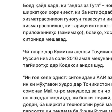
Бояд қайд кард, ки “андоз аз Гугл” –
ширкатҳои хориҷиест, ки ба истифода
хизматрасониҳои гуногун тавассути и
хизматрасониҳое, ки тариқи интернет
приложенияҳо (замимаҳо), бозиҳо, хос
ситонида мешавад.
Чӣ тавре дар Кумитаи андози Тоҷикис
Руссия низ аз соли 2016 амал мекунан
тағйиротҳо дар Кодекси андоз шуд.
“Ин ғоя хеле одист: ситонидани ААИ а
ин ки мӯҳтавои худро дар Тоҷикистон
сомонаи Mail.ru-ро мекушоед ва он ҷо 
он шаҳодат медиҳад, ки бонки тоҷикӣ,
додан, ба ширкати технологии русӣ ма
пардохти ин реклама ба буҷаи Русия 