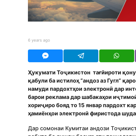
a
r
s
a
g
b
6 years ago
6
y
y
o
Y
e
O
a
U
r
R
s
Ҳукумати Тоҷикистон тағйироти қонун
a
қабули ба истилоҳ “андоз аз Гугл” қар
g
o
намуди пардохтҳои электронӣ дар инте
барои реклама дар шабакаҳои иҷтимоӣ
хориҷиро бояд то 15 январ пардохт ка
ҳамиёнҳои электронӣ фиристода шуда
Дар сомонаи Кумитаи андози Тоҷикисто