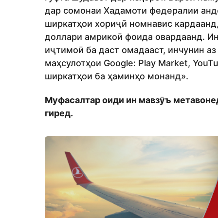
дар сомонаи Хадамоти федералии анд
ширкатҳои хориҷӣ номнавис кардаанд, 
доллари амрикоӣ фоида овардаанд. Ин
иҷтимоӣ ба даст омадааст, инчунин а
маҳсулотҳои Google: Play Market, YouTu
ширкатҳои ба ҳаминҳо монанд».
Муфасалтар оиди ин мавзӯъ метавоне
гиред.