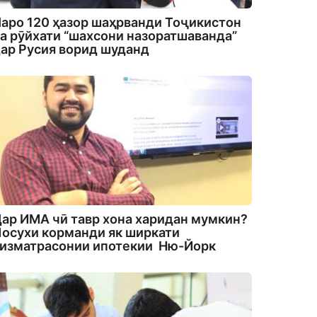
аро 120 ҳазор шаҳрванди Тоҷикистон
а рӯйхати “шахсони назоратшаванда”
ар Русия ворид шуданд
ар ИМА чӣ тавр хона харидан мумкин?
осухи корманди як ширкати
изматрасонии ипотекии Ню-Йорк