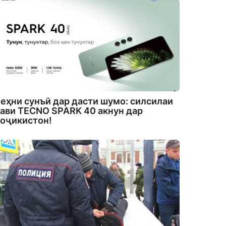
еҳни сунъӣ дар дасти шумо: силсилаи
ави TECNO SPARK 40 акнун дар
оҷикистон!