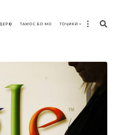
ДЕРҲО
ТАМОС БО МО
ТОҶИКӢ