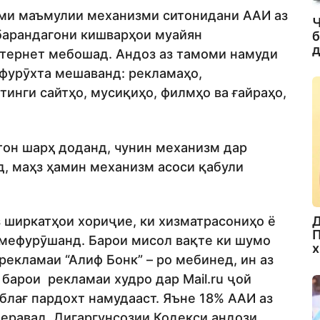
 номи маъмулии механизми ситонидани ААИ аз
Ч
барандагони кишварҳои муайян
б
д
нтернет мебошад. Андоз аз тамоми намуди
 фурӯхта мешаванд: рекламаҳо,
тинги сайтҳо, мусиқиҳо, филмҳо ва ғайраҳо,
тон шарҳ доданд, чунин механизм дар
д, маҳз ҳамин механизм асоси қабули
Д
з ширкатҳои хориҷие, ки хизматрасониҳо ё
П
 мефурӯшанд. Барои мисол вақте ки шумо
х
рекламаи “Алиф Бонк” – ро мебинед, ин аз
 барои рекламаи худро дар Mail.ru ҷой
блағ пардохт намудааст. Яъне 18% ААИ аз
меравад. Дигаргунсозии Кодекси андози