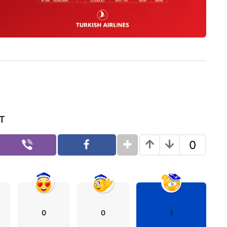
Т
0
0
0
1