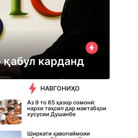
о қабул карданд
НАВГОНИҲО
Аз 9 то 65 ҳазор сомонӣ:
нархи таҳсил дар мактабҳои
хусусии Душанбе
Ширкати ҳавопаймоии