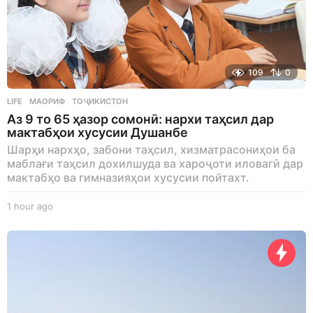
109
0
LIFE
МАОРИФ
,
ТОҶИКИСТОН
Аз 9 то 65 ҳазор сомонӣ: нархи таҳсил дар
мактабҳои хусусии Душанбе
Шарҳи нархҳо, забони таҳсил, хизматрасониҳои ба
маблағи таҳсил дохилшуда ва хароҷоти иловагӣ дар
мактабҳо ва гимназияҳои хусусии пойтахт.
1 hour ago
1
h
o
u
r
a
g
o