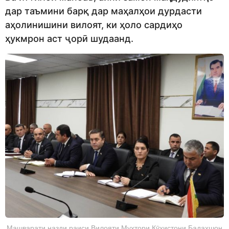
дар таъмини барқ дар маҳалҳои дурдасти
аҳолинишини вилоят, ки ҳоло сардиҳо
ҳукмрон аст ҷорӣ шудаанд.
Машварати назди раиси Вилояти Мухтори Кӯҳистони Бадахшон