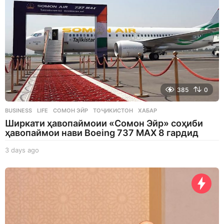
385
0
BUSINESS
,
LIFE
СОМОН ЭЙР
,
ТОҶИКИСТОН
,
ХАБАР
Ширкати ҳавопаймоии «Сомон Эйр» соҳиби
ҳавопаймои нави Boeing 737 MAX 8 гардид
3 days ago
3
d
a
y
s
a
g
o