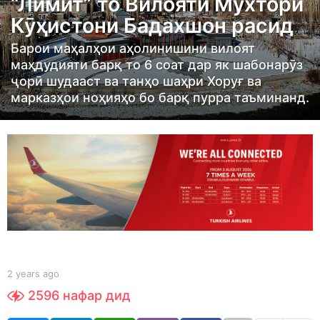
“Лимит” то Вилояти Мухтори
a
Кӯҳистони Бадахшон расид
r
s
Барои маҳалҳои аҳолинишини вилоят
маҳдудияти барқ то 6 соат дар як шабонарӯз
a
ҷорӣ шудааст ва танҳо шаҳри Хоруғ ва
g
марказҳои ноҳияҳо бо барқ пурра таъминанд.
o
2
y
e
a
r
s
a
g
b
2 years ago
2
o
y
y
2596
нафар дид
S
e
h
a