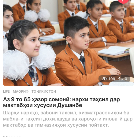
o
109
0
LIFE
МАОРИФ
,
ТОҶИКИСТОН
Аз 9 то 65 ҳазор сомонӣ: нархи таҳсил дар
мактабҳои хусусии Душанбе
Шарҳи нархҳо, забони таҳсил, хизматрасониҳои ба
маблағи таҳсил дохилшуда ва хароҷоти иловагӣ дар
мактабҳо ва гимназияҳои хусусии пойтахт.