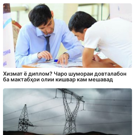
Хизмат ё диплом? Чаро шумораи довталабон
ба мактабҳои олии кишвар кам мешавад