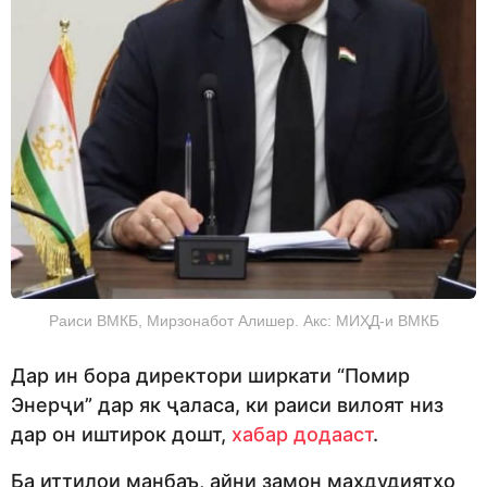
Раиси ВМКБ, Мирзонабот Алишер. Акс: МИҲД-и ВМКБ
Дар ин бора директори ширкати “Помир
Энерҷи” дар як ҷаласа, ки раиси вилоят низ
дар он иштирок дошт,
хабар додааст
.
Ба иттилои манбаъ, айни замон маҳдудиятҳо