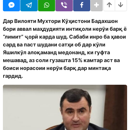
o
r
d
s
m
a
o
g
Дар Вилояти Мухтори Кӯҳистони Бадахшон
n
o
бори аввал маҳдудияти интиқоли нерӯи барқ ё
“лимит” ҷорӣ карда шуд. Сабаби инро ба ҳавои
сард ва паст шудани сатҳи об дар кӯли
Яшилкӯл алоқаманд медонанд, ки гуфта
мешавад, аз соли гузашта 15% камтар аст ва
боиси норасоии нерӯи барқ дар минтақа
гардид.