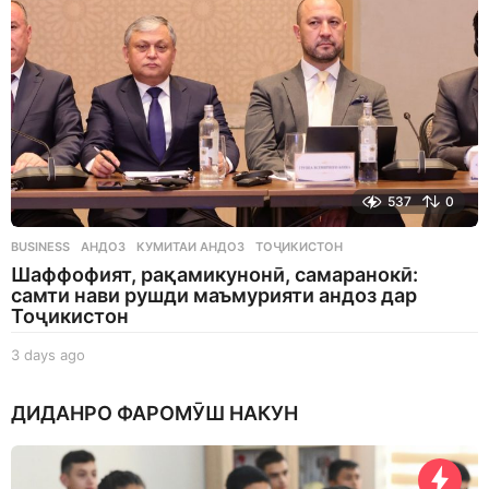
537
0
BUSINESS
АНДОЗ
,
КУМИТАИ АНДОЗ
,
ТОҶИКИСТОН
Шаффофият, рақамикунонӣ, самаранокӣ:
самти нави рушди маъмурияти андоз дар
Тоҷикистон
3 days ago
3
d
a
ДИДАНРО ФАРОМӮШ НАКУН
y
s
a
g