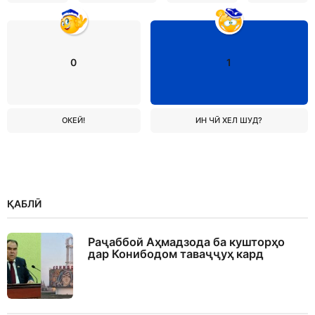
0
1
ОКЕЙ!
ИН ЧӢ ХЕЛ ШУД?
ҚАБЛӢ
Раҷаббой Аҳмадзода ба кушторҳо
дар Конибодом таваҷҷуҳ кард