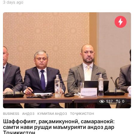
3 days ago
3
d
a
y
s
a
g
o
537
0
BUSINESS
АНДОЗ
,
КУМИТАИ АНДОЗ
,
ТОҶИКИСТОН
Шаффофият, рақамикунонӣ, самаранокӣ:
самти нави рушди маъмурияти андоз дар
Тоҷикистон