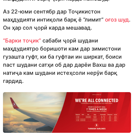
Аз 22-юми сентябр дар Тоҷикистон
маҳдудияти интиқоли барқ ё “лимит”
оғоз шуд
.
Он ҳар сол ҷорӣ карда мешавад.
“Барки тоҷик”
сабаби ҷорӣ шудани
маҳдудиятро боришоти кам дар зимистони
гузашта гуфт, ки ба гуфтаи ин ширкат, боиси
паст шудани сатҳи об дар дарёи Вахш ва дар
натиҷа кам шудани истеҳсоли нерӯи барқ
гардид.