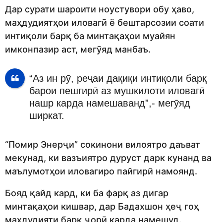
Дар сурати шароити ноустувори обу ҳаво,
маҳдудиятҳои иловагӣ ё бештарсозии соати
интиқоли барқ ба минтақаҳои муайян
имконпазир аст, мегӯяд манбаъ.
“Аз ин рӯ, реҷаи дақиқи интиқоли барқ
барои пешгирӣ аз мушкилоти иловагӣ
нашр карда намешаванд”,- мегӯяд
ширкат.
“Помир Энерҷи” сокинони вилоятро даъват
мекунад, ки вазъиятро дуруст дарк кунанд ва
маълумотҳои иловагиро пайгирӣ намоянд.
Бояд қайд кард, ки ба фарқ аз дигар
минтақаҳои кишвар, дар Бадахшон ҳеҷ гоҳ
маҳдудияти барқ ҷорӣ карда намешуд.