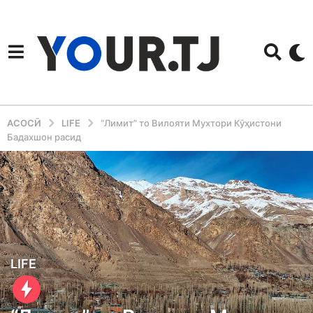
АСОСӢ
LIFE
“Лимит” то Вилояти Мухтори Кӯҳистони
Бадахшон расид
2
LIFE
y
e