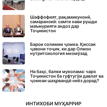
Шаффофият, рақамикунонӣ,
самаранокӣ: самти нави рушди
маъмурияти андоз дар
Тоҷикистон
Барои солимии ҷомеа. Қиссаи
ҷавони тоҷик, ки дар Олмон
нутритсиология меомӯзад
На баҳс, балки муколама: чаро
Тоҷикистон ба гуфтугӯи давлат ва
ҷомеаи шаҳрвандӣ ниёз дорад?
ИНТИХОБИ МУҲАРРИР