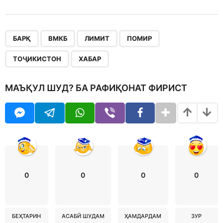
,
,
,
,
,
БАРҚ
ВМКБ
ЛИМИТ
ПОМИР
ТОҶИКИСТОН
ХАБАР
МАЪҚУЛ ШУД? БА РАФИҚОНАТ ФИРИСТ
0
0
0
0
БЕҲТАРИН
АСАБӢ ШУДАМ
ҲАМДАРДАМ
ЗУР