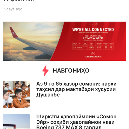
3 days ago
3
d
a
y
s
a
g
o
НАВГОНИҲО
Аз 9 то 65 ҳазор сомонӣ: нархи
таҳсил дар мактабҳои хусусии
Душанбе
Ширкати ҳавопаймоии «Сомон
Эйр» соҳиби ҳавопаймои нави
Boeing 737 MAX 8 гардид