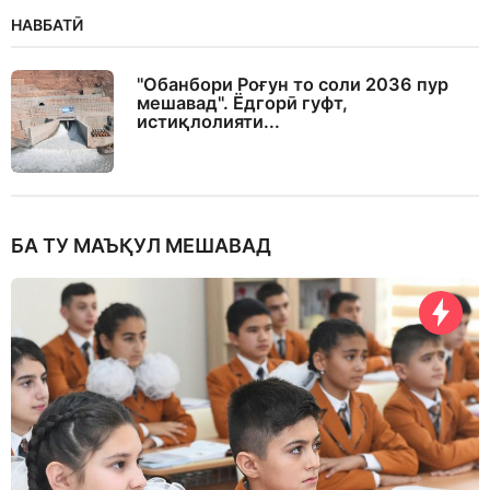
НАВБАТӢ
"Обанбори Роғун то соли 2036 пур
мешавад". Ёдгорӣ гуфт,
истиқлолияти...
БА ТУ МАЪҚУЛ МЕШАВАД