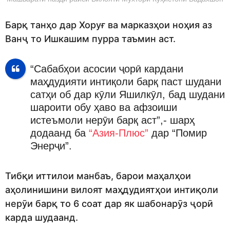
Барқ танҳо дар Хоруғ ва марказҳои ноҳия аз
Ванҷ то Ишкашим пурра таъмин аст.
“Сабабҳои асосии ҷорӣ кардани
маҳдудияти интиқоли барқ паст шудани
сатҳи об дар кӯли Яшилкӯл, бад шудани
шароити обу ҳаво ва афзоиши
истеъмоли нерӯи барқ аст”,- шарҳ
додаанд ба
“Азия-Плюс”
дар “Помир
Энерҷи”.
Тибқи иттилои манбаъ, барои маҳалҳои
аҳолинишини вилоят маҳдудиятҳои интиқоли
нерӯи барқ то 6 соат дар як шабонарӯз ҷорӣ
карда шудаанд.