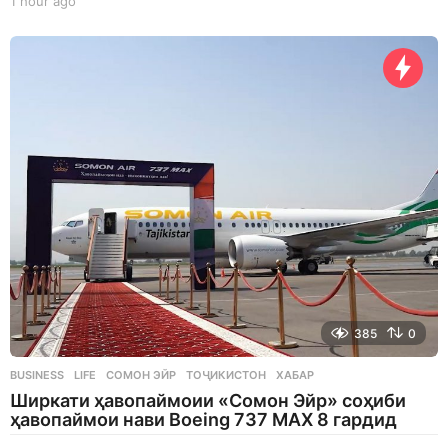
1 hour ago
1
h
o
u
r
a
g
o
385
0
BUSINESS
,
LIFE
СОМОН ЭЙР
,
ТОҶИКИСТОН
,
ХАБАР
Ширкати ҳавопаймоии «Сомон Эйр» соҳиби
ҳавопаймои нави Boeing 737 MAX 8 гардид