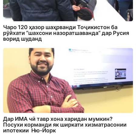
Чаро 120 ҳазор шаҳрванди Тоҷикистон ба
рӯйхати “шахсони назоратшаванда” дар Русия
ворид шуданд
Дар ИМА чӣ тавр хона харидан мумкин?
Посухи корманди як ширкати хизматрасонии
ипотекии Ню-Йорк