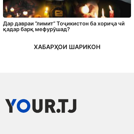
Дар давраи “лимит” Тоҷикистон ба хориҷа чӣ
қадар барқ мефурӯшад?
ХАБАРҲОИ ШАРИКОН