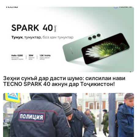
Зеҳни сунъӣ дар дасти шумо: силсилаи нави
TECNO SPARK 40 акнун дар Тоҷикистон!