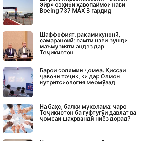
Эйр» соҳиби ҳавопаймои нави
Boeing 737 MAX 8 гардид
Шаффофият, рақамикунонӣ,
самаранокӣ: самти нави рушди
маъмурияти андоз дар
Тоҷикистон
Барои солимии ҷомеа. Қиссаи
ҷавони тоҷик, ки дар Олмон
нутритсиология меомӯзад
На баҳс, балки муколама: чаро
Тоҷикистон ба гуфтугӯи давлат ва
ҷомеаи шаҳрвандӣ ниёз дорад?