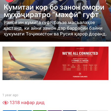
e
Кумитаи кор бо занон омори
a
муҳоҷиратро “махфӣ” гуфт
r
a
Раиси ин кумита гуфт, баъзе масъалаҳое
ҳастанд, ки айни замон дар баррасии байни
g
ҳукумати Тоҷикистон ва Русия қарор доранд.
o
1
y
e
a
r
a
g
o
b
1 year ago
1
y
y
1318
нафар дид
S
e
h
a