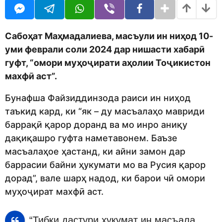
o
r
d
a
m
g
o
o
Сабоҳат Маҳмадалиева, масъули ин ниҳод 10-
n
уми феврали соли 2024 дар нишасти хабарӣ
гуфт, “омори муҳоҷирати аҳолии Тоҷикистон
махфӣ аст”.
Бунафша Файзиддинзода раиси ин ниҳод
таъкид кард, ки “як – ду масъалаҳо мавриди
баррақӣ қарор доранд ва мо инро аниқу
дақиқашро гуфта наметавонем. Баъзе
масъалаҳое ҳастанд, ки айни замон дар
баррасии байни ҳукумати мо ва Русия қарор
дорад”, вале шарҳ надод, ки барои чӣ омори
муҳоҷират махфӣ аст.
“Тибқи дастури ҳукумат ин масъала