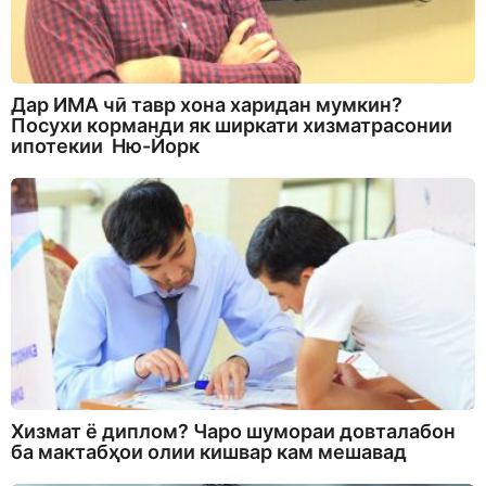
Дар ИМА чӣ тавр хона харидан мумкин?
Посухи корманди як ширкати хизматрасонии
ипотекии Ню-Йорк
Хизмат ё диплом? Чаро шумораи довталабон
ба мактабҳои олии кишвар кам мешавад