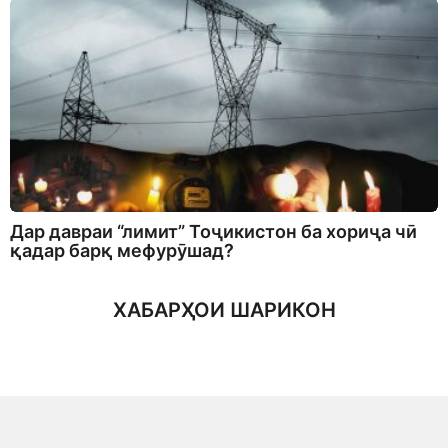
Дар давраи “лимит” Тоҷикистон ба хориҷа чӣ
қадар барқ мефурӯшад?
ХАБАРҲОИ ШАРИКОН