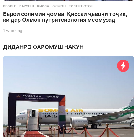
PEOPLE
ВАРЗИШ
,
ҚИССА
,
ОЛМОН
,
ТОҶИКИСТОН
Барои солимии ҷомеа. Қиссаи ҷавони тоҷик,
ки дар Олмон нутритсиология меомӯзад
1 week ago
1
w
e
ДИДАНРО ФАРОМӮШ НАКУН
e
k
a
g
o