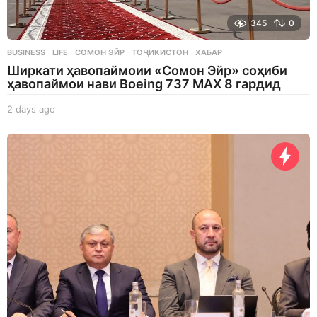
345
0
BUSINESS
,
LIFE
СОМОН ЭЙР
,
ТОҶИКИСТОН
,
ХАБАР
Ширкати ҳавопаймоии «Сомон Эйр» соҳиби
ҳавопаймои нави Boeing 737 MAX 8 гардид
2 days ago
2
d
a
y
s
a
g
o