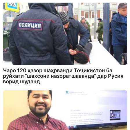
Чаро 120 ҳазор шаҳрванди Тоҷикистон ба
рӯйхати “шахсони назоратшаванда” дар Русия
ворид шуданд