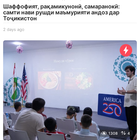
Шаффофият, рақамикунонӣ, самаранокӣ:
самти нави рушди маъмурияти андоз дар
Тоҷикистон
2 days ago
2
d
a
y
s
a
g
o
1308
4