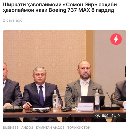
Ширкати ҳавопаймоии «Сомон Эйр» соҳиби
ҳавопаймои нави Boeing 737 MAX 8 гардид
2 days ago
2
d
a
y
s
a
g
o
509
0
BUSINESS
АНДОЗ
,
КУМИТАИ АНДОЗ
,
ТОҶИКИСТОН