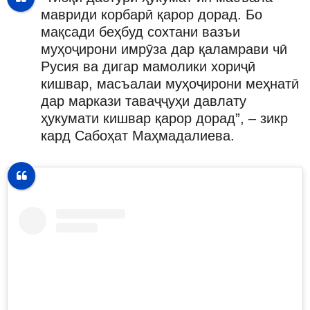
мавриди корбарӣ қарор дорад. Бо
мақсади беҳбуд сохтани вазъи
муҳоҷирони имрӯза дар қаламрави чӣ
Русия ва дигар мамолики хориҷӣ
кишвар, масъалаи муҳоҷирони меҳнатӣ
дар маркази таваҷҷуҳи давлату
ҳукумати кишвар қарор дорад”, – зикр
кард Сабоҳат Маҳмадалиева.