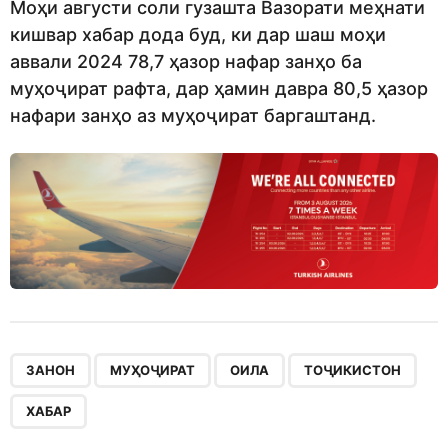
Моҳи августи соли гузашта Вазорати меҳнати
кишвар хабар дода буд, ки дар шаш моҳи
аввали 2024 78,7 ҳазор нафар занҳо ба
муҳоҷират рафта, дар ҳамин давра 80,5 ҳазор
нафари занҳо аз муҳоҷират баргаштанд.
,
,
,
,
ЗАНОН
МУҲОҶИРАТ
ОИЛА
ТОҶИКИСТОН
ХАБАР