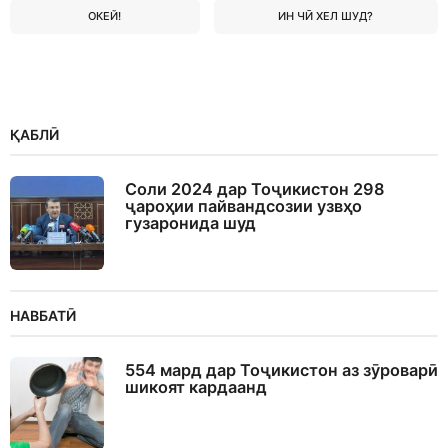
ОКЕЙ!
ИН ЧӢ ХЕЛ ШУД?
ҚАБЛӢ
Соли 2024 дар Тоҷикистон 298
ҷароҳии пайвандсозии узвҳо
гузаронида шуд
НАВБАТӢ
554 мард дар Тоҷикистон аз зӯроварӣ
шикоят кардаанд