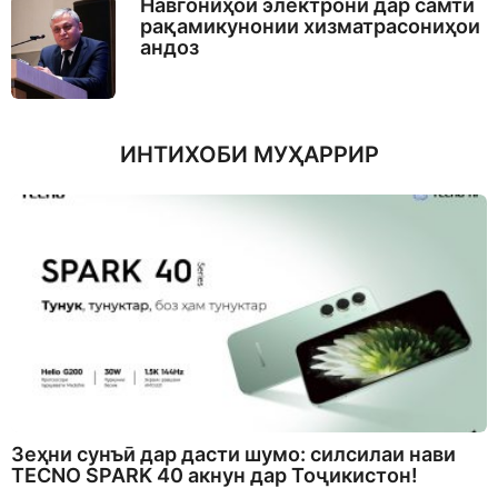
Навгониҳои электронӣ дар самти
рақамикунонии хизматрасониҳои
андоз
ИНТИХОБИ МУҲАРРИР
Зеҳни сунъӣ дар дасти шумо: силсилаи нави
TECNO SPARK 40 акнун дар Тоҷикистон!