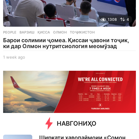
1308
4
PEOPLE
ВАРЗИШ
,
ҚИССА
,
ОЛМОН
,
ТОҶИКИСТОН
Барои солимии ҷомеа. Қиссаи ҷавони тоҷик,
ки дар Олмон нутритсиология меомӯзад
1 week ago
1
w
e
e
k
a
g
o
НАВГОНИҲО
Ширкати ҳавопаймоии «Сомон