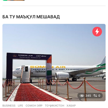
БА ТУ МАЪҚУЛ МЕШАВАД
345
0
BUSINESS
,
LIFE
СОМОН ЭЙР
,
ТОҶИКИСТОН
,
ХАБАР