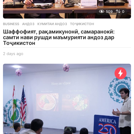
509
0
BUSINESS
АНДОЗ
,
КУМИТАИ АНДОЗ
,
ТОҶИКИСТОН
Шаффофият, рақамикунонӣ, самаранокӣ:
самти нави рушди маъмурияти андоз дар
Тоҷикистон
2 days ago
2
d
a
y
s
a
g
o