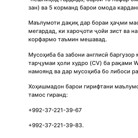
зан) ва 5 корманд барои омода кардан
Маълумоти дақиқ дар бораи ҳаҷми мао
мегардад, ки хароҷоти ҷойи зист ва н
корфармо таъмин мешавад.
Мусоҳиба ба забони англисӣ баргузор
тарҷумаи ҳоли худро (CV) ба рақами 
намоянд ва дар мусоҳиба бо либоси р
Хоҳишмадон барои гирифтани маълумо
тамос гиранд:
+992-37-221-39-67
+992-37-221-39-83.