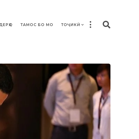
ДЕРҲО
ТАМОС БО МО
ТОҶИКӢ