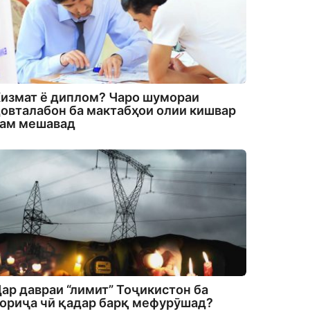
измат ё диплом? Чаро шумораи
овталабон ба мактабҳои олии кишвар
кам мешавад
ар давраи “лимит” Тоҷикистон ба
ориҷа чӣ қадар барқ мефурӯшад?