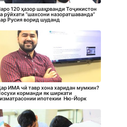
аро 120 ҳазор шаҳрванди Тоҷикистон
а рӯйхати “шахсони назоратшаванда”
ар Русия ворид шуданд
ар ИМА чӣ тавр хона харидан мумкин?
осухи корманди як ширкати
изматрасонии ипотекии Ню-Йорк