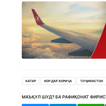
,
,
КАТАР
КОР ДАР ХОРИҶА
ТОҶИКИСТОН
МАЪҚУЛ ШУД? БА РАФИҚОНАТ ФИРИС