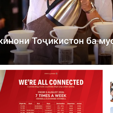
окинони Тоҷикистон ба му