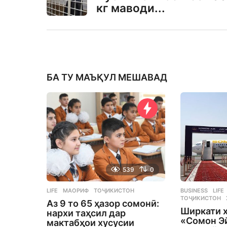
кг маводи...
БА ТУ МАЪҚУЛ МЕШАВАД
539
0
LIFE
МАОРИФ
,
ТОҶИКИСТОН
BUSINESS
,
LIFE
ТОҶИКИСТОН
Аз 9 то 65 ҳазор сомонӣ:
Ширкати 
нархи таҳсил дар
«Сомон Э
мактабҳои хусусии