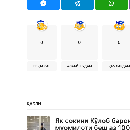
0
0
0
БЕҲТАРИН
АСАБӢ ШУДАМ
ҲАМДАРДАМ
ҚАБЛӢ
Як сокини Кӯлоб баро
муомилоти беш аз 100