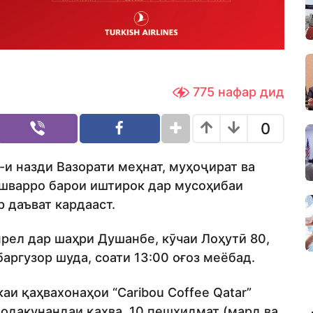
775
нафар дид
0
и назди Вазорати меҳнат, муҳоҷират ва
ишварро барои иштирок дар мусоҳибаи
р даъват кардааст.
прел дар шаҳри Душанбе, кӯчаи Лоҳутӣ 80,
аргузор шуда, соати 13:00 оғоз меёбад.
аи қаҳвахонаҳои “Caribou Coffee Qatar”
модакунандаи қаҳва, 10 пешхидмат (мард ва