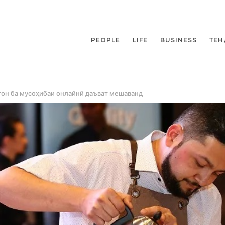
PEOPLE
LIFE
BUSINESS
ТЕН
тон ба мусоҳибаи онлайнӣ даъват мешаванд