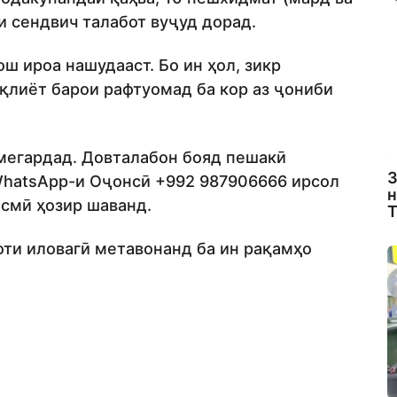
и сендвич талабот вуҷуд дорад.
ш ироа нашудааст. Бо ин ҳол, зикр
ақлиёт барои рафтуомад ба кор аз ҷониби
 мегардад. Довталабон бояд пешакӣ
З
WhatsApp-и Оҷонсӣ +992 987906666 ирсол
н
асмӣ ҳозир шаванд.
Т
ти иловагӣ метавонанд ба ин рақамҳо