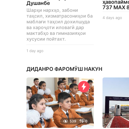
ҳавопаймо
Душанбе
737 MAX 
Шарҳи нархҳо, забони
таҳсил, хизматрасониҳои ба
4 days ago
4
маблағи таҳсил дохилшуда
d
ва хароҷоти иловагӣ дар
a
мактабҳо ва гимназияҳои
y
хусусии пойтахт.
s
a
g
1 day ago
1
o
d
a
y
ДИДАНРО ФАРОМӮШ НАКУН
a
g
o
539
0