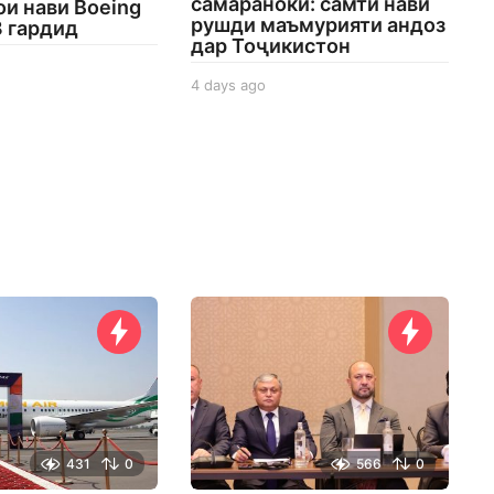
самаранокӣ: самти нави
и нави Boeing
рушди маъмурияти андоз
8 гардид
дар Тоҷикистон
4 days ago
4
d
a
y
s
a
g
o
431
0
566
0