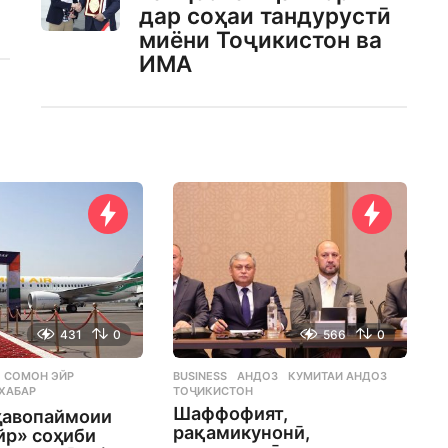
дар соҳаи тандурустӣ
миёни Тоҷикистон ва
ИМА
431
0
566
0
СОМОН ЭЙР
,
BUSINESS
АНДОЗ
,
КУМИТАИ АНДОЗ
,
,
ХАБАР
ТОҶИКИСТОН
Шаффофият,
ҳавопаймоии
рақамикунонӣ,
йр» соҳиби