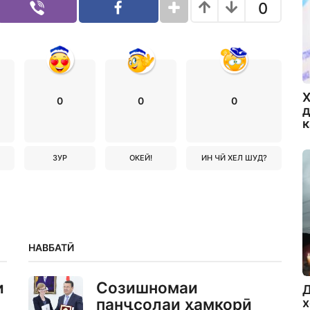
0
Х
0
0
0
д
ЗУР
ОКЕЙ!
ИН ЧӢ ХЕЛ ШУД?
НАВБАТӢ
и
Созишномаи
Д
панҷсолаи ҳамкорӣ
х