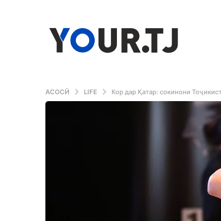
АСОСӢ
LIFE
Кор дар Қатар: сокинони Тоҷикис