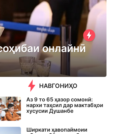
соҳибаи онлайнӣ
НАВГОНИҲО
Аз 9 то 65 ҳазор сомонӣ:
нархи таҳсил дар мактабҳои
хусусии Душанбе
Ширкати ҳавопаймоии