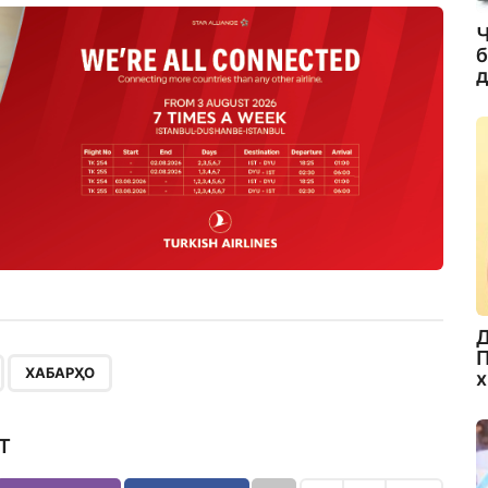
Ч
б
д
Д
П
,
ХАБАРҲО
х
Т