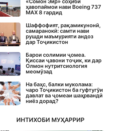
«Сомон Эйр» соҳиби
ҳавопаймои нави Boeing 737
MAX 8 гардид
Шаффофият, рақамикунонӣ,
самаранокӣ: самти нави
рушди маъмурияти андоз
дар Тоҷикистон
Барои солимии ҷомеа.
Қиссаи ҷавони тоҷик, ки дар
Олмон нутритсиология
меомӯзад
На баҳс, балки муколама:
чаро Тоҷикистон ба гуфтугӯи
давлат ва ҷомеаи шаҳрвандӣ
ниёз дорад?
ИНТИХОБИ МУҲАРРИР