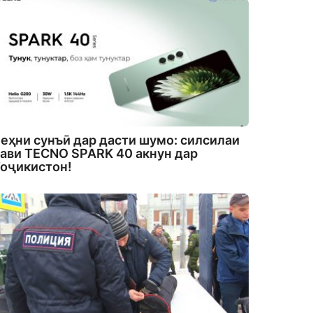
еҳни сунъӣ дар дасти шумо: силсилаи
ави TECNO SPARK 40 акнун дар
оҷикистон!