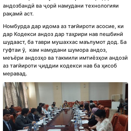
андозбандӣ ва ҷорӣ намудани технологияи
рақамӣ аст.
Номбурда дар идома аз тағйироти асосие, ки
дар Кодекси андоз дар таҳрири нав пешбинӣ
шудааст, ба таври мушаххас маълумот дод. Ба
гуфтаи ӯ, кам намудани шумора андоз,
меъёри андозҳо ва такмили имтиёзҳои андозӣ
аз тағйироти ҷиддии кодекси нав ба ҳисоб
меравад.