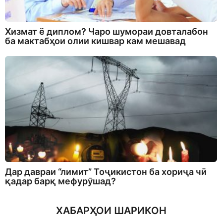
Хизмат ё диплом? Чаро шумораи довталабон
ба мактабҳои олии кишвар кам мешавад
Дар давраи “лимит” Тоҷикистон ба хориҷа чӣ
қадар барқ мефурӯшад?
ХАБАРҲОИ ШАРИКОН