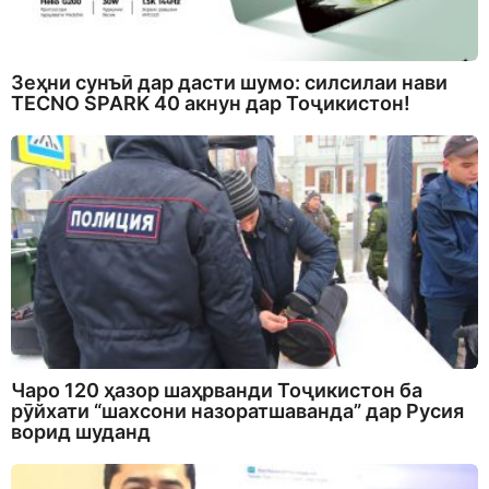
Зеҳни сунъӣ дар дасти шумо: силсилаи нави
TECNO SPARK 40 акнун дар Тоҷикистон!
Чаро 120 ҳазор шаҳрванди Тоҷикистон ба
рӯйхати “шахсони назоратшаванда” дар Русия
ворид шуданд