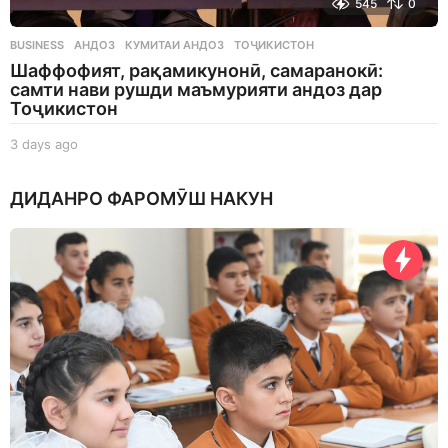
545
0
BUSINESS
АНДОЗ
,
КУМИТАИ АНДОЗ
,
ТОҶИКИСТОН
Шаффофият, рақамикунонӣ, самаранокӣ:
самти нави рушди маъмурияти андоз дар
Тоҷикистон
3 days ago
3
d
a
ДИДАНРО ФАРОМӮШ НАКУН
y
s
a
g
o