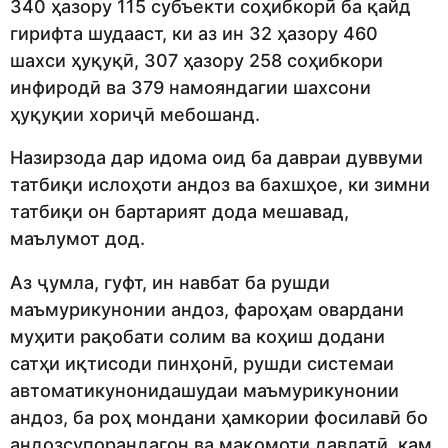
340 ҳазору 115 субъекти соҳибкорӣ ба қайд
гирифта шудааст, ки аз ин 32 ҳазору 460
шахси ҳуқуқӣ, 307 ҳазору 258 соҳибкори
инфиродӣ ва 379 намояндагии шахсони
ҳуқуқии хориҷӣ мебошанд.
Назирзода дар идома оид ба давраи дуввуми
татбиқи ислоҳоти андоз ва бахшҳое, ки зимни
татбиқи он бартарият дода мешавад,
маълумот дод.
Аз ҷумла, гуфт, ин навбат ба рушди
маъмурикунонии андоз, фароҳам овардани
муҳити рақобати солим ва коҳиш додани
сатҳи иқтисоди пинҳонӣ, рушди системаи
автоматикунонидашудаи маъмурикунонии
андоз, ба роҳ мондани ҳамкории фосилавӣ бо
андозсупорандагон ва мақомоти давлатӣ, кам