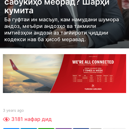
сабукиҳо меорад? Шарҳи
r
кумита
s
a
Ба гуфтаи ин масъул, кам намудани шумора
g
андоз, меъёри андозҳо ва такмили
имтиёзҳои андозӣ аз тағйироти ҷиддии
o
кодекси нав ба ҳисоб меравад.
3
y
e
a
r
s
a
g
o
b
3 years ago
3
y
y
3181
нафар дид
S
e
h
a