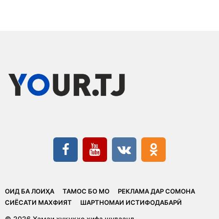
ОИД БА ЛОИҲА
ТАМОС БО МО
РЕКЛАМА ДАР СОМОНА
CИЁСАТИ МАХФИЯТ
ШАРТНОМАИ ИСТИФОДАБАРӢ
© 2026 Ҳамаи ҳуқуқҳо ҳифз шудаанд