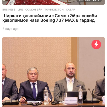
BUSINESS
,
LIFE
СОМОН ЭЙР
,
ТОҶИКИСТОН
,
ХАБАР
Ширкати ҳавопаймоии «Сомон Эйр» соҳиби
ҳавопаймои нави Boeing 737 MAX 8 гардид
3 days ago
3
d
a
y
s
a
g
o