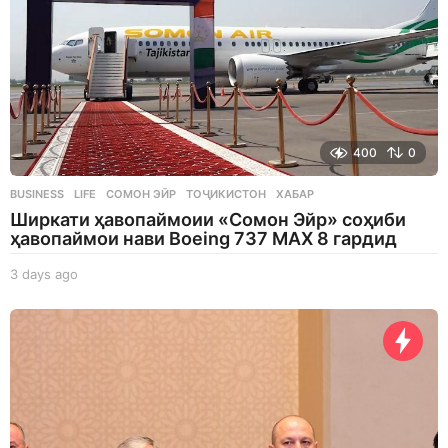
400
0
BUSINESS
,
LIFE
СОМОН ЭЙР
,
ТОҶИКИСТОН
,
ХАБАР
Ширкати ҳавопаймоии «Сомон Эйр» соҳиби
ҳавопаймои нави Boeing 737 MAX 8 гардид
3 days ago
3
d
a
y
s
a
g
o