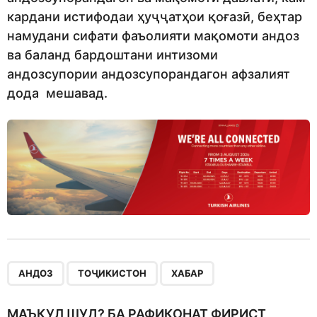
кардани истифодаи ҳуҷҷатҳои қоғазӣ, беҳтар
намудани сифати фаъолияти мақомоти андоз
ва баланд бардоштани интизоми
андозсупории андозсупорандагон афзалият
дода мешавад.
,
,
АНДОЗ
ТОҶИКИСТОН
ХАБАР
МАЪҚУЛ ШУД? БА РАФИҚОНАТ ФИРИСТ