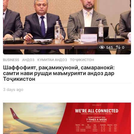
545
0
BUSINESS
АНДОЗ
,
КУМИТАИ АНДОЗ
,
ТОҶИКИСТОН
Шаффофият, рақамикунонӣ, самаранокӣ:
самти нави рушди маъмурияти андоз дар
Тоҷикистон
3 days ago
3
d
a
y
s
a
g
o