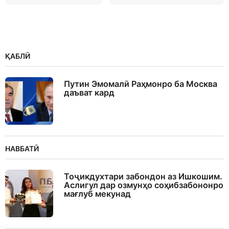
ҚАБЛӢ
Путин Эмомалӣ Раҳмонро ба Москва
даъват кард
НАВБАТӢ
Тоҷикдухтари забондон аз Ишкошим.
Аслигул дар озмунҳо соҳибзабононро
мағлуб мекунад