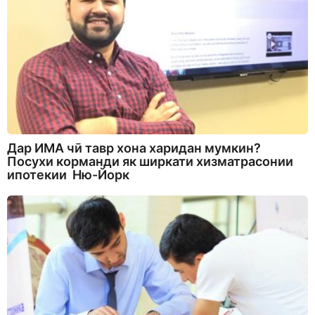
Дар ИМА чӣ тавр хона харидан мумкин?
Посухи корманди як ширкати хизматрасонии
ипотекии Ню-Йорк