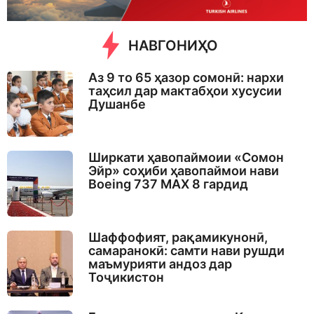
НАВГОНИҲО
Аз 9 то 65 ҳазор сомонӣ: нархи
таҳсил дар мактабҳои хусусии
Душанбе
Ширкати ҳавопаймоии «Сомон
Эйр» соҳиби ҳавопаймои нави
Boeing 737 MAX 8 гардид
Шаффофият, рақамикунонӣ,
самаранокӣ: самти нави рушди
маъмурияти андоз дар
Тоҷикистон