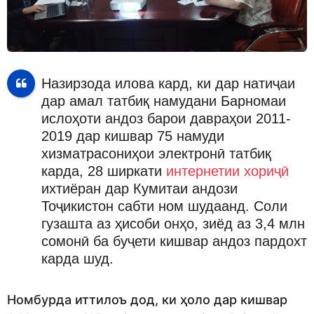
Назирзода илова кард, ки дар натиҷаи
дар амал татбиқ намудани Барномаи
ислоҳоти андоз барои давраҳои 2011-
2019 дар кишвар 75 намуди
хизматрасониҳои электронӣ татбиқ
карда, 28 ширкати
интернетии хориҷӣ
ихтиёран дар Кумитаи андози
Тоҷикистон сабти ном шудаанд. Соли
гузашта аз ҳисоби онҳо, зиёд аз 3,4 млн
сомонӣ ба буҷети кишвар андоз пардохт
карда шуд.
Номбурда иттилоъ дод, ки ҳоло дар кишвар