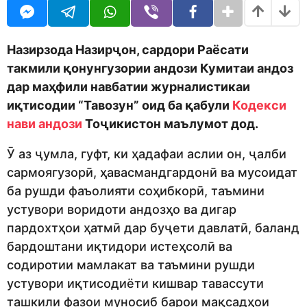
o
r
d
s
m
a
o
g
Назирзода Назирҷон, сардори Раёсати
n
o
такмили қонунгузории андози Кумитаи андоз
дар маҳфили навбатии журналистикаи
иқтисодии “Тавозун” оид ба қабули
Кодекси
нави андози
Тоҷикистон маълумот дод.
Ӯ аз ҷумла, гуфт, ки ҳадафаи аслии он, ҷалби
сармоягузорӣ, ҳавасмандгардонӣ ва мусоидат
ба рушди фаъолияти соҳибкорӣ, таъмини
устувори воридоти андозҳо ва дигар
пардохтҳои ҳатмӣ дар буҷети давлатӣ, баланд
бардоштани иқтидори истеҳсолӣ ва
содиротии мамлакат ва таъмини рушди
устувори иқтисодиёти кишвар тавассути
ташкили фазои муносиб барои мақсадҳои