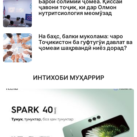
Барои солимии ҷомеа. Қиссаи
ҷавони тоҷик, ки дар Олмон
нутритсиология меомӯзад
На баҳс, балки муколама: чаро
Тоҷикистон ба гуфтугӯи давлат ва
ҷомеаи шаҳрвандӣ ниёз дорад?
ИНТИХОБИ МУҲАРРИР