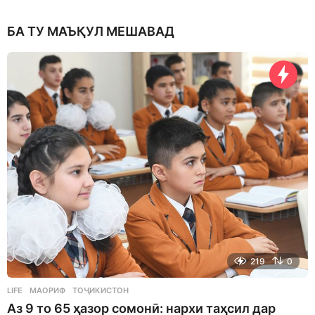
БА ТУ МАЪҚУЛ МЕШАВАД
219
0
LIFE
МАОРИФ
,
ТОҶИКИСТОН
Аз 9 то 65 ҳазор сомонӣ: нархи таҳсил дар