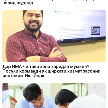
ворид шуданд
Дар ИМА чӣ тавр хона харидан мумкин?
Посухи корманди як ширкати хизматрасонии
ипотекии Ню-Йорк