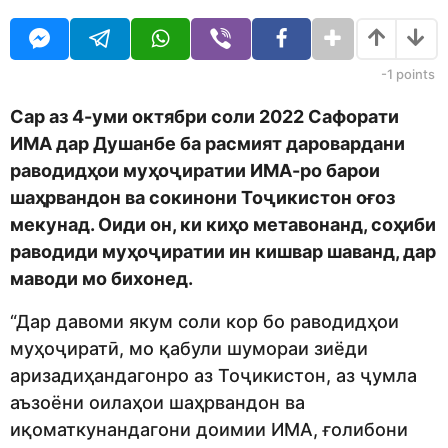
a
a
j
r
e
s
d
a
-1
points
i
g
t
o
Сар аз 4-уми октябри соли 2022 Сафорати
o
ИМА дар Душанбе ба расмият даровардани
r
раводидҳои муҳоҷиратии ИМА-ро барои
шаҳрвандон ва сокинони Тоҷикистон оғоз
мекунад. Оиди он, ки киҳо метавонанд, соҳиби
раводиди муҳоҷиратии ин кишвар шаванд, дар
маводи мо бихонед.
“Дар давоми якум соли кор бо раводидҳои
муҳоҷиратӣ, мо қабули шумораи зиёди
аризадиҳандагонро аз Тоҷикистон, аз ҷумла
аъзоёни оилаҳои шаҳрвандон ва
иқоматкунандагони доимии ИМА, ғолибони