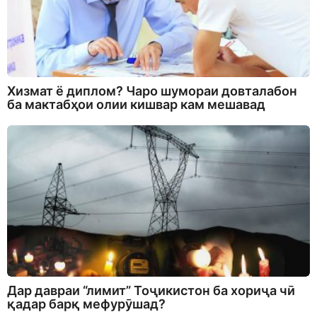
Хизмат ё диплом? Чаро шумораи довталабон
ба мактабҳои олии кишвар кам мешавад
Дар давраи “лимит” Тоҷикистон ба хориҷа чӣ
қадар барқ мефурӯшад?