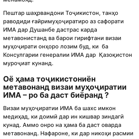
Пештар шаҳрвандони Тоҷикистон, танҳо
раводиди ғайримуҳоҷиратиро аз сафорати
ИМА дар Душанбе дастрас карда
метавонистанд ва барои гирифтани визаи
муҳоҷирати онҳоро лозим буд, ки ба
Консулгарии генералии ИМА дар Қазоқистон
муроҷиат кунанд.
Оё ҳама тоҷикистониён
метавонанд визаи муҳоҷиратии
ИМА – ро ба даст биёранд ?
Визаи муҳоҷиратии ИМА ба шахс имкон
медиҳад, ки доимӣ дар ин кишвар зиндагӣ
кунад. Аммо онро на ҳама ба даст оварда
метавонанд. Нафароне, ки дар никоҳи расмии