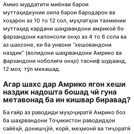
Аммо муддатити миёнаи барои
муттаҳидкунии оила барои бародарон ва
хоҳарон аз 10 то 12 сол, муҳлатҳои тахминии
муттаҳид кардани шаҳрвандони амрикоӣ бо
фарзандони калонсоли онҳо аз 4 то 6 сола ва
аз шахсоне, ки ба унвони “хешовандони
наздик” (волидони шаҳрвандони Амрико ва
фарзандони ноболиғи онҳо) тасниф шудаанд,
12 моҳ тӯл мекашад.
Агар шахс дар Амрико ягон хеши
наздик надошта бошад чӣ гуна
метавонад ба ин кишвар биравад?
Ба ғайр аз раводиди муҳоҷиратӣ Амрико боз
ба шаҳрвандони Тоҷикистон раводидҳои
сайёҳӣ, донишҷӯӣ, корӣ, меҳмонӣ ва тиҷоратӣ