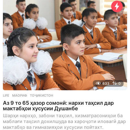
633
0
LIFE
МАОРИФ
,
ТОҶИКИСТОН
Аз 9 то 65 ҳазор сомонӣ: нархи таҳсил дар
мактабҳои хусусии Душанбе
Шарҳи нархҳо, забони таҳсил, хизматрасониҳои ба
маблағи таҳсил дохилшуда ва хароҷоти иловагӣ дар
мактабҳо ва гимназияҳои хусусии пойтахт.