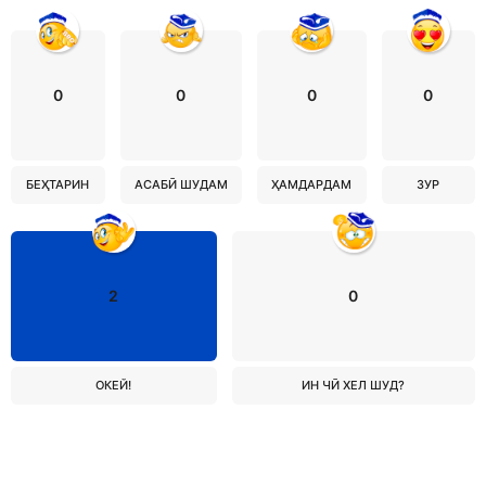
0
0
0
0
БЕҲТАРИН
АСАБӢ ШУДАМ
ҲАМДАРДАМ
ЗУР
2
0
ОКЕЙ!
ИН ЧӢ ХЕЛ ШУД?