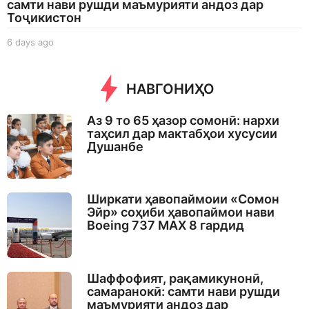
самти нави рушди маъмурияти андоз дар
Тоҷикистон
6 days ago
6
d
a
y
НАВГОНИҲО
s
a
Аз 9 то 65 ҳазор сомонӣ: нархи
g
таҳсил дар мактабҳои хусусии
o
Душанбе
Ширкати ҳавопаймоии «Сомон
Эйр» соҳиби ҳавопаймои нави
Boeing 737 MAX 8 гардид
Шаффофият, рақамикунонӣ,
самаранокӣ: самти нави рушди
маъмурияти андоз дар