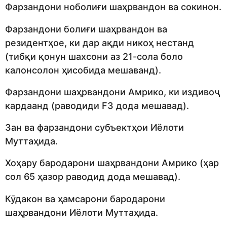
Фарзандони ноболиғи шаҳрвандон ва сокинон.
Фарзандони болиғи шаҳрвандон ва
резидентҳое, ки дар ақди никоҳ нестанд
(тибқи қонун шахсони аз 21-сола боло
калонсолон ҳисобида мешаванд).
Фарзандони шаҳрвандони Амрико, ки издивоҷ
кардаанд (раводиди F3 дода мешавад).
Зан ва фарзандони субъектҳои Иёлоти
Муттаҳида.
Хоҳару бародарони шаҳрвандони Амрико (ҳар
сол 65 ҳазор раводид дода мешавад).
Кӯдакон ва ҳамсарони бародарони
шаҳрвандони Иёлоти Муттаҳида.