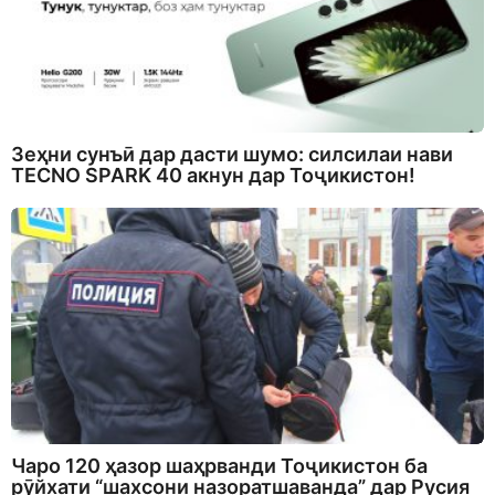
Зеҳни сунъӣ дар дасти шумо: силсилаи нави
TECNO SPARK 40 акнун дар Тоҷикистон!
Чаро 120 ҳазор шаҳрванди Тоҷикистон ба
рӯйхати “шахсони назоратшаванда” дар Русия