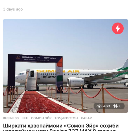
3 days ago
3
d
a
y
s
a
g
o
463
0
BUSINESS
,
LIFE
СОМОН ЭЙР
,
ТОҶИКИСТОН
,
ХАБАР
Ширкати ҳавопаймоии «Сомон Эйр» соҳиби