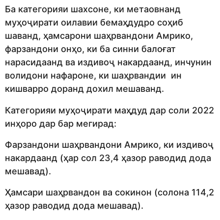
Ба категорияи шахсоне, ки метаовнанд
муҳоҷирати оилавии бемаҳдудро соҳиб
шаванд, ҳамсарони шаҳрвандони Амрико,
фарзандони онҳо, ки ба синни балоғат
нарасидаанд ва издивоҷ накардаанд, инчунин
волидони нафароне, ки шаҳрвандии ин
кишварро доранд дохил мешаванд.
Категорияи муҳоҷирати маҳдуд дар соли 2022
инҳоро дар бар мегирад:
Фарзандони шаҳрвандони Амрико, ки издивоҷ
накардаанд (ҳар сол 23,4 ҳазор раводид дода
мешавад).
Ҳамсари шаҳрвандон ва сокинон (солона 114,2
ҳазор раводид дода мешавад).