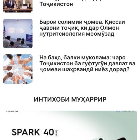
Тоҷикистон
Барои солимии ҷомеа. Қиссаи
ҷавони тоҷик, ки дар Олмон
нутритсиология меомӯзад
На баҳс, балки муколама: чаро
Тоҷикистон ба гуфтугӯи давлат ва
ҷомеаи шаҳрвандӣ ниёз дорад?
ИНТИХОБИ МУҲАРРИР