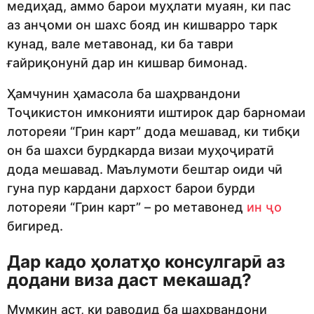
медиҳад, аммо барои муҳлати муаян, ки пас
аз анҷоми он шахс бояд ин кишварро тарк
кунад, вале метавонад, ки ба таври
ғайриқонунӣ дар ин кишвар бимонад.
Ҳамчунин ҳамасола ба шаҳрвандони
Тоҷикистон имконияти иштирок дар барномаи
лотореяи “Грин карт” дода мешавад, ки тибқи
он ба шахси бурдкарда визаи муҳоҷиратӣ
дода мешавад. Маълумоти бештар оиди чӣ
гуна пур кардани дархост барои бурди
лотореяи “Грин карт” – ро метавонед
ин ҷо
бигиред.
Дар кадо ҳолатҳо консулгарӣ аз
додани виза даст мекашад?
Мумкин аст, ки раводид ба шаҳрвандони