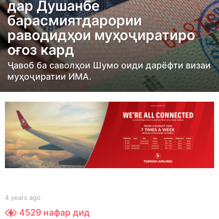
дар Душанбе
a
g
барасмиятдарории
o
раводидҳои муҳоҷиратиро
4
оғоз кард
y
Ҷавоб ба саволҳои Шумо оиди дарёфти визаи
e
муҳоҷиратии ИМА.
a
r
s
a
g
o
b
4 years ago
4
y
y
4529
нафар дид
t
e