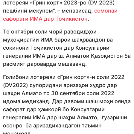
лотереяи «Грин корт» 2023-ро (DV 2023)
пешбинӣ мекунем”, – менависад,
сомонаи
сафорати ИМА дар Тоҷикистон
.
То октябри соли ҷорӣ раводидҳои
муҳоҷиратии ИМА барои шаҳрвандон ва
сокинони Тоҷикистон дар Консулгарии
генералии ИМА дар ш. Алматои Қазоқистон ба
расмият дароварда мешаванд.
Ғолибони лотереяи «Грин корт»-и соли 2022
(DV2022) супоридани аризаҳои худро дар
шаҳри Алмато то 30 сентябри соли 2022
идома медиҳанд. Дар давоми шаш моҳи оянда
сафорат дар ҳамкорӣ бо Консулгарии
генералии ИМА дар шаҳри Алмато, гузариши
осонро ба аризадиҳандагон таъмин
менамояд.