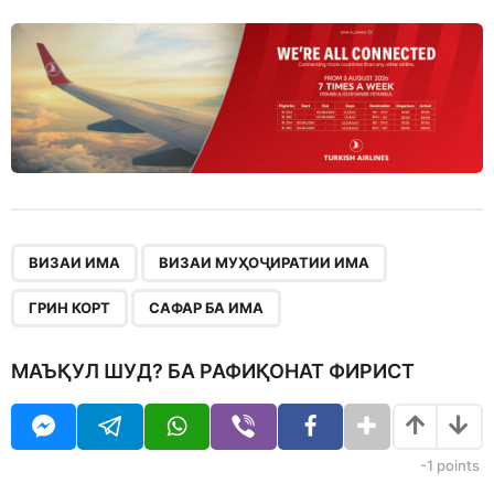
,
,
,
ВИЗАИ ИМА
ВИЗАИ МУҲОҶИРАТИИ ИМА
ГРИН КОРТ
САФАР БА ИМА
МАЪҚУЛ ШУД? БА РАФИҚОНАТ ФИРИСТ
-1
points