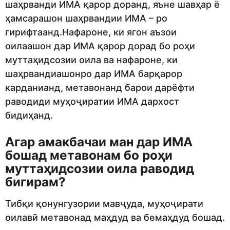
шаҳрванди ИМА қарор доранд, яъне шавҳар ё
ҳамсарашон шаҳрвандии ИМА – ро
гирифтаанд.Нафароне, ки ягон аъзои
оилаашон дар ИМА қарор дорад бо роҳи
муттаҳидсозии оила ва нафароне, ки
шаҳрвандиашонро дар ИМА барқарор
карданианд, метавонанд барои дарёфти
раводиди муҳоҷиратии ИМА дархост
бидиҳанд.
Агар амакбачаи ман дар ИМА
бошад метавонам бо роҳи
муттаҳидсозии оила раводид
бигирам?
Тибқи қонунгузории мавҷуда, муҳоҷирати
оилавӣ метавонад маҳдуд ва бемаҳдуд бошад.