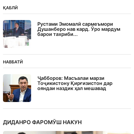
ҚАБЛӢ
Рустами Эмомалӣ сармеъмори
Душанберо нав кард. Ӯро мардум
барои тахриби...
НАВБАТӢ
Ҷабборов: Масъалаи марзи
Тоҷикистону Қирғизистон дар
ояндаи наздик ҳал мешавад
ДИДАНРО ФАРОМӮШ НАКУН