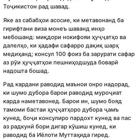
Тоҷикистон рад шавад.
Яке аз сабабҳои асосие, ки метавонанд ба
гирифтани виза монеъ шаванд инҳо
мебошанд: миқдори нокифояи ҳуҷҷатҳо ва
далелҳо, ки ҳадафи сафарро дақиқ шарҳ
медиҳанд; консул 100 фоиз ба зарурати сафар
аз рӯи ҳуҷҷатҳои пешниҳодшуда боварӣ
надошта бошад.
Рад кардани раводид маънои онро надорад,
ки шумо дубора барои раводид муроҷиат
карда наметавонед. Барои ин, шумо бояд
тамоми бастаи ҳуҷҷатҳоро дубора ҷамъ
кунед, боҷи консулиро пардохт кунед ва пас
аз радкунӣ бори дигар кӯшиш кунед, ки
раводид ба Иёлоти Муттаҳида гиред.