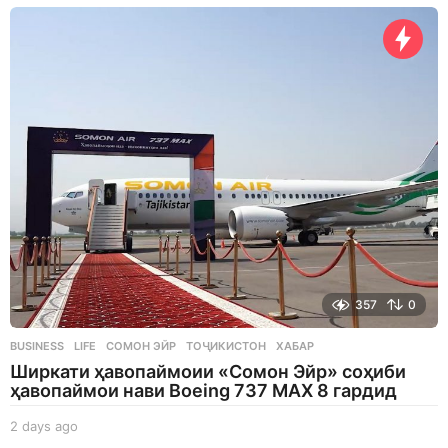
357
0
BUSINESS
,
LIFE
СОМОН ЭЙР
,
ТОҶИКИСТОН
,
ХАБАР
Ширкати ҳавопаймоии «Сомон Эйр» соҳиби
ҳавопаймои нави Boeing 737 MAX 8 гардид
2 days ago
2
d