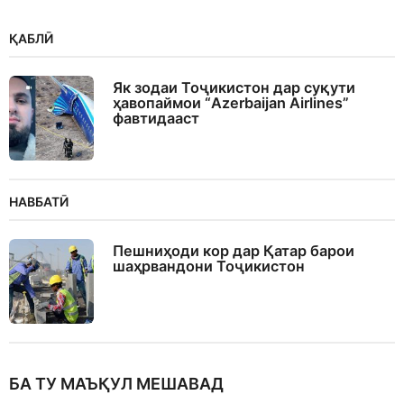
ҚАБЛӢ
Як зодаи Тоҷикистон дар суқути
ҳавопаймои “Azerbaijan Airlines”
фавтидааст
НАВБАТӢ
Пешниҳоди кор дар Қатар барои
шаҳрвандони Тоҷикистон
БА ТУ МАЪҚУЛ МЕШАВАД