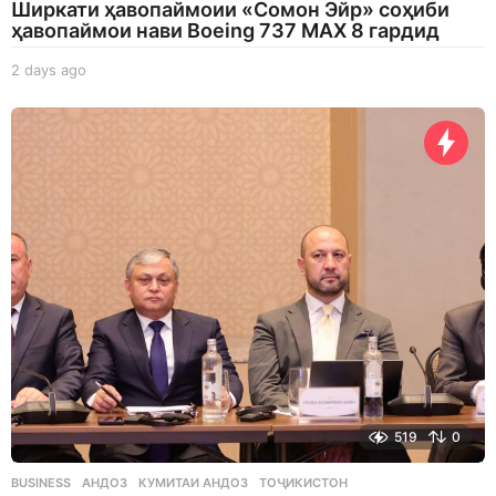
Ширкати ҳавопаймоии «Сомон Эйр» соҳиби
ҳавопаймои нави Boeing 737 MAX 8 гардид
2 days ago
2
d
a
y
s
a
g
o
519
0
BUSINESS
АНДОЗ
,
КУМИТАИ АНДОЗ
,
ТОҶИКИСТОН