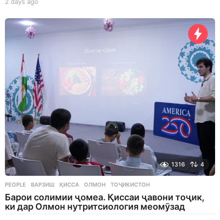
2 days ago
2
d
a
y
s
a
g
o
1316
4
PEOPLE
ВАРЗИШ
,
ҚИССА
,
ОЛМОН
,
ТОҶИКИСТОН
Барои солимии ҷомеа. Қиссаи ҷавони тоҷик,
ки дар Олмон нутритсиология меомӯзад