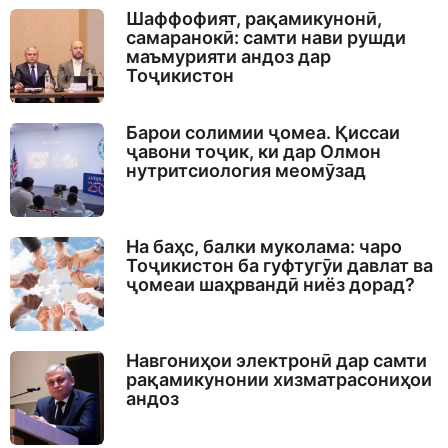
Шаффофият, рақамикунонӣ,
самаранокӣ: самти нави рушди
маъмурияти андоз дар
Тоҷикистон
Барои солимии ҷомеа. Қиссаи
ҷавони тоҷик, ки дар Олмон
нутритсиология меомӯзад
На баҳс, балки муколама: чаро
Тоҷикистон ба гуфтугӯи давлат ва
ҷомеаи шаҳрвандӣ ниёз дорад?
Навгониҳои электронӣ дар самти
рақамикунонии хизматрасониҳои
андоз