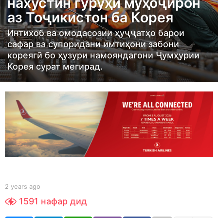
нахустин гурӯҳи муҳоҷирон
s
аз Тоҷикистон ба Корея
a
g
Интихоб ва омодасозии ҳуҷҷатҳо барои
o
сафар ва супоридани имтиҳони забони
2
кореягӣ бо ҳузури намояндагони Ҷумҳурии
Корея сурат мегирад.
y
e
a
r
s
a
g
o
b
2 years ago
2
y
y
1591
нафар дид
S
e
h
a