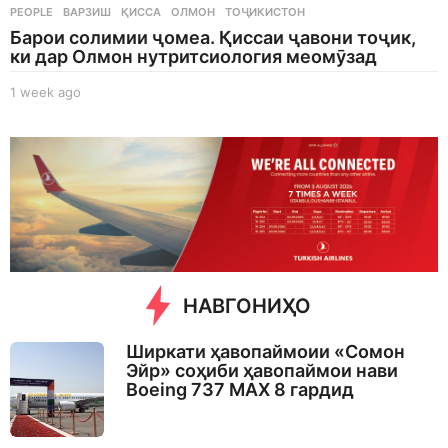
PEOPLE
ВАРЗИШ
,
ҚИССА
,
ОЛМОН
,
ТОҶИКИСТОН
Барои солимии ҷомеа. Қиссаи ҷавони тоҷик,
ки дар Олмон нутритсиология меомӯзад
1 week ago
1
w
e
e
k
a
g
o
НАВГОНИҲО
Ширкати ҳавопаймоии «Сомон
Эйр» соҳиби ҳавопаймои нави
Boeing 737 MAX 8 гардид