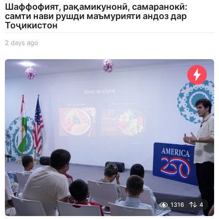
Шаффофият, рақамикунонӣ, самаранокӣ:
самти нави рушди маъмурияти андоз дар
Тоҷикистон
2 days ago
2
d
a
y
s
a
g
o
1316
4