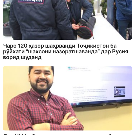
Чаро 120 ҳазор шаҳрванди Тоҷикистон ба
рӯйхати “шахсони назоратшаванда” дар Русия
ворид шуданд