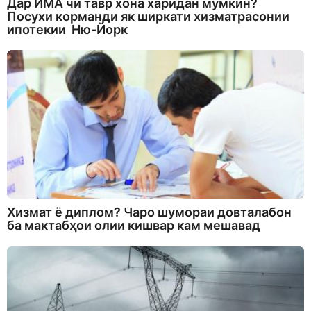
Дар ИМА чӣ тавр хона харидан мумкин?
Посухи корманди як ширкати хизматрасонии
ипотекии Ню-Йорк
Хизмат ё диплом? Чаро шумораи довталабон
ба мактабҳои олии кишвар кам мешавад