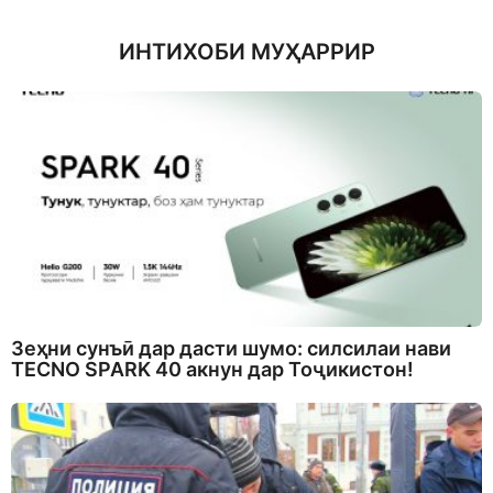
ИНТИХОБИ МУҲАРРИР
Зеҳни сунъӣ дар дасти шумо: силсилаи нави
TECNO SPARK 40 акнун дар Тоҷикистон!