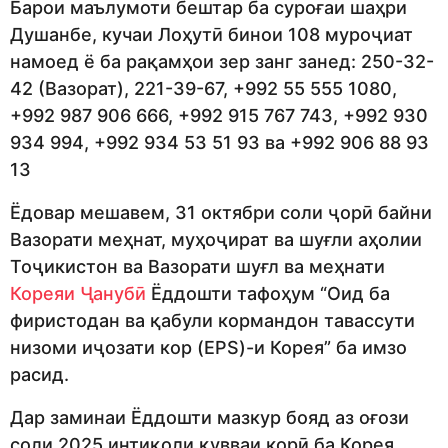
Барои маълумоти бештар ба суроғаи шаҳри
Душанбе, кучаи Лоҳутӣ бинои 108 муроҷиат
намоед ё ба рақамҳои зер занг занед: 250-32-
42 (Вазорат), 221-39-67, +992 55 555 1080,
+992 987 906 666, +992 915 767 743, +992 930
934 994, +992 934 53 51 93 ва +992 906 88 93
13
Ёдовар мешавем, 31 октябри соли ҷорӣ байни
Вазорати меҳнат, муҳоҷират ва шуғли аҳолии
Тоҷикистон ва Вазорати шуғл ва меҳнати
Кореяи Ҷанубӣ
Ёддошти тафоҳум “Оид ба
фиристодан ва қабули кормандон тавассути
низоми иҷозати кор (EPS)-и Корея” ба имзо
расид.
Дар заминаи Ёддошти мазкур бояд аз оғози
соли 2025 интиқоли қувваи корӣ ба Корея