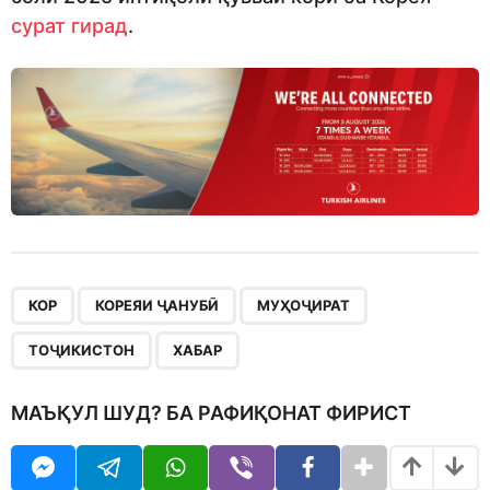
сурат гирад
.
,
,
,
,
КОР
КОРЕЯИ ҶАНУБӢ
МУҲОҶИРАТ
ТОҶИКИСТОН
ХАБАР
МАЪҚУЛ ШУД? БА РАФИҚОНАТ ФИРИСТ