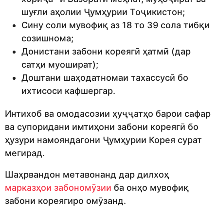
шуғли аҳолии Ҷумҳурии Тоҷикистон;
Сину соли мувофиқ аз 18 то 39 сола тибқи
созишнома;
Донистани забони кореягӣ ҳатмӣ (дар
сатҳи муошират);
Доштани шаҳодатномаи тахассусӣ бо
ихтисоси кафшергар.
Интихоб ва омодасозии ҳуҷҷатҳо барои сафар
ва супоридани имтиҳони забони кореягӣ бо
ҳузури намояндагони Ҷумҳурии Корея сурат
мегирад.
Шаҳрвандон метавонанд дар дилхоҳ
марказҳои забономӯзии
ба онҳо мувофиқ
забони кореягиро омӯзанд.