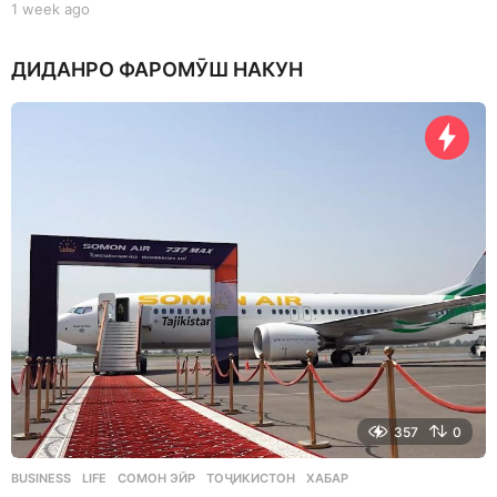
1 week ago
1
w
e
ДИДАНРО ФАРОМӮШ НАКУН
e
k
a
g
o
357
0
BUSINESS
,
LIFE
СОМОН ЭЙР
,
ТОҶИКИСТОН
,
ХАБАР