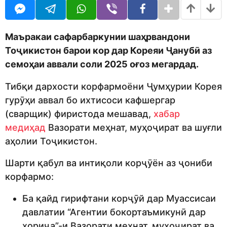
o
r
d
s
m
a
o
g
Маъракаи сафарбаркунии шаҳрвандони
n
o
Тоҷикистон барои кор дар Кореяи Ҷанубӣ аз
семоҳаи аввали соли 2025 оғоз мегардад.
Тибқи дархости корфармоёни Ҷумҳурии Корея
гурӯҳи аввал бо ихтисоси кафшергар
(сварщик) фиристода мешавад,
хабар
медиҳад
Вазорати меҳнат, муҳоҷират ва шуғли
аҳолии Тоҷикистон.
Шарти қабул ва интиқоли корҷӯён аз ҷониби
корфармо:
Ба қайд гирифтани корҷӯй дар Муассисаи
давлатии “Агентии бокортаъмикунӣ дар
хориҷа”-и Вазорати меҳнат, муҳоҷират ва