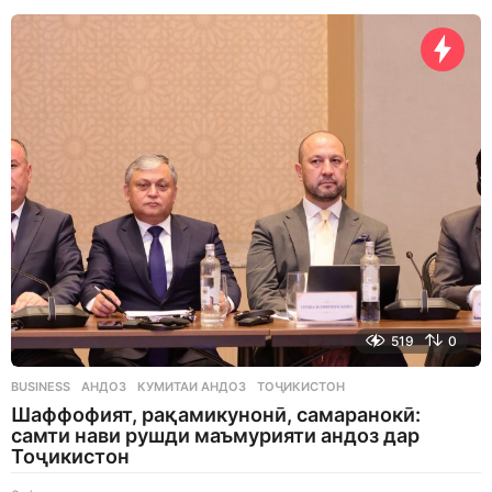
a
y
s
a
g
o
519
0
BUSINESS
АНДОЗ
,
КУМИТАИ АНДОЗ
,
ТОҶИКИСТОН
Шаффофият, рақамикунонӣ, самаранокӣ:
самти нави рушди маъмурияти андоз дар
Тоҷикистон