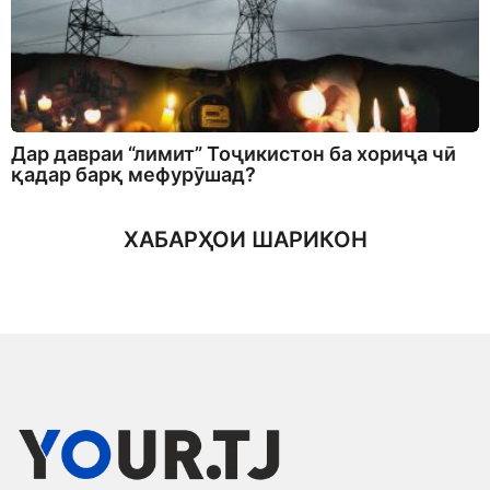
Дар давраи “лимит” Тоҷикистон ба хориҷа чӣ
қадар барқ мефурӯшад?
ХАБАРҲОИ ШАРИКОН