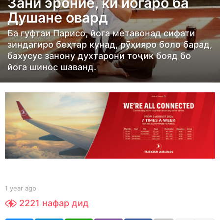
Зани эроние, ки йогаро ба
r
Душане овард
a
g
Ба гуфтаи Парисо, йога метавонад сифати
o
зиндагиро беҳтар кунад, рӯҳияро боло барад,
бахусус занону духтарони тоҷик бояд бо
1
йога шинос шаванд.
y
e
a
r
a
g
o
b
1 year ago
1
y
y
2221
нафар дид
S
e
h
a