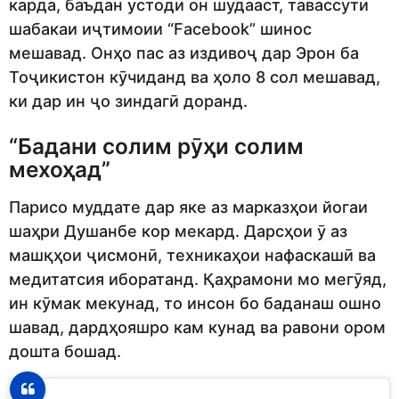
карда, баъдан устоди он шудааст, тавассути
шабакаи иҷтимоии “Facebook” шинос
мешавад. Онҳо пас аз издивоҷ дар Эрон ба
Тоҷикистон кӯчиданд ва ҳоло 8 сол мешавад,
ки дар ин ҷо зиндагӣ доранд.
“Бадани солим рӯҳи солим
мехоҳад”
Парисо муддате дар яке аз марказҳои йогаи
шаҳри Душанбе кор мекард. Дарсҳои ӯ аз
машқҳои ҷисмонӣ, техникаҳои нафаскашӣ ва
медитатсия иборатанд. Қаҳрамони мо мегӯяд,
ин кӯмак мекунад, то инсон бо баданаш ошно
шавад, дардҳояшро кам кунад ва равони ором
дошта бошад.