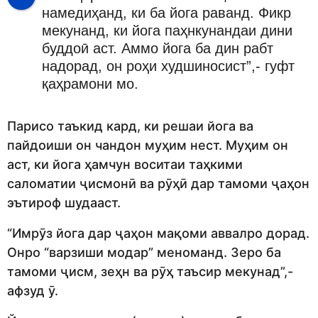
намедиҳанд, ки ба йога раванд. Фикр
мекунанд, ки йога паҳнкунандаи дини
буддоӣ аст. Аммо йога ба дин рабт
надорад, он роҳи худшиносист”,- гуфт
қаҳрамони мо.
Парисо таъкид кард, ки решаи йога ва
пайдоиши он чандон муҳим нест. Муҳим он
аст, ки йога ҳамчун воситаи таҳкими
саломатии ҷисмонӣ ва рӯҳӣ дар тамоми ҷаҳон
эътироф шудааст.
“Имрӯз йога дар ҷаҳон мақоми аввалро дорад.
Онро “варзиши модар” меноманд. Зеро ба
тамоми ҷисм, зеҳн ва рӯҳ таъсир мекунад”,-
афзуд ӯ.