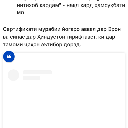
интихоб кардам”,- нақл кард ҳамсуҳбати
мо.
Сертификати мурабии йогаро аввал дар Эрон
ва сипас дар Ҳиндустон гирифтааст, ки дар
тамоми ҷаҳон эътибор дорад.