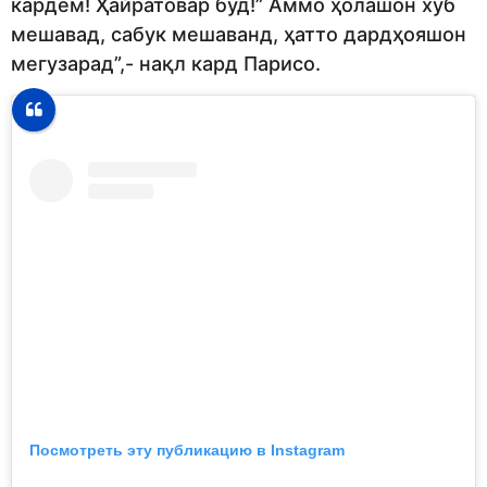
кардем! Ҳайратовар буд!” Аммо ҳолашон хуб
мешавад, сабук мешаванд, ҳатто дардҳояшон
мегузарад”,- нақл кард Парисо.
Посмотреть эту публикацию в Instagram