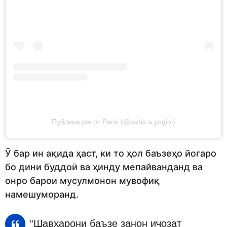
Публикация от Paris (@paris.a.yogini)
Ӯ бар ин ақида ҳаст, ки то ҳол баъзеҳо йогаро
бо дини буддоӣ ва ҳинду мепайванданд ва
онро барои мусулмонон мувофиқ
намешуморанд.
“Шавҳарони баъзе занон иҷозат