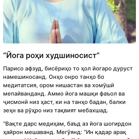
“Йога роҳи худшиносист”
Парисо афзуд, бисёриҳо то ҳол йогаро дуруст
намешиносанд. Онҳо онро танҳо бо
медитатсия, ором нишастан ва хомӯшӣ
мепайванданд. Аммо йога машқи фаъол ва
ҷисмонӣ низ ҳаст, ки на танҳо бадан, балки
зеҳн ва рӯҳро низ тақвият мебахшад.
“Вақте дарс медиҳам, баъд аз йога шогирдон
ҳайрон мешаванд. Мегӯянд: “Ин қадар арақ