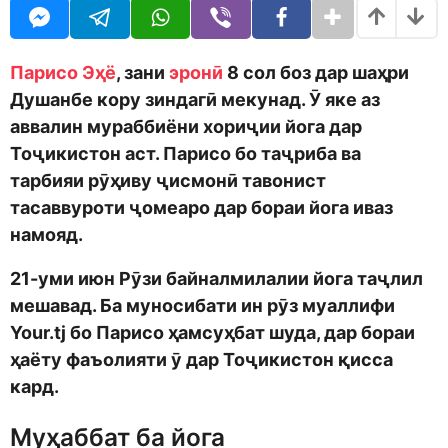
o
r
d
a
m
g
o
o
Парисо Эҳё
, зани
эронӣ
8 сол боз дар шаҳри
n
Душанбе кору зиндагӣ мекунад. Ӯ яке аз
аввалин мураббиёни хориҷии йога дар
Тоҷикистон аст. Парисо бо таҷриба ва
тарбияи рӯҳиву ҷисмонӣ тавонист
тасаввуроти ҷомеаро дар бораи йога иваз
намояд.
21-уми июн Рӯзи байналмилалии йога таҷлил
мешавад. Ба муносибати ин рӯз муаллифи
Your.tj бо Парисо ҳамсуҳбат шуда, дар бораи
ҳаёту фаъолияти ӯ дар Тоҷикистон қисса
кард.
Муҳаббат ба йога