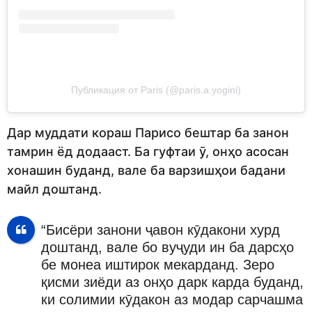
Публикация от Paris (@paris.a.yogini)
Дар муддати кораш Парисо бештар ба занон
тамрин ёд додааст. Ба гуфтаи ӯ, онҳо асосан
хонашин буданд, вале ба варзишҳои бадани
майл доштанд.
“Бисёри занони ҷавон кӯдакони хурд
доштанд, вале бо вуҷуди ин ба дарсҳо
бе монеа иштирок мекарданд. Зеро
қисми зиёди аз онҳо дарк карда буданд,
ки солимии кӯдакон аз модар сарчашма