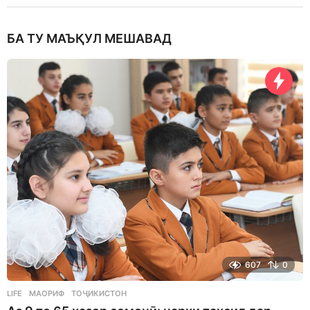
БА ТУ МАЪҚУЛ МЕШАВАД
607
0
LIFE
МАОРИФ
,
ТОҶИКИСТОН