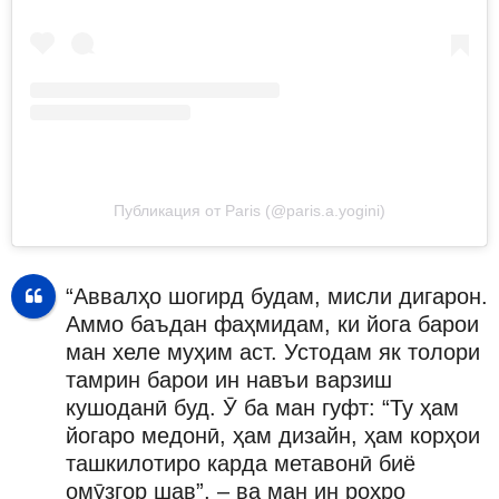
Публикация от Paris (@paris.a.yogini)
“Аввалҳо шогирд будам, мисли дигарон.
Аммо баъдан фаҳмидам, ки йога барои
ман хеле муҳим аст. Устодам як толори
тамрин барои ин навъи варзиш
кушоданӣ буд. Ӯ ба ман гуфт: “Ту ҳам
йогаро медонӣ, ҳам дизайн, ҳам корҳои
ташкилотиро карда метавонӣ биё
омӯзгор шав”, – ва ман ин роҳро