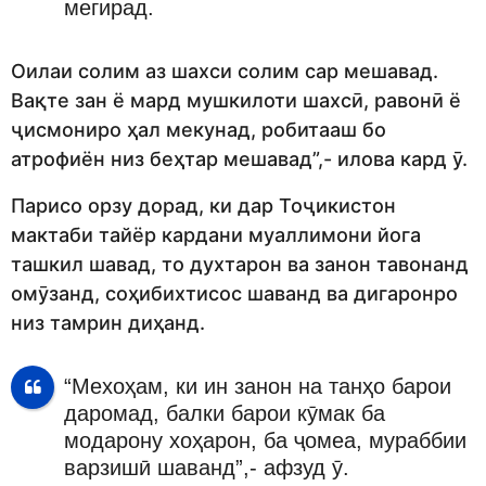
мегирад.
Оилаи солим аз шахси солим сар мешавад.
Вақте зан ё мард мушкилоти шахсӣ, равонӣ ё
ҷисмониро ҳал мекунад, робитааш бо
атрофиён низ беҳтар мешавад”,- илова кард ӯ.
Парисо орзу дорад, ки дар Тоҷикистон
мактаби тайёр кардани муаллимони йога
ташкил шавад, то духтарон ва занон тавонанд
омӯзанд, соҳибихтисос шаванд ва дигаронро
низ тамрин диҳанд.
“Мехоҳам, ки ин занон на танҳо барои
даромад, балки барои кӯмак ба
модарону хоҳарон, ба ҷомеа, мураббии
варзишӣ шаванд”,- афзуд ӯ.