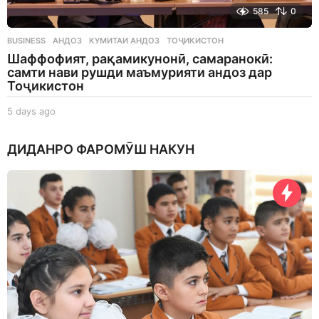
585
0
BUSINESS
АНДОЗ
,
КУМИТАИ АНДОЗ
,
ТОҶИКИСТОН
Шаффофият, рақамикунонӣ, самаранокӣ:
самти нави рушди маъмурияти андоз дар
Тоҷикистон
5 days ago
5
d
a
ДИДАНРО ФАРОМӮШ НАКУН
y
s
a
g
o