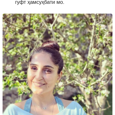
гуфт ҳамсуҳбати мо.