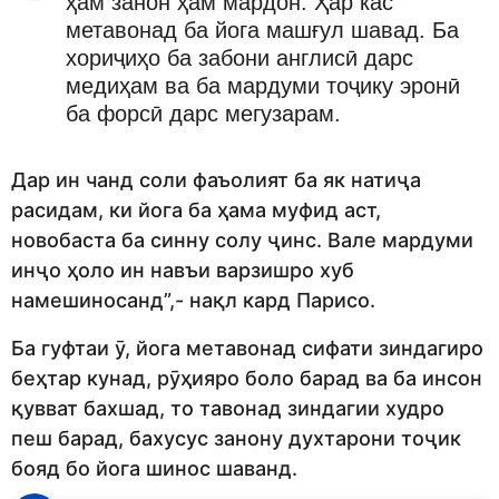
ҳам занон ҳам мардон. Ҳар кас
метавонад ба йога машғул шавад. Ба
хориҷиҳо ба забони англисӣ дарс
медиҳам ва ба мардуми тоҷику эронӣ
ба форсӣ дарс мегузарам.
Дар ин чанд соли фаъолият ба як натиҷа
расидам, ки йога ба ҳама муфид аст,
новобаста ба синну солу ҷинс. Вале мардуми
инҷо ҳоло ин навъи варзишро хуб
намешиносанд”,- нақл кард Парисо.
Ба гуфтаи ӯ, йога метавонад сифати зиндагиро
беҳтар кунад, рӯҳияро боло барад ва ба инсон
қувват бахшад, то тавонад зиндагии худро
пеш барад, бахусус занону духтарони тоҷик
бояд бо йога шинос шаванд.