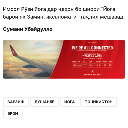
Имсол Рӯзи йога дар ҷаҳон бо шиори “Йога
барои як Замин, яксаломатӣ” таҷлил мешавад.
Сумани Убайдулло
,
,
,
,
ВАРЗИШ
ДУШАНБЕ
ЙОГА
ТОҶИКИСТОН
ЭРОН