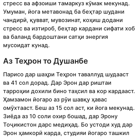
стресс ва афзоиши тамаркуз кӯмак мекунад.
Умуман, йога метавонад ба беҳтар шудани
чандирӣ, қувват, мувозинат, коҳиш додани
стресс ва изтироб, беҳтар кардани сифати хоб
ва баланд бардоштани сатҳи энергия
мусоидат кунад.
Аз Теҳрон то Душанбе
Парисо дар шаҳри Теҳрон таваллуд шудааст
ва 41 сол дорад. Дар Эрон дар риштаи
тарроҳии дохили бино таҳсил ва кор кардааст.
Ҳамзамон йогаро аз рӯи шавқу ҳавас
омӯхтааст. Беш аз 15 сол аст, ки йога мекунад.
Зиёда аз 10 соли охир бошад, дар Эрону
Тоҷикистон дарс медиҳад. Бо устоди худ дар
Эрон ҳамкорӣ карда, студияи йогаро ташкил