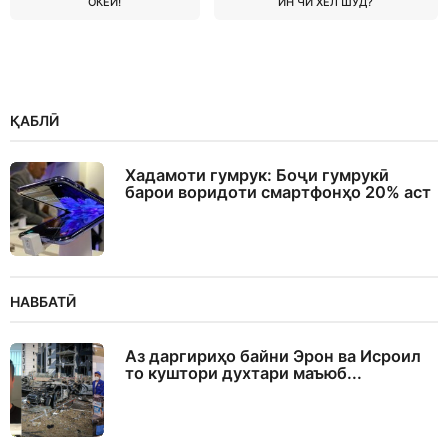
ОКЕЙ!
ИН ЧӢ ХЕЛ ШУД?
ҚАБЛӢ
Хадамоти гумрук: Боҷи гумрукӣ
барои воридоти смартфонҳо 20% аст
НАВБАТӢ
Аз даргириҳо байни Эрон ва Исроил
то куштори духтари маъюб...