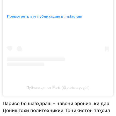
Посмотреть эту публикацию в Instagram
Публикация от Paris (@paris.a.yogini)
Парисо бо шавҳараш – ҷавони эроние, ки дар
Донишгоҳи политехникии Тоҷикистон таҳсил