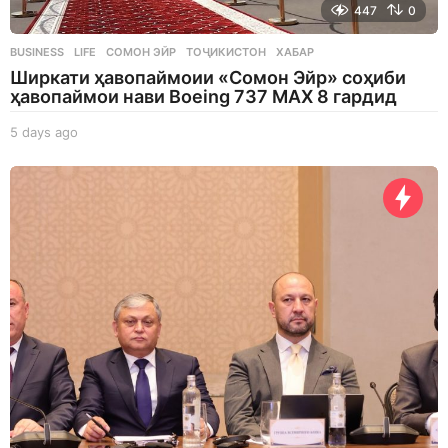
447
0
BUSINESS
,
LIFE
СОМОН ЭЙР
,
ТОҶИКИСТОН
,
ХАБАР
Ширкати ҳавопаймоии «Сомон Эйр» соҳиби
ҳавопаймои нави Boeing 737 MAX 8 гардид
5 days ago
5
d
a
y
s
a
g
o