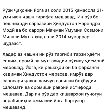
Рӯзи ҷаҳонии йога аз соли 2015 ҳамасола 21-
уми июн ҷашн гирифта мешавад. Ин рӯз бо
пешниҳоди сарвазири Ҳиндустон Нарендра
Модӣ ва бо қарори Маҷмаи Умумии Созмони
Милали Муттаҳид соли 2014 муқаррар
шудааст.
Ҳадаф аз ҷашни ин рӯз тарғиби тарзи ҳаёти
солим, оромӣ ва муттаҳидии рӯҳиву ҷисмонӣ
мебошад. Йога, ки решаҳои он ба фарҳанги
қадимаи Ҳиндустон мерасад, имрӯз дар
саросари ҷаҳон ҳамчун василаи беҳбудии
саломатӣ ва оромиши равонӣ истифода
мешавад. Дар ин рӯз дар кишварҳои гуногун
чорабиниҳои оммавии йога баргузор
мешаванд.