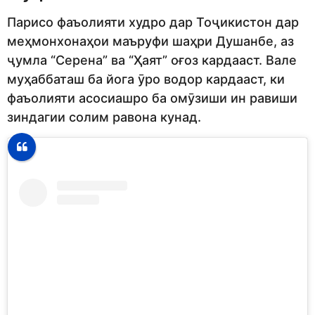
Парисо фаъолияти худро дар Тоҷикистон дар
меҳмонхонаҳои маъруфи шаҳри Душанбе, аз
ҷумла “Серена” ва “Ҳаят” оғоз кардааст. Вале
муҳаббаташ ба йога ӯро водор кардааст, ки
фаъолияти асосиашро ба омӯзиши ин равиши
зиндагии солим равона кунад.