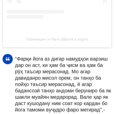
Публикация от Paris (@paris.a.yogini)
“Фарқи йога аз дигар намудҳои варзиш
дар он аст, ки ҳам ба ҷисм ва ҳам ба
рӯҳ таъсир мерасонад. Мо агар
давиданро мисол орем, он танҳо ба
пойҳо таъсир мерасонад, ё агар
бадансозӣ танҳо андоми беруниро ба як
шакли муайян медарорад. Вале ҳар як
даст кушодану ним соат кор кардан бо
йога тамоми вуҷудро фаро мегирад”,-