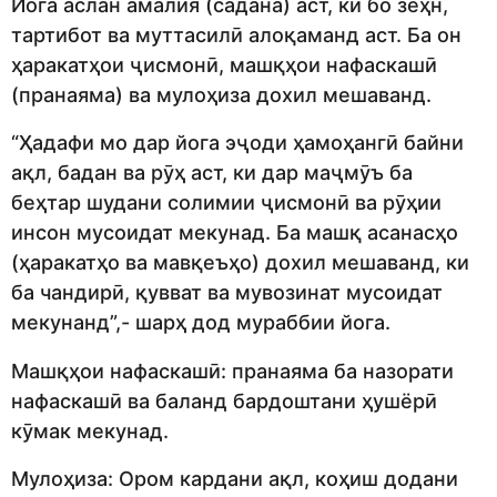
Йога аслан амалия (садана) аст, ки бо зеҳн,
тартибот ва муттасилӣ алоқаманд аст. Ба он
ҳаракатҳои ҷисмонӣ, машқҳои нафаскашӣ
(пранаяма) ва мулоҳиза дохил мешаванд.
“Ҳадафи мо дар йога эҷоди ҳамоҳангӣ байни
ақл, бадан ва рӯҳ аст, ки дар маҷмӯъ ба
беҳтар шудани солимии ҷисмонӣ ва рӯҳии
инсон мусоидат мекунад. Ба машқ асанасҳо
(ҳаракатҳо ва мавқеъҳо) дохил мешаванд, ки
ба чандирӣ, қувват ва мувозинат мусоидат
мекунанд”,- шарҳ дод мураббии йога.
Машқҳои нафаскашӣ: пранаяма ба назорати
нафаскашӣ ва баланд бардоштани ҳушёрӣ
кӯмак мекунад.
Мулоҳиза: Ором кардани ақл, коҳиш додани