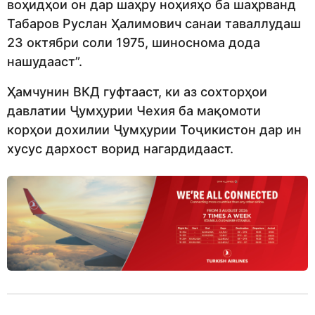
воҳидҳои он дар шаҳру ноҳияҳо ба шаҳрванд
Табаров Руслан Ҳалимович санаи таваллудаш
23 октябри соли 1975, шиноснома дода
нашудааст”.
Ҳамчунин ВКД гуфтааст, ки аз сохторҳои
давлатии Ҷумҳурии Чехия ба мақомоти
корҳои дохилии Ҷумҳурии Тоҷикистон дар ин
хусус дархост ворид нагардидааст.