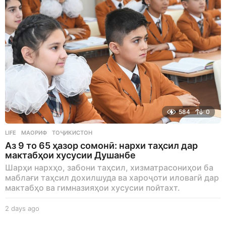
584
0
LIFE
МАОРИФ
,
ТОҶИКИСТОН
Аз 9 то 65 ҳазор сомонӣ: нархи таҳсил дар
мактабҳои хусусии Душанбе
Шарҳи нархҳо, забони таҳсил, хизматрасониҳои ба
маблағи таҳсил дохилшуда ва хароҷоти иловагӣ дар
мактабҳо ва гимназияҳои хусусии пойтахт.
2 days ago
2
d