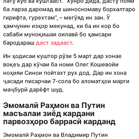
лату кӯб ва куштааст. “Хунро дида, дасту поям
ба ларза даромад ва шиносномаву борхалтаро
гирифта, гурехтам”, – мегӯяд ин зан. Ӯ
ҳамчунин изҳор мекунад, ки ба ин кор бо
сабаби муноқишаи оилавӣ бо ҳамсари
бародараш
даст задааст
.
Ин ҳодисаи куштор рӯзи 5 март дар хонае
воқеъ дар кӯчаи ба номи Олег Кошевойи
ноҳияи Синои пойтахт рух дод. Дар ин хона
ҷасади писарчаи 7-сола бо аломатҳои марги
маҷбурӣ дарёфт шуд.
Эмомалӣ Раҳмон ва Путин
масъалаи зиёд кардани
парвозҳоро баррасӣ карданд
Эмомалӣ Раҳмон ва Владимир Путин