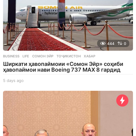
444
0
BUSINESS
,
LIFE
СОМОН ЭЙР
,
ТОҶИКИСТОН
,
ХАБАР
Ширкати ҳавопаймоии «Сомон Эйр» соҳиби
ҳавопаймои нави Boeing 737 MAX 8 гардид
5 days ago
5
d
a
y
s
a
g
o