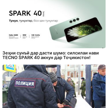
Зеҳни сунъӣ дар дасти шумо: силсилаи нави
TECNO SPARK 40 акнун дар Тоҷикистон!