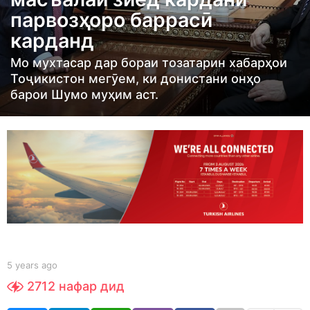
r
парвозҳоро баррасӣ
s
карданд
a
g
Мо мухтасар дар бораи тозатарин хабарҳои
o
Тоҷикистон мегӯем, ки донистани онҳо
5
барои Шумо муҳим аст.
y
e
a
r
s
a
g
o
b
5 years ago
5
y
y
2712
нафар дид
Y
e
O
a