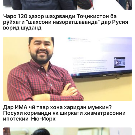
Чаро 120 ҳазор шаҳрванди Тоҷикистон ба
рӯйхати “шахсони назоратшаванда” дар Русия
ворид шуданд
Дар ИМА чӣ тавр хона харидан мумкин?
Посухи корманди як ширкати хизматрасонии
ипотекии Ню-Йорк