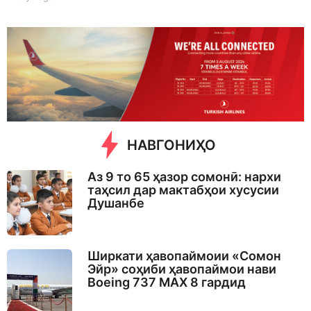
d
a
y
s
a
g
o
НАВГОНИҲО
Аз 9 то 65 ҳазор сомонӣ: нархи
таҳсил дар мактабҳои хусусии
Душанбе
Ширкати ҳавопаймоии «Сомон
Эйр» соҳиби ҳавопаймои нави
Boeing 737 MAX 8 гардид