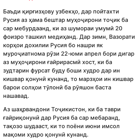
Баъди қирғизҳову узбекҳо, дар пойтахти
Русия аз ҳама бештар муҳоҷирони тоҷик ба
сар мебурдаанд, ки аз шумораи умумӣ 20
фоизро ташкил медиҳанд. Дар зимн, Вазорати
корҳои дохилии Русия бо нашри як
муроҷиатнома рӯзи 22-юми апрел бори дигар
аз муҳоҷирони ғайрирасмӣ хост, ки ба
зудтарин фурсат буду боши худро дар ин
кишвар қонунӣ кунанд, то марзҳои ин кишвар
барои солҳои тӯлонӣ ба рӯяшон баста
нашавад.
Аз шаҳрвандони Тоҷикистон, ки ба таври
ғайриқонунӣ дар Русия ба сар мебаранд,
тақозо шудааст, ки то поёни июни имсол
мақоми худро қонунӣ кунанд.