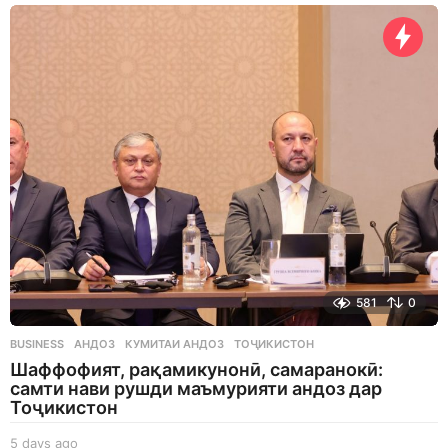
a
y
s
a
g
o
581
0
BUSINESS
АНДОЗ
,
КУМИТАИ АНДОЗ
,
ТОҶИКИСТОН
Шаффофият, рақамикунонӣ, самаранокӣ:
самти нави рушди маъмурияти андоз дар
Тоҷикистон
5 days ago
5