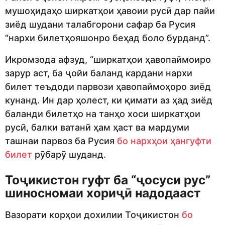
мушоҳидаҳо ширкатҳои ҳавоии русӣ дар пайи
зиёд шудани талабгорони сафар ба Русия
“нархи билетҳояшонро беҳад боло бурданд”.
Икромзода афзуд, “ширкатҳои ҳавопаймоиро
зарур аст, ба ҷойи баланд кардани нархи
билет теъдоди парвози ҳавопаймоҳоро зиёд
кунанд. Ин дар ҳолест, ки қимати аз ҳад зиёд
баланди билетҳо на танҳо хоси ширкатҳои
русӣ, балки ватанӣ ҳам ҳаст ва мардуми
ташнаи парвоз ба Русия
бо нархҳои ҳангуфти
билет
рӯбарӯ шуданд.
Тоҷикистон гуфт ба “ҷосуси рус”
шиносномаи хориҷӣ надодааст
Вазорати корҳои дохилии Тоҷикистон
бо