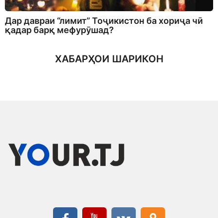
Дар давраи “лимит” Тоҷикистон ба хориҷа чӣ
қадар барқ мефурӯшад?
ХАБАРҲОИ ШАРИКОН