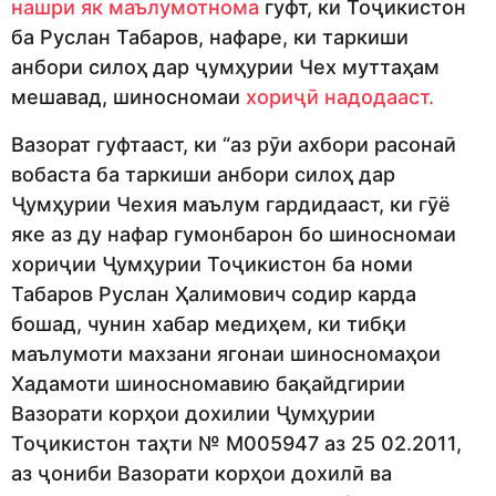
нашри як маълумотнома
гуфт, ки Тоҷикистон
ба Руслан Табаров, нафаре, ки таркиши
анбори силоҳ дар ҷумҳурии Чех муттаҳам
мешавад, шиносномаи
хориҷӣ надодааст.
Вазорат гуфтааст, ки “аз рӯи ахбори расонаӣ
вобаста ба таркиши анбори силоҳ дар
Ҷумҳурии Чехия маълум гардидааст, ки гӯё
яке аз ду нафар гумонбарон бо шиносномаи
хориҷии Ҷумҳурии Тоҷикистон ба номи
Табаров Руслан Ҳалимович содир карда
бошад, чунин хабар медиҳем, ки тибқи
маълумоти махзани ягонаи шиносномаҳои
Хадамоти шиносномавию бақайдгирии
Вазорати корҳои дохилии Ҷумҳурии
Тоҷикистон таҳти № М005947 аз 25 02.2011,
аз ҷониби Вазорати корҳои дохилӣ ва