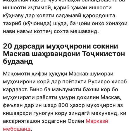
иншооти иҷтимоӣ, қариб ҳамаи иншооти
кӯҳнаву дар ҳолати садамавӣ қарордошта
тахриб (кӯчонида) шуда, ба ҷойи онҳо хонаҳои
нави навъи коттеҷ сохта мешаванд.
20 дарсади муҳоҷирони сокини
Маскав шаҳрвандони Тоҷикистон
будаанд
Мақомоти ҳифзи ҳуқуқи Маскав шумораи
муҳоҷирони корӣ дар пойтахти Русияро ҳисоб
кардааст. Бино ба маълумоти бахши кор бо
муҳоҷирати раёсати умури дохилии Маскав,
феълан дар ин шаҳр 800 ҳазор муҳоҷирон аз
кишварҳои гуногун кору зиндагӣ мекунанд, ки
аксарияташон зодагони Осиёи
Марказӣ
мебошанд
.