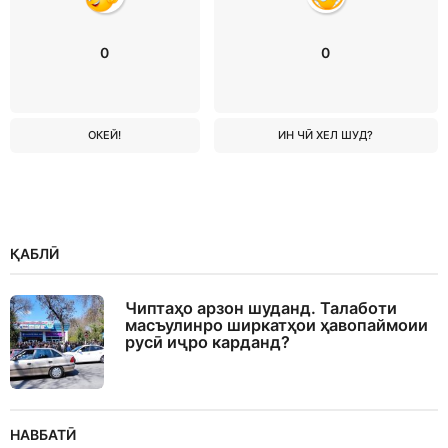
0
0
ОКЕЙ!
ИН ЧӢ ХЕЛ ШУД?
ҚАБЛӢ
Чиптаҳо арзон шуданд. Талаботи
масъулинро ширкатҳои ҳавопаймоии
русӣ иҷро карданд?
НАВБАТӢ