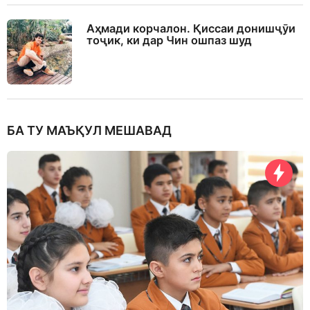
Аҳмади корчалон. Қиссаи донишҷӯи
тоҷик, ки дар Чин ошпаз шуд
БА ТУ МАЪҚУЛ МЕШАВАД