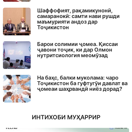
Шаффофият, рақамикунонӣ,
самаранокӣ: самти нави рушди
маъмурияти андоз дар
Тоҷикистон
Барои солимии ҷомеа. Қиссаи
ҷавони тоҷик, ки дар Олмон
нутритсиология меомӯзад
На баҳс, балки муколама: чаро
Тоҷикистон ба гуфтугӯи давлат ва
ҷомеаи шаҳрвандӣ ниёз дорад?
ИНТИХОБИ МУҲАРРИР