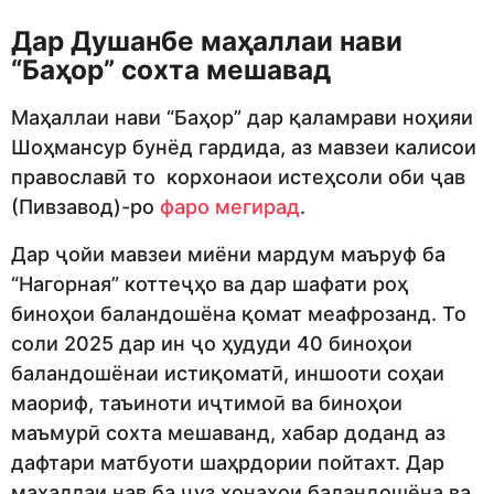
Дар Душанбе маҳаллаи нави
“Баҳор” сохта мешавад
Маҳаллаи нави “Баҳор” дар қаламрави ноҳияи
Шоҳмансур бунёд гардида, аз мавзеи калисои
православӣ то корхонаои истеҳсоли оби ҷав
(Пивзавод)-ро
фаро мегирад
.
Дар ҷойи мавзеи миёни мардум маъруф ба
“Нагорная” коттеҷҳо ва дар шафати роҳ
биноҳои баландошёна қомат меафрозанд. То
соли 2025 дар ин ҷо ҳудуди 40 биноҳои
баландошёнаи истиқоматӣ, иншооти соҳаи
маориф, таъиноти иҷтимоӣ ва биноҳои
маъмурӣ сохта мешаванд, хабар доданд аз
дафтари матбуоти шаҳрдории пойтахт. Дар
маҳаллаи нав ба ҷуз хонаҳои баландошёна ва