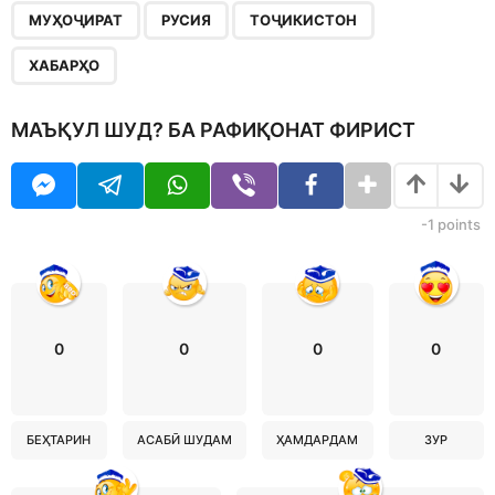
,
,
,
МУҲОҶИРАТ
РУСИЯ
ТОҶИКИСТОН
ХАБАРҲО
МАЪҚУЛ ШУД? БА РАФИҚОНАТ ФИРИСТ
-1
points
0
0
0
0
БЕҲТАРИН
АСАБӢ ШУДАМ
ҲАМДАРДАМ
ЗУР