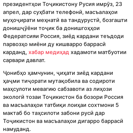
президентҳои Тоҷикистону Русия имрӯз, 23
апрел, дар суҳбати телефонӣ, масъалаҳои
муҳоҷирати меҳнатӣ ва тандурустӣ, бозгашти
донишҷӯёни тоҷик ба донишгоҳҳои
Федератсияи Россия, зиёд кардани теъдоди
парвозҳо миёни ду кишварро баррасӣ
карданд,
хабар медиҳад
хадамоти матбуотии
сарвари давлат.
Ҷонибҳо ҳамчунин, ҷиҳати зиёд кардани
ҳаҷми тиҷорати мутақобила ва содироти
маҳсулоти мевагию сабзавоти аз лиҳози
экологӣ тозаи Тоҷикистон ба бозори Россия
ва масъалаҳои татбиқи лоиҳаи сохтмони 5
мактаб бо таҳсилоти забони русӣ дар
Тоҷикистон ва масъалаҳои дигарро баррасӣ
намуданд.