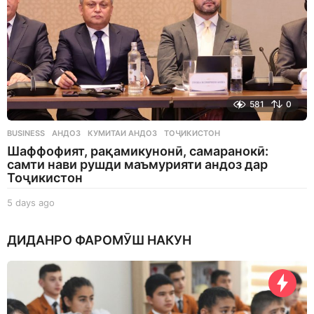
581
0
BUSINESS
АНДОЗ
,
КУМИТАИ АНДОЗ
,
ТОҶИКИСТОН
Шаффофият, рақамикунонӣ, самаранокӣ:
самти нави рушди маъмурияти андоз дар
Тоҷикистон
5 days ago
5
d
a
ДИДАНРО ФАРОМӮШ НАКУН
y
s
a
g
o