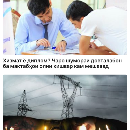
Хизмат ё диплом? Чаро шумораи довталабон
ба мактабҳои олии кишвар кам мешавад