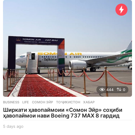
a
y
s
a
g
o
444
0
BUSINESS
,
LIFE
СОМОН ЭЙР
,
ТОҶИКИСТОН
,
ХАБАР
Ширкати ҳавопаймоии «Сомон Эйр» соҳиби
ҳавопаймои нави Boeing 737 MAX 8 гардид
5 days ago
5
d