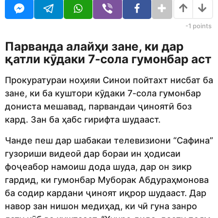
U
r
R
s
a
-1
points
g
o
Парванда алайҳи зане, ки дар
қатли кӯдаки 7-сола гумонбар аст
Прокуратураи ноҳияи Синои пойтахт нисбат ба
зане, ки ба куштори кӯдаки 7-сола гумонбар
дониста мешавад, парвандаи ҷиноятӣ боз
кард. Зан ба ҳабс гирифта шудааст.
Чанде пеш дар шабакаи телевизиони “Сафина”
гузориши видеоӣ дар бораи ин ҳодисаи
фоҷеабор намоиш дода шуда, дар он зикр
гардид, ки гумонбар Муборак Абдураҳмонова
ба содир кардани ҷиноят иқрор шудааст. Дар
навор зан нишон медиҳад, ки чӣ гуна занро