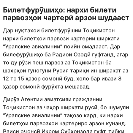
Билетфурӯшиҳо: нархи билети
парвозҳои чартерӣ
арзон шудааст
Дар нуқтаҳои билетфурӯшии Тоҷикистон
нархи билетҳои парвози чартерии ширкати
“Уралские авиалинии” поийн омадааст. Дар
билефурӯшиҳо ба Радиои Озодӣ гуфтанд, агар
то ду рӯзи пеш парвоз аз Тоҷикистон ба
шаҳрҳои гуногуни Русия тариқи ин ширакат аз
12 то 15 ҳазор сомонӣ буд, ҳоло бар ивази 8
ҳазор сомонӣ фурӯхта мешавад.
Дирӯз Агентии авиатсияи граждании
Тоҷикистон аз чаҳор ширкати русӣ, бо шумули
“Уралские авиалинии” тақозо кард, ки нархи
билетҳои парвозҳои чартериро арзон кунанд.
Раиси оҷонсӣ Икром Субҳонзода гуфт, тибқи