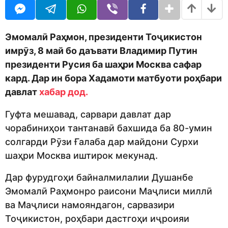
o
r
d
a
m
g
o
o
Эмомалӣ Раҳмон, президенти Тоҷикистон
n
имрӯз, 8 май бо даъвати Владимир Путин
президенти Русия ба шаҳри Москва сафар
кард. Дар ин бора Хадамоти матбуоти роҳбари
давлат
хабар дод.
Гуфта мешавад, сарвари давлат дар
чорабиниҳои тантанавӣ бахшида ба 80-умин
солгарди Рӯзи Ғалаба дар майдони Сурхи
шаҳри Москва иштирок мекунад.
Дар фурудгоҳи байналмилалии Душанбе
Эмомалӣ Раҳмонро раисони Маҷлиси миллӣ
ва Маҷлиси намояндагон, сарвазири
Тоҷикистон, роҳбари дастгоҳи иҷроияи