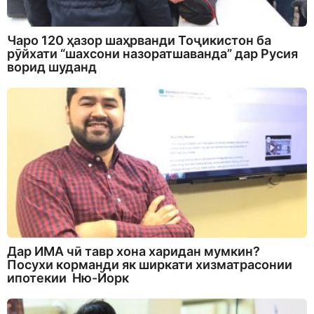
Чаро 120 ҳазор шаҳрванди Тоҷикистон ба
рӯйхати “шахсони назоратшаванда” дар Русия
ворид шуданд
Дар ИМА чӣ тавр хона харидан мумкин?
Посухи корманди як ширкати хизматрасонии
ипотекии Ню-Йорк