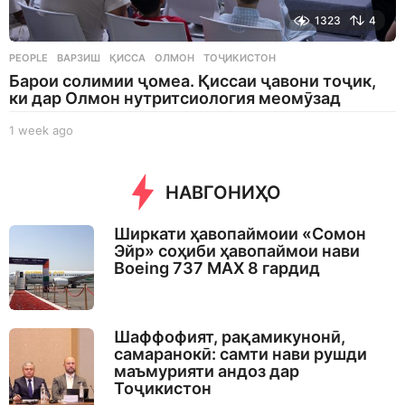
1323
4
PEOPLE
ВАРЗИШ
,
ҚИССА
,
ОЛМОН
,
ТОҶИКИСТОН
Барои солимии ҷомеа. Қиссаи ҷавони тоҷик,
ки дар Олмон нутритсиология меомӯзад
1 week ago
1
w
e
e
НАВГОНИҲО
k
a
Ширкати ҳавопаймоии «Сомон
g
Эйр» соҳиби ҳавопаймои нави
o
Boeing 737 MAX 8 гардид
Шаффофият, рақамикунонӣ,
самаранокӣ: самти нави рушди
маъмурияти андоз дар
Тоҷикистон