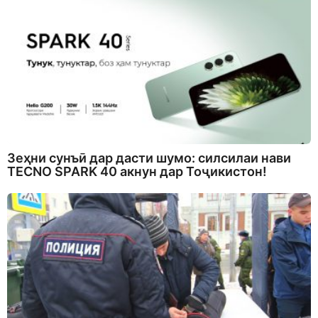
Зеҳни сунъӣ дар дасти шумо: силсилаи нави
TECNO SPARK 40 акнун дар Тоҷикистон!