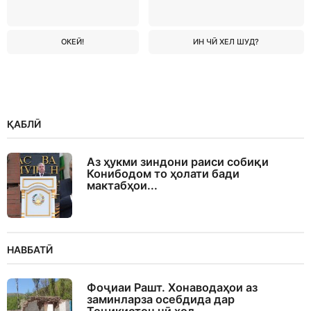
ОКЕЙ!
ИН ЧӢ ХЕЛ ШУД?
ҚАБЛӢ
Аз ҳукми зиндони раиси собиқи
Конибодом то ҳолати бади
мактабҳои...
НАВБАТӢ
Фоҷиаи Рашт. Хонаводаҳои аз
заминларза осебдида дар