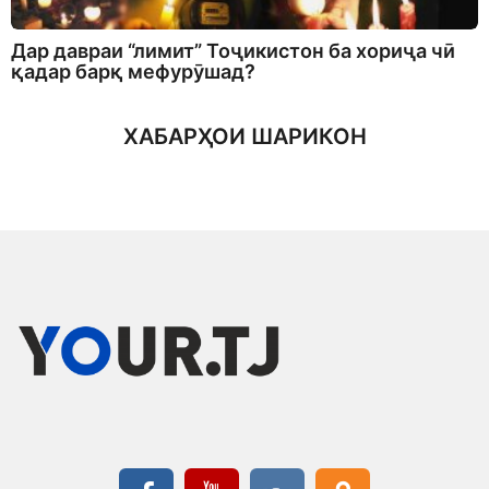
Дар давраи “лимит” Тоҷикистон ба хориҷа чӣ
қадар барқ мефурӯшад?
ХАБАРҲОИ ШАРИКОН