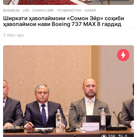
BUSINESS
,
LIFE
СОМОН ЭЙР
,
ТОҶИКИСТОН
,
ХАБАР
Ширкати ҳавопаймоии «Сомон Эйр» соҳиби
ҳавопаймои нави Boeing 737 MAX 8 гардид
3 days ago
3
d
a
y
s
a
g
o
536
0