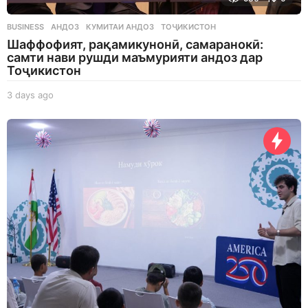
BUSINESS
АНДОЗ
,
КУМИТАИ АНДОЗ
,
ТОҶИКИСТОН
Шаффофият, рақамикунонӣ, самаранокӣ:
самти нави рушди маъмурияти андоз дар
Тоҷикистон
3 days ago
3
d
a
y
s
a
g
o