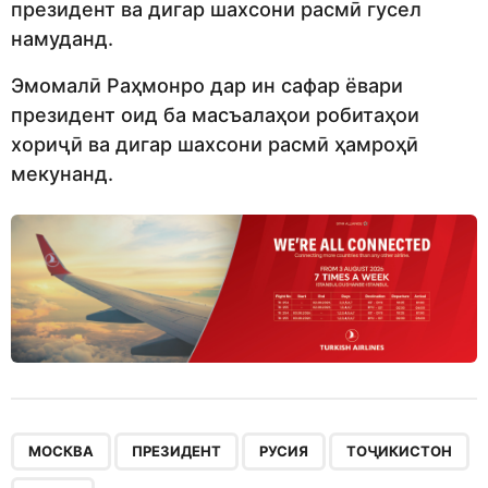
президент ва дигар шахсони расмӣ гусел
намуданд.
Эмомалӣ Раҳмонро дар ин сафар ёвари
президент оид ба масъалаҳои робитаҳои
хориҷӣ ва дигар шахсони расмӣ ҳамроҳӣ
мекунанд.
,
,
,
,
МОСКВА
ПРЕЗИДЕНТ
РУСИЯ
ТОҶИКИСТОН