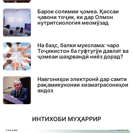
Барои солимии ҷомеа. Қиссаи
ҷавони тоҷик, ки дар Олмон
нутритсиология меомӯзад
На баҳс, балки муколама: чаро
Тоҷикистон ба гуфтугӯи давлат ва
ҷомеаи шаҳрвандӣ ниёз дорад?
Навгониҳои электронӣ дар самти
рақамикунонии хизматрасониҳои
андоз
ИНТИХОБИ МУҲАРРИР