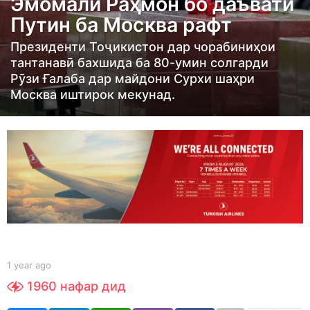
Эмомалӣ Раҳмон бо даъвати
a
Путин ба Москва рафт
r
a
Президенти Тоҷикистон дар чорабиниҳои
тантанавӣ бахшида ба 80-умин солгарди
g
Рӯзи Ғалаба дар майдони Сурхи шаҳри
o
Москва иштирок мекунад.
1
y
e
a
r
a
g
o
b
1 year ago
1
y
y
1960
нафар дид
S
e
h
a