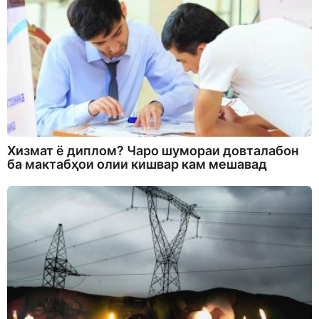
Хизмат ё диплом? Чаро шумораи довталабон
ба мактабҳои олии кишвар кам мешавад