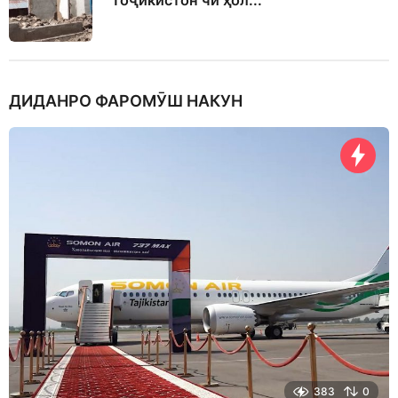
Тоҷикистон чӣ ҳол...
ДИДАНРО ФАРОМӮШ НАКУН
383
0