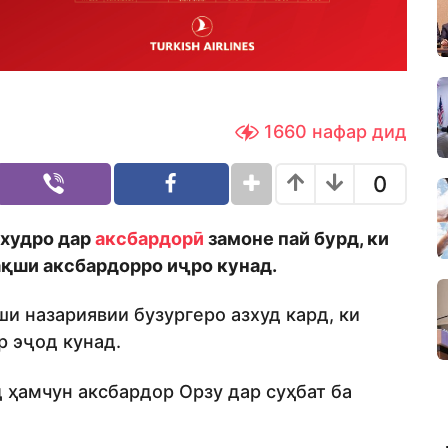
1660
нафар дид
0
худро дар
аксбардорӣ
замоне пай бурд, ки
нақши аксбардорро иҷро кунад.
и назариявии бузургеро азхуд кард, ки
р эҷод кунад.
 ҳамчун аксбардор Орзу дар суҳбат ба