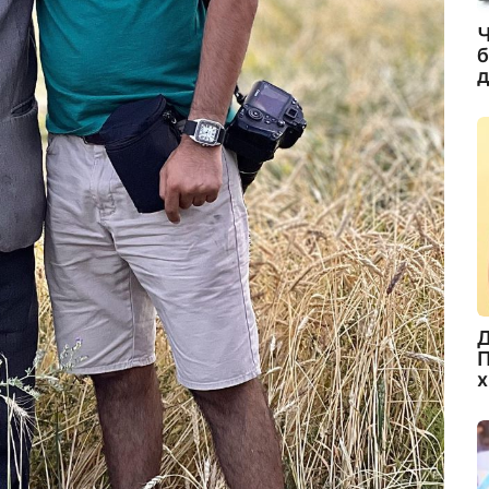
Ч
б
д
Д
П
х