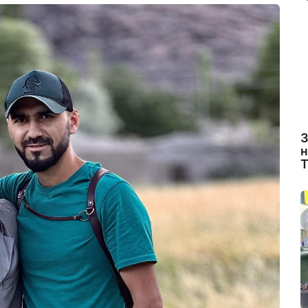
З
н
Т