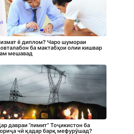
измат ё диплом? Чаро шумораи
овталабон ба мактабҳои олии кишвар
кам мешавад
ар давраи “лимит” Тоҷикистон ба
ориҷа чӣ қадар барқ мефурӯшад?