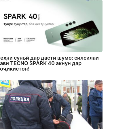
еҳни сунъӣ дар дасти шумо: силсилаи
ави TECNO SPARK 40 акнун дар
оҷикистон!