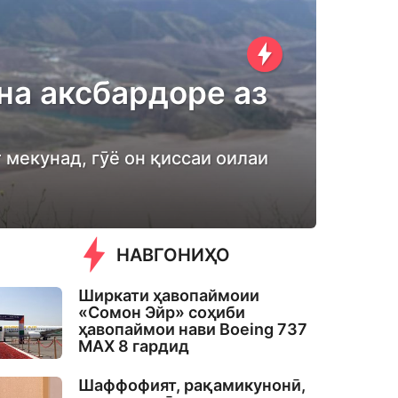
на аксбардоре аз
т мекунад, гӯё он қиссаи оилаи
НАВГОНИҲО
Ширкати ҳавопаймоии
«Сомон Эйр» соҳиби
ҳавопаймои нави Boeing 737
MAX 8 гардид
Шаффофият, рақамикунонӣ,