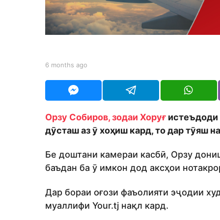
h
s
a
g
o
b
6 months ago
6
y
m
S
o
h
n
o
t
d
h
Орзу Собиров, зодаи Хоруғ
истеъдоди 
m
s
o
дӯсташ аз ӯ хоҳиш кард, то дар тӯяш 
a
n
g
o
Бе доштани камераи касбӣ, Орзу дониш
баъдан ба ӯ имкон дод аксҳои нотакро
Дар бораи оғози фаъолияти эҷодии худ
муаллифи Your.tj нақл кард.