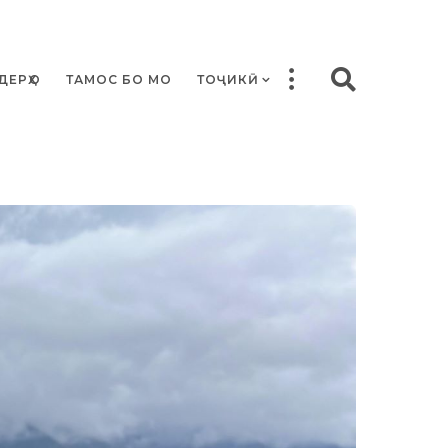
ДЕРҲО
ТАМОС БО МО
ТОҶИКӢ