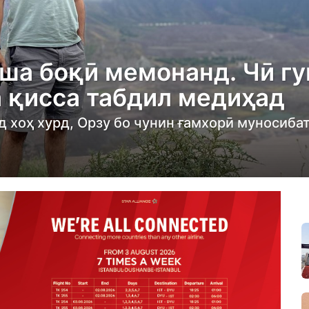
еша боқӣ мемонанд. Чӣ гу
а қисса табдил медиҳад
ад хоҳ хурд, Орзу бо чунин ғамхорӣ муносиба