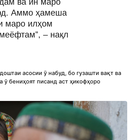
дам ва ин маро
рд. Аммо ҳамеша
ки маро илҳом
меёфтам”, – нақл
оштаи асосии ӯ набуд, бо гузашти вақт ва
ба ӯ бениҳоят писанд аст ҳикофҳоро