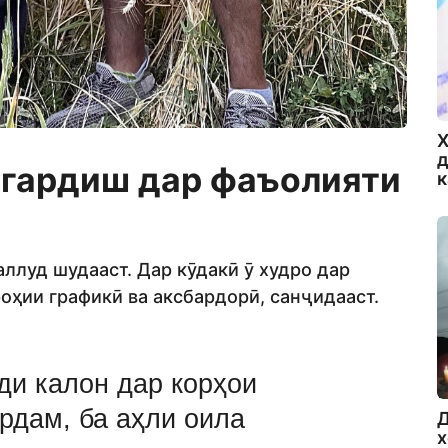
Х
д
 гардиш дар фаъолияти
аллуд шудааст. Дар кӯдакӣ ӯ худро дар
роҳии графикӣ ва аксбардорӣ, санҷидааст.
ди калон дар корҳои
рдам, ба аҳли оила
Д
х