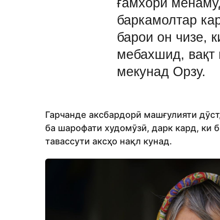
ғамхорӣ менаму
баркамолтар ка
барои он чизе, 
мебахшид, вақт 
мекунад Орзу.
Гарчанде аксбардорӣ машғулияти дӯстд
ба шарофати худомӯзӣ, дарк кард, ки 
тавассути аксҳо нақл кунад.