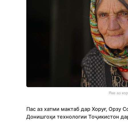
Яке аз ко
Пас аз хатми мактаб дар Хоруғ, Орзу 
Донишгоҳи технологии Тоҷикистон да