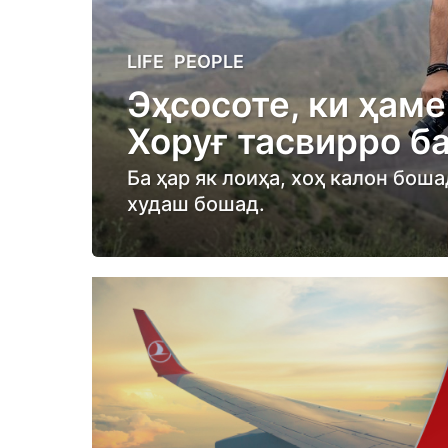
6
LIFE
,
PEOPLE
m
Эҳсосоте, ки ҳам
o
Хоруғ тасвирро б
n
t
Ба ҳар як лоиҳа, хоҳ калон бош
h
худаш бошад.
s
a
g
o
6
m
o
n
t