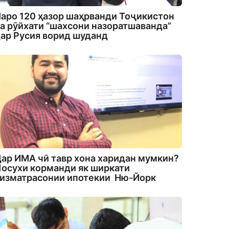
аро 120 ҳазор шаҳрванди Тоҷикистон
а рӯйхати “шахсони назоратшаванда”
ар Русия ворид шуданд
ар ИМА чӣ тавр хона харидан мумкин?
осухи корманди як ширкати
изматрасонии ипотекии Ню-Йорк