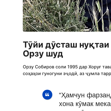
Тӯйи дӯсташ нуқтаи
Орзу шуд
Орзу Собиров соли 1995 дар Хоруғ тав
соҳаҳои гуногуни эҷодӣ, аз ҷумла тар
“Ҳамчун фарзан
хона кӯмак мека