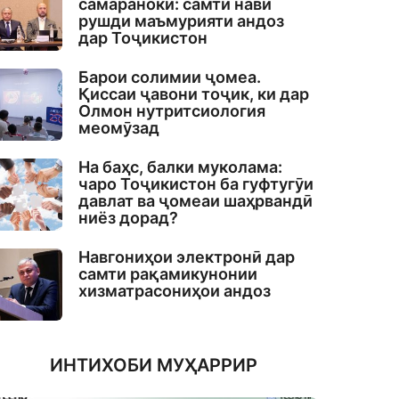
самаранокӣ: самти нави
рушди маъмурияти андоз
дар Тоҷикистон
Барои солимии ҷомеа.
Қиссаи ҷавони тоҷик, ки дар
Олмон нутритсиология
меомӯзад
На баҳс, балки муколама:
чаро Тоҷикистон ба гуфтугӯи
давлат ва ҷомеаи шаҳрвандӣ
ниёз дорад?
Навгониҳои электронӣ дар
самти рақамикунонии
хизматрасониҳои андоз
ИНТИХОБИ МУҲАРРИР