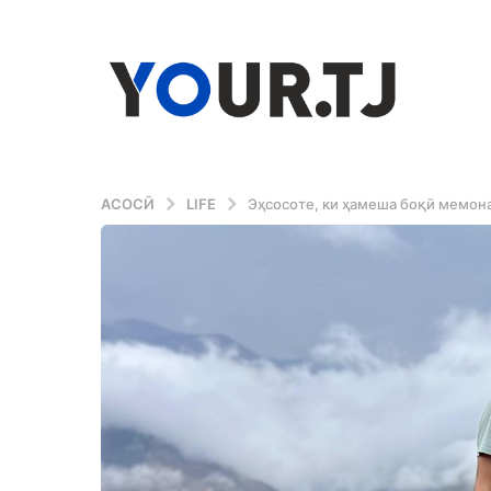
АСОСӢ
LIFE
Эҳсосоте, ки ҳамеша боқӣ мемона