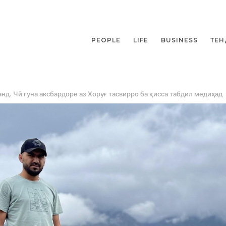
PEOPLE
LIFE
BUSINESS
ТЕН
нд. Чӣ гуна аксбардоре аз Хоруғ тасвирро ба қисса табдил медиҳад