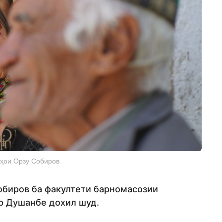
рҳои Орзу Собиров
Собиров ба факултети барномасозии
р Душанбе дохил шуд.