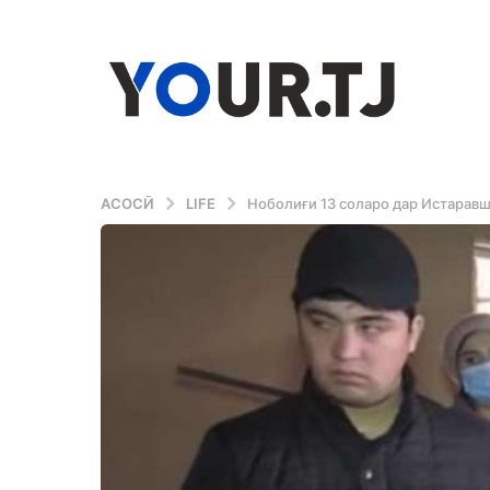
АСОСӢ
LIFE
Ноболиғи 13 соларо дар Истаравш