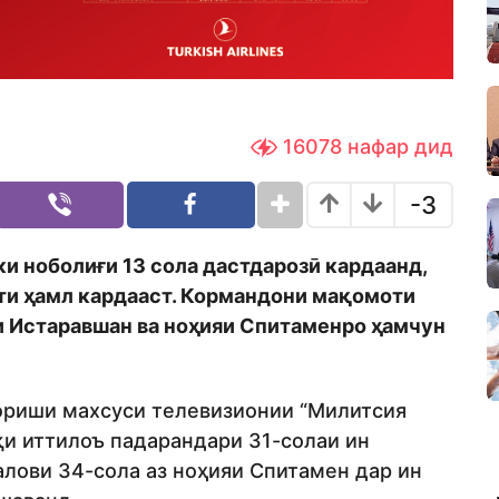
16078
нафар дид
-3
ки ноболиғи 13 сола
дастдарозӣ кард
аанд,
ти ҳамл кардааст.
Кормандони мақомоти
 Истаравшан ва ноҳияи Спитаменро ҳамчун
ориши махсуси телевизионии “Милитсия
қи иттилоъ падарандари 31-солаи ин
алови 34-сола аз ноҳияи Спитамен дар ин