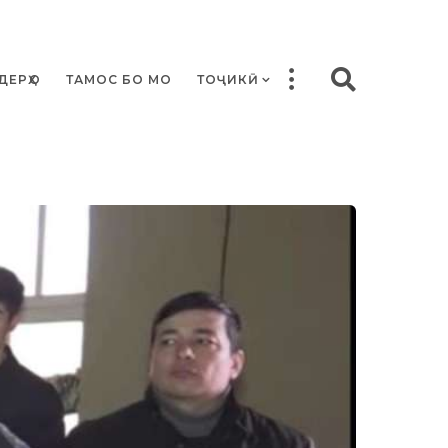
ДЕРҲО
ТАМОС БО МО
ТОҶИКӢ