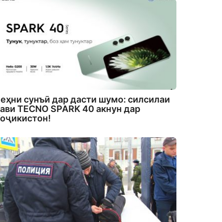
еҳни сунъӣ дар дасти шумо: силсилаи
ави TECNO SPARK 40 акнун дар
оҷикистон!