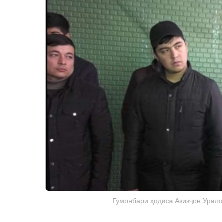
Гумонбари ҳодиса Азизҷон Урало