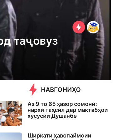
рд таҷовуз
НАВГОНИҲО
Аз 9 то 65 ҳазор сомонӣ:
нархи таҳсил дар мактабҳои
хусусии Душанбе
Ширкати ҳавопаймоии