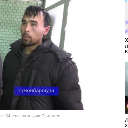
Х
д
ви 34-сола аз ноҳияи Спитамен
Д
х