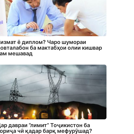
измат ё диплом? Чаро шумораи
овталабон ба мактабҳои олии кишвар
кам мешавад
ар давраи “лимит” Тоҷикистон ба
ориҷа чӣ қадар барқ мефурӯшад?