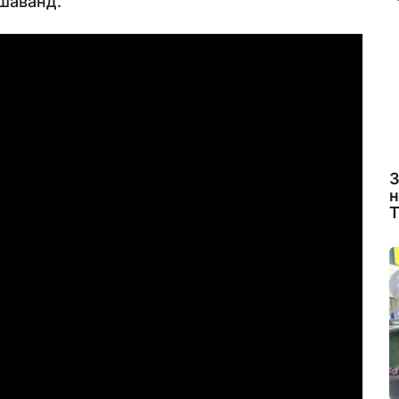
шаванд.
З
н
Т