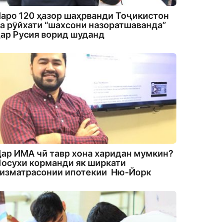
аро 120 ҳазор шаҳрванди Тоҷикистон
а рӯйхати “шахсони назоратшаванда”
ар Русия ворид шуданд
ар ИМА чӣ тавр хона харидан мумкин?
осухи корманди як ширкати
изматрасонии ипотекии Ню-Йорк