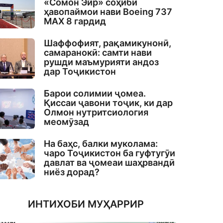
«Сомон Эйр» соҳиби
ҳавопаймои нави Boeing 737
MAX 8 гардид
Шаффофият, рақамикунонӣ,
самаранокӣ: самти нави
рушди маъмурияти андоз
дар Тоҷикистон
Барои солимии ҷомеа.
Қиссаи ҷавони тоҷик, ки дар
Олмон нутритсиология
меомӯзад
На баҳс, балки муколама:
чаро Тоҷикистон ба гуфтугӯи
давлат ва ҷомеаи шаҳрвандӣ
ниёз дорад?
ИНТИХОБИ МУҲАРРИР