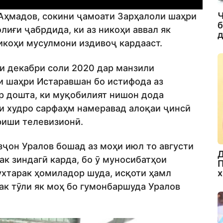
Ч
 Аҳмадов, сокини ҷамоати Зарҳалоли шаҳри
б
иғи ҷабрдида, ки аз никоҳи аввал як
д
никоҳи мусулмони издивоҷ кардааст.
и декабри соли 2020 дар манзили
и шаҳри Истаравшан бо истифода аз
р дошта, ки муқобилият нишон дода
и худро сарфаҳм намеравад алоқаи ҷинсӣ
ориши телевизионӣ.
ҷон Уралов бошад аз моҳи июл то августи
Д
ак зиндагӣ карда, бо ӯ муносибатҳои
П
х
ухтарак ҳомиладор шуда, исқоти ҳамл
рак тӯли як моҳ бо гумонбаршуда Уралов