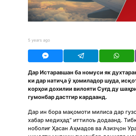
s
a
g
o
b
5 years ago
5
y
y
t
e
a
a
j
r
e
s
Дар Истаравшан
ба номуси як
духтара
d
a
i
ки дар натиҷа
ӯ ҳомиладор шуда, исқо
g
t
o
корҳои дохилии вилояти Суғд
ду шаҳри
o
гумонбар дастгир кардаанд.
r
Дар ин бора мақомоти милиса дар гуз
хабар медиҳад” иттилоъ додаанд. Тиб
ноболиғ Ҳасан Аҳмадов ва Азизҷон Ур