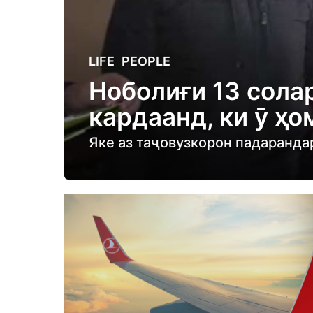
5
LIFE
,
PEOPLE
y
Ноболиғи 13 сола
e
кардаанд, ки ӯ ҳ
a
r
Яке аз таҷовузкорон падаранда
s
a
g
o
5
y
e
a
r