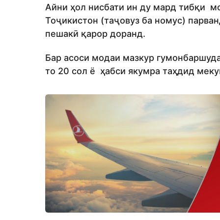
Айни ҳол нисбати ин ду мард тибқи м
Тоҷикистон (таҷовуз ба номус) парва
пешакӣ қарор доранд.
Бар асоси модаи мазкур гумонбаршуда
то 20 сол ё ҳабси якумра таҳдид меку