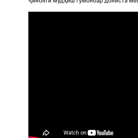
ҷинояти мудҳиш гумонбар дониста ме