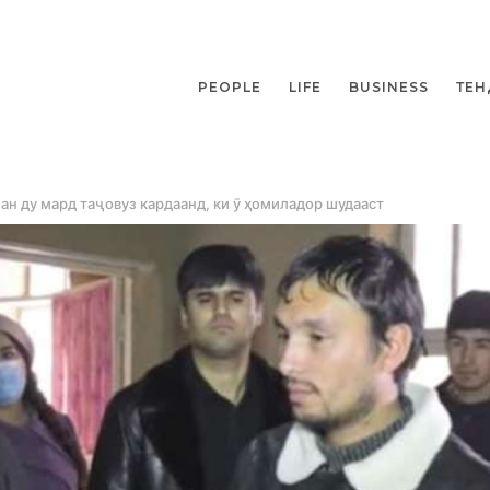
PEOPLE
LIFE
BUSINESS
ТЕН
ан ду мард таҷовуз кардаанд, ки ӯ ҳомиладор шудааст