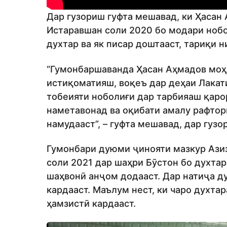
Дар гузориш гуфта мешавад, ки Ҳасан
Истаравшан соли 2020 бо модари нобол
духтар ва як писар доштааст, тариқи 
“Гумонбаршаванда Ҳасан Аҳмадов моҳ
истиқоматияш, воқеъ дар деҳаи Лакат
тобеияти ноболиғи дар тарбияаш қаро
наметавонад ва оқибати амалу рафтор
намудааст”, – гуфта мешавад, дар гуз
Гумонбари дуюми ҷинояти мазкур Азиз
соли 2021 дар шаҳри Бӯстон бо духтар
шаҳвонӣ анҷом додааст. Дар натиҷа д
кардааст. Маълум нест, ки чаро духта
ҳамзистӣ кардааст.