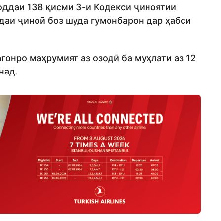
оддаи 138 қисми 3-и Кодекси ҷиноятии
ндаи ҷиноӣ боз шуда гумонбарон дар ҳабси
гонро маҳрумият аз озодӣ ба муҳлати аз 12
над.