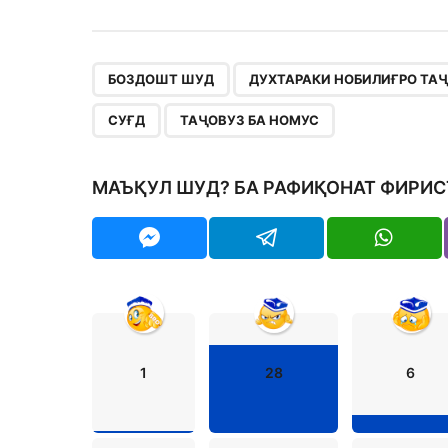
,
БОЗДОШТ ШУД
ДУХТАРАКИ НОБИЛИҒРО ТА
СУҒД
ТАҶОВУЗ БА НОМУС
МАЪҚУЛ ШУД? БА РАФИҚОНАТ ФИРИС
1
28
6