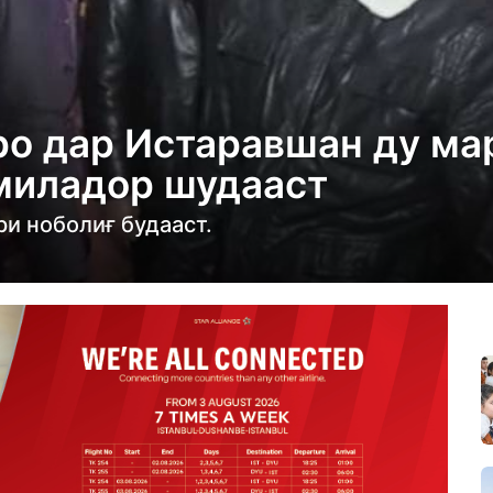
ро дар Истаравшан ду ма
омиладор шудааст
ри ноболиғ будааст.