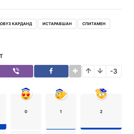
,
,
,
,
ҶОВУЗ КАРДАНД
ИСТАРАВШАН
СПИТАМЕН
Т
-3
0
1
2