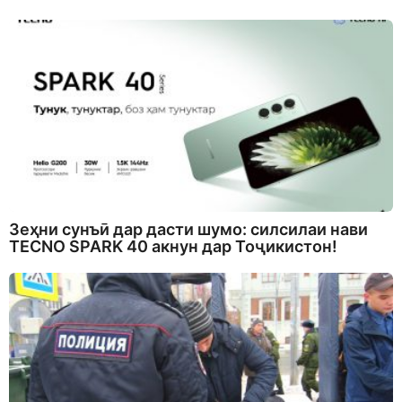
Зеҳни сунъӣ дар дасти шумо: силсилаи нави
TECNO SPARK 40 акнун дар Тоҷикистон!