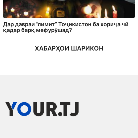
Дар давраи “лимит” Тоҷикистон ба хориҷа чӣ
қадар барқ мефурӯшад?
ХАБАРҲОИ ШАРИКОН