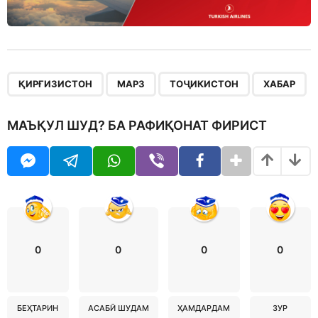
,
,
,
ҚИРҒИЗИСТОН
МАРЗ
ТОҶИКИСТОН
ХАБАР
МАЪҚУЛ ШУД? БА РАФИҚОНАТ ФИРИСТ
0
0
0
0
БЕҲТАРИН
АСАБӢ ШУДАМ
ҲАМДАРДАМ
ЗУР