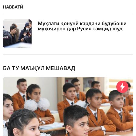
НАВБАТӢ
Муҳлати қонунӣ кардани будубоши
муҳоҷирон дар Русия тамдид шуд
БА ТУ МАЪҚУЛ МЕШАВАД