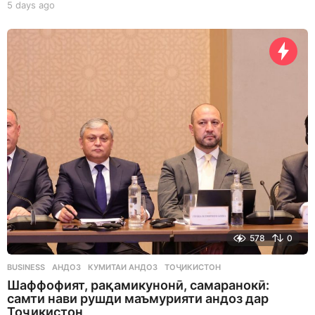
5 days ago
5
d
a
y
s
a
g
o
578
0
BUSINESS
АНДОЗ
,
КУМИТАИ АНДОЗ
,
ТОҶИКИСТОН
Шаффофият, рақамикунонӣ, самаранокӣ:
самти нави рушди маъмурияти андоз дар
Тоҷикистон