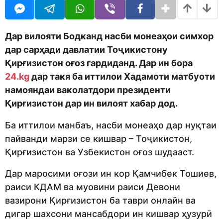
o
r
d
a
m
g
o
o
Дар вилояти Бодканд насби монеаҳои симхор
n
дар сарҳади давлатии Тоҷикистону
Қирғизистон оғоз гардиданд. Дар ин бора
24.kg
дар такя ба иттилои Хадамоти матбуоти
намояндаи ваколатдори президенти
Қирғизистон дар ин вилоят хабар дод.
Ба иттилои манбаъ, насби монеаҳо дар нуқтаи
пайванди марзи се кишвар – Тоҷикистон,
Қирғизистон ва Узбекистон оғоз шудааст.
Дар маросими оғози ин кор Қамчибек Тошиев,
раиси КДАМ ва муовини раиси Девони
вазирони Қирғизистон ба таври онлайн ва
дигар шахсони мансабдори ин кишвар ҳузурӣ