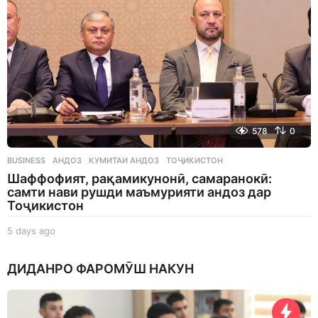
578
0
BUSINESS
АНДОЗ
,
КУМИТАИ АНДОЗ
,
ТОҶИКИСТОН
Шаффофият, рақамикунонӣ, самаранокӣ:
самти нави рушди маъмурияти андоз дар
Тоҷикистон
5 days ago
5
d
a
ДИДАНРО ФАРОМӮШ НАКУН
y
s
a
g