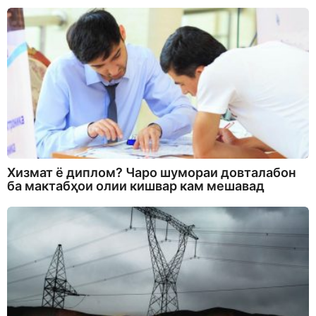
Хизмат ё диплом? Чаро шумораи довталабон
ба мактабҳои олии кишвар кам мешавад