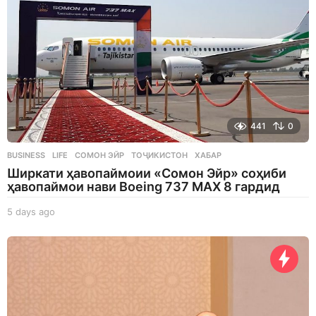
441
0
BUSINESS
,
LIFE
СОМОН ЭЙР
,
ТОҶИКИСТОН
,
ХАБАР
Ширкати ҳавопаймоии «Сомон Эйр» соҳиби
ҳавопаймои нави Boeing 737 MAX 8 гардид
5 days ago
5
d
a
y
s
a
g
o