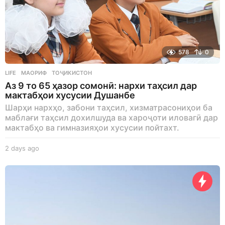
578
0
LIFE
МАОРИФ
,
ТОҶИКИСТОН
Аз 9 то 65 ҳазор сомонӣ: нархи таҳсил дар
мактабҳои хусусии Душанбе
Шарҳи нархҳо, забони таҳсил, хизматрасониҳои ба
маблағи таҳсил дохилшуда ва хароҷоти иловагӣ дар
мактабҳо ва гимназияҳои хусусии пойтахт.
2 days ago
2
d
a
y
s
a
g
o