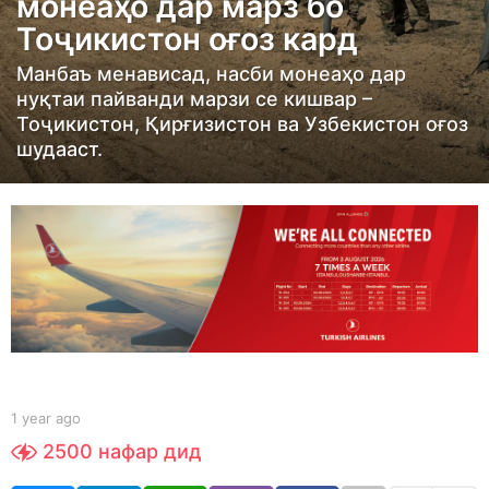
монеаҳо дар марз бо
r
Тоҷикистон оғоз кард
a
g
Манбаъ менависад, насби монеаҳо дар
o
нуқтаи пайванди марзи се кишвар –
Тоҷикистон, Қирғизистон ва Узбекистон оғоз
1
шудааст.
y
e
a
r
a
g
o
b
1 year ago
1
y
y
2500
нафар дид
S
e
h
a