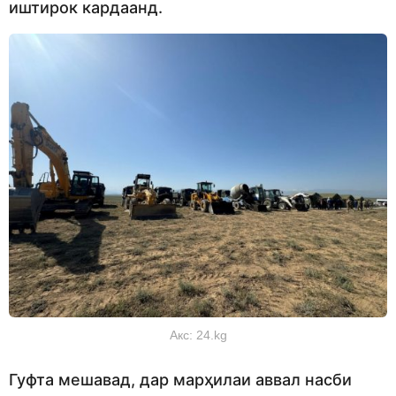
иштирок кардаанд.
Акс: 24.kg
Гуфта мешавад, дар марҳилаи аввал насби