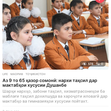
o
578
0
LIFE
МАОРИФ
,
ТОҶИКИСТОН
Аз 9 то 65 ҳазор сомонӣ: нархи таҳсил дар
мактабҳои хусусии Душанбе
Шарҳи нархҳо, забони таҳсил, хизматрасониҳои ба
маблағи таҳсил дохилшуда ва хароҷоти иловагӣ дар
мактабҳо ва гимназияҳои хусусии пойтахт.