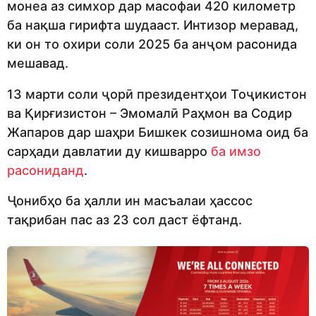
монеа аз симхор дар масофаи 420 километр
ба нақша гирифта шудааст. Интизор меравад,
ки он то охири соли 2025 ба анҷом расонида
мешавад.
13 марти соли ҷорӣ президентҳои Тоҷикистон
ва Қирғизистон – Эмомалӣ Раҳмон ва Содир
Жапаров дар шаҳри Бишкек созишнома оид ба
сарҳади давлатии ду кишварро
ба имзо
расониданд
.
Ҷонибҳо ба ҳалли ин масъалаи ҳассос
тақрибан пас аз 23 сол даст ёфтанд.