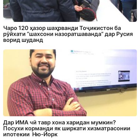
Чаро 120 ҳазор шаҳрванди Тоҷикистон ба
рӯйхати “шахсони назоратшаванда” дар Русия
ворид шуданд
Дар ИМА чӣ тавр хона харидан мумкин?
Посухи корманди як ширкати хизматрасонии
ипотекии Ню-Йорк