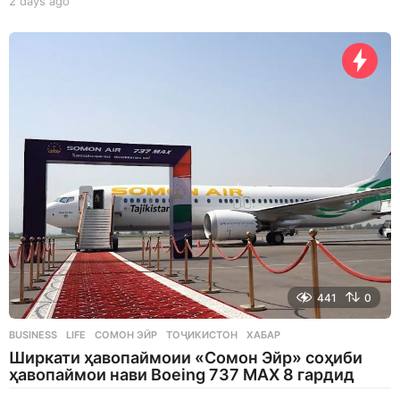
2 days ago
2
d
a
y
s
a
g
o
441
0
BUSINESS
,
LIFE
СОМОН ЭЙР
,
ТОҶИКИСТОН
,
ХАБАР
Ширкати ҳавопаймоии «Сомон Эйр» соҳиби
ҳавопаймои нави Boeing 737 MAX 8 гардид