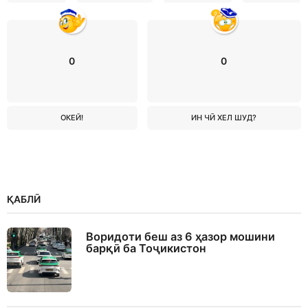
0
0
ОКЕЙ!
ИН ЧӢ ХЕЛ ШУД?
ҚАБЛӢ
Воридоти беш аз 6 ҳазор мошини
барқӣ ба Тоҷикистон