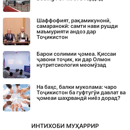
Шаффофият, рақамикунонӣ,
самаранокӣ: самти нави рушди
маъмурияти андоз дар
Тоҷикистон
Барои солимии ҷомеа. Қиссаи
ҷавони тоҷик, ки дар Олмон
нутритсиология меомӯзад
На баҳс, балки муколама: чаро
Тоҷикистон ба гуфтугӯи давлат ва
ҷомеаи шаҳрвандӣ ниёз дорад?
ИНТИХОБИ МУҲАРРИР