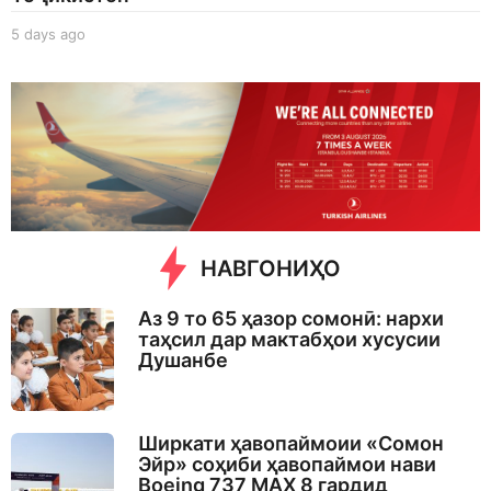
5 days ago
5
d
a
y
s
a
g
o
НАВГОНИҲО
Аз 9 то 65 ҳазор сомонӣ: нархи
таҳсил дар мактабҳои хусусии
Душанбе
Ширкати ҳавопаймоии «Сомон
Эйр» соҳиби ҳавопаймои нави
Boeing 737 MAX 8 гардид