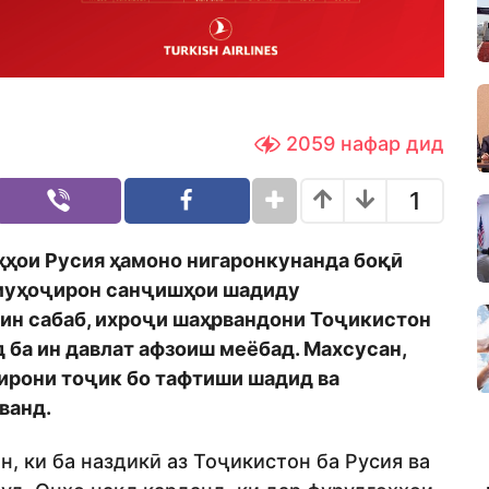
2059
нафар дид
1
ҳҳои Русия ҳамоно нигаронкунанда боқӣ
 муҳоҷирон санҷишҳои шадиду
 ин сабаб, ихроҷи шаҳрвандони Тоҷикистон
д ба ин давлат афзоиш меёбад. Махсусан,
рони тоҷик бо тафтиши шадид ва
ванд.
н, ки ба наздикӣ аз Тоҷикистон ба Русия ва