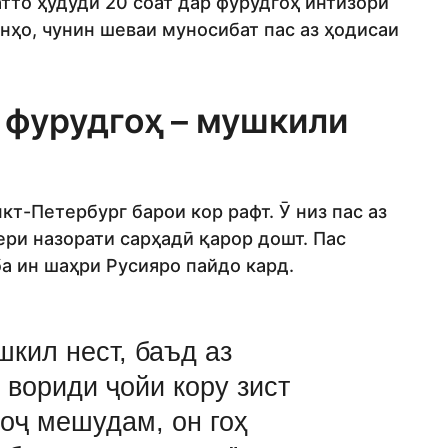
атто ҳудуди 20 соат дар фурудгоҳ интизори
нҳо, чунин шеваи муносибат пас аз ҳодисаи
 фурудгоҳ – мушкили
т-Петербург барои кор рафт. Ӯ низ пас аз
ери назорати сарҳадӣ қарор дошт. Пас
а ин шаҳри Русияро пайдо кард.
шкил нест, баъд аз
 вориди ҷойи кору зист
оҷ мешудам, он гоҳ