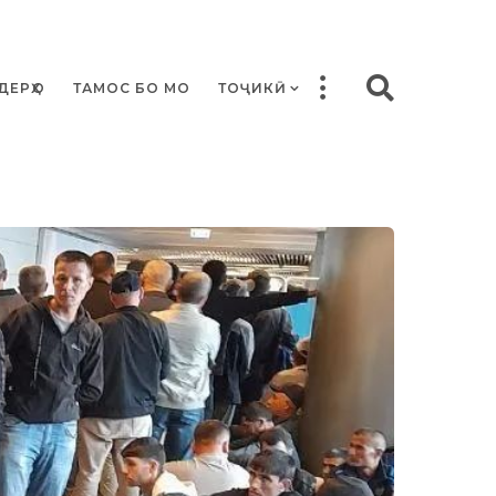
ДЕРҲО
ТАМОС БО МО
ТОҶИКӢ