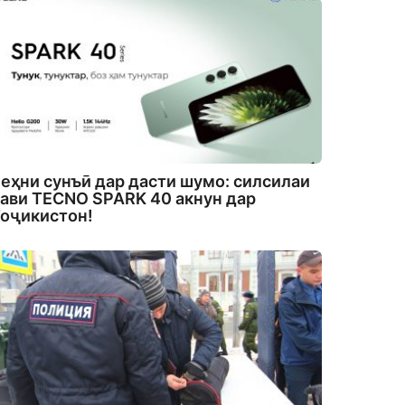
еҳни сунъӣ дар дасти шумо: силсилаи
ави TECNO SPARK 40 акнун дар
оҷикистон!