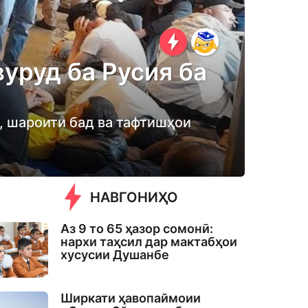
вуруд ба Русия ба
л, шароити бад ва тафтишҳои
НАВГОНИҲО
Аз 9 то 65 ҳазор сомонӣ:
нархи таҳсил дар мактабҳои
хусусии Душанбе
Ширкати ҳавопаймоии