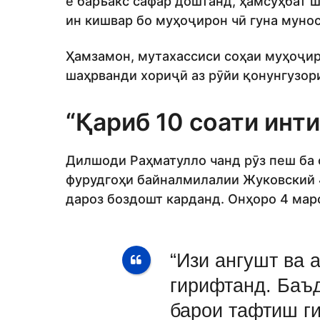
ё баръакс сафар доштанд, ҳамсуҳбат ш
ин кишвар бо муҳоҷирон чӣ гуна муно
Ҳамзамон, мутахассиси соҳаи муҳоҷир
шаҳрванди хориҷӣ аз рӯйи қонунгузори
“Қариб 10 соати инт
Дилшоди Раҳматулло чанд рӯз пеш ба 
фурудгоҳи байналмилалии Жуковский 4
дароз боздошт карданд. Онҳоро 4 мар
“Изи ангушт ва 
гирифтанд. Баъ
барои тафтиш г