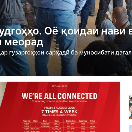
дгоҳҳо. Оё қоидаи нави 
ӣ меорад
ар гузаргоҳҳои сарҳадӣ ба муносибати даға