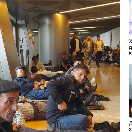
Х
д
Д
х