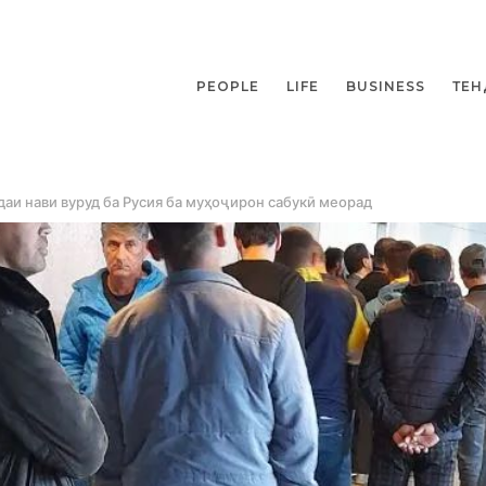
PEOPLE
LIFE
BUSINESS
ТЕН
даи нави вуруд ба Русия ба муҳоҷирон сабукӣ меорад