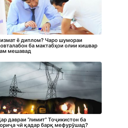
измат ё диплом? Чаро шумораи
овталабон ба мактабҳои олии кишвар
кам мешавад
ар давраи “лимит” Тоҷикистон ба
ориҷа чӣ қадар барқ мефурӯшад?