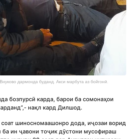
Внуково дармонда буданд. Акси марбута аз бойгонӣ.
ида бозпурсӣ карда, барои ба сомонаҳои
арданд”,- нақл кард Дилшод.
10 соат шиносномаашонро дода, иҷозаи ворид
н ба ин ҷавони тоҷик дӯстони мусофираш