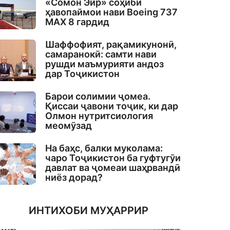
«Сомон Эйр» соҳиби
ҳавопаймои нави Boeing 737
MAX 8 гардид
Шаффофият, рақамикунонӣ,
самаранокӣ: самти нави
рушди маъмурияти андоз
дар Тоҷикистон
Барои солимии ҷомеа.
Қиссаи ҷавони тоҷик, ки дар
Олмон нутритсиология
меомӯзад
На баҳс, балки муколама:
чаро Тоҷикистон ба гуфтугӯи
давлат ва ҷомеаи шаҳрвандӣ
ниёз дорад?
ИНТИХОБИ МУҲАРРИР