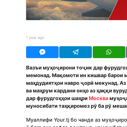
o
b
1 year ago
1
y
y
S
e
h
a
o
r
d
a
Вазъи муҳоҷирони тоҷик дар фурудго
m
g
o
мемонад. Мақомоти ин кишвар барои
o
n
маҳдудиятҳои навро ҷорӣ мекунад. Аз
ва маҳрум кардани онҳо аз ҳаққи вуру
дар фурудгоҳҳои шаҳри
Москва
муҳоҷи
муносибати таҳқиромез рӯ ба рӯ меша
Муаллифи Your.tj бо чанде аз муҳоҷиро