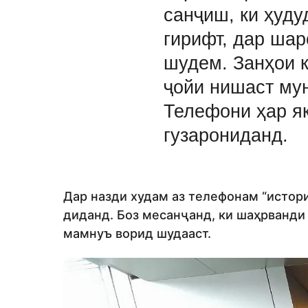
санҷиш, ки ҳуду
гирифт, дар шар
шудем. Занҳои к
ҷойи нишаст мун
Телефони ҳар я
гузарониданд.
Дар назди худам аз телефонам “истори
диданд. Боз месанҷанд, ки шаҳрванди
мамнуъ ворид шудааст.