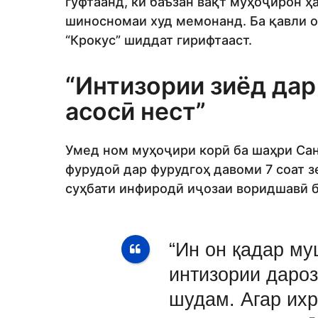
гуфтаанд, ки баъзан вақт муҳоҷирон ҳ
шиносномаи худ мемонанд. Ба қавли о
“Крокус” шиддат гирифтааст.
“Интизории зиёд дар
асосӣ нест”
Умед ном муҳоҷири корӣ ба шаҳри Санк
фурудоӣ дар фурудгоҳ давоми 7 соат з
суҳбати инфиродӣ иҷозаи воридшавӣ б
“Ин он қадар му
интизории дароз
шудам. Агар ихр