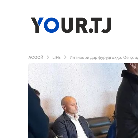
АСОСӢ
LIFE
Интизорӣ дар фурудгоҳҳо. Оё қои