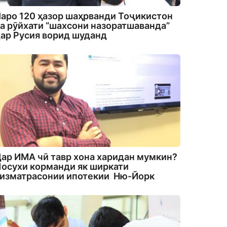
аро 120 ҳазор шаҳрванди Тоҷикистон
а рӯйхати “шахсони назоратшаванда”
ар Русия ворид шуданд
ар ИМА чӣ тавр хона харидан мумкин?
осухи корманди як ширкати
изматрасонии ипотекии Ню-Йорк