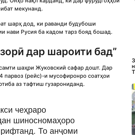
уд. Онҳо нақл карданд, ки дар фурудгоҳҳои
сибат мекунанд.
ат шарҳ дод, ки раванди будубоши
и нави Русия ба кадом тарз бояд бошад.
изорӣ дар шароити бад”
З
н
самти шаҳри Жуковский сафар дошт. Дар
Т
 парвоз (рейс)-и мусофиронро соатҳои
отиба аз тафтиш гузарониданд.
акси чеҳраро
дан шиносномаҳоро
ирифтанд. То анҷоми