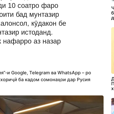
ди 10 соатро фаро
Ч
б
оити бад мунтазир
д
алонсол, кӯдакон бе
тазир истоданд.
к нафарро аз назар
я”-и Google, Telegram ва WhatsApp – ро
Д
 хориҷӣ ба кадом сомонаҳои дар Русия
П
х