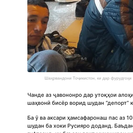
Шаҳрвандони Тоҷикистон, ки дар фурудгоҳи 
Чанде аз ҷавононро дар утоқҳои алоҳ
шаҳвонӣ бисёр ворид шудан “депорт” к
Ба ӯ ва аксари ҳамсафаронаш пас аз 
шудан ба хоки Русияро доданд. Баъда