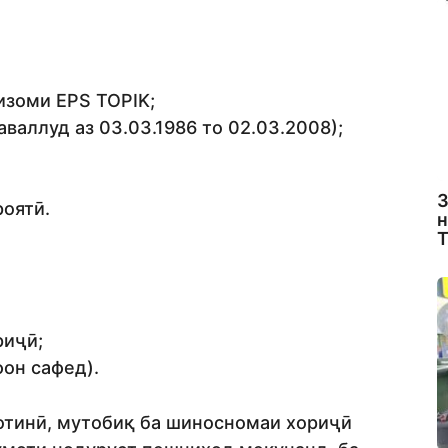
изоми EPS TOPIK;
таваллуд аз 03.03.1986 то 02.03.2008);
З
оятӣ.
н
Т
риҷӣ;
фон сафед).
отинӣ, мутобиқ ба шиносномаи хориҷӣ