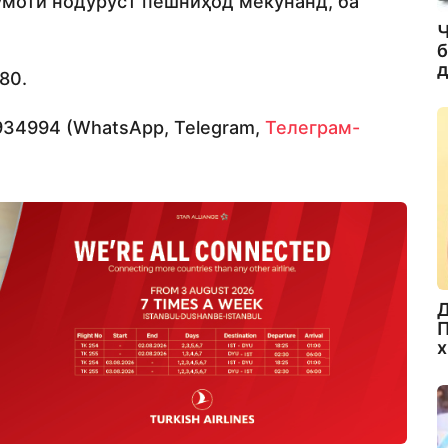
умоти нодуруст пешниҳод мекунанд, ба
Ч
б
д
80.
934994 (WhatsApp, Telegram,
Телеграм-
Д
П
х