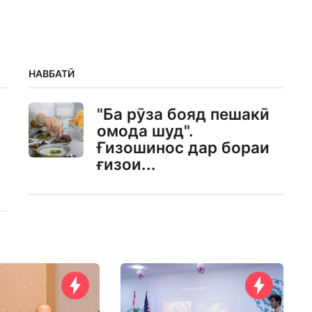
НАВБАТӢ
"Ба рӯза бояд пешакӣ
омода шуд".
Ғизошинос дар бораи
ғизои...