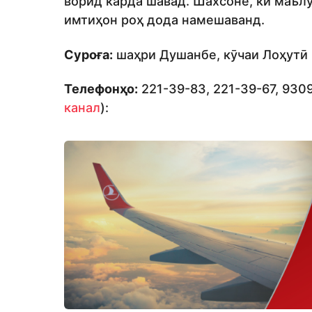
ворид карда шавад. Шахсоне, ки маъл
имтиҳон роҳ дода намешаванд.
Суроға:
шаҳри Душанбе, кӯчаи Лоҳутӣ 
Телефонҳо:
221-39-83, 221-39-67, 930
канал
):