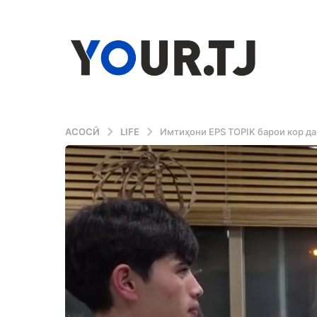
АСОСӢ
LIFE
Имтиҳони EPS TOPIK барои кор д