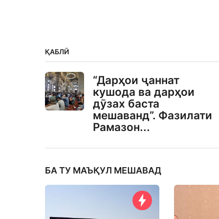
ҚАБЛӢ
“Дарҳои ҷаннат
кушода ва дарҳои
дӯзах баста
мешаванд”. Фазилати
Рамазон...
БА ТУ МАЪҚУЛ МЕШАВАД