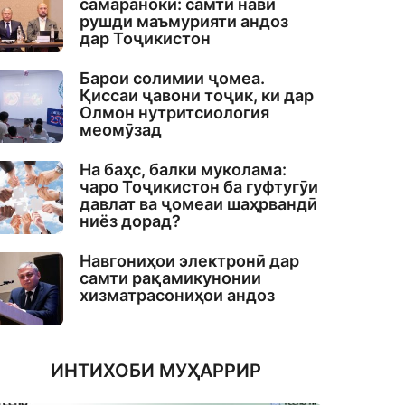
самаранокӣ: самти нави
рушди маъмурияти андоз
дар Тоҷикистон
Барои солимии ҷомеа.
Қиссаи ҷавони тоҷик, ки дар
Олмон нутритсиология
меомӯзад
На баҳс, балки муколама:
чаро Тоҷикистон ба гуфтугӯи
давлат ва ҷомеаи шаҳрвандӣ
ниёз дорад?
Навгониҳои электронӣ дар
самти рақамикунонии
хизматрасониҳои андоз
ИНТИХОБИ МУҲАРРИР