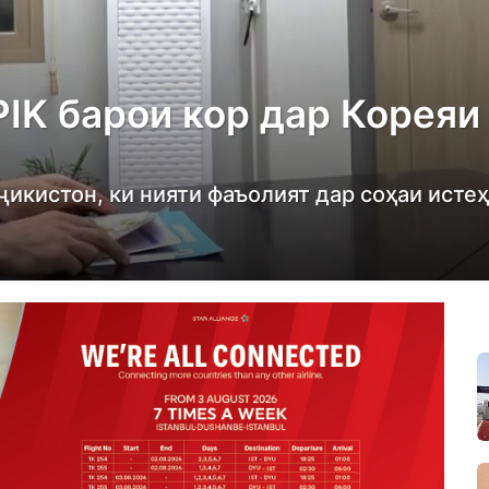
IK барои кор дар Кореяи
икистон, ки нияти фаъолият дар соҳаи исте