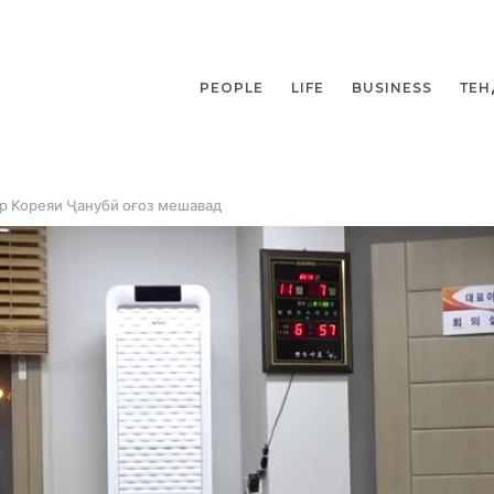
PEOPLE
LIFE
BUSINESS
ТЕН
ар Кореяи Ҷанубӣ оғоз мешавад