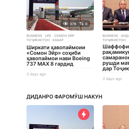
378
0
BUSINESS
,
LIFE
СОМОН ЭЙР
,
BUSINESS
АНД
ТОҶИКИСТОН
,
ХАБАР
ТОҶИКИСТОН
Шаффофи
Ширкати ҳавопаймоии
рақамику
«Сомон Эйр» соҳиби
самаранок
ҳавопаймои нави Boeing
рушди ма
737 MAX 8 гардид
дар Тоҷи
3 days ago
3
3 days ago
3
d
d
a
a
y
y
s
ДИДАНРО ФАРОМӮШ НАКУН
s
a
a
g
g
o
o