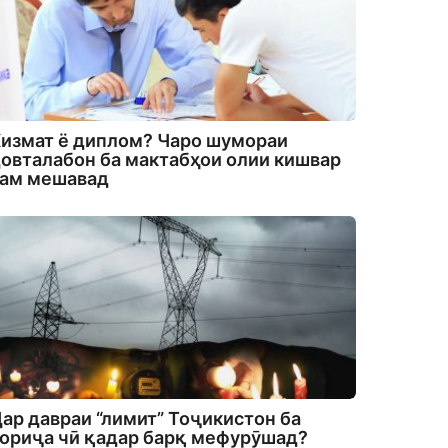
измат ё диплом? Чаро шумораи
овталабон ба мактабҳои олии кишвар
кам мешавад
ар давраи “лимит” Тоҷикистон ба
ориҷа чӣ қадар барқ мефурӯшад?