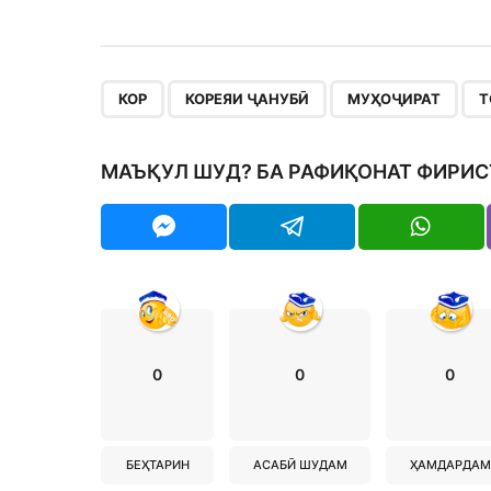
,
,
,
КОР
КОРЕЯИ ҶАНУБӢ
МУҲОҶИРАТ
Т
МАЪҚУЛ ШУД? БА РАФИҚОНАТ ФИРИС
0
0
0
БЕҲТАРИН
АСАБӢ ШУДАМ
ҲАМДАРДАМ