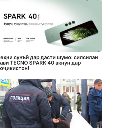
еҳни сунъӣ дар дасти шумо: силсилаи
ави TECNO SPARK 40 акнун дар
оҷикистон!