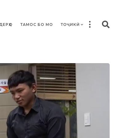
ДЕРҲО
ТАМОС БО МО
ТОҶИКӢ