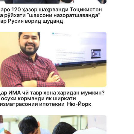
аро 120 ҳазор шаҳрванди Тоҷикистон
а рӯйхати “шахсони назоратшаванда”
ар Русия ворид шуданд
ар ИМА чӣ тавр хона харидан мумкин?
осухи корманди як ширкати
изматрасонии ипотекии Ню-Йорк