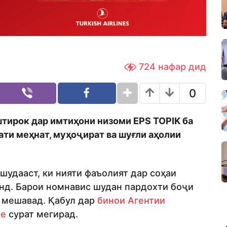
724
нафар дид
0
иштирок дар имтиҳони низоми EPS TOPIK ба
ати меҳнат, муҳоҷират ва шуғли аҳолии
удааст, ки нияти фаъолият дар соҳаи
нд. Барои номнавис шудан пардохти боҷи
 мешавад. Қабул дар
бинои Агентии
бе
сурат мегирад.