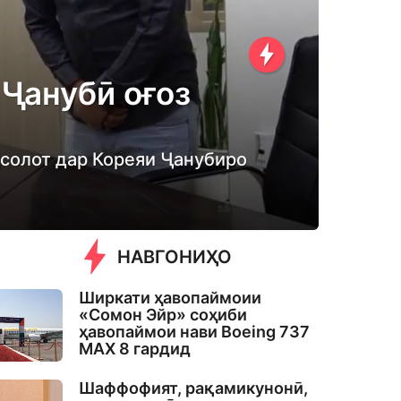
 Ҷанубӣ оғоз
ҳсолот дар Кореяи Ҷанубиро
НАВГОНИҲО
Ширкати ҳавопаймоии
«Сомон Эйр» соҳиби
ҳавопаймои нави Boeing 737
MAX 8 гардид
Шаффофият, рақамикунонӣ,