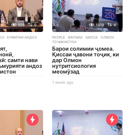
529
0
1319
4
ОЗ
,
КУМИТАИ АНДОЗ
,
PEOPLE
ВАРЗИШ
,
ҚИССА
,
ОЛМОН
,
ТОҶИКИСТОН
ят,
Барои солимии ҷомеа.
нонӣ,
Қиссаи ҷавони тоҷик, ки
ӣ: самти нави
дар Олмон
ъмурияти андоз
нутритсиология
кистон
меомӯзад
1 week ago
1
w
e
e
k
a
g
o