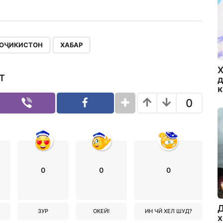
,
ОҶИКИСТОН
ХАБАР
Х
Т
д
0
0
0
0
Д
ЗУР
ОКЕЙ!
ИН ЧӢ ХЕЛ ШУД?
х