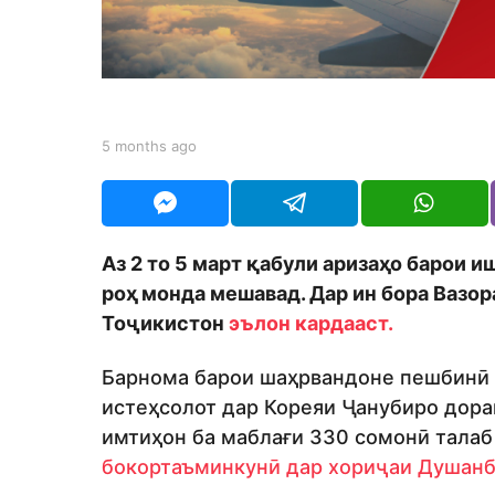
h
s
a
g
o
b
5 months ago
5
y
m
S
o
h
n
o
t
d
h
Аз 2 то 5 март қабули аризаҳо барои 
m
s
o
роҳ монда мешавад. Дар ин бора Вазор
a
n
g
Тоҷикистон
эълон кардааст.
o
Барнома барои шаҳрвандоне пешбинӣ ш
истеҳсолот дар Кореяи Ҷанубиро дора
имтиҳон ба маблағи 330 сомонӣ талаб
бокортаъминкунӣ дар хориҷаи Душан