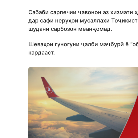
Сабаби сарпечии ҷавонон аз хизмати 
дар сафи неруҳои мусаллаҳи Тоҷикист
шудани сарбозон меанҷомад.
Шеваҳои гуногуни ҷалби маҷбурӣ ё “о
кардааст.