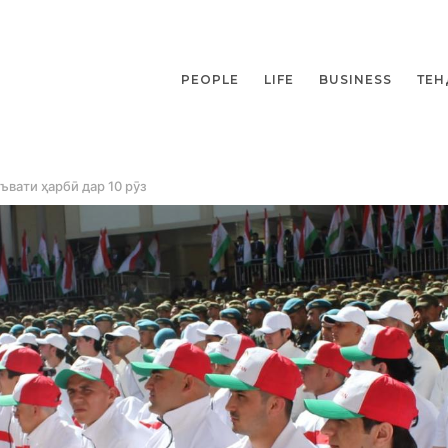
PEOPLE
LIFE
BUSINESS
ТЕН
ъвати ҳарбӣ дар 10 рӯз