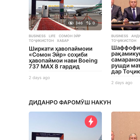
346
0
BUSINESS
,
LIFE
СОМОН ЭЙР
,
BUSINESS
АНД
ТОҶИКИСТОН
,
ХАБАР
ТОҶИКИСТОН
Шаффофи
Ширкати ҳавопаймоии
рақамику
«Сомон Эйр» соҳиби
самаранок
ҳавопаймои нави Boeing
рушди ма
737 MAX 8 гардид
дар Тоҷи
2 days ago
2
2 days ago
2
d
d
a
a
y
y
s
ДИДАНРО ФАРОМӮШ НАКУН
s
a
a
g
g
o
o