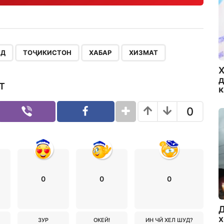
,
,
,
ҒД
ТОҶИКИСТОН
ХАБАР
ХИЗМАТ
Х
д
Т
0
0
0
0
Д
х
ЗУР
ОКЕЙ!
ИН ЧӢ ХЕЛ ШУД?