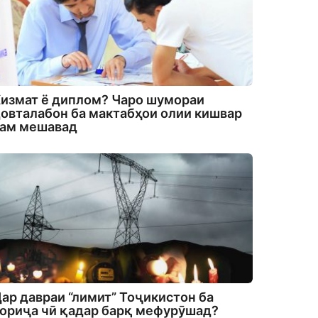
измат ё диплом? Чаро шумораи
овталабон ба мактабҳои олии кишвар
кам мешавад
ар давраи “лимит” Тоҷикистон ба
ориҷа чӣ қадар барқ мефурӯшад?