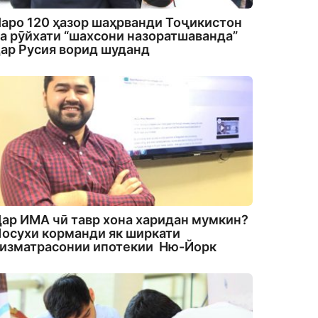
аро 120 ҳазор шаҳрванди Тоҷикистон
а рӯйхати “шахсони назоратшаванда”
ар Русия ворид шуданд
ар ИМА чӣ тавр хона харидан мумкин?
осухи корманди як ширкати
изматрасонии ипотекии Ню-Йорк