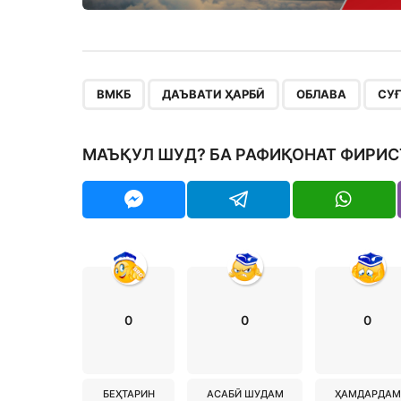
,
,
,
ВМКБ
ДАЪВАТИ ҲАРБӢ
ОБЛАВА
СУ
МАЪҚУЛ ШУД? БА РАФИҚОНАТ ФИРИС
0
0
0
БЕҲТАРИН
АСАБӢ ШУДАМ
ҲАМДАРДАМ