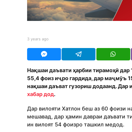
r
s
a
g
o
b
3 years ago
3
y
y
S
e
h
a
o
r
d
s
Нақшаи даъвати ҳарбии тирамоҳӣ дар 
m
a
o
55,4 фоиз иҷро гардида, дар маҷмӯъ 1
g
n
o
нақшаи даъват гузориш додаанд. Дар 
хабар дод
.
Дар вилояти Хатлон беш аз 60 фоизи н
мешавад, дар ҳамин давраи даъвати т
ин вилоят 54 фоизро ташкил медод.