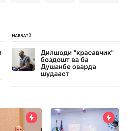
НАВБАТӢ
и
Дилшоди "красавчик"
боздошт ва ба
Душанбе оварда
шудааст