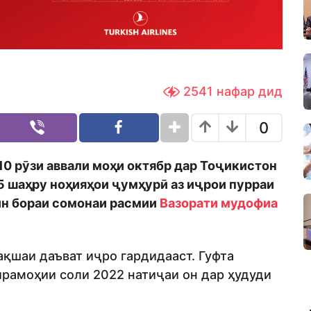
2541
нафар дид
0
10 рӯзи аввали моҳи октябр дар Тоҷикистон
5 шаҳру ноҳияҳои ҷумҳурӣ аз иҷрои пурраи
ин бораи сомонаи расмии
Вазорати мудофиа
ақшаи даъват иҷро гардидааст. Гуфта
ирамоҳии соли 2022 натиҷаи он дар ҳудуди