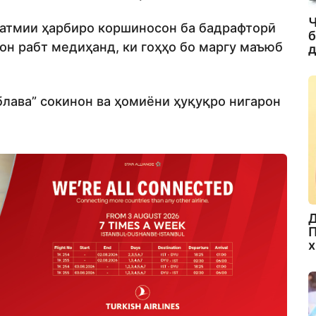
Ч
ҳатмии ҳарбиро коршиносон ба бадрафторӣ
б
он рабт медиҳанд, ки гоҳҳо бо маргу маъюб
д
блава” сокинон ва ҳомиёни ҳуқуқро нигарон
Д
П
х