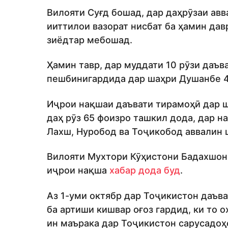
Вилояти Суғд бошад, дар даҳрӯзаи авв
ииттилои вазорат нисбат ба ҳамин дав
зиёдтар мебошад.
Ҳамин тавр, дар муддати 10 рӯзи даъ
пешбинигардида дар шаҳри Душанбе 4
Иҷрои нақшаи даъвати тирамоҳӣ дар 
даҳ рӯз 65 фоизро ташкил дода, дар на
Лахш, Нуробод ва Тоҷикобод аввалин 
Вилояти Мухтори Кӯҳистони Бадахшон 
иҷрои нақша
хабар дода буд
.
Аз 1-уми октябр дар Тоҷикистон даъв
ба артиши кишвар оғоз гардид, ки то 
ин маърака дар Тоҷикистон сарусадоҳ