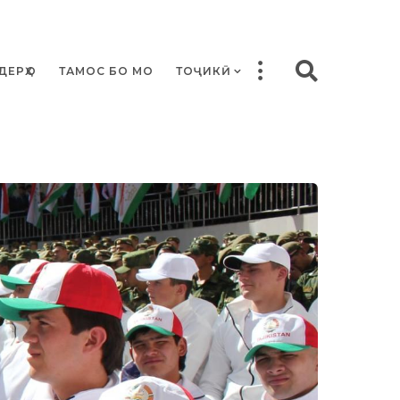
ДЕРҲО
ТАМОС БО МО
ТОҶИКӢ