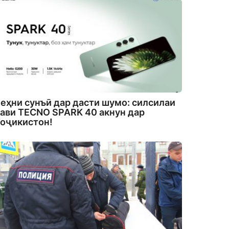
еҳни сунъӣ дар дасти шумо: силсилаи
ави TECNO SPARK 40 акнун дар
оҷикистон!