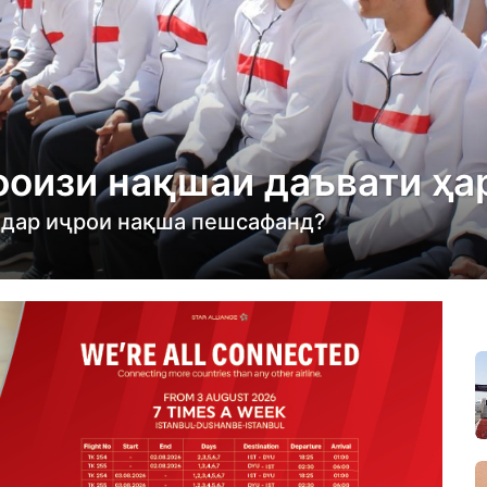
фоизи нақшаи даъвати ҳар
о дар иҷрои нақша пешсафанд?