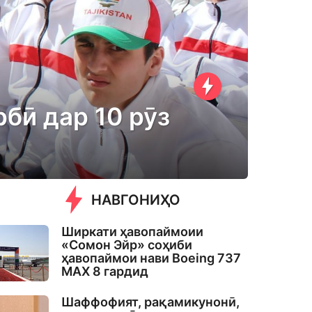
бӣ дар 10 рӯз
НАВГОНИҲО
Ширкати ҳавопаймоии
«Сомон Эйр» соҳиби
ҳавопаймои нави Boeing 737
MAX 8 гардид
Шаффофият, рақамикунонӣ,