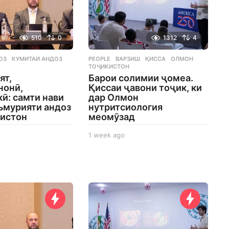
510
0
1312
4
ОЗ
,
КУМИТАИ АНДОЗ
,
PEOPLE
ВАРЗИШ
,
ҚИССА
,
ОЛМОН
,
ТОҶИКИСТОН
ят,
Барои солимии ҷомеа.
нонӣ,
Қиссаи ҷавони тоҷик, ки
ӣ: самти нави
дар Олмон
ъмурияти андоз
нутритсиология
кистон
меомӯзад
1 week ago
1
w
e
e
k
a
g
o