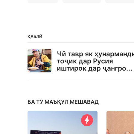
ҚАБЛӢ
Чӣ тавр як ҳунарманд
тоҷик дар Русия
иштирок дар ҷангро...
БА ТУ МАЪҚУЛ МЕШАВАД