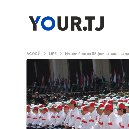
АСОСӢ
LIFE
Иҷрои беш аз 55 фоизи нақшаи да