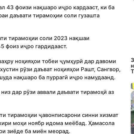
ал 43 фоизи нақшаро иҷро кардааст, ки ба
раи даъвати тирамоҳии соли гузашта
вати тирамоҳии соли 2023 нақшаи
5 фоиз иҷро гардидааст.
З
шаҳру ноҳияҳои тобеи ҷумҳурӣ дар давоми
н
хустин рӯзи даъват ноҳияҳои Рашт, Сангвор,
Т
шуда нақшаро ба пуррагӣ иҷро намудаанд.
низ дар рӯзи аввали даъвати тирамоҳӣ аз
ати тирамоҳии ҷавонписарони синни хизмат
охири моҳи ноябр идома меёбад. Ҳамасола
ои зиёде ба миён меорад.