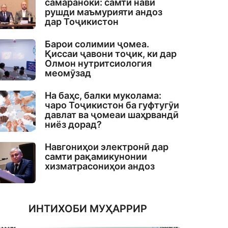
самаранокӣ: самти нави
рушди маъмурияти андоз
дар Тоҷикистон
Барои солимии ҷомеа.
Қиссаи ҷавони тоҷик, ки дар
Олмон нутритсиология
меомӯзад
На баҳс, балки муколама:
чаро Тоҷикистон ба гуфтугӯи
давлат ва ҷомеаи шаҳрвандӣ
ниёз дорад?
Навгониҳои электронӣ дар
самти рақамикунонии
хизматрасониҳои андоз
ИНТИХОБИ МУҲАРРИР