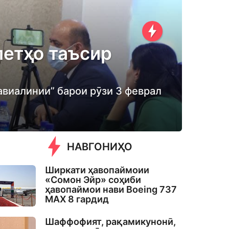
летҳо таъсир
авиалинии” барои рӯзи 3 феврал
НАВГОНИҲО
Ширкати ҳавопаймоии
«Сомон Эйр» соҳиби
ҳавопаймои нави Boeing 737
MAX 8 гардид
Шаффофият, рақамикунонӣ,