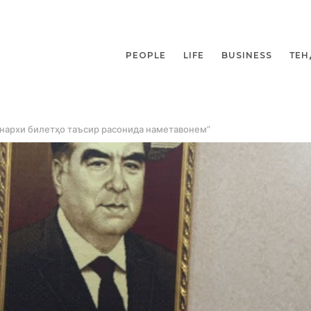
PEOPLE
LIFE
BUSINESS
ТЕН
 нархи билетҳо таъсир расонида наметавонем”