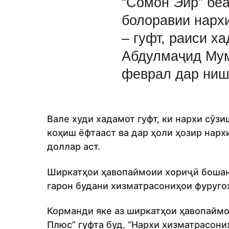
“Сомон Эйр” беа
болоравии нарх
– гуфт, раиси х
Абдулмаҷид Мум
феврал дар ниш
Вале худи хадамот гуфт, ки нархи сӯз
коҳиш ёфтааст ва дар ҳоли ҳозир нарх
доллар аст.
Ширкатҳои ҳавопаймоии хориҷӣ бошанд
гарон будани хизматрасониҳои фуруго
Корманди яке аз ширкатҳои ҳавопаймо
Плюс” гуфта буд, “Нархи хизматрасони