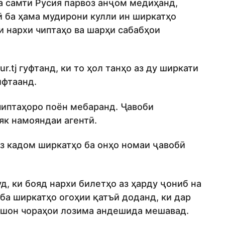
ба самти Русия парвоз анҷом медиҳанд,
ӣ ба ҳама мудирони кулли ин ширкатҳо
и нархи чиптаҳо ва шарҳи сабабҳои
r.tj гуфтанд, ки то ҳол танҳо аз ду ширкати
ифтаанд.
чиптаҳоро поён мебаранд. Ҷавоби
 як намояндаи агентӣ.
ҳз кадом ширкатҳо ба онҳо номаи ҷавобӣ
д, ки бояд нархи билетҳо аз ҳарду ҷониб на
ба ширкатҳо огоҳии қатъӣ доданд, ки дар
ашон чораҳои лозима андешида мешавад.