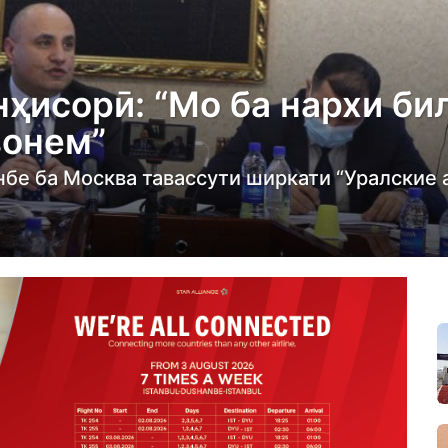
ҳисорӣ: “Мо ба нархи би
вонем”
нбе ба Москва тавассути ширкати “Уралские 