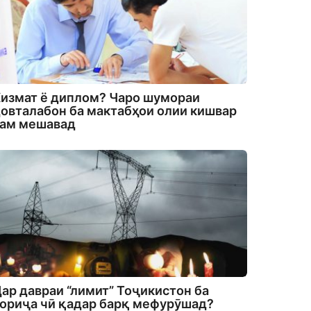
измат ё диплом? Чаро шумораи
овталабон ба мактабҳои олии кишвар
кам мешавад
ар давраи “лимит” Тоҷикистон ба
ориҷа чӣ қадар барқ мефурӯшад?