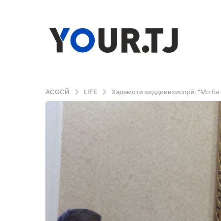
АСОСӢ
LIFE
Хадамоти зиддиинҳисорӣ: “Мо ба