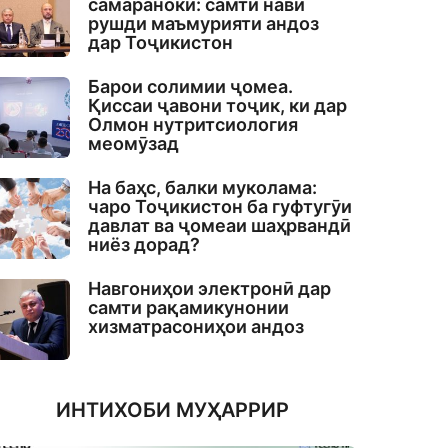
самаранокӣ: самти нави
рушди маъмурияти андоз
дар Тоҷикистон
Барои солимии ҷомеа.
Қиссаи ҷавони тоҷик, ки дар
Олмон нутритсиология
меомӯзад
На баҳс, балки муколама:
чаро Тоҷикистон ба гуфтугӯи
давлат ва ҷомеаи шаҳрвандӣ
ниёз дорад?
Навгониҳои электронӣ дар
самти рақамикунонии
хизматрасониҳои андоз
ИНТИХОБИ МУҲАРРИР