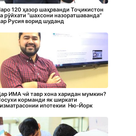
аро 120 ҳазор шаҳрванди Тоҷикистон
а рӯйхати “шахсони назоратшаванда”
ар Русия ворид шуданд
ар ИМА чӣ тавр хона харидан мумкин?
осухи корманди як ширкати
изматрасонии ипотекии Ню-Йорк