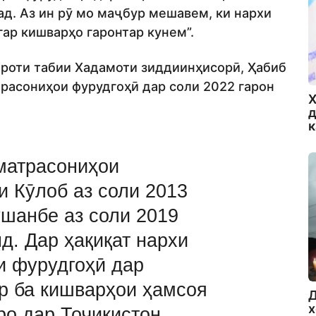
д. Аз ин рӯ мо маҷбур мешавем, ки нархи
гар кишварҳо гаронтар кунем”.
ороти табии Хадамоти зиддиинҳисорӣ, Ҳабиб
трасониҳои фурудгоҳӣ дар соли 2022 гарон
Х
д
матрасониҳои
и Кӯлоб аз соли 2013
ушанбе аз соли 2019
д. Дар ҳақиқат нархи
и фурудгоҳӣ дар
ар ба кишварҳои ҳамсоя
Д
х
еро дар Тоҷикистон