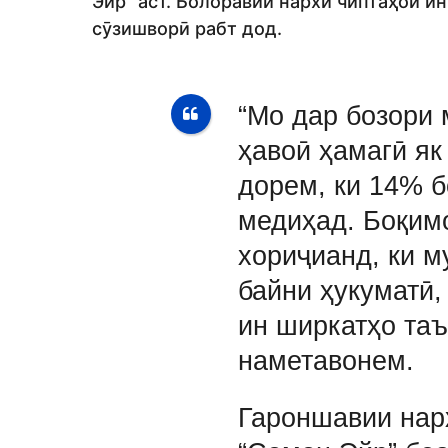
Эйр” аст. Болоравии нархи чиптаҳои и
сӯзишворӣ рабт дод.
“Мо дар бозори
ҳавоӣ ҳамагӣ я
дорем, ки 14% 
медиҳад. Боқим
хориҷианд, ки 
байни ҳукуматӣ,
ин ширкатҳо та
наметавонем.
Гароншавии нар