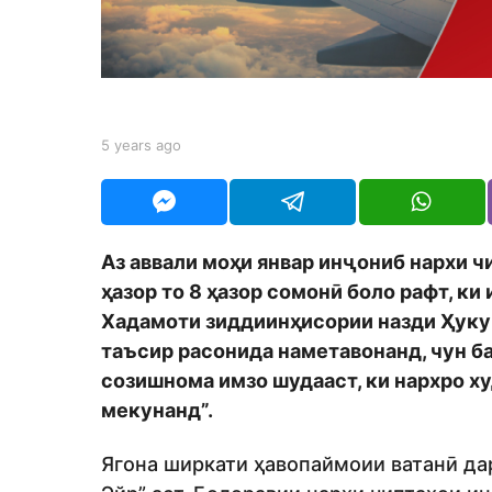
a
g
o
b
5 years ago
5
y
y
t
e
a
a
j
r
e
s
Аз аввали моҳи январ инҷониб нархи ч
d
a
i
ҳазор то 8 ҳазор сомонӣ боло рафт, ки
g
t
o
Хадамоти зиддиинҳисории назди Ҳукум
o
таъсир расонида наметавонанд, чун б
r
созишнома имзо шудааст, ки нархро х
мекунанд”.
Ягона ширкати ҳавопаймоии ватанӣ да