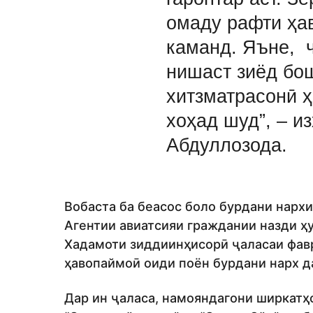
омаду рафти ҳа
каманд. Яъне, ч
нишаст зиёд бо
хитзматрасонӣ 
хоҳад шуд”, – и
Абдуллозода.
Вобаста ба беасос боло бурдани нарх
Агентии авиатсияи граждании назди ҳ
Хадамоти зиддиинҳисорӣ ҷаласаи фавр
ҳавопаймоӣ оиди поён бурдани нарх д
Дар ин ҷаласа, намояндагони ширкатҳои