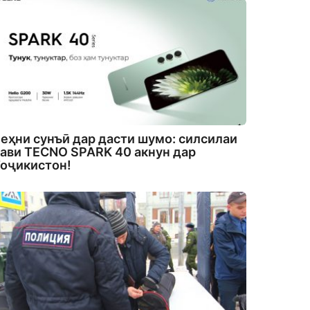
еҳни сунъӣ дар дасти шумо: силсилаи
ави TECNO SPARK 40 акнун дар
оҷикистон!