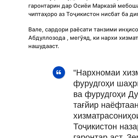
гаронтарин дар Осиёи Марказӣ мебоша
чиптаҳоро аз Тоҷикистон нисбат ба ди
Вале, сардори раёсати танзими инҳис
Абдуллозода , мегӯяд, ки нархи хизма
нашудааст.
“Нархномаи хиз
фурудгоҳи шаҳр
ва фурудгоҳи Д
тағйир наёфтаан
хизматрасониҳо
Тоҷикистон наз
гаронтар аст. З