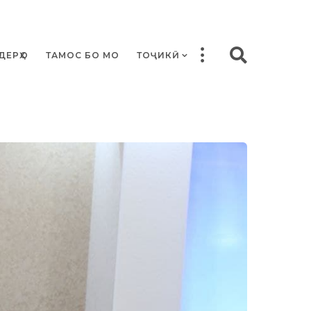
ДЕРҲО
ТАМОС БО МО
ТОҶИКӢ