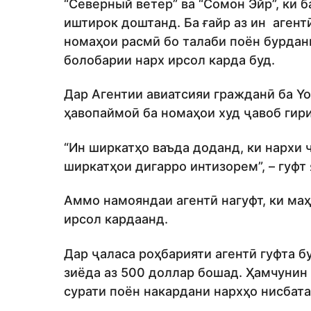
“Северный ветер” ва “Сомон Эйр”, ки 
иштирок доштанд. Ба ғайр аз ин агент
номаҳои расмӣ бо талаби поён бурдан
болобарии нарх ирсол карда буд.
Дар Агентии авиатсияи гражданӣ ба You
ҳавопаймоӣ ба номаҳои худ ҷавоб гир
“Ин ширкатҳо ваъда доданд, ки нархи 
ширкатҳои дигарро интизорем”, – гуфт
Аммо намояндаи агентӣ нагуфт, ки ма
ирсол кардаанд.
Дар ҷаласа роҳбарияти агентӣ гуфта бу
зиёда аз 500 доллар бошад. Ҳамчунин 
сурати поён накардани нархҳо нисбат