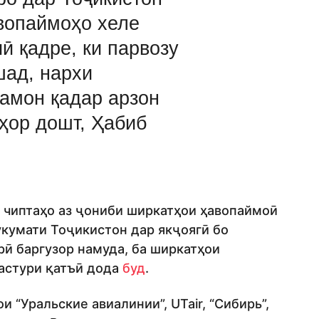
вопаймоҳо хеле
ӣ қадре, ки парвозу
шад, нархи
ҳамон қадар арзон
зҳор дошт, Ҳабиб
и чиптаҳо аз ҷониби ширкатҳои ҳавопаймоӣ
укумати Тоҷикистон дар якҷоягӣ бо
ӣ баргузор намуда, ба ширкатҳои
астури қатъӣ дода
буд
.
 “Уральские авиалинии”, UTair, “Сибирь”,