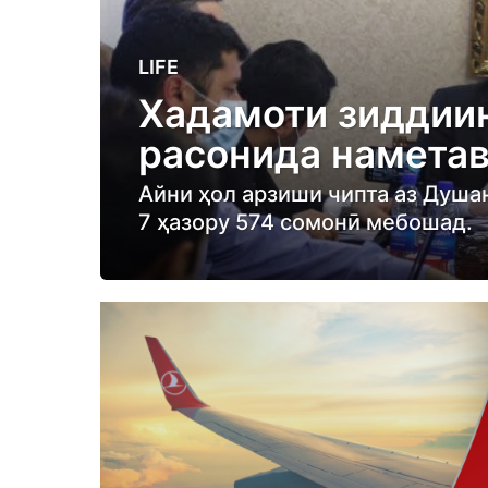
5
LIFE
y
Хадамоти зиддиин
e
расонида намета
a
r
Айни ҳол арзиши чипта аз Душа
s
7 ҳазору 574 сомонӣ мебошад.
a
g
o
5
y
e
a
r
s