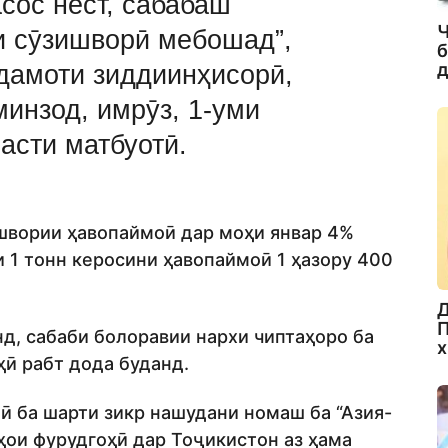
сос нест, сабабаш
Ч
и сӯзишворӣ мебошад”,
б
д
адамоти зиддиинҳисорӣ,
инзод, имрӯз, 1-уми
асти матбуотӣ.
ишвории ҳавопаймоӣ дар моҳи январ 4%
и 1 тонн керосини ҳавопаймоӣ 1 ҳазору 400
Д
П
, сабаби болоравии нархи чиптаҳоро ба
х
ҳӣ рабт дода буданд.
ӣ ба шарти зикр нашудани номаш ба “Азия-
ҳои фурудгоҳӣ дар Тоҷикистон аз ҳама