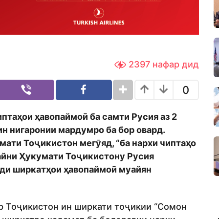
2397
нафар дид
0
иптаҳои ҳавопаймоӣ ба самти Русия аз 2
 ин нигаронии мардумро ба бор овард.
ати Тоҷикистон мегӯяд, “ба нархи чиптаҳо
айни Ҳукумати Тоҷикистону Русия
уди ширкатҳои ҳавопаймоӣ муайян
р Тоҷикистон ин ширкати тоҷикии “Сомон