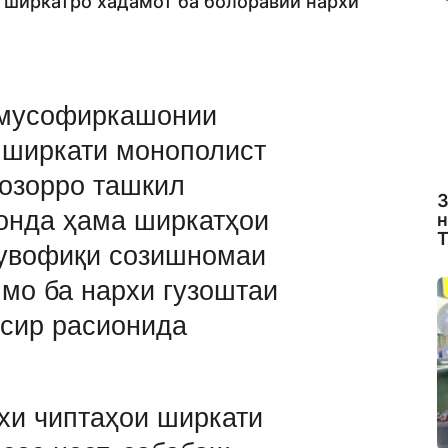
н ширкатро хадамот ба болоравии нархи
 мусофиркашонии
к ширкати монополист
бозорро ташкил
З
онда ҳама ширкатҳои
н
Т
мувофиқи созишномаи
 мо ба нархи гузоштаи
ъсир расионида
хи чиптаҳои ширкати