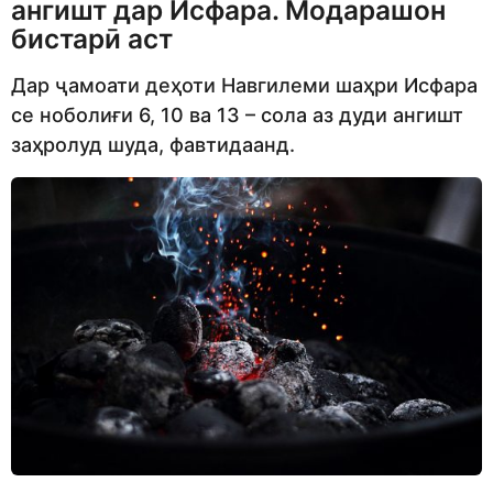
ангишт дар Исфара. Модарашон
бистарӣ аст
Дар ҷамоати деҳоти Навгилеми шаҳри Исфара
се ноболиғи 6, 10 ва 13 – сола аз дуди ангишт
заҳролуд шуда, фавтидаанд.