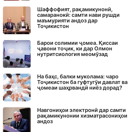
Шаффофият, рақамикунонӣ,
самаранокӣ: самти нави рушди
маъмурияти андоз дар
Тоҷикистон
Барои солимии ҷомеа. Қиссаи
ҷавони тоҷик, ки дар Олмон
нутритсиология меомӯзад
На баҳс, балки муколама: чаро
Тоҷикистон ба гуфтугӯи давлат ва
ҷомеаи шаҳрвандӣ ниёз дорад?
Навгониҳои электронӣ дар самти
рақамикунонии хизматрасониҳои
андоз