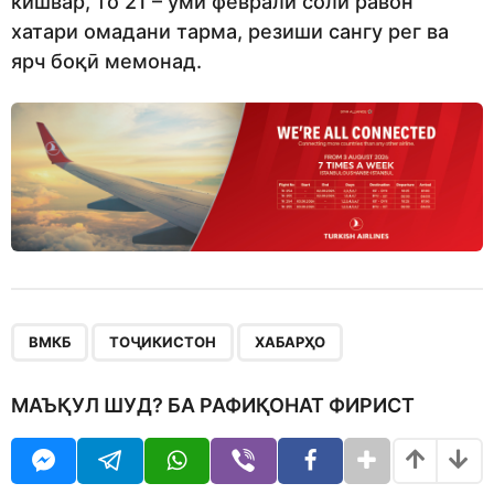
кишвар, то 21 – уми феврали соли равон
хатари омадани тарма, резиши сангу рег ва
ярч боқӣ мемонад.
,
,
ВМКБ
ТОҶИКИСТОН
ХАБАРҲО
МАЪҚУЛ ШУД? БА РАФИҚОНАТ ФИРИСТ