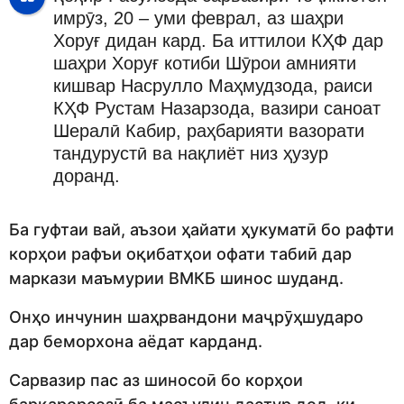
имрӯз, 20 – уми феврал, аз шаҳри
Хоруғ дидан кард. Ба иттилои КҲФ дар
шаҳри Хоруғ котиби Шӯрои амнияти
кишвар Насрулло Маҳмудзода, раиси
КҲФ Рустам Назарзода, вазири саноат
Шералӣ Кабир, раҳбарияти вазорати
тандурустӣ ва нақлиёт низ ҳузур
доранд.
Ба гуфтаи вай, аъзои ҳайати ҳукуматӣ бо рафти
корҳои рафъи оқибатҳои офати табиӣ дар
маркази маъмурии ВМКБ шинос шуданд.
Онҳо инчунин шаҳрвандони маҷрӯҳшударо
дар беморхона аёдат карданд.
Сарвазир пас аз шиносоӣ бо корҳои