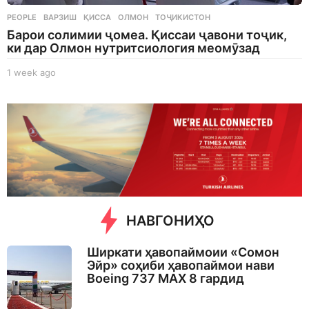
PEOPLE
ВАРЗИШ
,
ҚИССА
,
ОЛМОН
,
ТОҶИКИСТОН
Барои солимии ҷомеа. Қиссаи ҷавони тоҷик,
ки дар Олмон нутритсиология меомӯзад
1 week ago
1
w
e
e
k
a
g
o
НАВГОНИҲО
Ширкати ҳавопаймоии «Сомон
Эйр» соҳиби ҳавопаймои нави
Boeing 737 MAX 8 гардид