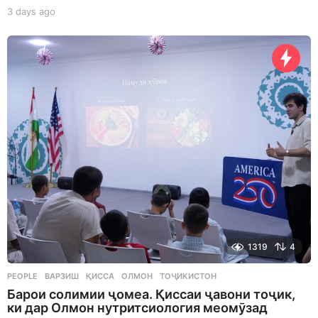
3 days ago
3
d
a
y
s
a
g
o
1319
4
PEOPLE
ВАРЗИШ
,
ҚИССА
,
ОЛМОН
,
ТОҶИКИСТОН
Барои солимии ҷомеа. Қиссаи ҷавони тоҷик,
ки дар Олмон нутритсиология меомӯзад