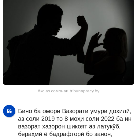
Акс аз сомонаи tribunapracy.by
Бино ба омори Вазорати умури дохилӣ,
аз соли 2019 то 8 моҳи соли 2022 ба ин
вазорат ҳазорон шикоят аз латукӯб,
бераҳмӣ ё бадрафторӣ бо занон,