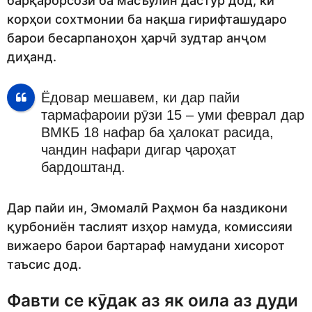
барқарорсозӣ ба масъулин дастур дод, ки
корҳои сохтмонии ба нақша гирифташударо
барои бесарпаноҳон ҳарчӣ зудтар анҷом
диҳанд.
Ёдовар мешавем, ки дар пайи
тармафароии рӯзи 15 – уми феврал дар
ВМКБ 18 нафар ба ҳалокат расида,
чандин нафари дигар ҷароҳат
бардоштанд.
Дар пайи ин, Эмомалӣ Раҳмон ба наздикони
қурбониён таслият изҳор намуда, комиссияи
вижаеро барои бартараф намудани хисорот
таъсис дод.
Фавти се кӯдак аз як оила аз дуди