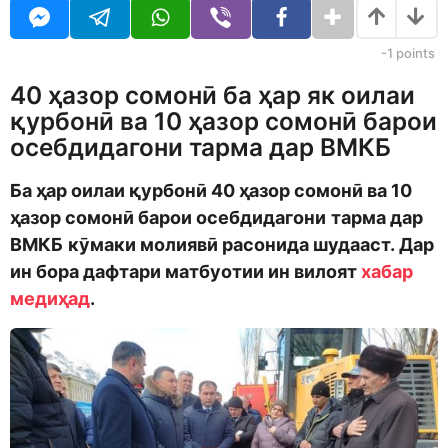
o
r
d
s
m
a
-1
points
o
g
n
o
40 ҳазор сомонӣ ба ҳар як оилаи
қурбонӣ ва 10 ҳазор сомонӣ барои
осебдидагони тарма дар ВМКБ
Ба ҳар оилаи қурбонӣ
40 ҳазор
сомонӣ
ва 10
ҳазор сомонӣ барои осебдидагон
и
тарма дар
ВМКБ
кӯмаки молиявӣ расонида шудааст. Дар
ин бора дафтари матбуотии
ин вилоят
хабар
медиҳад
.