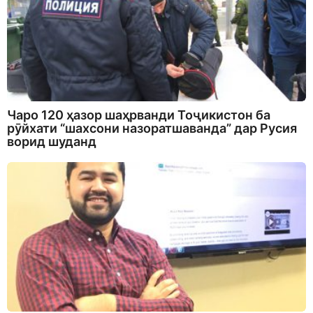
Чаро 120 ҳазор шаҳрванди Тоҷикистон ба
рӯйхати “шахсони назоратшаванда” дар Русия
ворид шуданд