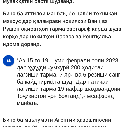
муваққатан баста шудаанд.
Бино ба иттилои манбаъ, бо ҷалби техникаи
махсус дар қаламрави ноҳияҳои Ванҷ ва
Рӯшон оқибатҳои тарма бартараф карда шуда,
корҳо дар ноҳияҳои Дарвоз ва Роштқалъа
идома доранд.
“Аз 15 то 19 – уми феврали соли 2023
дар ҳудуди ҷумҳурӣ 200 ҳодисаи
лағзиши тарма, 7 ярч ва 6 резиши санг
ба қайд гирифта шуд. Дар натиҷаи
лағзиши тарма 19 нафар шаҳрвандони
Тоҷикистон ҷон бохтанд”,- меафзояд
манбаъ.
Бино ба маълумоти Агентии ҳавошиносии