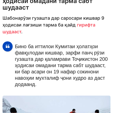
ҳодисаи омадани тарма сабт
шудааст
Шабонарӯзи гузашта дар саросари кишвар 9
ҳодисаи лағзиши тарма ба қайд
гирифта
шудааст
.
Бино ба иттилои Кумитаи ҳолатҳои
фавқулодаи кишвар, зарфи панҷ рӯзи
гузашта дар қаламрави Тоҷикистон 200
ҳодисаи омадани тарма сабт шудааст,
ки бар асари он 19 нафар сокинони
навоҳии мухталиф ҷони худро аз даст
додаанд.