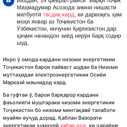
Баъдан, 14 феврал раиси “Барқи тоҷик”
Маҳмадумар Асозода зимни нишасти
матбуотӣ
тасдиқ кард
, ки дарвоқеъ ҳам
моҳи январ аз Тоҷикистон ба
Ӯзбекистон, инчунин Қирғизистон дар
ҳаҷми начандон зиёд нерӯи барқ содир
шуд.
Инро ӯ омода кардани низоми энергетикии
Тоҷикистон барои пайваст шудан ба Низоми
муттаҳидаи электроэнергетикии Осиёи
Марказӣ маънидод кард.
Ба гуфтаи ӯ, барои барқарор кардани
фаъолияти муштараки низоми энергетикии
Тоҷикистон бо низоми минтақавӣ талаботи
муайян вуҷуд дорад. Қаблан Вазорати
энергетикаи ҷумҳурӣ
хабар дод
, ки ҷараёни