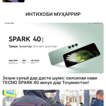
ИНТИХОБИ МУҲАРРИР
Зеҳни сунъӣ дар дасти шумо: силсилаи нави
TECNO SPARK 40 акнун дар Тоҷикистон!