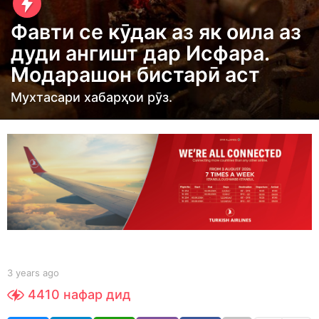
e
Фавти се кӯдак аз як оила аз
a
дуди ангишт дар Исфара.
r
Модарашон бистарӣ аст
s
a
Мухтасари хабарҳои рӯз.
g
o
3
y
e
a
r
s
a
b
3 years ago
3
g
y
y
4410
нафар дид
S
e
o
h
a