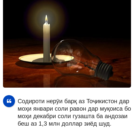
Содироти нерӯи барқ аз Тоҷикистон дар
моҳи январи соли равон дар муқоиса бо
моҳи декабри соли гузашта ба андозаи
беш аз 1,3 млн доллар зиёд шуд.