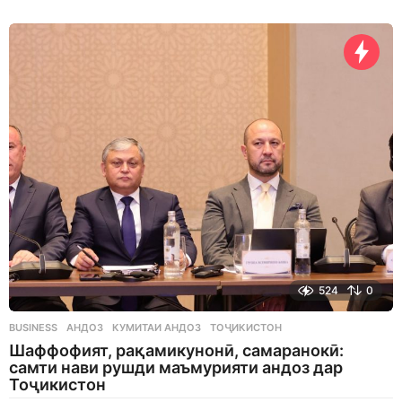
d
a
y
s
a
g
o
524
0
BUSINESS
АНДОЗ
,
КУМИТАИ АНДОЗ
,
ТОҶИКИСТОН
Шаффофият, рақамикунонӣ, самаранокӣ:
самти нави рушди маъмурияти андоз дар
Тоҷикистон