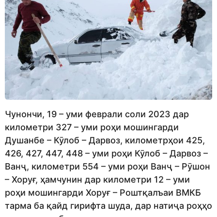
Чунончи, 19 – уми феврали соли 2023 дар
километри 327 – уми роҳи мошингарди
Душанбе – Кӯлоб – Дарвоз, километрҳои 425,
426, 427, 447, 448 – уми роҳи Кӯлоб – Дарвоз –
Ванҷ, километри 554 – уми роҳи Ванҷ – Рӯшон
– Хоруғ, ҳамчунин дар километри 12 – уми
роҳи мошингарди Хоруғ – Роштқалъаи ВМКБ
тарма ба қайд гирифта шуда, дар натиҷа роҳҳо