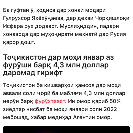
Ба гуфтаи ӯ, ҳодиса дар хонаи модари
Гулрухсор Яҳёхӯҷаева, дар деҳаи Чорқишлоқи
Исфара рух додааст. Муслиҳиддин, падари
хонавода дар муҳоҷирати меҳнатӣ дар Русия
қарор дошт.
Тоҷикистон дар моҳи январ аз
фурӯши барқ 4,3 млн доллар
даромад гирифт
Тоҷикистон ба кишварҳои ҳамсоя дар моҳи
аввали соли ҷорӣ ба маблағи 4,3 млн доллар
нерӯи барқ
фурӯхтааст
. Ин омор қариб 50%
зиёдтар нисбат ба моҳи январи соли 2022
мебошад, хабар медиҳад Агентии омор.