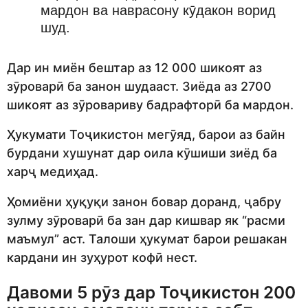
мардон ва наврасону кӯдакон ворид
шуд.
Дар ин миён бештар аз 12 000 шикоят аз
зӯроварӣ ба занон шудааст. Зиёда аз 2700
шикоят аз зӯровариву бадрафторӣ ба мардон.
Ҳукумати Тоҷикистон мегӯяд, барои аз байн
бурдани хушунат дар оила кӯшиши зиёд ба
харҷ медиҳад.
Ҳомиёни ҳуқуқи занон бовар доранд, ҷабру
зулму зӯроварӣ ба зан дар кишвар як “расми
маъмул” аст. Талоши ҳукумат барои решакан
кардани ин зуҳурот кофӣ нест.
Давоми 5 рӯз дар Тоҷикистон 200