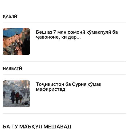
ҚАБЛӢ
Беш аз 7 млн сомонӣ кӯмакпулӣ ба
ҷавононе, ки дар...
НАВБАТӢ
Тоҷикистон ба Сурия кӯмак
мефиристад
БА ТУ МАЪҚУЛ МЕШАВАД