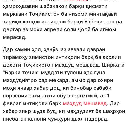
ҳамроҳшавии шабакаҳои барқи қисмати
марказии Тоҷикистон ба низоми минтақавӣ
тариқи хатҳои интиқоли барқи Ӯзбекистон на
дертар аз моҳи апрели соли ҷорӣ ба итмом
мерасад.
Дар ҳамин ҳол, ҳанӯз аз аввали давраи
тирамоҳу зимистон интиқоли барқ ба аҳолии
деҳоти Тоҷикистон маҳдуд мешавад. Ширкати
“Барқи тоҷик” муддати тӯлонӣ ҳар гуна
маҳдудиятро рад мекард, аммо дар охири
моҳи январ хабар дод, ки бинобар сабаби
норасоии захираҳои обу энергетикӣ, аз 1
феврал интиқоли барқ
маҳдуд мешавад
. Дар
хабар зикр шуда буд, ки маҳдудият ба шаҳрҳои
нисбатан калони ҷумҳурӣ дахл надорад.