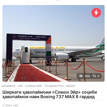
366
0
BUSINESS
,
LIFE
СОМОН ЭЙР
,
ТОҶИКИСТОН
,
ХАБАР
Ширкати ҳавопаймоии «Сомон Эйр» соҳиби
ҳавопаймои нави Boeing 737 MAX 8 гардид
3 days ago
3