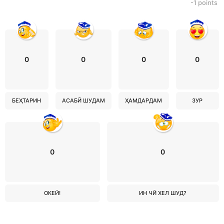
-1
points
0
0
0
0
БЕҲТАРИН
АСАБӢ ШУДАМ
ҲАМДАРДАМ
ЗУР
0
0
ОКЕЙ!
ИН ЧӢ ХЕЛ ШУД?