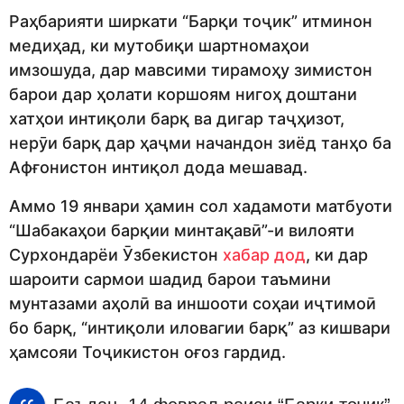
Раҳбарияти ширкати “Барқи тоҷик” итминон
медиҳад, ки мутобиқи шартномаҳои
имзошуда, дар мавсими тирамоҳу зимистон
барои дар ҳолати коршоям нигоҳ доштани
хатҳои интиқоли барқ ва дигар таҷҳизот,
нерӯи барқ дар ҳаҷми начандон зиёд танҳо ба
Афғонистон интиқол дода мешавад.
Аммо 19 январи ҳамин сол хадамоти матбуоти
“Шабакаҳои барқии минтақавӣ”-и вилояти
Сурхондарёи Ӯзбекистон
хабар дод
, ки дар
шароити сармои шадид барои таъмини
мунтазами аҳолӣ ва иншооти соҳаи иҷтимоӣ
бо барқ, “интиқоли иловагии барқ” аз кишвари
ҳамсояи Тоҷикистон оғоз гардид.