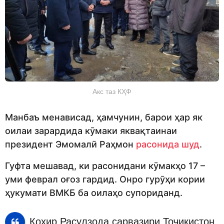
Акс таз КҲФ
Манбаъ менависад, ҳамчунин, барои ҳар як
оилаи зарардида кӯмаки яквақтаинаи
президент Эмомалӣ Раҳмон
расонида шуд
.
Гуфта мешавад, ки расонидани кӯмакҳо 17 –
уми феврал оғоз гардид. Онро гурӯҳи кории
ҳукумати ВМКБ ба оилаҳо супориданд.
Қоҳир Расулзода сарвазири Тоҷикистон