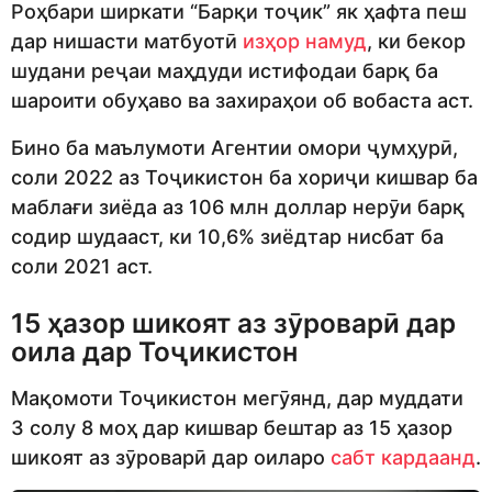
Роҳбари ширкати “Барқи тоҷик” як ҳафта пеш
дар нишасти матбуотӣ
изҳор намуд
, ки бекор
шудани реҷаи маҳдуди истифодаи барқ ба
шароити обуҳаво ва захираҳои об вобаста аст.
Бино ба маълумоти Агентии омори ҷумҳурӣ,
соли 2022 аз Тоҷикистон ба хориҷи кишвар ба
маблағи зиёда аз 106 млн доллар нерӯи барқ
содир шудааст, ки 10,6% зиёдтар нисбат ба
соли 2021 аст.
15 ҳазор шикоят аз зӯроварӣ дар
оила дар Тоҷикистон
Мақомоти Тоҷикистон мегӯянд, дар муддати
3 солу 8 моҳ дар кишвар бештар аз 15 ҳазор
шикоят аз зӯроварӣ дар оиларо
сабт кардаанд
.