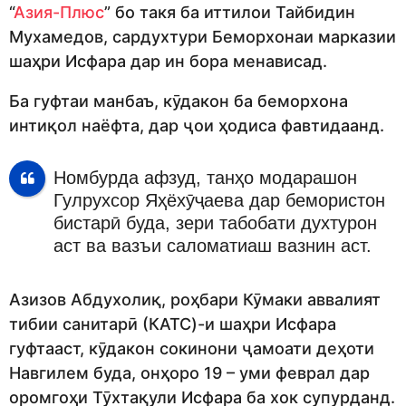
“
Азия-Плюс
” бо такя ба иттилои Тайбидин
Мухамедов, сардухтури Беморхонаи марказии
шаҳри Исфара дар ин бора менависад.
Ба гуфтаи манбаъ, кӯдакон ба беморхона
интиқол наёфта, дар ҷои ҳодиса фавтидаанд.
Номбурда афзуд, танҳо модарашон
Гулрухсор Яҳёхӯҷаева дар бемористон
бистарӣ буда, зери табобати духтурон
аст ва вазъи саломатиаш вазнин аст.
Азизов Абдухолиқ, роҳбари Кӯмаки аввалият
тибии санитарӣ (КАТС)-и шаҳри Исфара
гуфтааст, кӯдакон сокинони ҷамоати деҳоти
Навгилем буда, онҳоро 19 – уми феврал дар
оромгоҳи Тӯхтақули Исфара ба хок супурданд.