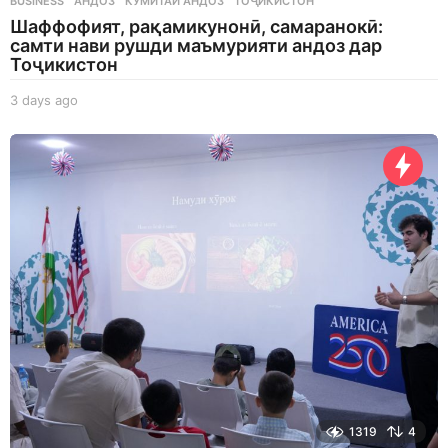
BUSINESS
АНДОЗ
,
КУМИТАИ АНДОЗ
,
ТОҶИКИСТОН
Шаффофият, рақамикунонӣ, самаранокӣ:
самти нави рушди маъмурияти андоз дар
Тоҷикистон
3 days ago
3
d
a
y
s
a
g
o
1319
4