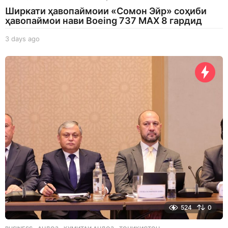
Ширкати ҳавопаймоии «Сомон Эйр» соҳиби
ҳавопаймои нави Boeing 737 MAX 8 гардид
3 days ago
3
d
a
y
s
a
g
o
524
0