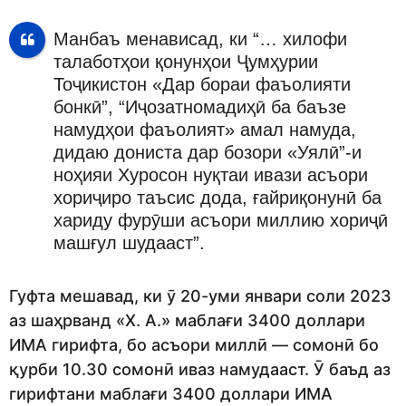
Манбаъ менависад, ки “… хилофи
талаботҳои қонунҳои Ҷумҳурии
Тоҷикистон «Дар бораи фаъолияти
бонкӣ”, “Иҷозатномадиҳӣ ба баъзе
намудҳои фаъолият» амал намуда,
дидаю дониста дар бозори «Уялӣ”-и
ноҳияи Хуросон нуқтаи ивази асъори
хориҷиро таъсис дода, ғайриқонунӣ ба
хариду фурӯши асъори миллию хориҷӣ
машғул шудааст”.
Гуфта мешавад, ки ӯ 20-уми январи соли 2023
аз шаҳрванд «Х. А.» маблағи 3400 доллари
ИМА гирифта, бо асъори миллӣ — сомонӣ бо
қурби 10.30 сомонӣ иваз намудааст. Ӯ баъд аз
гирифтани маблағи 3400 доллари ИМА