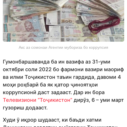
Акс аз сомонаи Агентии мубориза бо коррупсия
Гумонбаршаванда ба ин вазифа аз 31-уми
октябри соли 2022 бо фармони вазири маориф
ва илми Тоҷикистон таъин гардида, давоми 4
моҳи роҳбарӣ ба як қатор ҷиноятҳои
коррупсионӣ даст задааст. Дар ин бора
Телевизиони “Тоҷикистон”
дирӯз, 6 – уми март
гузориш додааст.
Худи ӯ иқрор шудааст, ки баъди хатми