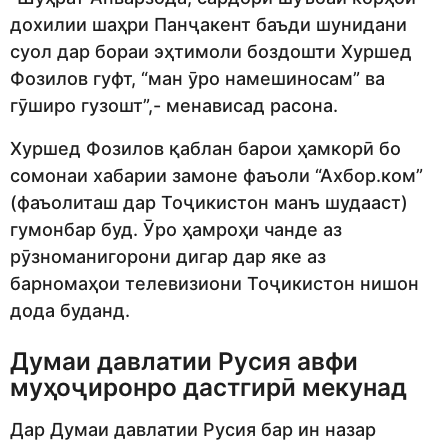
дохилии шаҳри Панҷакент баъди шунидани
суол дар бораи эҳтимоли боздошти Хуршед
Фозилов гуфт, “ман ӯро намешиносам” ва
гӯширо гузошт”,- менависад расона.
Хуршед Фозилов қаблан барои ҳамкорӣ бо
сомонаи хабарии замоне фаъоли “Ахбор.ком”
(фаъолиташ дар Тоҷикистон манъ шудааст)
гумонбар буд. Ӯро ҳамроҳи чанде аз
рӯзноманигорони дигар дар яке аз
барномаҳои телевизиони Тоҷикистон нишон
дода буданд.
Думаи давлатии Русия авфи
муҳоҷиронро дастгирӣ мекунад
Дар Думаи давлатии Русия бар ин назар