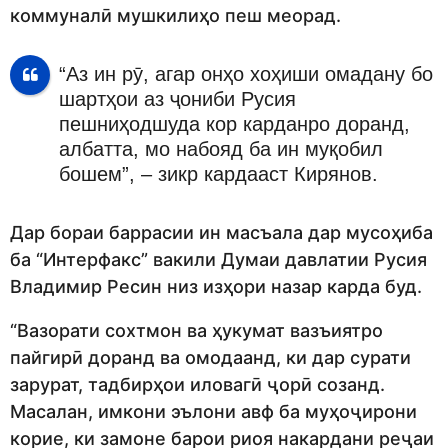
коммуналӣ мушкилиҳо пеш меорад.
“Аз ин рӯ, агар онҳо хоҳиши омадану бо
шартҳои аз ҷониби Русия
пешниҳодшуда кор карданро доранд,
албатта, мо набояд ба ин муқобил
бошем”, – зикр кардааст Кирянов.
Дар бораи баррасии ин масъала дар мусоҳиба
ба “Интерфакс” вакили Думаи давлатии Русия
Владимир Ресин низ изҳори назар карда буд.
“Вазорати сохтмон ва ҳукумат вазъиятро
пайгирӣ доранд ва омодаанд, ки дар сурати
зарурат, тадбирҳои иловагӣ ҷорӣ созанд.
Масалан, имкони эълони авф ба муҳоҷирони
корие, ки замоне барои риоя накардани реҷаи