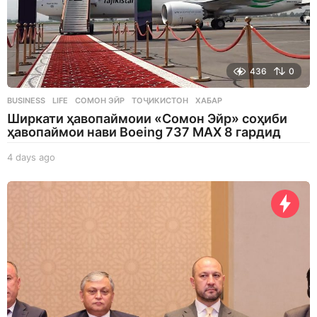
436
0
BUSINESS
,
LIFE
СОМОН ЭЙР
,
ТОҶИКИСТОН
,
ХАБАР
Ширкати ҳавопаймоии «Сомон Эйр» соҳиби
ҳавопаймои нави Boeing 737 MAX 8 гардид
4 days ago
4
d
a
y
s
a
g
o