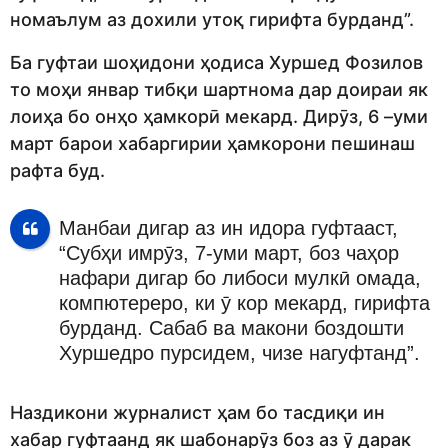
номаълум аз дохили утоқ гирифта бурданд”.
Ба гуфтаи шоҳидони ҳодиса Хуршед Фозилов
то моҳи январ тибқи шартнома дар доираи як
лоиҳа бо онҳо ҳамкорӣ мекард. Дирӯз, 6 –уми
март барои хабаргирии ҳамкорони пешинаш
рафта буд.
Манбаи дигар аз ин идора гуфтааст,
“Субҳи имрӯз, 7-уми март, боз чаҳор
нафари дигар бо либоси мулкӣ омада,
компютереро, ки ӯ кор мекард, гирифта
бурданд. Сабаб ва макони боздошти
Хуршедро пурсидем, чизе нагуфтанд”.
Наздикони журналист ҳам бо тасдиқи ин
хабар гуфтаанд як шабонарӯз боз аз ӯ дарак