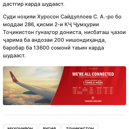
дастгир карда шудааст.
Суди ноҳияи Хуросон Сайдуллоев С. А.-ро бо
моддаи 286, қисми 2-и КҶ Ҷумҳурии
Тоҷикистон гунаҳгор дониста, нисбаташ ҷазои
ҷарима ба андозаи 200 нишондиҳанда,
баробар ба 13600 сомонӣ таъин карда
шудааст.
,
,
,
МУҲОҶИРОН
РУСИЯ
ТОҶИКИСТОН