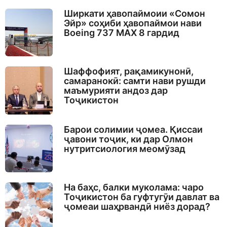
Ширкати ҳавопаймоии «Сомон
Эйр» соҳиби ҳавопаймои нави
Boeing 737 MAX 8 гардид
Шаффофият, рақамикунонӣ,
самаранокӣ: самти нави рушди
маъмурияти андоз дар
Тоҷикистон
Барои солимии ҷомеа. Қиссаи
ҷавони тоҷик, ки дар Олмон
нутритсиология меомӯзад
На баҳс, балки муколама: чаро
Тоҷикистон ба гуфтугӯи давлат ва
ҷомеаи шаҳрвандӣ ниёз дорад?