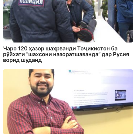
Чаро 120 ҳазор шаҳрванди Тоҷикистон ба
рӯйхати “шахсони назоратшаванда” дар Русия
ворид шуданд