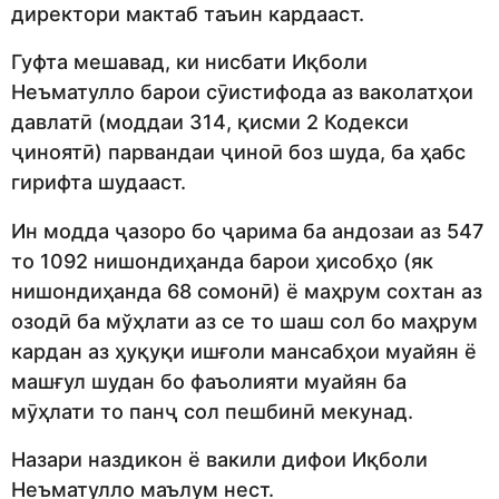
директори мактаб таъин кардааст.
Гуфта мешавад, ки нисбати Иқболи
Неъматулло барои сӯистифода аз ваколатҳои
давлатӣ (моддаи 314, қисми 2 Кодекси
ҷиноятӣ) парвандаи ҷиноӣ боз шуда, ба ҳабс
гирифта шудааст.
Ин модда ҷазоро бо ҷарима ба андозаи аз 547
то 1092 нишондиҳанда барои ҳисобҳо (як
нишондиҳанда 68 сомонӣ) ё маҳрум сохтан аз
озодӣ ба мўҳлати аз се то шаш сол бо маҳрум
кардан аз ҳуқуқи ишғоли мансабҳои муайян ё
машғул шудан бо фаъолияти муайян ба
мӯҳлати то панҷ сол пешбинӣ мекунад.
Назари наздикон ё вакили дифои Иқболи
Неъматулло маълум нест.