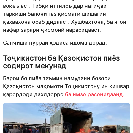
воқеъ аст. Тибқи иттилоъ дар натиҷаи
таркиши балони газ қисмати шишагии
қаҳвахона осеб дидааст. Хушбахтона, ба ягон
нафар зарари ҷисмонӣ нарасидааст.
Санҷиши пурраи ҳодиса идома дорад.
Тоҷикистон ба Қазоқистон пиёз
содирот мекунад
Барои бо пиёз таъмин намудани бозори
Қазоқистон мақомоти Тоҷикистону ин кишвар
қарордоди дахлдорро
ба имзо расонидаанд
.