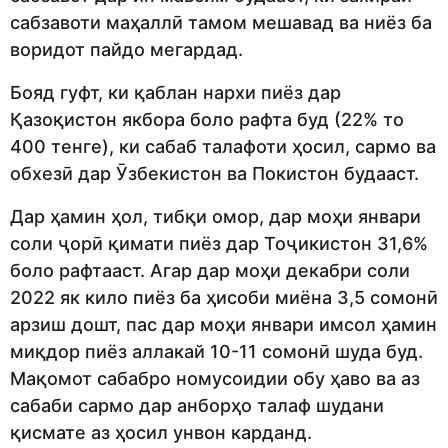
сабзавоти маҳаллӣ тамом мешавад ва ниёз ба
воридот пайдо мегардад.
Бояд гуфт, ки қаблан нархи пиёз дар
Қазоқистон якбора боло рафта буд (22% то
400 тенге), ки сабаб талафоти ҳосил, сармо ва
обхезӣ дар Ӯзбекистон ва Покистон будааст.
Дар ҳамин ҳол, тибқи омор, дар моҳи январи
соли ҷорӣ қимати пиёз дар Тоҷикистон 31,6%
боло рафтааст. Агар дар моҳи декабри соли
2022 як кило пиёз ба ҳисоби миёна 3,5 сомонӣ
арзиш дошт, пас дар моҳи январи имсол ҳамин
миқдор пиёз аллакай 10-11 сомонӣ шуда буд.
Мақомот сабабро номусоидии обу ҳаво ва аз
сабаби сармо дар анборҳо талаф шудани
қисмате аз ҳосил унвон карданд.