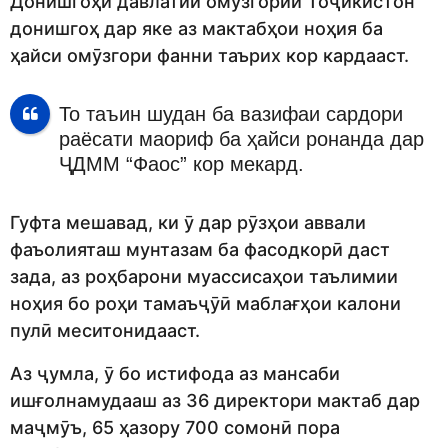
Донишгоҳи давлатии омӯзгории Тоҷикистон
донишгоҳ дар яке аз мактабҳои ноҳия ба
ҳайси омӯзгори фанни таърих кор кардааст.
То таъин шудан ба вазифаи сардори
раёсати маориф ба ҳайси ронанда дар
ҶДММ “Фаос” кор мекард.
Гуфта мешавад, ки ӯ дар рӯзҳои аввали
фаъолияташ мунтазам ба фасодкорӣ даст
зада, аз роҳбарони муассисаҳои таълимии
ноҳия бо роҳи тамаъҷӯӣ маблағҳои калони
пулӣ меситонидааст.
Аз ҷумла, ӯ бо истифода аз мансаби
ишғолнамудааш аз 36 директори мактаб дар
маҷмӯъ, 65 ҳазору 700 сомонӣ пора