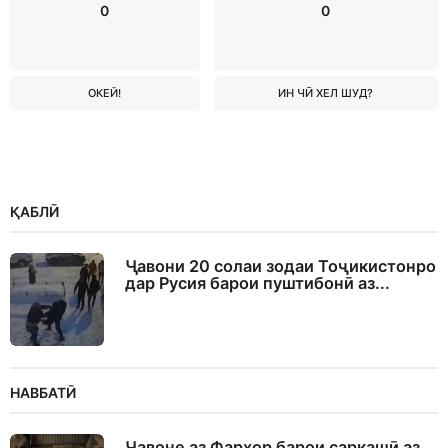
0
0
ОКЕЙ!
ИН ЧӢ ХЕЛ ШУД?
ҚАБЛӢ
Ҷавони 20 солаи зодаи Тоҷикистонро
дар Русия барои пуштибонӣ аз...
НАВБАТӢ
Ҷавоне аз Фархор барои саркашӣ аз