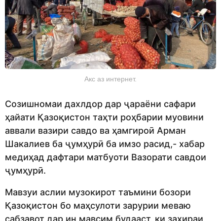
Акс аз интернет.
Созишномаи дахлдор дар ҷараёни сафари
ҳайати Қазоқистон таҳти роҳбарии муовини
аввали вазири савдо ва ҳамгироӣ Арман
Шакалиев ба ҷумҳурӣ ба имзо расид,- хабар
медиҳад дафтари матбуоти Вазорати савдои
ҷумҳурӣ.
Мавзуи аслии музокирот таъмини бозори
Қазоқистон бо маҳсулоти зарурии меваю
сабзавот дар ин мавсим будааст, ки захираи