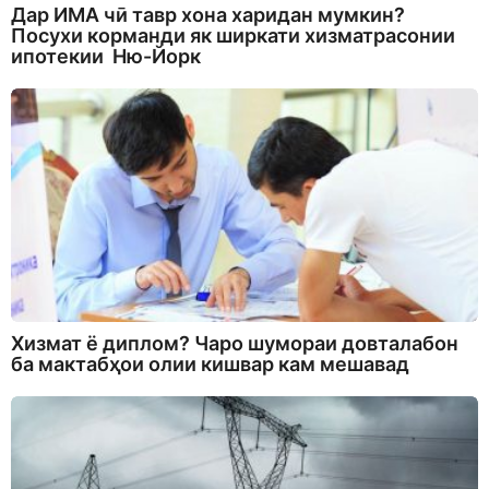
Дар ИМА чӣ тавр хона харидан мумкин?
Посухи корманди як ширкати хизматрасонии
ипотекии Ню-Йорк
Хизмат ё диплом? Чаро шумораи довталабон
ба мактабҳои олии кишвар кам мешавад