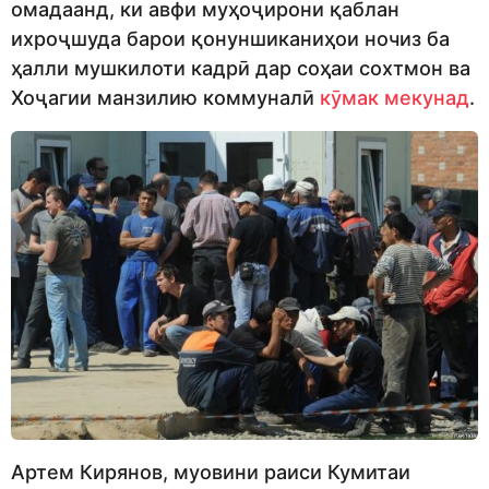
омадаанд, ки авфи муҳоҷирони қаблан
ихроҷшуда барои қонуншиканиҳои ночиз ба
ҳалли мушкилоти кадрӣ дар соҳаи сохтмон ва
Хоҷагии манзилию коммуналӣ
кӯмак мекунад
.
Артем Кирянов, муовини раиси Кумитаи