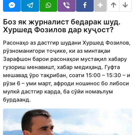
o
r
d
s
m
a
Боз як журналист бедарак шуд.
o
g
n
o
Хуршед Фозилов дар куҷост?
Расонаҳо аз дастгир шудани Хуршед Фозилов,
рӯзноманигори тоҷике, ки аз минтақаи
Зарафшон барои расонаҳои мустақил хабару
гузориш менавишт, хабар медиҳанд. Гуфта
мешавад ӯро тақрибан, соати 15:00 – 15:30 – и
рӯзи 6 – уми март, афроди ношинос бо либоси
мулкӣ дастгир карда, ба сӯйи номаълум
бурдаанд.