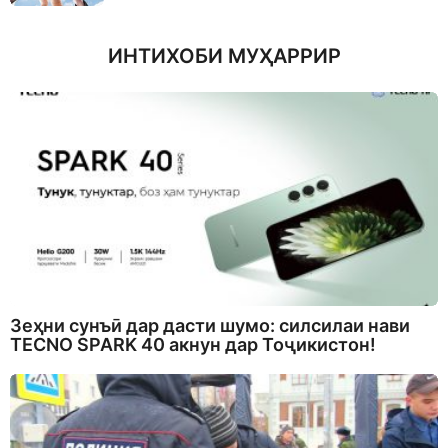
ИНТИХОБИ МУҲАРРИР
Зеҳни сунъӣ дар дасти шумо: силсилаи нави
TECNO SPARK 40 акнун дар Тоҷикистон!