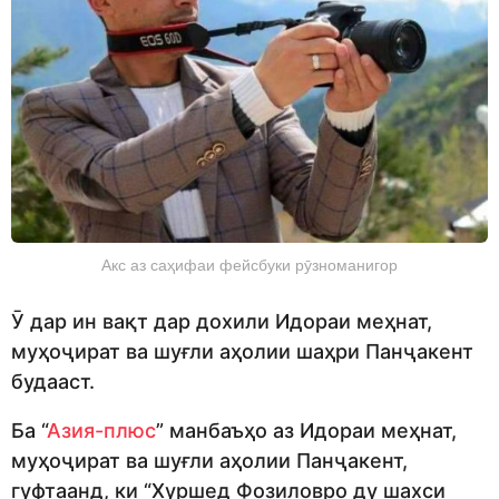
Акс аз саҳифаи фейсбуки рӯзноманигор
Ӯ дар ин вақт дар дохили Идораи меҳнат,
муҳоҷират ва шуғли аҳолии шаҳри Панҷакент
будааст.
Ба “
Азия-плюс
” манбаъҳо аз Идораи меҳнат,
муҳоҷират ва шуғли аҳолии Панҷакент,
гуфтаанд, ки “Хуршед Фозиловро ду шахси