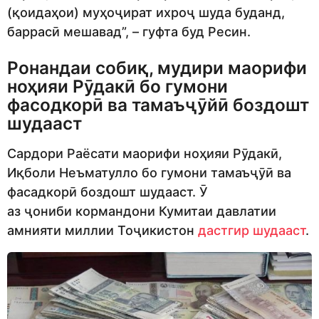
(қоидаҳои) муҳоҷират ихроҷ шуда буданд,
баррасӣ мешавад”, – гуфта буд Ресин.
Ронандаи собиқ, мудири маорифи
ноҳияи Рӯдакӣ бо гумони
фасодкорӣ ва тамаъҷӯйӣ боздошт
шудааст
Сардори Раёсати маорифи ноҳияи Рӯдакӣ,
Иқболи Неъматулло бо гумони тамаъҷӯӣ ва
фасадкорӣ боздошт шудааст. Ӯ
аз ҷониби кормандони Кумитаи давлатии
амнияти миллии Тоҷикистон
дастгир шудааст
.