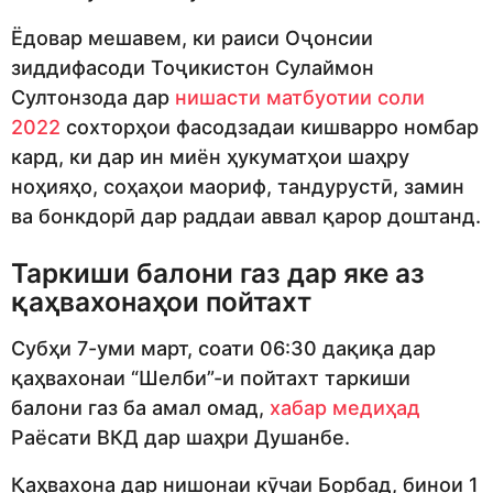
Ёдовар мешавем, ки раиси Оҷонсии
зиддифасоди Тоҷикистон Сулаймон
Султонзода дар
нишасти матбуотии соли
2022
сохторҳои фасодзадаи кишварро номбар
кард, ки дар ин миён ҳукуматҳои шаҳру
ноҳияҳо, соҳаҳои маориф, тандурустӣ, замин
ва бонкдорӣ дар раддаи аввал қарор доштанд.
Таркиши балони газ дар яке аз
қаҳвахонаҳои пойтахт
Субҳи 7-уми март, соати 06:30 дақиқа дар
қаҳвахонаи “Шелби”-и пойтахт таркиши
балони газ ба амал омад,
хабар медиҳад
Раёсати ВКД дар шаҳри Душанбе.
Қаҳвахона дар нишонаи кӯчаи Борбад, бинои 1