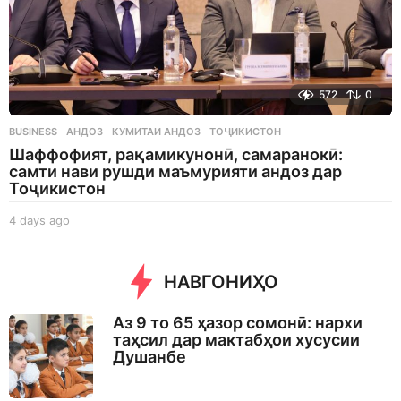
572
0
BUSINESS
АНДОЗ
,
КУМИТАИ АНДОЗ
,
ТОҶИКИСТОН
Шаффофият, рақамикунонӣ, самаранокӣ:
самти нави рушди маъмурияти андоз дар
Тоҷикистон
4 days ago
4
d
a
y
НАВГОНИҲО
s
a
Аз 9 то 65 ҳазор сомонӣ: нархи
g
таҳсил дар мактабҳои хусусии
o
Душанбе