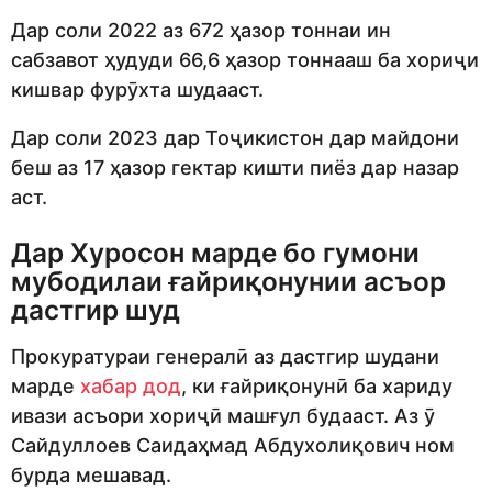
Дар соли 2022 аз 672 ҳазор тоннаи ин
сабзавот ҳудуди 66,6 ҳазор тоннааш ба хориҷи
кишвар фурӯхта шудааст.
Дар соли 2023 дар Тоҷикистон дар майдони
беш аз 17 ҳазор гектар кишти пиёз дар назар
аст.
Дар Хуросон марде бо гумони
мубодилаи ғайриқонунии асъор
дастгир шуд
Прокуратураи генералӣ аз дастгир шудани
марде
хабар дод
, ки ғайриқонунӣ ба хариду
ивази асъори хориҷӣ машғул будааст. Аз ӯ
Сайдуллоев Саидаҳмад Абдухолиқович ном
бурда мешавад.