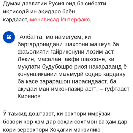
Думаи давлатии Русия оид ба сиёсати
иқтисодӣ ин ақидаро баён
кардааст,
менависад Интерфакс
.
“Албатта, мо намегӯем, ки
баргардонидани шахсони машғул ба
фаъолияти ғайриқонунӣ лозим аст.
Лекин, масалан, авфи шахсоне, ки
муҳлати будубошро риоя накардаанд ё
қонуншикании маъмурӣ содир кардаву
ба касе зарарашон нарасидааст, ба
ақидаи ман имконпазир аст”, – гуфтааст
Кирянов.
Ӯ таъкид доштааст, ки сохтори имрӯзаи
бозори кор ҳам дар соҳаи сохтмон ва ҳам дар
кори зерсохтори Хоҷагии манзилию