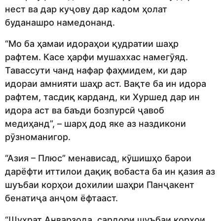
нест ва дар куҷову дар кадом ҳолат
буданашро намедонанд.
“Мо ба ҳамаи идораҳои қудратии шаҳр
рафтем. Касе ҳарфи мушаххас намегӯяд.
Тавассути чанд нафар фаҳмидем, ки дар
идораи амнияти шаҳр аст. Вақте ба ин идора
рафтем, тасдиқ карданд, ки Хуршед дар ин
идора аст ва баъди бозпурсӣ ҷавоб
медиҳанд”, – шарҳ дод яке аз наздикони
рӯзноманигор.
“Азия – Плюс” менависад, кӯшишҳо барои
дарёфти иттилои дақиқ вобаста ба ин қазия аз
шуъбаи корҳои дохилии шаҳри Панҷакент
бенатиҷа анҷом ёфтааст.
“Шуҳрат Анварзода, сардори шуъбаи корҳои