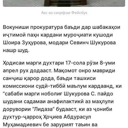
Акс аз саҳифаи Фейсбук
Вокуниши прокуратура баъди дар шабакаҳои
иҷтимоӣ паҳн кардани муроҷиати кушоди
Шоира Зуҳурова, модари Севинч Шукурова
нашр шуд.
Ҳодисаи марги духтари 17-сола рӯзи 8-уми
апрел рух додааст. Мақомот онро мавриди
санҷиш қарор дода, баъди ташхиси
комиссиони судӣ-тиббӣ маълум кардаанд, ки
“сабаби марги ноболиғ Шукурова С. пайдо
шудани садамаи анафилактикӣ аз маҳлули
дорувории “Лидаза” будааст, ки аз ҷониби
духтур-ҷарроҳ Ҳоҷиев Абдурасул
Муҳамадиевич бе зарурият таъин ва