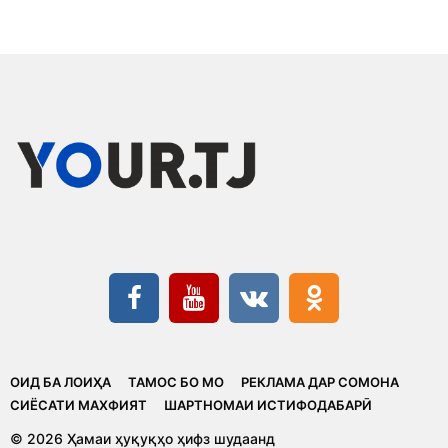
ОИД БА ЛОИҲА
ТАМОС БО МО
РЕКЛАМА ДАР СОМОНА
CИЁСАТИ МАХФИЯТ
ШАРТНОМАИ ИСТИФОДАБАРӢ
© 2026 Ҳамаи ҳуқуқҳо ҳифз шудаанд