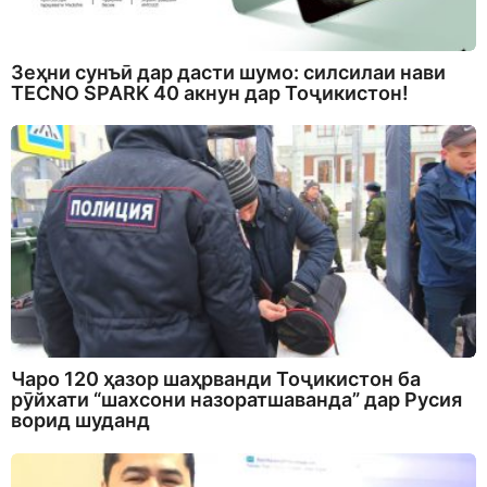
Зеҳни сунъӣ дар дасти шумо: силсилаи нави
TECNO SPARK 40 акнун дар Тоҷикистон!
Чаро 120 ҳазор шаҳрванди Тоҷикистон ба
рӯйхати “шахсони назоратшаванда” дар Русия
ворид шуданд