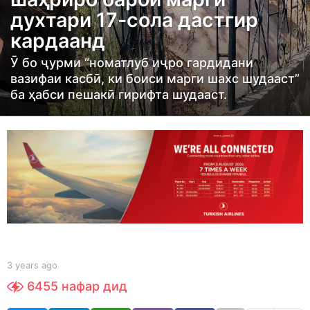
r
духтари 17-сола дастгир
s
кардаанд
a
g
Ӯ бо ҷурми “номатлуб иҷро гардидани
o
вазифаи касбӣ, ки боиси марги шахс шудааст”
3
ба ҳабси пешакӣ гирифта шудааст.
y
e
a
r
s
a
g
o
b
3 years ago
3
y
y
6455
нафар дид
S
e
h
a