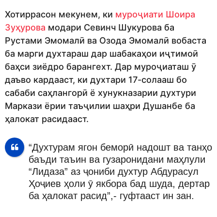
Хотиррасон мекунем, ки
муроҷиати Шоира
Зуҳурова
модари Севинч Шукурова ба
Рустами Эмомалӣ ва Озода Эмомалӣ вобаста
ба марги духтараш дар шабакаҳои иҷтимоӣ
баҳси зиёдро барангехт. Дар муроҷиаташ ӯ
даъво кардааст, ки духтари 17-солааш бо
сабаби саҳлангорӣ ё хунукназарии духтури
Маркази ёрии таъҷилии шаҳри Душанбе ба
ҳалокат расидааст.
“Духтурам ягон беморӣ надошт ва танҳо
баъди таъин ва гузаронидани маҳлули
“Лидаза” аз ҷониби духтур Абдурасул
Ҳоҷиев ҳоли ӯ якбора бад шуда, дертар
ба ҳалокат расид”,- гуфтааст ин зан.