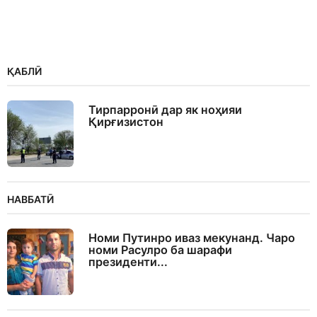
ҚАБЛӢ
Тирпарронӣ дар як ноҳияи
Қирғизистон
НАВБАТӢ
Номи Путинро иваз мекунанд. Чаро
номи Расулро ба шарафи
президенти...