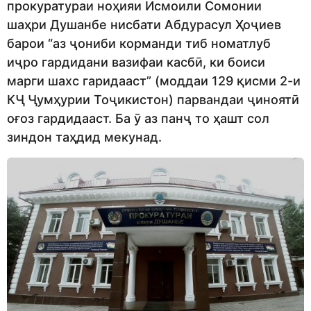
прокуратураи ноҳияи Исмоили Сомонии
шаҳри Душанбе нисбати Абдурасул Ҳоҷиев
барои “аз ҷониби корманди тиб номатлуб
иҷро гардидани вазифаи касбӣ, ки боиси
марги шахс гаридааст” (моддаи 129 қисми 2-и
КҶ Ҷумҳурии Тоҷикистон) парвандаи ҷиноятӣ
оғоз гардидааст. Ба ӯ аз панҷ то ҳашт сол
зиндон таҳдид мекунад.