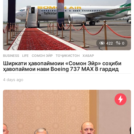
422
0
BUSINESS
,
LIFE
СОМОН ЭЙР
,
ТОҶИКИСТОН
,
ХАБАР
Ширкати ҳавопаймоии «Сомон Эйр» соҳиби
ҳавопаймои нави Boeing 737 MAX 8 гардид
4 days ago
4
d
a
y
s
a
g
o