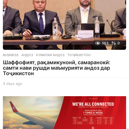
563
0
BUSINESS
АНДОЗ
,
КУМИТАИ АНДОЗ
,
ТОҶИКИСТОН
Шаффофият, рақамикунонӣ, самаранокӣ:
самти нави рушди маъмурияти андоз дар
Тоҷикистон
4 days ago
4
d
a
y
s
a
g
o