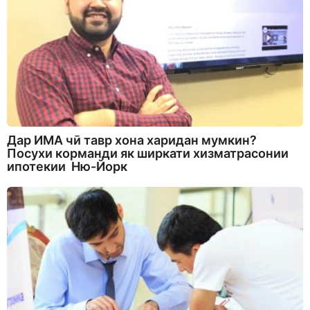
Дар ИМА чӣ тавр хона харидан мумкин?
Посухи корманди як ширкати хизматрасонии
ипотекии Ню-Йорк