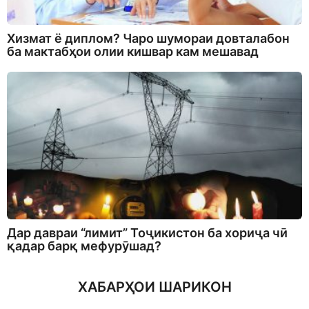
Хизмат ё диплом? Чаро шумораи довталабон
ба мактабҳои олии кишвар кам мешавад
Дар давраи “лимит” Тоҷикистон ба хориҷа чӣ
қадар барқ мефурӯшад?
ХАБАРҲОИ ШАРИКОН