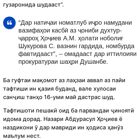
гузаронида шудааст”.
“Дар натиҷаи номатлуб иҷро намудани
вазифаҳои касбӣ аз ҷониби духтур-
ҷарроҳ Ҳоҷиев А.М. ҳолати ноболиғ
Шукурова С. вазнин гардида, номбурда
фавтидааст”, – омадааст дар иттилоияи
прокуратураи шаҳри Душанбе.
Ба гуфтаи мақомот аз лаҳзаи аввал аз пайи
тафтиши ин қазия буданд, вале хулосаи
санҷиш танҳо 16-уми май дастрас шуд.
Тафтишоти пешакӣ оид ба парвандаи ҷиноятӣ
идома дорад. Назари Абдурасул Ҳоҷиев ё
наздикони ӯ дар мавриди ин ҳодиса ҳанӯз
маълум нест.