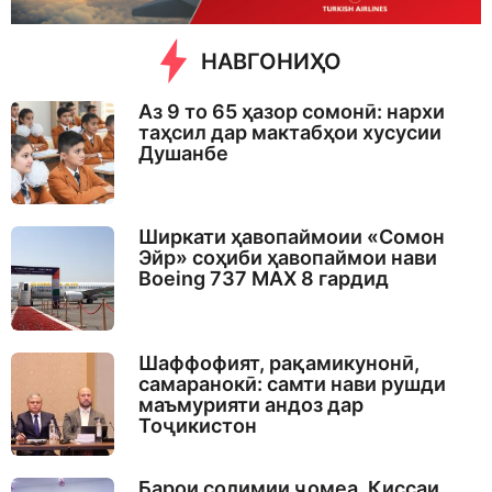
НАВГОНИҲО
Аз 9 то 65 ҳазор сомонӣ: нархи
таҳсил дар мактабҳои хусусии
Душанбе
Ширкати ҳавопаймоии «Сомон
Эйр» соҳиби ҳавопаймои нави
Boeing 737 MAX 8 гардид
Шаффофият, рақамикунонӣ,
самаранокӣ: самти нави рушди
маъмурияти андоз дар
Тоҷикистон
Барои солимии ҷомеа. Қиссаи