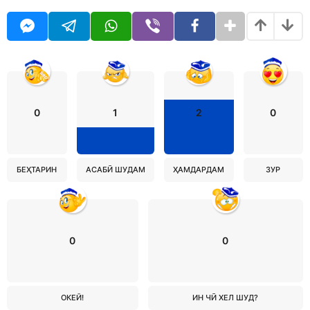
0
1
2
0
БЕҲТАРИН
АСАБӢ ШУДАМ
ҲАМДАРДАМ
ЗУР
0
0
ОКЕЙ!
ИН ЧӢ ХЕЛ ШУД?