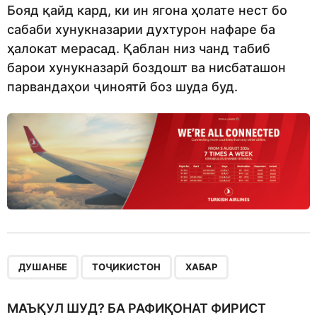
Бояд қайд кард, ки ин ягона ҳолате нест бо
сабаби хунукназарии духтурон нафаре ба
ҳалокат мерасад. Қаблан низ чанд табиб
барои хунукназарӣ боздошт ва нисбаташон
парвандаҳои ҷиноятӣ боз шуда буд.
,
,
ДУШАНБЕ
ТОҶИКИСТОН
ХАБАР
МАЪҚУЛ ШУД? БА РАФИҚОНАТ ФИРИСТ