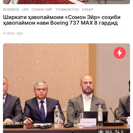
BUSINESS
,
LIFE
СОМОН ЭЙР
,
ТОҶИКИСТОН
,
ХАБАР
Ширкати ҳавопаймоии «Сомон Эйр» соҳиби
ҳавопаймои нави Boeing 737 MAX 8 гардид
4 days ago
4
d
a
y
s
a
g
o
563
0