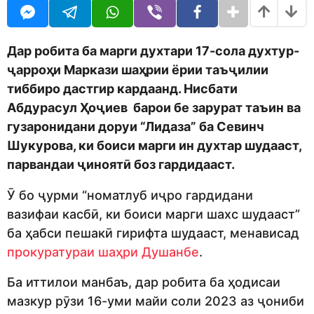
o
r
d
s
m
a
o
g
Дар робита ба марги духтари 17-сола духтур-
n
o
ҷарроҳи Маркази шаҳрии ёрии таъҷилии
тиббиро дастгир кардаанд. Нисбати
Абдурасул Ҳоҷиев барои бе зарурат таъин ва
гузаронидани доруи “Лидаза” ба Севинч
Шукурова, ки боиси марги ин духтар шудааст,
парвандаи ҷиноятӣ боз гардидааст.
Ӯ бо ҷурми “номатлуб иҷро гардидани
вазифаи касбӣ, ки боиси марги шахс шудааст”
ба ҳабси пешакӣ гирифта шудааст, менависад
прокуратураи шаҳри Душанбе
.
Ба иттилои манбаъ, дар робита ба ҳодисаи
мазкур рӯзи 16-уми майи соли 2023 аз ҷониби