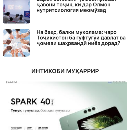
ҷавони тоҷик, ки дар Олмон
нутритсиология меомӯзад
На баҳс, балки муколама: чаро
Тоҷикистон ба гуфтугӯи давлат ва
ҷомеаи шаҳрвандӣ ниёз дорад?
ИНТИХОБИ МУҲАРРИР