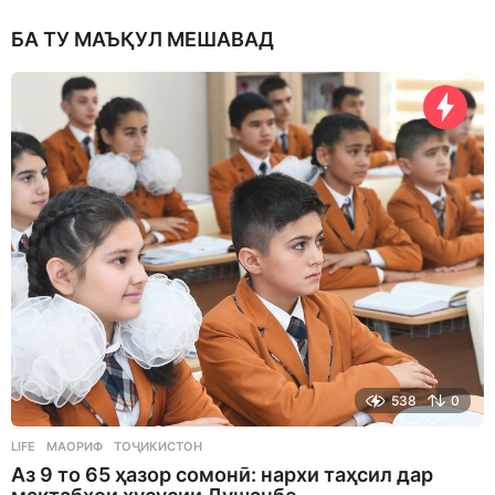
БА ТУ МАЪҚУЛ МЕШАВАД
538
0
LIFE
МАОРИФ
,
ТОҶИКИСТОН
Аз 9 то 65 ҳазор сомонӣ: нархи таҳсил дар