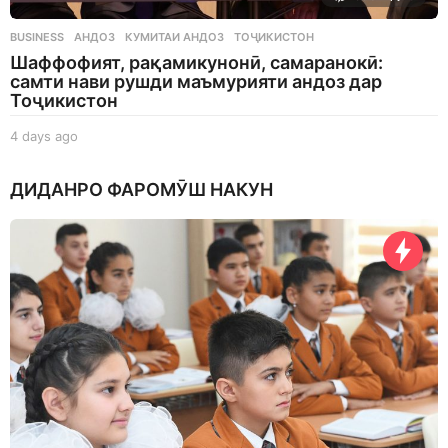
BUSINESS
АНДОЗ
,
КУМИТАИ АНДОЗ
,
ТОҶИКИСТОН
Шаффофият, рақамикунонӣ, самаранокӣ:
самти нави рушди маъмурияти андоз дар
Тоҷикистон
4 days ago
4
d
a
ДИДАНРО ФАРОМӮШ НАКУН
y
s
a
g
o