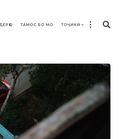
ДЕРҲО
ТАМОС БО МО
ТОҶИКӢ