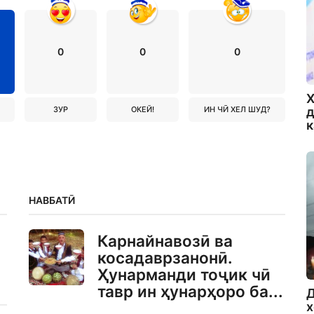
0
0
0
Х
д
ЗУР
ОКЕЙ!
ИН ЧӢ ХЕЛ ШУД?
НАВБАТӢ
Карнайнавозӣ ва
косадаврзанонӣ.
Ҳунарманди тоҷик чӣ
тавр ин ҳунарҳоро ба...
Д
х