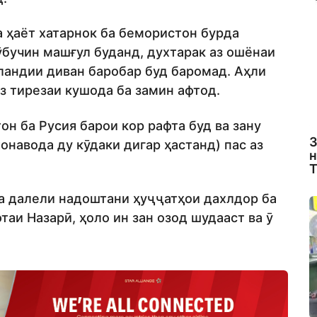
а ҳаёт хатарнок ба бемористон бурда
ӯбучин машғул буданд, духтарак аз ошёнаи
баландии диван баробар буд баромад. Аҳли
аз тирезаи кушода ба замин афтод.
он ба Русия барои кор рафта буд ва зану
З
онавода ду кӯдаки дигар ҳастанд) пас аз
н
Т
ба далели надоштани ҳуҷҷатҳои дахлдор ба
фтаи Назарӣ, ҳоло ин зан озод шудааст ва ӯ