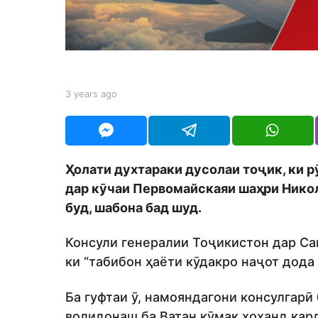
s
a
g
o
b
3 years ago
3
y
y
S
e
h
a
o
r
d
s
Ҳолати духтараки дусолаи тоҷик, ки р
m
a
o
дар кӯчаи Первомайскаяи шаҳри Никол
g
n
o
буд, шабона бад шуд.
Консули генералии Тоҷикистон дар Са
ки “табибон ҳаёти кӯдакро наҷот дода
Ба гуфтаи ӯ, намояндагони консулгарӣ
волидонаш ба Ватан кӯмак хоҳанд кар