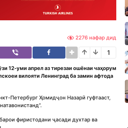
2276
нафар дид
1
ӯзи 12-уми апрел аз тирезаи ошёнаи чаҳорум
скоеи вилояти Ленинград ба замин афтода
нкт-Петербург Ҳомидҷон Назарӣ гуфтааст,
 натавонистанд”.
 барои фиристодани ҷасади духтар ва
д.