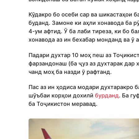
Кӯдакро бо осеби сар ва шикастаҳои б
буданд. Замоне ки аҳли хонавода ба р
4-ум афтид. Ӯ ба лаби тиреза, ки бо 
хонавода аз ин бехабар монданд ва ӯ 
Падари духтар 10 моҳ пеш аз Тоҷикист
фарзандонаш (ба ҷуз аз духтарак дар х
чанд моҳ ба назди ӯ рафтанд.
Пас аз ин ҳодиса модари духтаракро 
шӯъбаи корҳои дохилӣ
бурданд
. Ба гу
ба Тоҷикистон меравад.