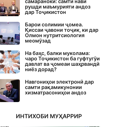
самаранокӣ: самти нави
рушди маъмурияти андоз
дар Тоҷикистон
Барои солимии ҷомеа.
Қиссаи ҷавони тоҷик, ки дар
Олмон нутритсиология
меомӯзад
На баҳс, балки муколама:
чаро Тоҷикистон ба гуфтугӯи
давлат ва ҷомеаи шаҳрвандӣ
ниёз дорад?
Навгониҳои электронӣ дар
самти рақамикунонии
хизматрасониҳои андоз
ИНТИХОБИ МУҲАРРИР