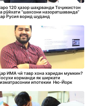
аро 120 ҳазор шаҳрванди Тоҷикистон
а рӯйхати “шахсони назоратшаванда”
ар Русия ворид шуданд
ар ИМА чӣ тавр хона харидан мумкин?
осухи корманди як ширкати
изматрасонии ипотекии Ню-Йорк