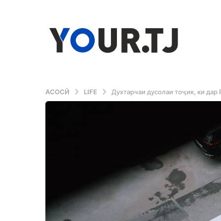
АСОСӢ
LIFE
Духтарчаи дусолаи тоҷик, ки дар 