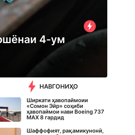
 ошёнаи 4-ум
НАВГОНИҲО
Ширкати ҳавопаймоии
«Сомон Эйр» соҳиби
ҳавопаймои нави Boeing 737
MAX 8 гардид
Шаффофият, рақамикунонӣ,