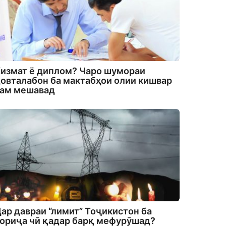
измат ё диплом? Чаро шумораи
овталабон ба мактабҳои олии кишвар
кам мешавад
ар давраи “лимит” Тоҷикистон ба
ориҷа чӣ қадар барқ мефурӯшад?