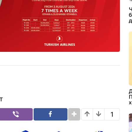
Ч
б
д
Д
П
Т
х
1