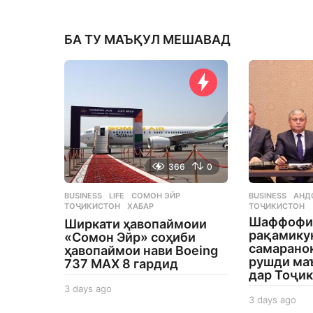
БА ТУ МАЪҚУЛ МЕШАВАД
366
0
BUSINESS
,
LIFE
СОМОН ЭЙР
,
BUSINESS
АНД
ТОҶИКИСТОН
,
ХАБАР
ТОҶИКИСТОН
Шаффофи
Ширкати ҳавопаймоии
рақамику
«Сомон Эйр» соҳиби
самаранок
ҳавопаймои нави Boeing
рушди ма
737 MAX 8 гардид
дар Тоҷи
3 days ago
3
3 days ago
3
d
d