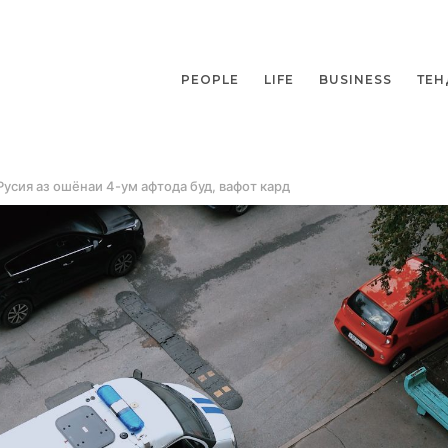
PEOPLE
LIFE
BUSINESS
ТЕН
Русия аз ошёнаи 4-ум афтода буд, вафот кард