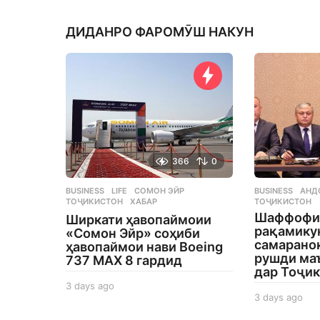
a
a
y
y
s
ДИДАНРО ФАРОМӮШ НАКУН
s
a
a
g
g
o
o
366
0
BUSINESS
,
LIFE
СОМОН ЭЙР
,
BUSINESS
АНД
ТОҶИКИСТОН
,
ХАБАР
ТОҶИКИСТОН
Шаффофи
Ширкати ҳавопаймоии
рақамику
«Сомон Эйр» соҳиби
самаранок
ҳавопаймои нави Boeing
рушди ма
737 MAX 8 гардид
дар Тоҷи
3 days ago
3
3 days ago
3
d
d
a