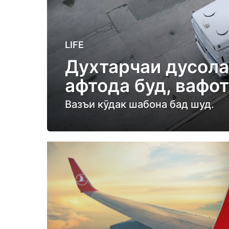
3
LIFE
y
Духтарчаи дусола
e
афтода буд, вафот
a
r
Вазъи кӯдак шабона бад шуд.
s
a
g
o
3
y
e
a
r