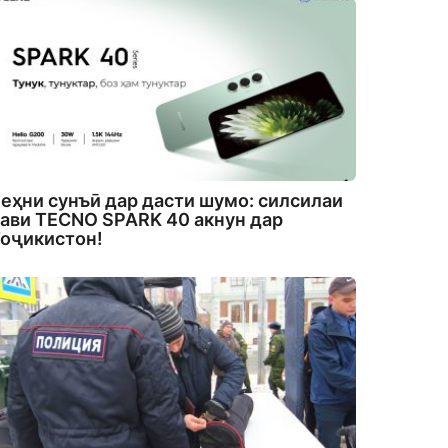
еҳни сунъӣ дар дасти шумо: силсилаи
ави TECNO SPARK 40 акнун дар
оҷикистон!