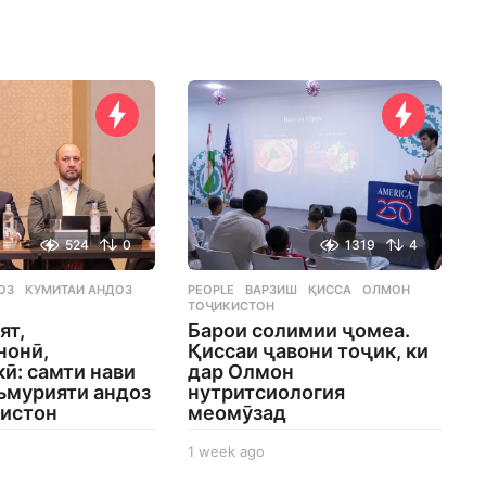
e
e
k
a
g
o
524
0
1319
4
ОЗ
,
КУМИТАИ АНДОЗ
,
PEOPLE
ВАРЗИШ
,
ҚИССА
,
ОЛМОН
,
ТОҶИКИСТОН
ят,
Барои солимии ҷомеа.
нонӣ,
Қиссаи ҷавони тоҷик, ки
ӣ: самти нави
дар Олмон
ъмурияти андоз
нутритсиология
кистон
меомӯзад
1 week ago
1
w