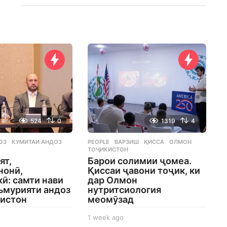
524
0
1319
4
ОЗ
,
КУМИТАИ АНДОЗ
,
PEOPLE
ВАРЗИШ
,
ҚИССА
,
ОЛМОН
,
ТОҶИКИСТОН
ят,
Барои солимии ҷомеа.
нонӣ,
Қиссаи ҷавони тоҷик, ки
ӣ: самти нави
дар Олмон
ъмурияти андоз
нутритсиология
кистон
меомӯзад
1 week ago
1
w