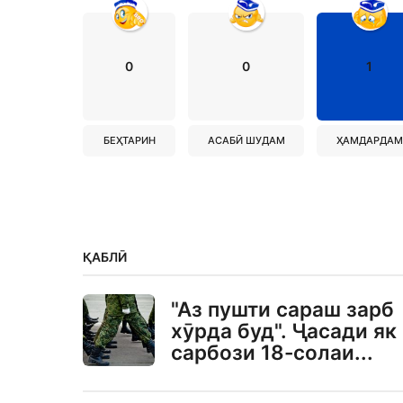
0
0
1
БЕҲТАРИН
АСАБӢ ШУДАМ
ҲАМДАРДАМ
ҚАБЛӢ
"Аз пушти сараш зарб
хӯрда буд". Ҷасади як
сарбози 18-солаи...