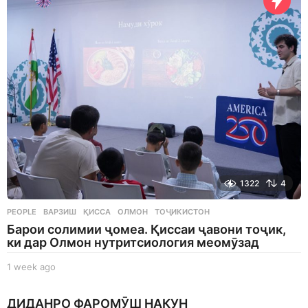
s
a
g
o
1322
4
PEOPLE
ВАРЗИШ
,
ҚИССА
,
ОЛМОН
,
ТОҶИКИСТОН
Барои солимии ҷомеа. Қиссаи ҷавони тоҷик,
ки дар Олмон нутритсиология меомӯзад
1 week ago
1
w
e
ДИДАНРО ФАРОМӮШ НАКУН
e