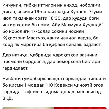
Инчунин, тибқи иттилои ин ниҳод, ноболиғи
дигар, сокини 16-солаи шаҳри Хуҷанд, 7-уми
июл тахминан соати 18:30, дар ҳудуди боғи
истироҳатии ба номи “Абу Маҳмуди Хуҷандӣ”
бо ноболиғи 17-солаи сокини ноҳияи
Кӯҳистони Мастчоҳ ҷангу ҷанҷол карда, бо
корд як маротиба ба қафаси синааш задааст.
Дар натиҷа, ҷабрдида ҷароҳатҳои вазнини
ҷисмонӣ бардошта, дар беморхона бистарӣ
гардидааст.
Нисбати гумонбаршаванда парвандаи ҷиноятӣ
бо қисми 1 моддаи 110 Кодекси ҷиноятӣ оғоз
гардида, тафтишот идома дорад, менависад
ВКД.