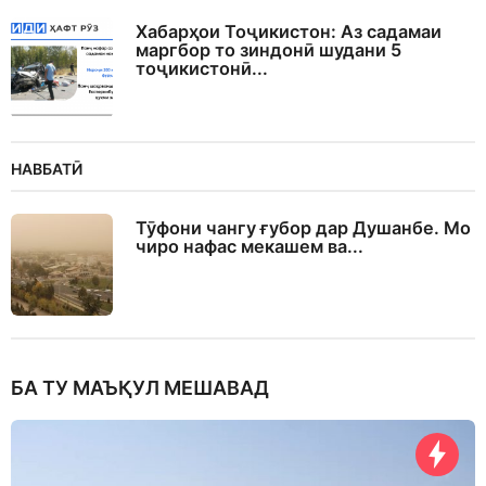
Хабарҳои Тоҷикистон: Аз садамаи
маргбор то зиндонӣ шудани 5
тоҷикистонӣ...
НАВБАТӢ
Тӯфони чангу ғубор дар Душанбе. Мо
чиро нафас мекашем ва...
БА ТУ МАЪҚУЛ МЕШАВАД