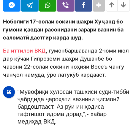
o
r
d
s
m
a
o
g
Ноболиғи 17-солаи сокини шаҳри Хуҷанд бо
n
o
гумони қасдан расонидани зарари вазнин ба
саломатӣ дастгир карда шуд.
Ба иттилои ВКД
, гумонбаршаванда 2-юми июл
дар кӯчаи Гипроземи шаҳри Душанбе бо
ҷавони 22-солаи сокини ноҳияи Восеъ ҷангу
ҷанҷол намуда, ӯро латукӯб кардааст.
“Мувофиқи хулосаи ташхиси судӣ-тиббӣ
ҷабрдида ҷароҳати вазнини ҷисмонӣ
бардоштааст. Аз рӯи ин ҳодиса
тафтишот идома дорад”,- хабар
медиҳад ВКД.