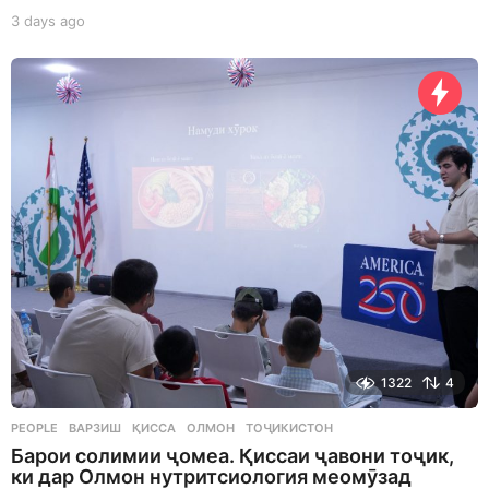
3 days ago
3
d
a
y
s
a
g
o
1322
4
PEOPLE
ВАРЗИШ
,
ҚИССА
,
ОЛМОН
,
ТОҶИКИСТОН
Барои солимии ҷомеа. Қиссаи ҷавони тоҷик,
ки дар Олмон нутритсиология меомӯзад