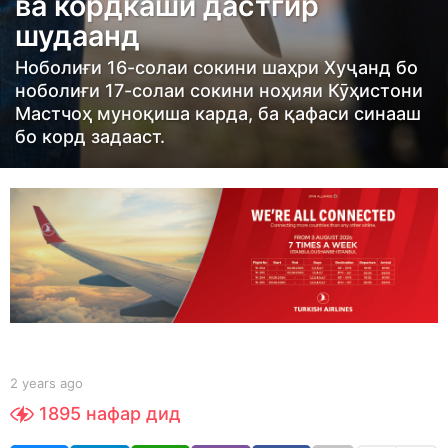
ва кордкашӣ дастгир
r
шудаанд
s
a
Ноболиғи 16-солаи сокини шаҳри Хуҷанд бо
g
ноболиғи 17-солаи сокини ноҳияи Кӯҳистони
Мастчоҳ муноқиша карда, ба қафаси синааш
o
бо корд задааст.
2
y
e
a
r
s
a
g
o
b
2 years ago
2
y
y
1895
нафар дид
S
e
h
a