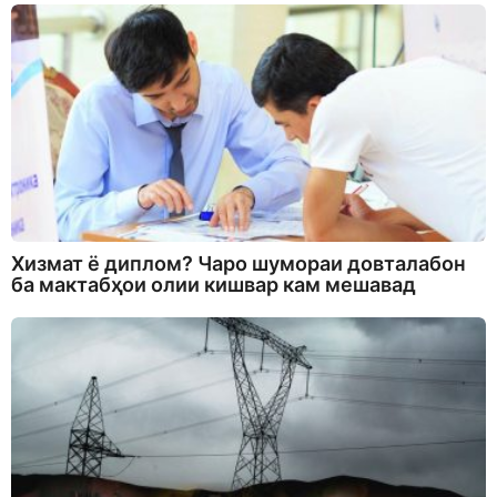
Хизмат ё диплом? Чаро шумораи довталабон
ба мактабҳои олии кишвар кам мешавад