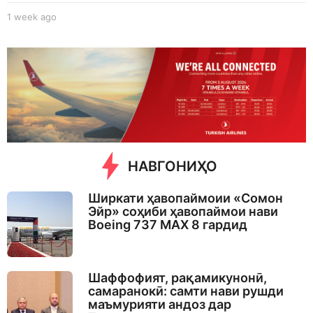
1 week ago
1
w
e
e
k
a
g
o
НАВГОНИҲО
Ширкати ҳавопаймоии «Сомон
Эйр» соҳиби ҳавопаймои нави
Boeing 737 MAX 8 гардид
Шаффофият, рақамикунонӣ,
самаранокӣ: самти нави рушди
маъмурияти андоз дар