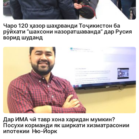
Чаро 120 ҳазор шаҳрванди Тоҷикистон ба
рӯйхати “шахсони назоратшаванда” дар Русия
ворид шуданд
Дар ИМА чӣ тавр хона харидан мумкин?
Посухи корманди як ширкати хизматрасонии
ипотекии Ню-Йорк