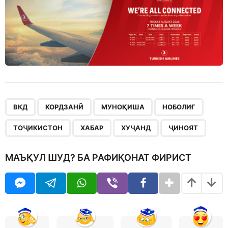
,
,
,
,
,
,
,
ВКД
КОРДЗАНӢ
МУНОҚИША
НОБОЛИҒ
ТОҶИКИСТОН
ХАБАР
ХУҶАНД
ҶИНОЯТ
МАЪҚУЛ ШУД? БА РАФИҚОНАТ ФИРИСТ