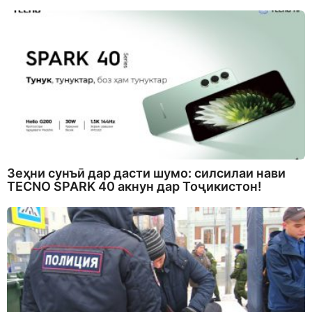
Зеҳни сунъӣ дар дасти шумо: силсилаи нави
TECNO SPARK 40 акнун дар Тоҷикистон!