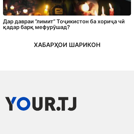
Дар давраи “лимит” Тоҷикистон ба хориҷа чӣ
қадар барқ мефурӯшад?
ХАБАРҲОИ ШАРИКОН