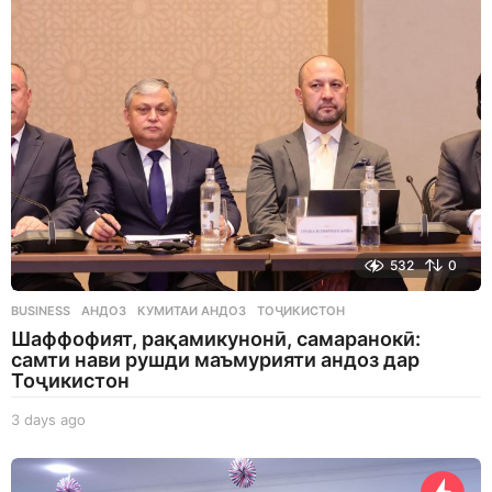
a
g
o
532
0
BUSINESS
АНДОЗ
,
КУМИТАИ АНДОЗ
,
ТОҶИКИСТОН
Шаффофият, рақамикунонӣ, самаранокӣ:
самти нави рушди маъмурияти андоз дар
Тоҷикистон
3 days ago
3
d
a
y