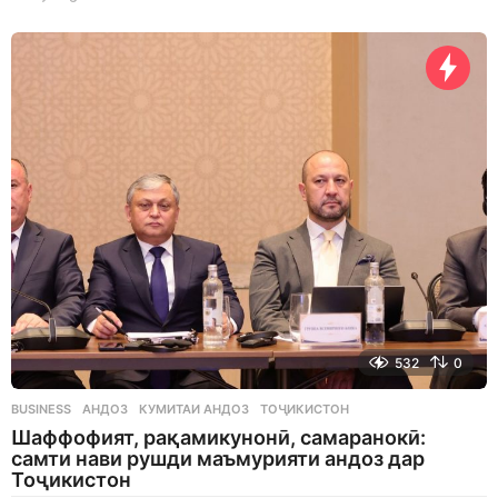
d
a
y
s
a
g
o
532
0
BUSINESS
АНДОЗ
,
КУМИТАИ АНДОЗ
,
ТОҶИКИСТОН
Шаффофият, рақамикунонӣ, самаранокӣ:
самти нави рушди маъмурияти андоз дар
Тоҷикистон