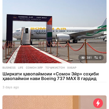
381
0
BUSINESS
,
LIFE
СОМОН ЭЙР
,
ТОҶИКИСТОН
,
ХАБАР
Ширкати ҳавопаймоии «Сомон Эйр» соҳиби
ҳавопаймои нави Boeing 737 MAX 8 гардид
3 days ago
3
d
a
y
s