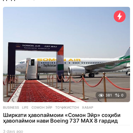
k
a
g
o
381
0
BUSINESS
,
LIFE
СОМОН ЭЙР
,
ТОҶИКИСТОН
,
ХАБАР
Ширкати ҳавопаймоии «Сомон Эйр» соҳиби
ҳавопаймои нави Boeing 737 MAX 8 гардид
3 days ago
3