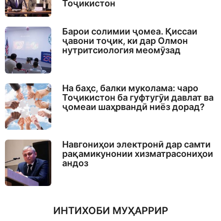
Тоҷикистон
Барои солимии ҷомеа. Қиссаи
ҷавони тоҷик, ки дар Олмон
нутритсиология меомӯзад
На баҳс, балки муколама: чаро
Тоҷикистон ба гуфтугӯи давлат ва
ҷомеаи шаҳрвандӣ ниёз дорад?
Навгониҳои электронӣ дар самти
рақамикунонии хизматрасониҳои
андоз
ИНТИХОБИ МУҲАРРИР