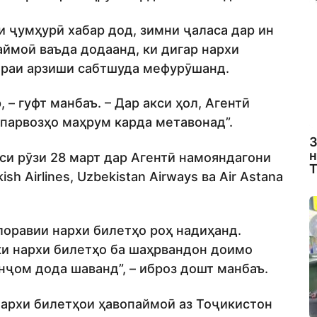
и ҷумҳурӣ хабар дод, зимни ҷаласа дар ин
ймоӣ ваъда додаанд, ки дигар нархи
ираи арзиши сабтшуда мефурӯшанд.
 – гуфт манбаъ. – Дар акси ҳол, Агентӣ
 парвозҳо маҳрум карда метавонад”.
З
н
си рӯзи 28 март дар Агентӣ намояндагони
Т
sh Airlines, Uzbekistan Airways ва Air Astana
олоравии нархи билетҳо роҳ надиҳанд.
ки нархи билетҳо ба шаҳрвандон доимо
нҷом дода шаванд”, – иброз дошт манбаъ.
нархи билетҳои ҳавопаймоӣ аз Тоҷикистон