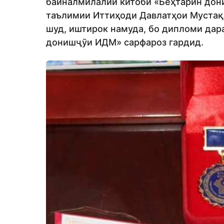
байналмилалии китоби «Беҳтарин дон
таълимии Иттиҳоди Давлатҳои Мустақ
шуд, иштирок намуда, бо дипломи дар
донишҷӯи ИДМ» сарфароз гардид.