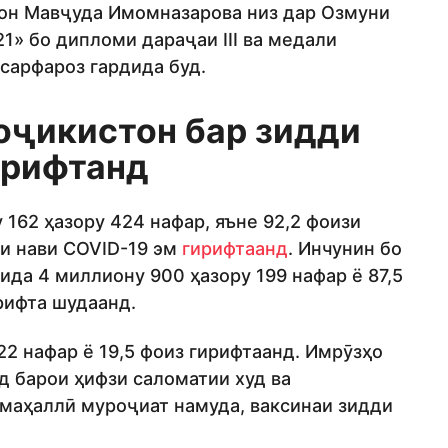
он Мавҷуда Имомназарова низ дар Озмуни
1» бо дипломи дараҷаи III ва медали
сарфароз гардида буд.
Тоҷикистон бар зидди
ирифтанд
 162 ҳазору 424 нафар, яъне 92,2 фоизи
и нави COVID-19 эм
гирифтаанд
. Инчунин бо
ида 4 миллиону 900 ҳазору 199 нафар ё 87,5
рифта шудаанд.
22 нафар ё 19,5 фоиз гирифтаанд. Имрӯзҳо
д барои ҳифзи саломатии худ ва
маҳаллӣ муроҷиат намуда, ваксинаи зидди