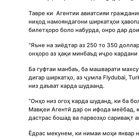
Тавре ки Агентии авиатсияи граждани
ниҳод намояндагони ширкатҳои ҳавопа
билетҳоро боло набурда, онро дар до
“Яъне на зиёдтар аз 250 то 350 доллар,
онҳоро аз ҳақи минбаъд иҷро кардани
Ба гуфтаи манбаъ, ба машварати махсу
дигар ширкатҳо, аз ҷумла Flydubai, Turki
низ даъват карда шудаанд.
“Онҳо низ огоҳ карда шуданд, ки ба б
Мавқеи Агентӣ дар он ифода меёбад, 
дастрас бошад ва парвозҳо саривақт а
Ёдрас мекунем, ки нимаи моҳи январ 