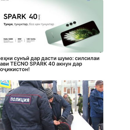
еҳни сунъӣ дар дасти шумо: силсилаи
ави TECNO SPARK 40 акнун дар
оҷикистон!