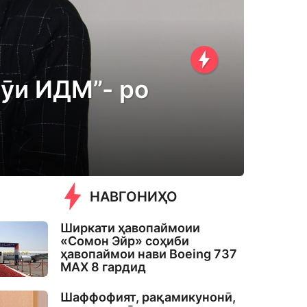
ӯи ИДМ”- ро
НАВГОНИҲО
Ширкати ҳавопаймоии
«Сомон Эйр» соҳиби
ҳавопаймои нави Boeing 737
MAX 8 гардид
Шаффофият, рақамикунонӣ,