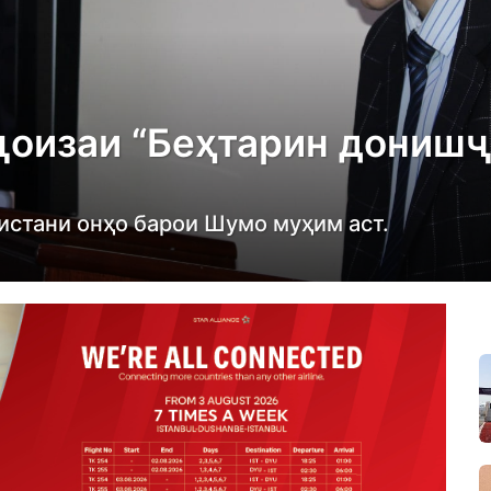
ҷоизаи “Беҳтарин донишҷ
нистани онҳо барои Шумо муҳим аст.