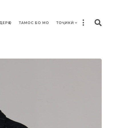
ДЕРҲО
ТАМОС БО МО
ТОҶИКӢ