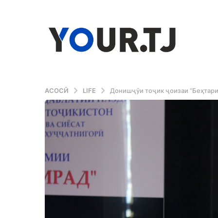
АСОСӢ
LIFE
Донишҷӯи тоҷик ҷоизаи “Беҳтари