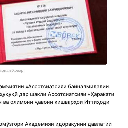
омонаи Ховар
ҷамъиятии «Ассотсиатсияи байналмилалии
ҳуқуқӣ дар шакли Ассотсиатсияи «Ҳаракати
 ва олимони ҷавони кишварҳои Иттиҳоди
 омӯзгори Академияи идоракунии давлатии