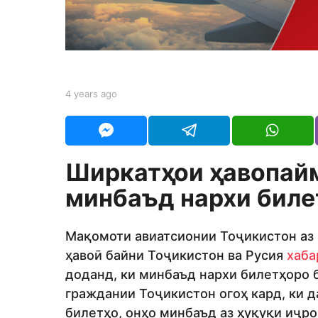
s
a
g
o
b
4 years ago
4
y
y
t
e
a
a
j
r
e
s
Ширкат
ҳ
ои
ҳ
авопай
d
a
i
g
минбаъд
нархи
биле
t
o
o
r
Мақомоти авиатсионии Тоҷикистон аз 
ҳавоӣ байни Тоҷикистон ва Русия
хаба
доданд, ки минбаъд нархи билетҳоро 
граждании Тоҷикистон огоҳ кард, ки д
билетҳо, онҳо минбаъд аз ҳуқуқи иҷр