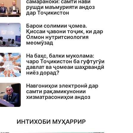
самаранокӣ: самти нави
рушди маъмурияти андоз
дар Тоҷикистон
Барои солимии ҷомеа.
Қиссаи ҷавони тоҷик, ки дар
Олмон нутритсиология
меомӯзад
На баҳс, балки муколама:
чаро Тоҷикистон ба гуфтугӯи
давлат ва ҷомеаи шаҳрвандӣ
ниёз дорад?
Навгониҳои электронӣ дар
самти рақамикунонии
хизматрасониҳои андоз
ИНТИХОБИ МУҲАРРИР