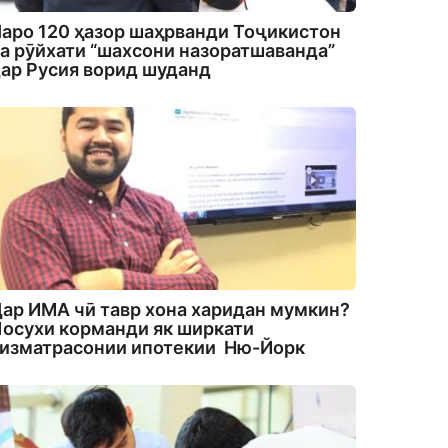
аро 120 ҳазор шаҳрванди Тоҷикистон
а рӯйхати “шахсони назоратшаванда”
ар Русия ворид шуданд
ар ИМА чӣ тавр хона харидан мумкин?
осухи корманди як ширкати
изматрасонии ипотекии Ню-Йорк