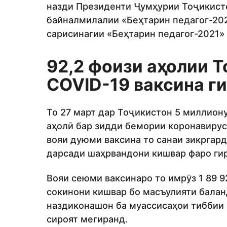
назди Президенти Ҷумҳурии Тоҷикист
байналмилалии «Беҳтарин педагог-202
сарисинагии «Беҳтарин педагог-2021» 
92,2 фоизи аҳолии 
COVID-19
ваксина г
То 27 март дар Тоҷикистон 5 миллиону
аҳолӣ бар зидди бемории коронавирус
вояи дуюми ваксина то санаи зикргард
дарсади шаҳрвандони кишвар фаро ги
Вояи сеюми ваксинаро то имрӯз 1 89 9
сокинони кишвар бо масъулияти балан
наздиконашон ба муассисаҳои тиббии 
сироят мегиранд.