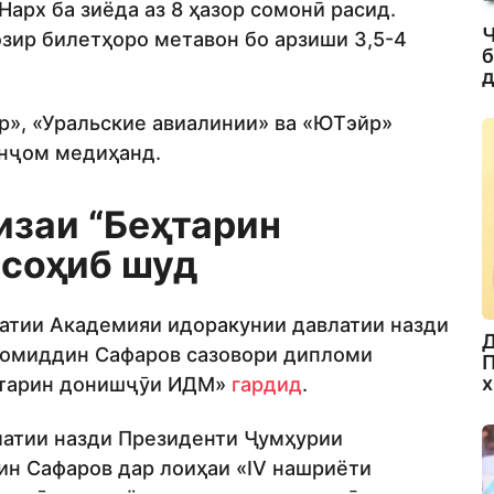
 Нарх ба зиёда аз 8 ҳазор сомонӣ расид.
Ч
озир билетҳоро метавон бо арзиши 3,5-4
б
д
р», «Уральские авиалинии» ва «ЮТэйр»
анҷом медиҳанд.
заи “Беҳтарин
 соҳиб шуд
атии Академияи идоракунии давлатии назди
Д
зомиддин Сафаров сазовори дипломи
П
х
еҳтарин донишҷӯи ИДМ»
гардид
.
латии назди Президенти Ҷумҳурии
ин Сафаров дар лоиҳаи «IV нашриёти