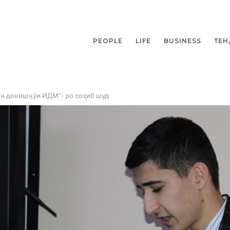
PEOPLE
LIFE
BUSINESS
ТЕН
н донишҷӯи ИДМ”- ро соҳиб шуд