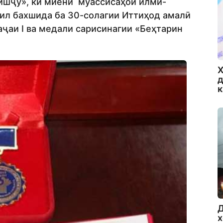
ишҷӯ», ки миёни муассисаҳои илмӣ-
ил бахшида ба 30-солагии Иттиҳод амалӣ
аҷаи I ва медали сарисинагии «Беҳтарин
Х
д
Д
х