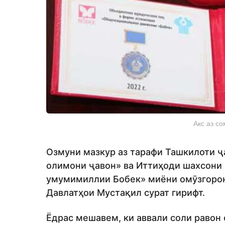
Акс аз с
Озмуни мазкур аз тарафи Ташкилоти 
олимони ҷавон» ва Иттиҳоди шахсони 
умумимиллии Бобек» миёни омӯзгорон
Давлатҳои Мустақил сурат гирифт.
Ёдрас мешавем, ки аввали соли равон