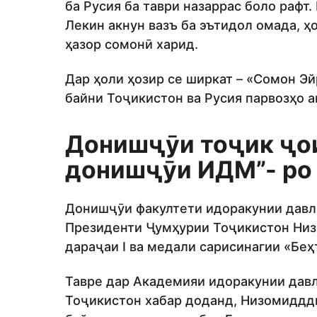
ба Русия ба таври назаррас боло рафт.
Лекин акнун вазъ ба эътидол омада, ҳ
ҳазор сомонӣ харид.
Дар ҳоли ҳозир се ширкат – «Сомон Эй
байни Тоҷикистон ва Русия парвозҳо 
Донишҷӯи тоҷик ҷои
донишҷӯи ИДМ”- ро
Донишҷӯи факултети идоракунии давл
Президенти Ҷумҳурии Тоҷикистон Ни
дараҷаи I ва медали сарисинагии «Б
Тавре дар Академияи идоракунии дав
Тоҷикистон хабар доданд, Низомиддд