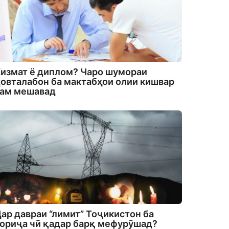
измат ё диплом? Чаро шумораи
овталабон ба мактабҳои олии кишвар
кам мешавад
ар давраи “лимит” Тоҷикистон ба
ориҷа чӣ қадар барқ мефурӯшад?