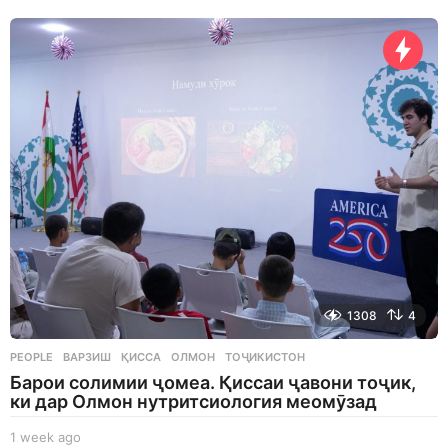
d
a
y
s
a
g
o
1308
4
PEOPLE
ВАРЗИШ
,
ҚИССА
,
ОЛМОН
,
ТОҶИКИСТОН
Барои солимии ҷомеа. Қиссаи ҷавони тоҷик,
ки дар Олмон нутритсиология меомӯзад
1 week ago
1