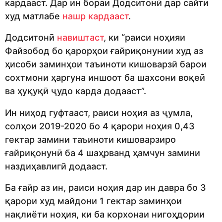
кардааст. Дар ин бораи Додситонӣ дар сайти
худ матлабе
нашр кардааст
.
Додситонӣ
навиштаст
, ки “раиси ноҳияи
Файзобод бо қарорҳои ғайриқонунии худ аз
ҳисоби заминҳои таъиноти кишоварзӣ барои
сохтмони ҳаргуна иншоот ба шахсони воқеӣ
ва ҳуқуқӣ ҷудо карда додааст”.
Ин ниҳод гуфтааст, раиси ноҳия аз ҷумла,
солҳои 2019-2020 бо 4 қарори ноҳия 0,43
гектар замини таъиноти кишоварзиро
ғайриқонунӣ ба 4 шаҳрванд ҳамчун замини
наздиҳавлигӣ додааст.
Ба ғайр аз ин, раиси ноҳия дар ин давра бо 3
қарори худ майдони 1 гектар заминҳои
нақлиёти ноҳия, ки ба корхонаи нигоҳдории