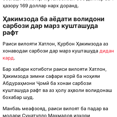
ҳазору 169 доллар нарх доранд.
Ҳакимзода ба аёдати волидони
сарбози дар марз кушташуда
рафт
Раиси вилояти Хатлон, Қурбон Ҳакимзода аз
хонаводаи сарбози дар марз кушташуда
дидан
кард
.
Бар хабари котиботи раиси вилояти Хатлон,
Ҳакимзода зимни сафари корӣ ба ноҳияи
Абдураҳмони Ҷомӣ ба хонаи сарбози
кушташуда рафт ва аз ҳолу аҳволи волидонаш
бохабар шуд.
Манбаъ меафзояд, раиси вилоят ба падар ва
модари Сунатулло Маҳмадов изҳори