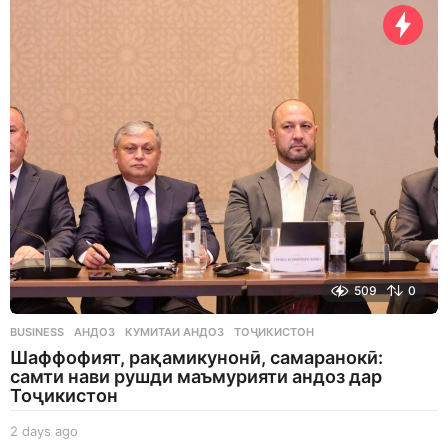
y
s
a
g
o
509
0
BUSINESS
АНДОЗ
,
КУМИТАИ АНДОЗ
,
ТОҶИКИСТОН
Шаффофият, рақамикунонӣ, самаранокӣ:
самти нави рушди маъмурияти андоз дар
Тоҷикистон
2 days ago
2