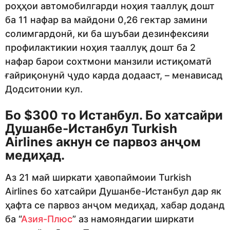
роҳҳои автомобилгарди ноҳия тааллуқ дошт
ба 11 нафар ва майдони 0,26 гектар замини
солимгардонӣ, ки ба шуъбаи дезинфексияи
профилактикии ноҳия тааллуқ дошт ба 2
нафар барои сохтмони манзили истиқоматӣ
ғайриқонунӣ ҷудо карда додааст, – менависад
Додситонии кул.
Бо $300 то Истанбул. Бо хатсайри
Душанбе-Истанбул Turkish
Airlines акнун се парвоз анҷом
медиҳад.
Аз 21 май ширкати ҳавопаймоии Turkish
Airlines бо хатсайри Душанбе-Истанбул дар як
ҳафта се парвоз анҷом медиҳад, хабар доданд
ба “
Азия-Плюс
” аз намояндагии ширкати