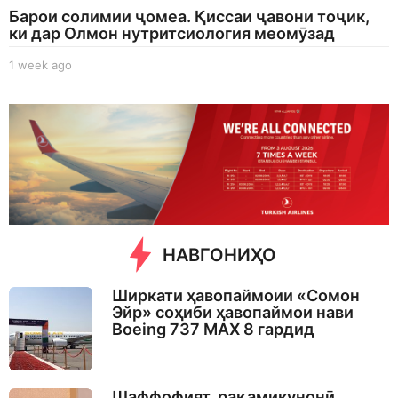
Барои солимии ҷомеа. Қиссаи ҷавони тоҷик,
ки дар Олмон нутритсиология меомӯзад
1 week ago
1
w
e
e
k
a
g
o
НАВГОНИҲО
Ширкати ҳавопаймоии «Сомон
Эйр» соҳиби ҳавопаймои нави
Boeing 737 MAX 8 гардид
Шаффофият, рақамикунонӣ,