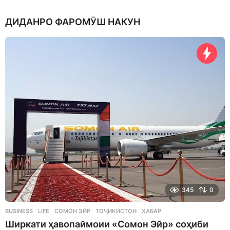
w
e
ДИДАНРО ФАРОМӮШ НАКУН
e
k
a
g
o
345
0
BUSINESS
,
LIFE
СОМОН ЭЙР
,
ТОҶИКИСТОН
,
ХАБАР
Ширкати ҳавопаймоии «Сомон Эйр» соҳиби