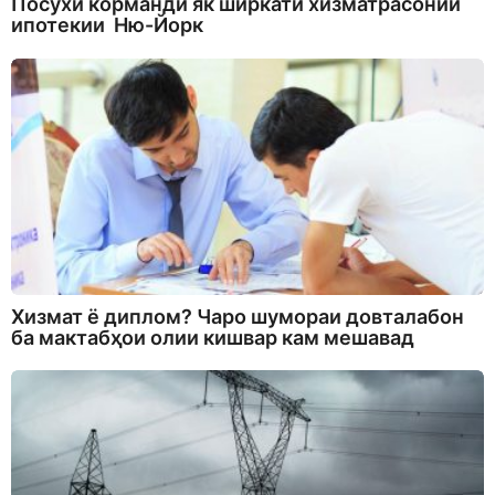
Посухи корманди як ширкати хизматрасонии
ипотекии Ню-Йорк
Хизмат ё диплом? Чаро шумораи довталабон
ба мактабҳои олии кишвар кам мешавад