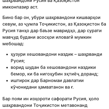
шаҳрвандони Русия ва Қазоқистон
имконпазир аст.
Бино бар он, убури шаҳрвандони кишварҳои
севум, аз ҷумла Тоҷикистон, аз Қазоқистон ба
Русия танҳо дар баъзе мавридҳо, дар сурати
мавҷуд будани асосҳои иловагӣ мумкин
мебошад:
ҳузури хешовандони наздик – шаҳрванди
Русия;
ворид шудан ба хешовандони наздики
бемор, ки ба нигоҳубин эҳтиёҷ доранд;
иштирок дар Барномаи давлатии
кӯчонидани ҳамватанон ва ғ.
Бар пояи ин изҳороти сафорати Русия, ҳоло
шаҳрвандони Тоҷикистон метавонанд