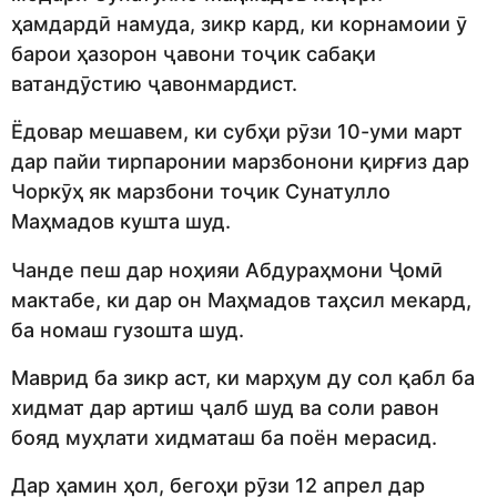
ҳамдардӣ намуда, зикр кард, ки корнамоии ӯ
барои ҳазорон ҷавони тоҷик сабақи
ватандӯстию ҷавонмардист.
Ёдовар мешавем, ки субҳи рӯзи 10-уми март
дар пайи тирпаронии марзбонони қирғиз дар
Чоркӯҳ як марзбони тоҷик Сунатулло
Маҳмадов кушта шуд.
Чанде пеш дар ноҳияи Абдураҳмони Ҷомӣ
мактабе, ки дар он Маҳмадов таҳсил мекард,
ба номаш гузошта шуд.
Маврид ба зикр аст, ки марҳум ду сол қабл ба
хидмат дар артиш ҷалб шуд ва соли равон
бояд муҳлати хидматаш ба поён мерасид.
Дар ҳамин ҳол, бегоҳи рӯзи 12 апрел дар