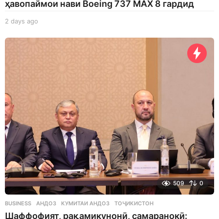
ҳавопаймои нави Boeing 737 MAX 8 гардид
2 days ago
2
d
a
y
s
a
g
o
509
0
BUSINESS
АНДОЗ
,
КУМИТАИ АНДОЗ
,
ТОҶИКИСТОН
Шаффофият, рақамикунонӣ, самаранокӣ: