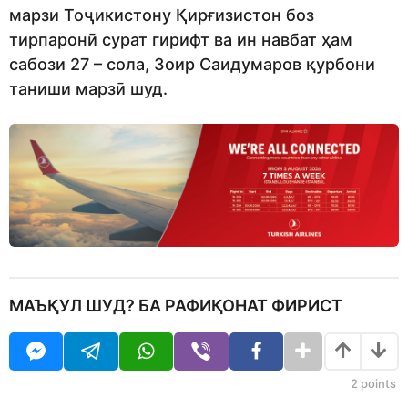
марзи Тоҷикистону Қирғизистон боз
тирпаронӣ сурат гирифт ва ин навбат ҳам
сабози 27 – сола, Зоир Саидумаров қурбони
таниши марзӣ шуд.
МАЪҚУЛ ШУД? БА РАФИҚОНАТ ФИРИСТ
2
points