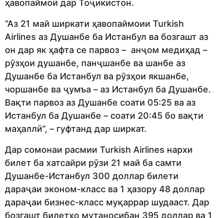
ҳавопаймоӣ дар Тоҷикистон.
“Аз 21 май ширкати ҳавопаймоии Turkish
Airlines аз Душанбе ба Истанбул ва бозгашт аз
он дар як ҳафта се парвоз – анҷом медиҳад –
рӯзҳои душанбе, панҷшанбе ва шанбе аз
Душанбе ба Истанбул ва рӯзҳои якшанбе,
чоршанбе ва ҷумъа – аз Истанбул ба Душанбе.
Вақти парвоз аз Душанбе соати 05:25 ва аз
Истанбул ба Душанбе – соати 20:45 бо вақти
маҳаллӣ”, – гуфтанд дар ширкат.
Дар сомонаи расмии Turkish Airlines нархи
билет ба хатсайри рӯзи 21 май ба самти
Душанбе-Истанбул 300 доллар билети
дараҷаи эконом-класс ва 1 ҳазору 48 доллар
дараҷаи бизнес-класс муқаррар шудааст. Дар
бозгашт билетҳо мутаносибан 395 доллар ва 1