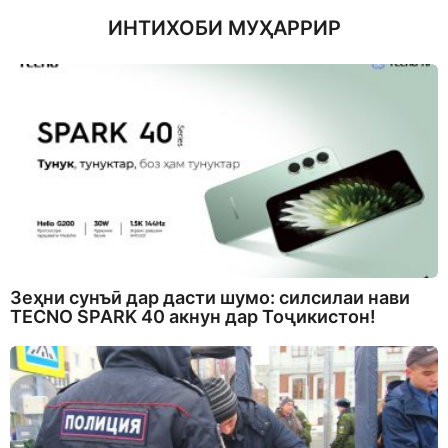
ИНТИХОБИ МУҲАРРИР
Зеҳни сунъӣ дар дасти шумо: силсилаи нави
TECNO SPARK 40 акнун дар Тоҷикистон!