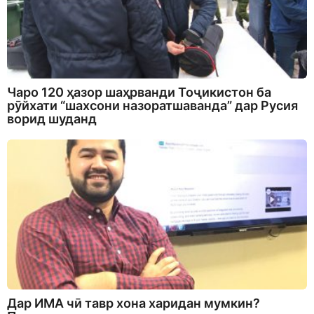
Чаро 120 ҳазор шаҳрванди Тоҷикистон ба
рӯйхати “шахсони назоратшаванда” дар Русия
ворид шуданд
Дар ИМА чӣ тавр хона харидан мумкин?