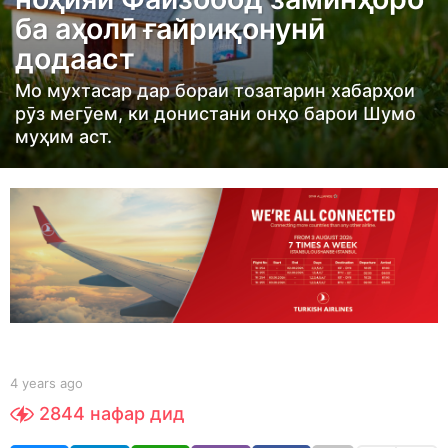
r
ба аҳолӣ ғайриқонунӣ
s
додааст
a
g
Мо мухтасар дар бораи тозатарин хабарҳои
o
рӯз мегӯем, ки донистани онҳо барои Шумо
4
муҳим аст.
y
e
a
r
s
a
g
o
b
4 years ago
4
y
y
2844
нафар дид
t
e
a
a