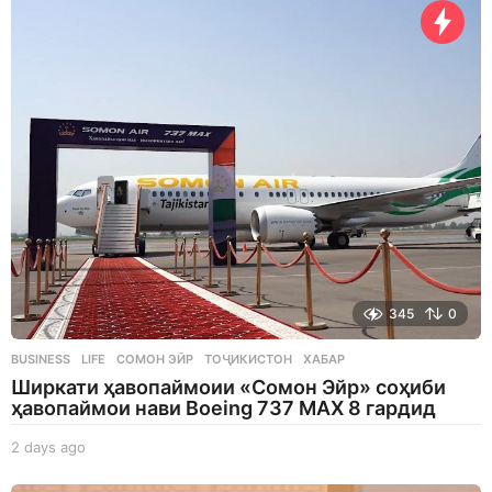
345
0
BUSINESS
,
LIFE
СОМОН ЭЙР
,
ТОҶИКИСТОН
,
ХАБАР
Ширкати ҳавопаймоии «Сомон Эйр» соҳиби
ҳавопаймои нави Boeing 737 MAX 8 гардид
2 days ago
2
d
a