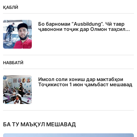
ҚАБЛӢ
Бо барномаи “Ausbildung”. Чӣ тавр
ҷавонони тоҷик дар Олмон таҳсил...
НАВБАТӢ
Имсол соли хониш дар мактабҳои
Тоҷикистон 1 июн ҷамъбаст мешавад
БА ТУ МАЪҚУЛ МЕШАВАД