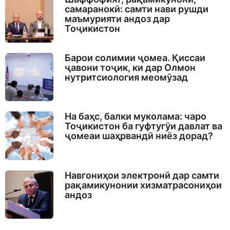
самаранокӣ: самти нави рушди
маъмурияти андоз дар
Тоҷикистон
Барои солимии ҷомеа. Қиссаи
ҷавони тоҷик, ки дар Олмон
нутритсиология меомӯзад
На баҳс, балки муколама: чаро
Тоҷикистон ба гуфтугӯи давлат ва
ҷомеаи шаҳрвандӣ ниёз дорад?
Навгониҳои электронӣ дар самти
рақамикунонии хизматрасониҳои
андоз