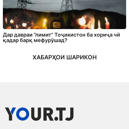
Дар давраи “лимит” Тоҷикистон ба хориҷа чӣ
қадар барқ мефурӯшад?
ХАБАРҲОИ ШАРИКОН