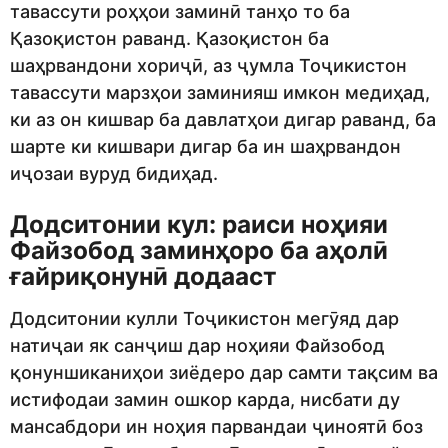
тавассути роҳҳои заминӣ танҳо то ба
Қазоқистон раванд. Қазоқистон ба
шаҳрвандони хориҷӣ, аз ҷумла Тоҷикистон
тавассути марзҳои заминияш имкон медиҳад,
ки аз он кишвар ба давлатҳои дигар раванд, ба
шарте ки кишвари дигар ба ин шаҳрвандон
иҷозаи вуруд бидиҳад.
Додситонии кул: раиси ноҳияи
Файзобод заминҳоро ба аҳолӣ
ғайриқонунӣ додааст
Додситонии кулли Тоҷикистон мегӯяд дар
натиҷаи як санҷиш дар ноҳияи Файзобод
қонуншиканиҳои зиёдеро дар самти тақсим ва
истифодаи замин ошкор карда, нисбати ду
мансабдори ин ноҳия парвандаи ҷиноятӣ боз