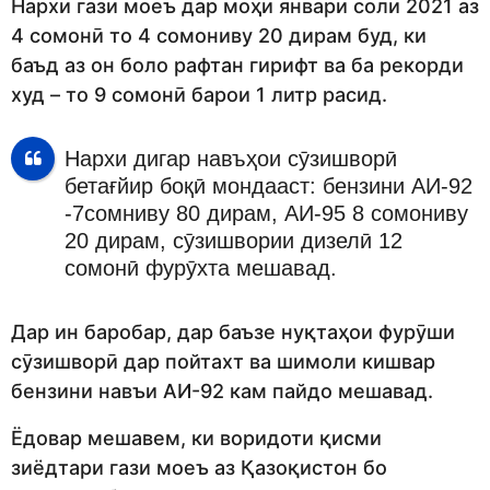
Нархи гази моеъ дар моҳи январи соли 2021 аз
4 сомонӣ то 4 сомониву 20 дирам буд, ки
баъд аз он боло рафтан гирифт ва ба рекорди
худ – то 9 сомонӣ барои 1 литр расид.
Нархи дигар навъҳои сӯзишворӣ
бетағйир боқӣ мондааст: бензини АИ-92
-7сомниву 80 дирам, АИ-95 8 сомониву
20 дирам, сӯзишвории дизелӣ 12
сомонӣ фурӯхта мешавад.
Дар ин баробар, дар баъзе нуқтаҳои фурӯши
сӯзишворӣ дар пойтахт ва шимоли кишвар
бензини навъи АИ-92 кам пайдо мешавад.
Ёдовар мешавем, ки воридоти қисми
зиёдтари гази моеъ аз Қазоқистон бо