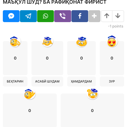
МАЪҚУЛ ШУД? БА РАФИҚОНАТ ФИРИСТ
-1
points
0
0
0
0
БЕҲТАРИН
АСАБӢ ШУДАМ
ҲАМДАРДАМ
ЗУР
0
0