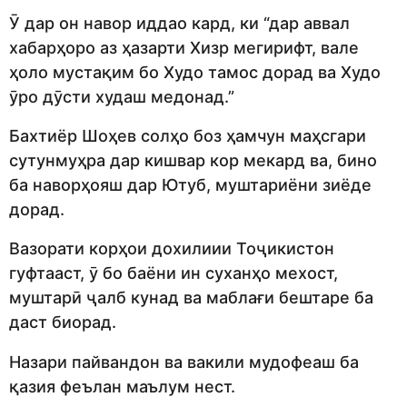
Ӯ дар он навор иддао кард, ки “дар аввал
хабарҳоро аз ҳазарти Хизр мегирифт, вале
ҳоло мустақим бо Худо тамос дорад ва Худо
ӯро дӯсти худаш медонад.”
Бахтиёр Шоҳев солҳо боз ҳамчун маҳсгари
сутунмуҳра дар кишвар кор мекард ва, бино
ба наворҳояш дар Ютуб, муштариёни зиёде
дорад.
Вазорати корҳои дохилиии Тоҷикистон
гуфтааст, ӯ бо баёни ин суханҳо мехост,
муштарӣ ҷалб кунад ва маблағи бештаре ба
даст биорад.
Назари пайвандон ва вакили мудофеаш ба
қазия феълан маълум нест.