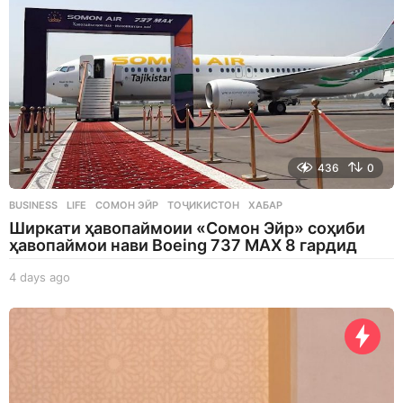
436
0
BUSINESS
,
LIFE
СОМОН ЭЙР
,
ТОҶИКИСТОН
,
ХАБАР
Ширкати ҳавопаймоии «Сомон Эйр» соҳиби
ҳавопаймои нави Boeing 737 MAX 8 гардид
4 days ago
4
d
a
y
s
a
g
o