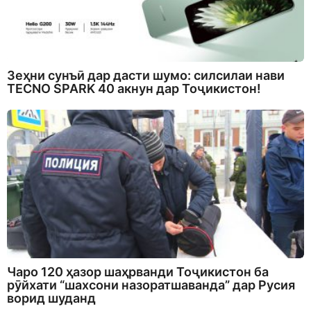
Зеҳни сунъӣ дар дасти шумо: силсилаи нави
TECNO SPARK 40 акнун дар Тоҷикистон!
Чаро 120 ҳазор шаҳрванди Тоҷикистон ба
рӯйхати “шахсони назоратшаванда” дар Русия
ворид шуданд