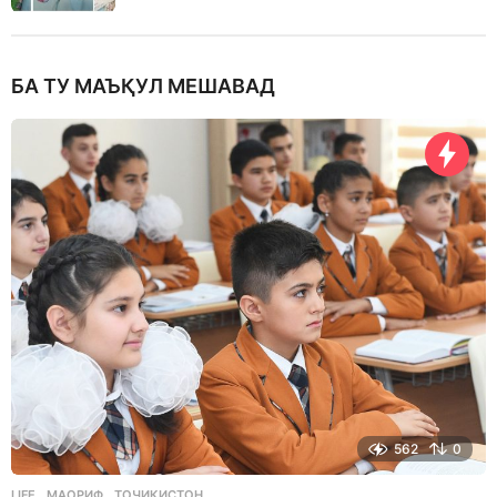
БА ТУ МАЪҚУЛ МЕШАВАД
562
0
LIFE
МАОРИФ
,
ТОҶИКИСТОН