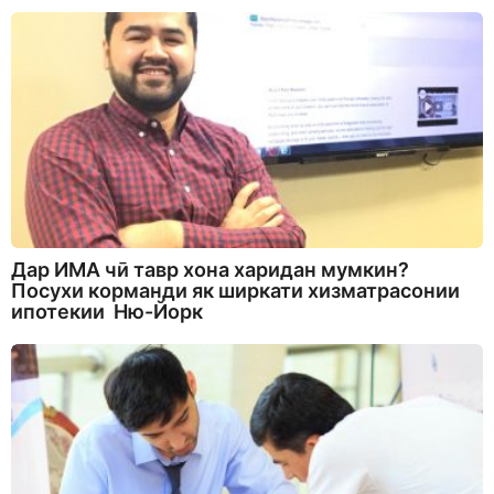
Дар ИМА чӣ тавр хона харидан мумкин?
Посухи корманди як ширкати хизматрасонии
ипотекии Ню-Йорк