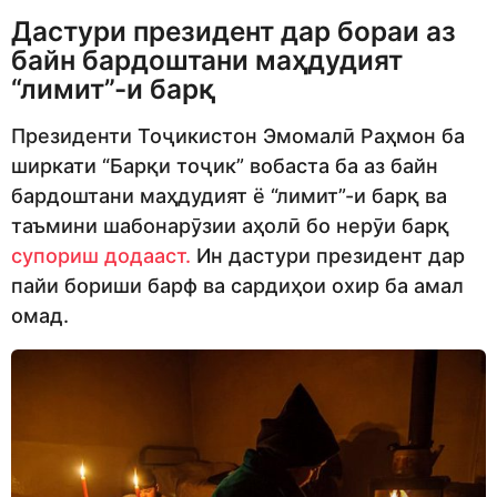
Дастури президент дар бораи аз
байн бардоштани маҳдудият
“лимит”-и барқ
Президенти Тоҷикистон Эмомалӣ Раҳмон ба
ширкати “Барқи тоҷик” вобаста ба аз байн
бардоштани маҳдудият ё “лимит”-и барқ ва
таъмини шабонарӯзии аҳолӣ бо нерӯи барқ
супориш додааст.
Ин дастури президент дар
пайи бориши барф ва сардиҳои охир ба амал
омад.