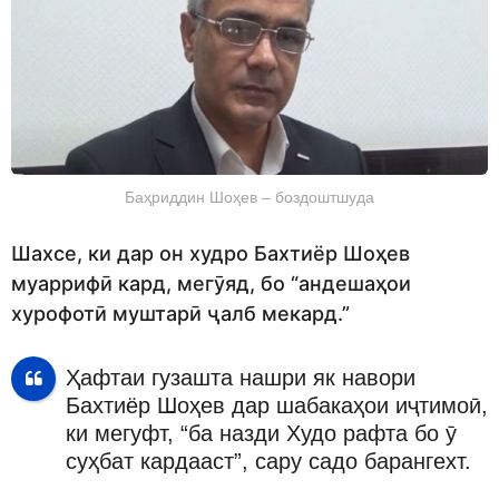
Баҳриддин Шоҳев – боздоштшуда
Шахсе, ки дар он худро Бахтиёр Шоҳев
муаррифӣ кард, мегӯяд, бо “андешаҳои
хурофотӣ муштарӣ ҷалб мекард.”
Ҳафтаи гузашта нашри як навори
Бахтиёр Шоҳев дар шабакаҳои иҷтимоӣ,
ки мегуфт, “ба назди Худо рафта бо ӯ
суҳбат кардааст”, сару садо барангехт.