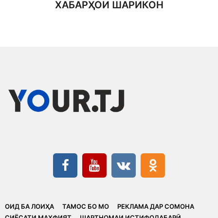
ХАБАРҲОИ ШАРИКОН
ОИД БА ЛОИҲА
ТАМОС БО МО
РЕКЛАМА ДАР СОМОНА
CИЁСАТИ МАХФИЯТ
ШАРТНОМАИ ИСТИФОДАБАРӢ