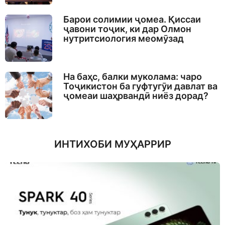
Барои солимии ҷомеа. Қиссаи
ҷавони тоҷик, ки дар Олмон
нутритсиология меомӯзад
На баҳс, балки муколама: чаро
Тоҷикистон ба гуфтугӯи давлат ва
ҷомеаи шаҳрвандӣ ниёз дорад?
ИНТИХОБИ МУҲАРРИР