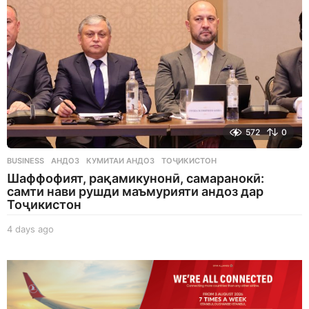
572
0
BUSINESS
АНДОЗ
,
КУМИТАИ АНДОЗ
,
ТОҶИКИСТОН
Шаффофият, рақамикунонӣ, самаранокӣ:
самти нави рушди маъмурияти андоз дар
Тоҷикистон
4 days ago
4
d
a
y
s
a
g