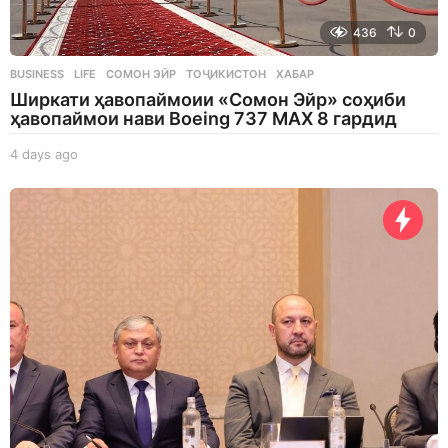
436
0
BUSINESS
,
LIFE
СОМОН ЭЙР
,
ТОҶИКИСТОН
,
ХАБАР
Ширкати ҳавопаймоии «Сомон Эйр» соҳиби
ҳавопаймои нави Boeing 737 MAX 8 гардид
4 days ago
4
d
a
y
s
a
g
o