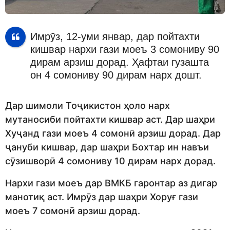
Имрӯз, 12-уми январ, дар пойтахти
кишвар нархи гази моеъ 3 сомониву 90
дирам арзиш дорад. Ҳафтаи гузашта
он 4 сомониву 90 дирам нарх дошт.
Дар шимоли Тоҷикистон ҳоло нарх
мутаносиби пойтахти кишвар аст. Дар шаҳри
Хуҷанд гази моеъ 4 сомонӣ арзиш дорад. Дар
ҷануби кишвар, дар шаҳри Бохтар ин навъи
сӯзишворӣ 4 сомониву 10 дирам нарх дорад.
Нархи гази моеъ дар ВМКБ гаронтар аз дигар
манотиқ аст. Имрӯз дар шаҳри Хоруғ гази
моеъ 7 сомонӣ арзиш дорад.