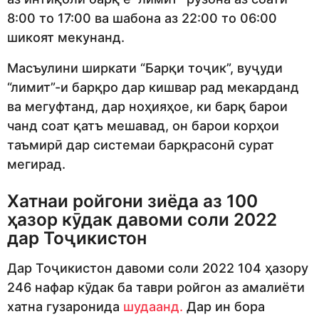
8:00 то 17:00 ва шабона аз 22:00 то 06:00
шикоят мекунанд.
Масъулини ширкати “Барқи тоҷик”, вуҷуди
“лимит”-и барқро дар кишвар рад мекарданд
ва мегуфтанд, дар ноҳияҳое, ки барқ барои
чанд соат қатъ мешавад, он барои корҳои
таъмирӣ дар системаи барқрасонӣ сурат
мегирад.
Хатнаи ройгони зиёда аз 100
ҳазор кӯдак давоми соли 2022
дар Тоҷикистон
Дар Тоҷикистон давоми соли 2022 104 ҳазору
246 нафар кӯдак ба таври ройгон аз амалиёти
хатна гузаронида
шудаанд.
Дар ин бора