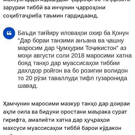
зарурии тиббӣ ва инчунин ҷарроҳони
соҳибтаҷриба таъмин гардидаанд.
Баъди тағйиру иловаҳои охир ба Қонун
“Дар бораи танзими анъана ва ҷашну
маросим дар Ҷумҳурии Тоҷикистон” аз
моҳи августи соли 2018 маросими хатна
бояд танҳо дар муассисаҳои тиббии
дахлдор ройгон ва бо розигии волидон
то 20 рӯзи таваллуди тифл гузаронида
шавад.
Ҳамчунин маросими мазкур танҳо дар доираи
аҳли оила ва бидуни оростани маърака сурат
гирифта, амалиёти хатна дар ҳуҷраҳои
махсуси муассисаҳои тиббӣ барои кӯдакон