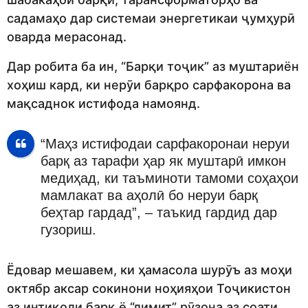
садамаҳо дар системаи энергетикаи ҷумҳурӣ
оварда мерасонад.
Дар робита ба ин, “Барқи тоҷик” аз муштариён
хоҳиш кард, ки нерӯи барқро сарфакорона ва
мақсаднок истифода намоянд.
“Маҳз истифодаи сарфакоронаи неруи
барқ аз тарафи ҳар як муштарӣ имкон
медиҳад, ки таъминоти тамоми соҳаҳои
мамлакат ва аҳолӣ бо неруи барқ
беҳтар гардад”, – таъкид гардид дар
гузориш.
Ёдовар мешавем, ки ҳамасола шурӯъ аз моҳи
октябр аксар сокинони ноҳияҳои Тоҷикистон
аз интиқоли барқ ё “лимит” рӯзона аз соати