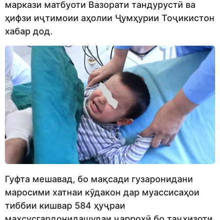
маркази матбуоти Вазорати тандурустӣ ва
ҳифзи иҷтимоии аҳолии Ҷумҳурии Тоҷикистон
хабар дод.
Гуфта мешавад, бо мақсади гузаронидани
маросими хатнаи кӯдакон дар муассисаҳои
тиббии кишвар 584 ҳуҷраи
махсусгардонидашудаи ҷарроҳӣ бо таҷҳизоти