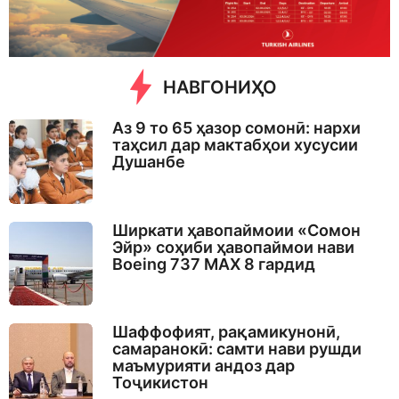
o
НАВГОНИҲО
Аз 9 то 65 ҳазор сомонӣ: нархи
таҳсил дар мактабҳои хусусии
Душанбе
Ширкати ҳавопаймоии «Сомон
Эйр» соҳиби ҳавопаймои нави
Boeing 737 MAX 8 гардид
Шаффофият, рақамикунонӣ,
самаранокӣ: самти нави рушди
маъмурияти андоз дар
Тоҷикистон