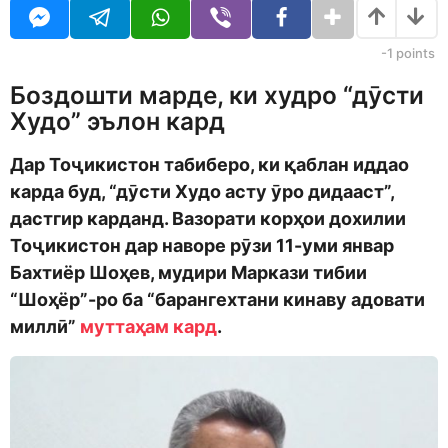
o
r
d
s
m
a
-1
points
o
g
n
o
Боздошти марде, ки худро “дӯсти
Худо” эълон кард
Дар Тоҷикистон табиберо, ки қаблан иддао
карда буд, “дӯсти Худо асту ӯро дидааст”,
дастгир карданд. Вазорати корҳои дохилии
Тоҷикистон дар наворе рӯзи 11-уми январ
Бахтиёр Шоҳев, мудири Маркази тибии
“Шоҳёр”-ро ба “барангехтани кинаву адовати
миллӣ”
муттаҳам кард
.