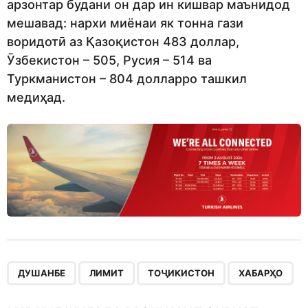
арзонтар будани он дар ин кишвар маънидод
мешавад: нархи миёнаи як тонна гази
воридотӣ аз Қазоқистон 483 доллар,
Ӯзбекистон – 505, Русия – 514 ва
Туркманистон – 804 долларро ташкил
медиҳад.
,
,
,
ДУШАНБЕ
ЛИМИТ
ТОҶИКИСТОН
ХАБАРҲО