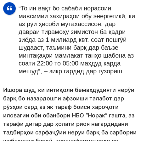
“То ин вақт бо сабаби норасоии
мавсимии захираҳои обу энергетикӣ, ки
аз рӯи ҳисоби мутахассисон, дар
давраи тирамоҳу зимистон ба қадри
зиёда аз 1 милиард квт. соат пешгӯӣ
шудааст, таъмини барқ дар баъзе
минтақаҳои мамлакат танҳо шабона аз
соати 22:00 то 05:00 маҳдуд карда
мешуд”, – зикр гардид дар гузориш.
Ишора шуд, ки интиқоли бемаҳдудияти нерӯи
барқ бо назардошти афзоиши талабот дар
рӯзҳои сард аз як тараф боиси хароҷоти
иловагии оби обанбори НБО “Норак” гашта, аз
тарафи дигар дар ҳолати риоя нагардидани
тадбирҳои сарфаҷӯии неруи барқ ба сарбории
шабакаҳои барқӣ, тарансформаторҳо ва