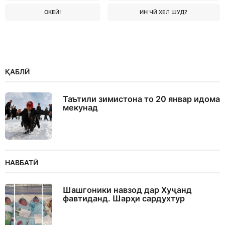
ОКЕЙ!
ИН ЧӢ ХЕЛ ШУД?
ҚАБЛӢ
Таътили зимистона то 20 январ идома
мекунад
НАВБАТӢ
Шашгоники навзод дар Хуҷанд
фавтиданд. Шарҳи сардухтур