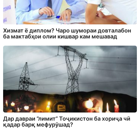
Хизмат ё диплом? Чаро шумораи довталабон
ба мактабҳои олии кишвар кам мешавад
Дар давраи “лимит” Тоҷикистон ба хориҷа чӣ
қадар барқ мефурӯшад?