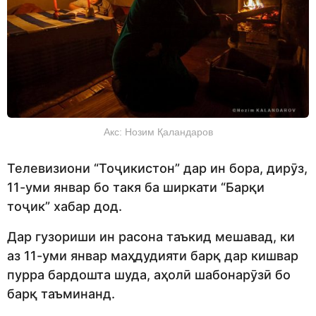
Акс: Нозим Қаландаров
Телевизиони “Тоҷикистон” дар ин бора, дирӯз,
11-уми январ бо такя ба ширкати “Барқи
тоҷик” хабар дод.
Дар гузориши ин расона таъкид мешавад, ки
аз 11-уми январ маҳдудияти барқ дар кишвар
пурра бардошта шуда, аҳолӣ шабонарӯзӣ бо
барқ таъминанд.