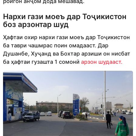
ройгон анҷом дода мешавад.
Нархи гази моеъ дар Тоҷикистон
боз арзонтар шуд
Ҳафтаи охир нархи гази моеъ дар Тоҷикистон
ба таври чашмрас поин омадааст. Дар
Душанбе, Хуҷанд ва Бохтар арзиши он нисбат
ба ҳафтаи гузашта 1 сомонӣ
арзон шудааст.