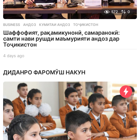
572
0
BUSINESS
АНДОЗ
,
КУМИТАИ АНДОЗ
,
ТОҶИКИСТОН
Шаффофият, рақамикунонӣ, самаранокӣ:
самти нави рушди маъмурияти андоз дар
Тоҷикистон
4 days ago
4
d
a
ДИДАНРО ФАРОМӮШ НАКУН
y
s
a
g
o