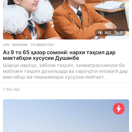
562
0
LIFE
МАОРИФ
,
ТОҶИКИСТОН
Аз 9 то 65 ҳазор сомонӣ: нархи таҳсил дар
мактабҳои хусусии Душанбе
Шарҳи нархҳо, забони таҳсил, хизматрасониҳои ба
маблағи таҳсил дохилшуда ва хароҷоти иловагӣ дар
мактабҳо ва гимназияҳои хусусии пойтахт.
1 day ago
1
d
a
y
a
g
o