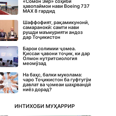
«Сомон Эйр» соҳиби
ҳавопаймои нави Boeing 737
MAX 8 гардид
Шаффофият, рақамикунонӣ,
самаранокӣ: самти нави
рушди маъмурияти андоз
дар Тоҷикистон
Барои солимии ҷомеа.
Қиссаи ҷавони тоҷик, ки дар
Олмон нутритсиология
меомӯзад
На баҳс, балки муколама:
чаро Тоҷикистон ба гуфтугӯи
давлат ва ҷомеаи шаҳрвандӣ
ниёз дорад?
ИНТИХОБИ МУҲАРРИР