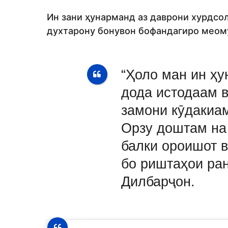
Ин зани ҳунарманд аз даврони хурдсол
духтарону бонувон бофандагиро меомӯ
“Ҳоло ман ин ҳ
дода истодаам в
замони кӯдакиа
Орзу доштам на
балки ороишот в
бо риштаҳои ран
Дилбарҷон.