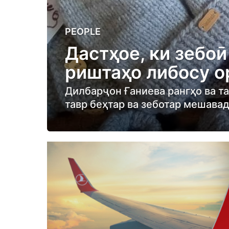
6
PEOPLE
m
Дастҳое, ки зебоӣ
o
риштаҳо либосу 
n
t
Дилбарҷон Ғаниева рангҳо ва т
h
тавр беҳтар ва зеботар мешавад
s
a
g
o
6
m
o
n
t