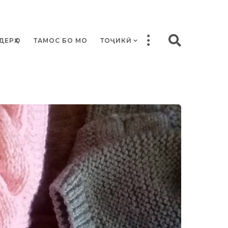
ДЕРҲО
ТАМОС БО МО
ТОҶИКӢ