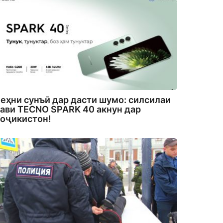
еҳни сунъӣ дар дасти шумо: силсилаи
ави TECNO SPARK 40 акнун дар
оҷикистон!