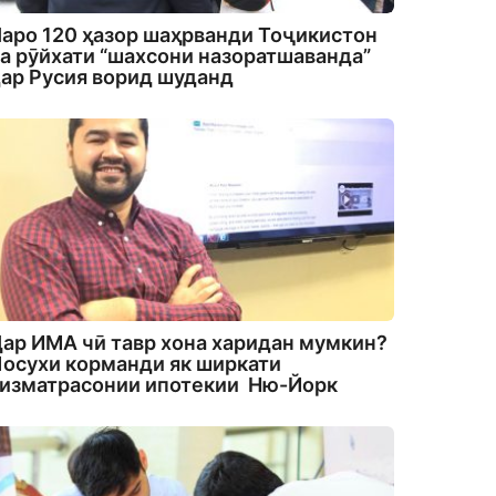
аро 120 ҳазор шаҳрванди Тоҷикистон
а рӯйхати “шахсони назоратшаванда”
ар Русия ворид шуданд
ар ИМА чӣ тавр хона харидан мумкин?
осухи корманди як ширкати
изматрасонии ипотекии Ню-Йорк