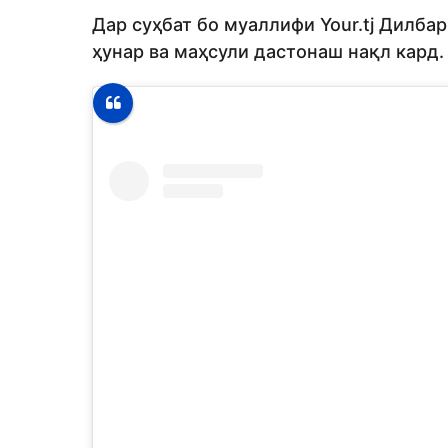
Дар суҳбат бо муаллифи Your.tj Дилба
ҳунар ва маҳсули дастонаш нақл кард.