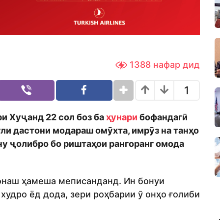
1388
нафар дид
1
ри Хуҷанд 22 сол боз ба
ҳунари
бофандагӣ
ули дастони модараш омӯхта, имрӯз на танҳо
ну ҷолибро бо риштаҳои рангоранг омода
наш ҳамеша меписанданд. Ин бонуи
худро ёд дода, зери роҳбарии ӯ онҳо ғолиби