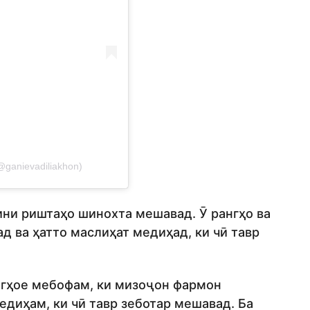
ganievadiliakhon)
ини риштаҳо шинохта мешавад. Ӯ рангҳо ва
 ва ҳатто маслиҳат медиҳад, ки чӣ тавр
нгҳое мебофам, ки мизоҷон фармон
едиҳам, ки чӣ тавр зеботар мешавад. Ба