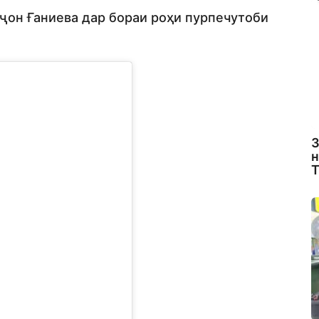
рҷон Ғаниева дар бораи роҳи пурпечутоби
З
н
Т