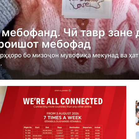
 мебофанд. Чӣ тавр зане 
ороишот мебофад
арҳҳоро бо мизоҷон мувофиқа мекунад ва ҳат
.