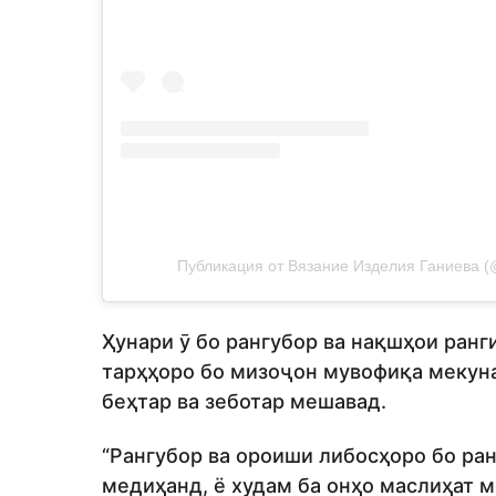
Публикация от Вязание Изделия Ганиева (@
Ҳунари ӯ бо рангубор ва нақшҳои ранг
тарҳҳоро бо мизоҷон мувофиқа мекунад
беҳтар ва зеботар мешавад.
“Рангубор ва ороиши либосҳоро бо ра
медиҳанд, ё худам ба онҳо маслиҳат м