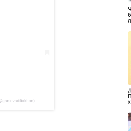
Ч
б
д
Д
П
ganievadiliakhon)
х