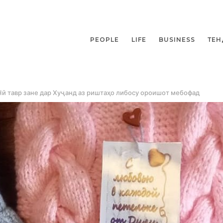
PEOPLE
LIFE
BUSINESS
ТЕН
Чӣ тавр зане дар Хуҷанд аз риштаҳо либосу ороишот мебофад