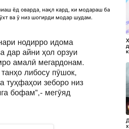
иаш ёд оварда, нақл кард, ки модараш ба
хт ва ӯ низ шогирди модар шудам.
Х
унари нодирро идома
д
а дар айни ҳол орзуи
мро амалӣ мегардонам.
 танҳо либосу пӯшок,
а туҳфаҳои зеборо низ
га бофам”,- мегӯяд
Д
х