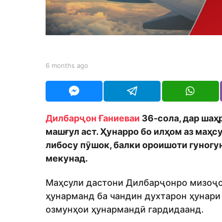
h
s
a
g
o
b
6 months ago
6
y
m
S
o
h
n
o
t
d
h
Дилбарҷон Ғаниеваи
36-сола, дар шаҳ
m
s
o
машғул аст. Ҳунарро бо илҳом аз маҳс
a
n
g
либосу пӯшок, балки ороишоти гуногу
o
мекунад.
Маҳсули дастони Дилбарҷонро мизоҷо
ҳунарманд ба чандин духтарон ҳунари 
озмунҳои ҳунармандӣ гардидаанд.