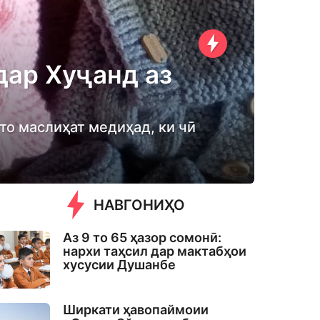
дар Хуҷанд аз
то маслиҳат медиҳад, ки чӣ
НАВГОНИҲО
Аз 9 то 65 ҳазор сомонӣ:
нархи таҳсил дар мактабҳои
хусусии Душанбе
Ширкати ҳавопаймоии