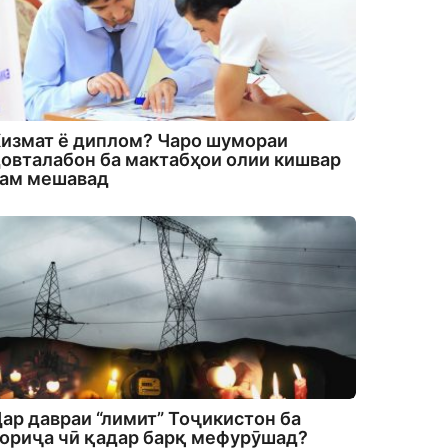
измат ё диплом? Чаро шумораи
овталабон ба мактабҳои олии кишвар
кам мешавад
ар давраи “лимит” Тоҷикистон ба
ориҷа чӣ қадар барқ мефурӯшад?