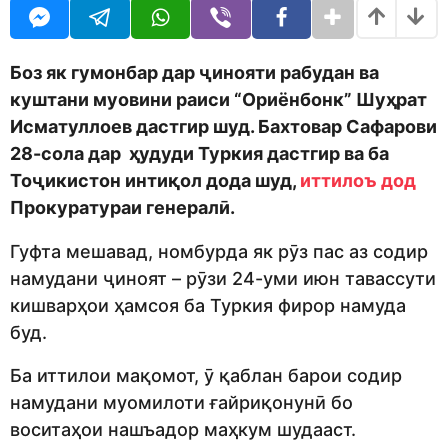
o
r
d
s
m
a
o
g
Боз як гумонбар дар ҷинояти рабудан ва
n
o
куштани муовини раиси “Ориёнбонк” Шуҳрат
Исматуллоев дастгир шуд. Бахтовар Сафарови
28-сола дар ҳудуди Туркия дастгир ва ба
Тоҷикистон интиқол дода шуд,
иттилоъ дод
Прокуратураи генералӣ.
Гуфта мешавад, номбурда як рӯз пас аз содир
намудани ҷиноят – рӯзи 24-уми июн тавассути
кишварҳои ҳамсоя ба Туркия фирор намуда
буд.
Ба иттилои мақомот, ӯ қаблан барои содир
намудани муомилоти ғайриқонунӣ бо
воситаҳои нашъадор маҳкум шудааст.