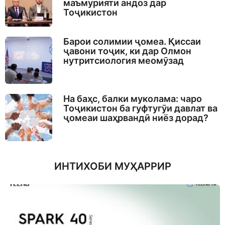
маъмурияти андоз дар
Тоҷикистон
Барои солимии ҷомеа. Қиссаи
ҷавони тоҷик, ки дар Олмон
нутритсиология меомӯзад
На баҳс, балки муколама: чаро
Тоҷикистон ба гуфтугӯи давлат ва
ҷомеаи шаҳрвандӣ ниёз дорад?
ИНТИХОБИ МУҲАРРИР