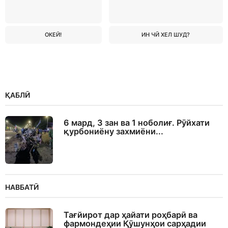
ОКЕЙ!
ИН ЧӢ ХЕЛ ШУД?
ҚАБЛӢ
6 мард, 3 зан ва 1 ноболиғ. Рӯйхати
қурбониёну захмиёни...
НАВБАТӢ
Тағйирот дар ҳайати роҳбарӣ ва
фармондеҳии Қӯшунҳои сарҳадии