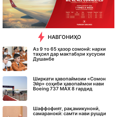
s
a
g
o
НАВГОНИҲО
Аз 9 то 65 ҳазор сомонӣ: нархи
таҳсил дар мактабҳои хусусии
Душанбе
Ширкати ҳавопаймоии «Сомон
Эйр» соҳиби ҳавопаймои нави
Boeing 737 MAX 8 гардид
Шаффофият, рақамикунонӣ,
самаранокӣ: самти нави рушди