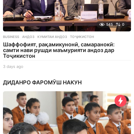
545
0
BUSINESS
АНДОЗ
,
КУМИТАИ АНДОЗ
,
ТОҶИКИСТОН
Шаффофият, рақамикунонӣ, самаранокӣ:
самти нави рушди маъмурияти андоз дар
Тоҷикистон
3 days ago
3
d
a
ДИДАНРО ФАРОМӮШ НАКУН
y
s
a
g
o