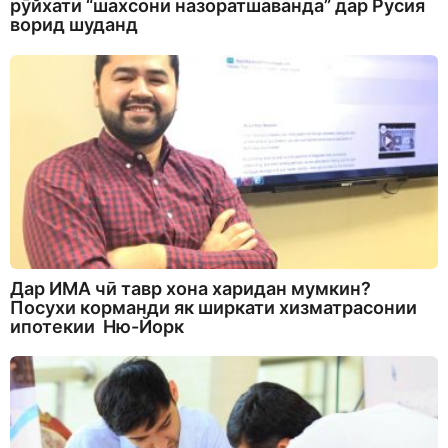
рӯйхати “шахсони назоратшаванда” дар Русия
ворид шуданд
Дар ИМА чӣ тавр хона харидан мумкин?
Посухи корманди як ширкати хизматрасонии
ипотекии Ню-Йорк