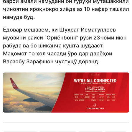
барои амалӣ намудани он гурӯҳи муташаккили
ҷиноятии яроқнокро зиёда аз 10 нафар ташкил
намуда буд.
Ёдовар мешавем, ки Шуҳрат Исматуллоев
муовини раиси “Ориёнбонк” рӯзи 23-юми июн
рабуда ва бо шиканҷа кушта шудааст.
Мақомот то ҳол ҷасади ӯро дар дарёҳои
Варзобу Зарафшон ҷустуҷӯ доранд.