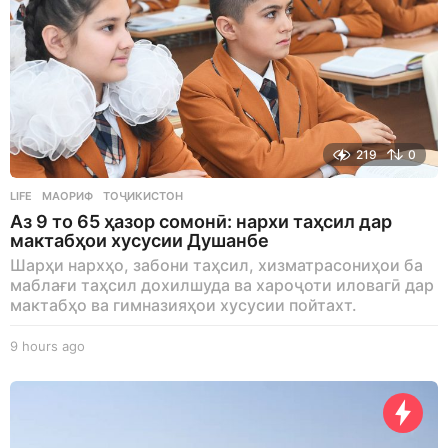
219
0
LIFE
МАОРИФ
,
ТОҶИКИСТОН
Аз 9 то 65 ҳазор сомонӣ: нархи таҳсил дар
мактабҳои хусусии Душанбе
Шарҳи нархҳо, забони таҳсил, хизматрасониҳои ба
маблағи таҳсил дохилшуда ва хароҷоти иловагӣ дар
мактабҳо ва гимназияҳои хусусии пойтахт.
9 hours ago
9
h
o
u
r
s