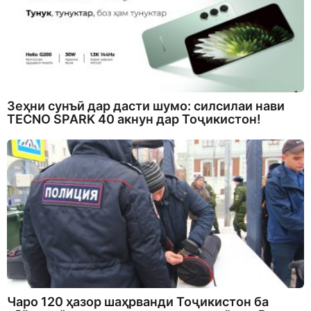
Зеҳни сунъӣ дар дасти шумо: силсилаи нави
TECNO SPARK 40 акнун дар Тоҷикистон!
Чаро 120 ҳазор шаҳрванди Тоҷикистон ба