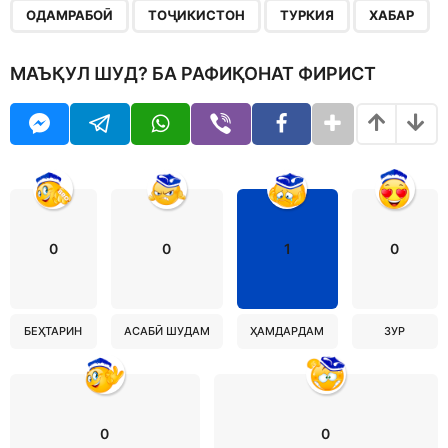
,
,
,
ОДАМРАБОӢ
ТОҶИКИСТОН
ТУРКИЯ
ХАБАР
МАЪҚУЛ ШУД? БА РАФИҚОНАТ ФИРИСТ
0
0
1
0
БЕҲТАРИН
АСАБӢ ШУДАМ
ҲАМДАРДАМ
ЗУР
0
0