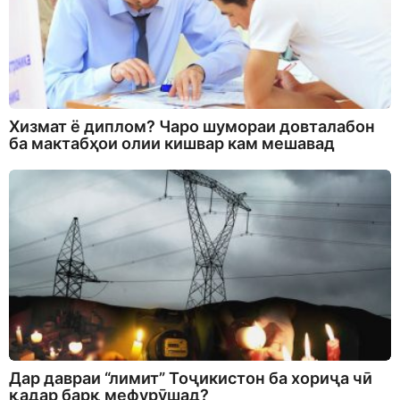
Хизмат ё диплом? Чаро шумораи довталабон
ба мактабҳои олии кишвар кам мешавад
Дар давраи “лимит” Тоҷикистон ба хориҷа чӣ
қадар барқ мефурӯшад?