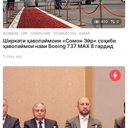
400
0
BUSINESS
,
LIFE
СОМОН ЭЙР
,
ТОҶИКИСТОН
,
ХАБАР
Ширкати ҳавопаймоии «Сомон Эйр» соҳиби
ҳавопаймои нави Boeing 737 MAX 8 гардид
3 days ago
3
d
a
y
s
a
g
o