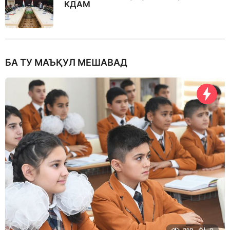
КДАМ
БА ТУ МАЪҚУЛ МЕШАВАД