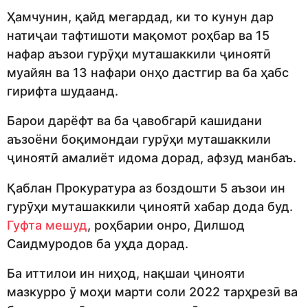
Ҳамчунин, қайд мегардад, ки то кунун дар
натиҷаи тафтишоти мақомот роҳбар ва 15
нафар аъзои гурӯҳи муташаккили ҷиноятӣ
муайян ва 13 нафари онҳо дастгир ва ба ҳабс
гирифта шудаанд.
Барои дарёфт ва ба ҷавобгарӣ кашидани
аъзоёни боқимондаи гурӯҳи муташаккили
ҷиноятӣ амалиёт идома дорад, афзуд манбаъ.
Қаблан Прокуратура аз боздошти 5 аъзои ин
гурӯҳи муташаккили ҷиноятӣ хабар дода буд.
Гуфта мешуд
, роҳбарии онро, Дилшод
Саидмуродов ба уҳда дорад.
Ба иттилои ин ниҳод, нақшаи ҷинояти
мазкурро ӯ моҳи марти соли 2022 тарҳрезӣ ва