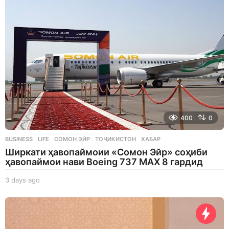
a
g
o
400
0
BUSINESS
,
LIFE
СОМОН ЭЙР
,
ТОҶИКИСТОН
,
ХАБАР
Ширкати ҳавопаймоии «Сомон Эйр» соҳиби
ҳавопаймои нави Boeing 737 MAX 8 гардид
3 days ago
3
d
a
y
s
a