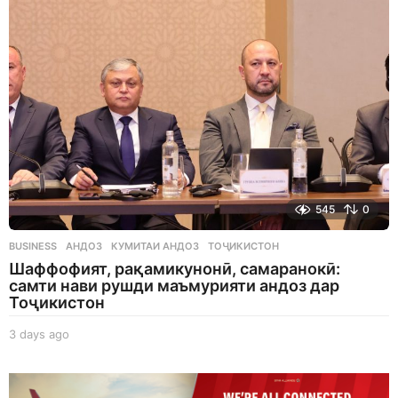
g
o
545
0
BUSINESS
АНДОЗ
,
КУМИТАИ АНДОЗ
,
ТОҶИКИСТОН
Шаффофият, рақамикунонӣ, самаранокӣ:
самти нави рушди маъмурияти андоз дар
Тоҷикистон
3 days ago
3
d
a
y