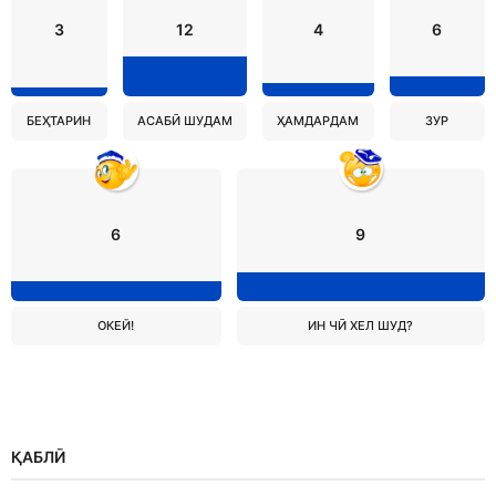
3
12
4
6
БЕҲТАРИН
АСАБӢ ШУДАМ
ҲАМДАРДАМ
ЗУР
6
9
ОКЕЙ!
ИН ЧӢ ХЕЛ ШУД?
ҚАБЛӢ