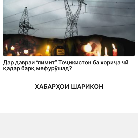
Дар давраи “лимит” Тоҷикистон ба хориҷа чӣ
қадар барқ мефурӯшад?
ХАБАРҲОИ ШАРИКОН