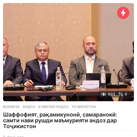
a
y
s
a
g
o
603
0
BUSINESS
АНДОЗ
,
КУМИТАИ АНДОЗ
,
ТОҶИКИСТОН
Шаффофият, рақамикунонӣ, самаранокӣ:
самти нави рушди маъмурияти андоз дар
Тоҷикистон