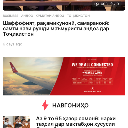
603
0
BUSINESS
АНДОЗ
,
КУМИТАИ АНДОЗ
,
ТОҶИКИСТОН
Шаффофият, рақамикунонӣ, самаранокӣ:
самти нави рушди маъмурияти андоз дар
Тоҷикистон
6 days ago
6
d
a
y
s
a
g
o
НАВГОНИҲО
Аз 9 то 65 ҳазор сомонӣ: нархи
таҳсил дар мактабҳои хусусии