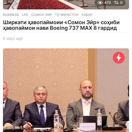
470
0
BUSINESS
,
LIFE
СОМОН ЭЙР
,
ТОҶИКИСТОН
,
ХАБАР
Ширкати ҳавопаймоии «Сомон Эйр» соҳиби
ҳавопаймои нави Boeing 737 MAX 8 гардид
6 days ago
6
d
a
y
s
a
g
o