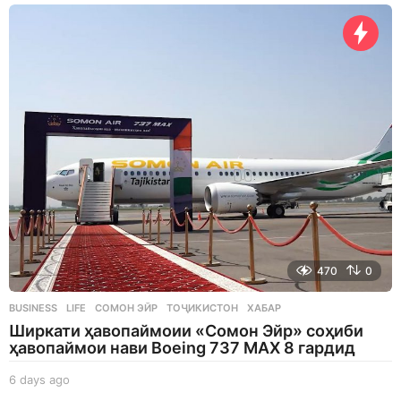
a
y
s
a
g
o
470
0
BUSINESS
,
LIFE
СОМОН ЭЙР
,
ТОҶИКИСТОН
,
ХАБАР
Ширкати ҳавопаймоии «Сомон Эйр» соҳиби
ҳавопаймои нави Boeing 737 MAX 8 гардид
6 days ago
6
d