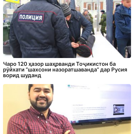
Чаро 120 ҳазор шаҳрванди Тоҷикистон ба
рӯйхати “шахсони назоратшаванда” дар Русия
ворид шуданд