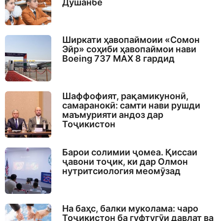
Душанбе
Ширкати ҳавопаймоии «Сомон
Эйр» соҳиби ҳавопаймои нави
Boeing 737 MAX 8 гардид
Шаффофият, рақамикунонӣ,
самаранокӣ: самти нави рушди
маъмурияти андоз дар
Тоҷикистон
Барои солимии ҷомеа. Қиссаи
ҷавони тоҷик, ки дар Олмон
нутритсиология меомӯзад
На баҳс, балки муколама: чаро
Тоҷикистон ба гуфтугӯи давлат ва