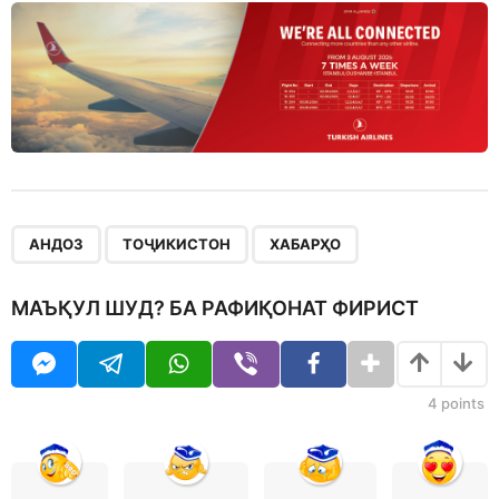
,
,
АНДОЗ
ТОҶИКИСТОН
ХАБАРҲО
МАЪҚУЛ ШУД? БА РАФИҚОНАТ ФИРИСТ
4
points