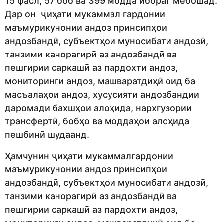
15 фасл, 57 боб ва 399 модда иборат мебошад.
Дар он ҷиҳати мукаммал гардонии
маъмурикунонии андоз принсипҳои
андозбандӣ, субъектҳои муносибати андозӣ,
танзими канорагирӣ аз андозбандӣ ва
пешгирии саркашӣ аз пардохти андоз,
мониторинги андоз, машваратдиҳӣ оид ба
масъалаҳои андоз, хусусияти андозбандии
даромади бахшҳои алоҳида, нархгузории
трансфертӣ, бобҳо ва моддаҳои алоҳида
пешбинӣ шудаанд.
Ҳамчунин ҷиҳати мукаммалгардонии
маъмурикунонии андоз принсипҳои
андозбандӣ, субъектҳои муносибати андозӣ,
танзими канорагирӣ аз андозбандӣ ва
пешгирии саркашӣ аз пардохти андоз,