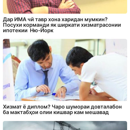
Дар ИМА чӣ тавр хона харидан мумкин?
Посухи корманди як ширкати хизматрасонии
ипотекии Ню-Йорк
Хизмат ё диплом? Чаро шумораи довталабон
ба мактабҳои олии кишвар кам мешавад