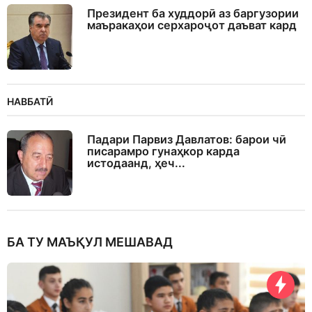
Президент ба худдорӣ аз баргузории
маъракаҳои серхароҷот даъват кард
НАВБАТӢ
Падари Парвиз Давлатов: барои чӣ
писарамро гунаҳкор карда
истодаанд, ҳеч...
БА ТУ МАЪҚУЛ МЕШАВАД