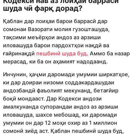
Кодекси нав аз лоиҳаи баррасӣ
шуда чӣ фарқ дорад?
Қаблан дар лоиҳаи барои баррасӣ дар
сомонаи Вазорати молия гузошташуда,
тақсими меъёрҳои андоз аз арзиши
иловашуда барои пардохтҳои нақдӣ ва
ғайринақдӣ
пешбинӣ шуда буд
. Аммо ба назар
мерасад, ки ба он аҳамият надодаанд.
Инчунин, ҳаҷми даромади умумии ширкатҳое,
ки дар доираи низоми соддакардашудаи
андозбандӣ фаъолият мекунанд, бетағйир
боқӣ мондааст. Дар Кодекси андози
амалкунанда супорандаи андоз аз арзиши
иловашуда, шахсе мебошад, ки даромади
умумии он дар 12 моҳи охир аз 1 миллион
сомонӣ зиёд аст. Қаблан пешбинӣ шуда буд,