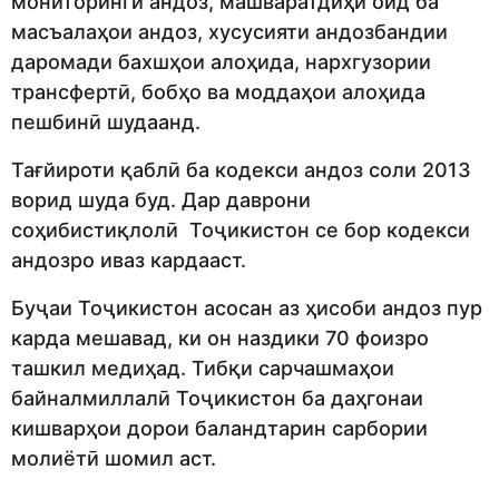
мониторинги андоз, машваратдиҳӣ оид ба
масъалаҳои андоз, хусусияти андозбандии
даромади бахшҳои алоҳида, нархгузории
трансфертӣ, бобҳо ва моддаҳои алоҳида
пешбинӣ шудаанд.
Тағйироти қаблӣ ба кодекси андоз соли 2013
ворид шуда буд. Дар даврони
соҳибистиқлолӣ Тоҷикистон се бор кодекси
андозро иваз кардааст.
Буҷаи Тоҷикистон асосан аз ҳисоби андоз пур
карда мешавад, ки он наздики 70 фоизро
ташкил медиҳад. Тибқи сарчашмаҳои
байналмиллалӣ Тоҷикистон ба даҳгонаи
кишварҳои дорои баландтарин сарбории
молиётӣ шомил аст.