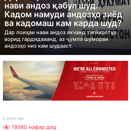
нави андоз қабул шуд.
r
Кадом намуди андозҳо зиёд
s
ва кадомаш кам карда шуд?
a
g
Дар лоиҳаи нави андоз якчанд тағйиротҳо
o
ворид гардидааанд, аз ҷумла шумораи
5
андозҳо низ кам шудааст.
y
e
a
r
s
a
g
o
b
5 years ago
5
y
y
19580
нафар дид
Y
e