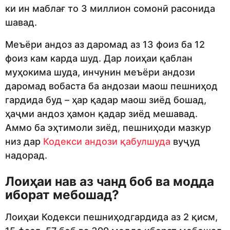
ки ин маблағ то 3 миллион сомонӣ расонида
шавад.
Меъёри андоз аз даромад аз 13 фоиз ба 12
фоиз кам карда шуд. Дар лоиҳаи қаблан
муҳокима шуда, инчунин меъёри андози
даромад вобаста ба андозаи маош пешниҳод
гардида буд – ҳар қадар маош зиёд бошад,
ҳаҷми андоз ҳамон қадар зиёд мешавад.
Аммо ба эҳтимоли зиёд, пешниҳоди мазкур
низ дар
Кодекси андози қабулшуда
вуҷуд
надорад.
Лоиҳаи нав аз чанд боб ва модда
иборат мебошад?
Лоиҳаи Кодекси пешниҳодгардида аз 2 қисм,