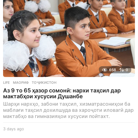
658
0
LIFE
МАОРИФ
,
ТОҶИКИСТОН
Аз 9 то 65 ҳазор сомонӣ: нархи таҳсил дар
мактабҳои хусусии Душанбе
Шарҳи нархҳо, забони таҳсил, хизматрасониҳои ба
маблағи таҳсил дохилшуда ва хароҷоти иловагӣ дар
мактабҳо ва гимназияҳои хусусии пойтахт.
3 days ago
3
d