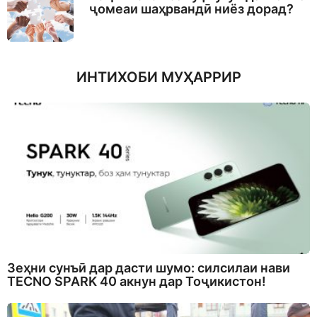
ҷомеаи шаҳрвандӣ ниёз дорад?
ИНТИХОБИ МУҲАРРИР
Зеҳни сунъӣ дар дасти шумо: силсилаи нави
TECNO SPARK 40 акнун дар Тоҷикистон!