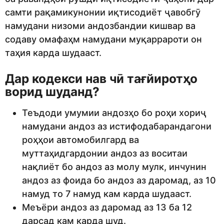
самти рақамикунонии иқтисодиёт ҷавобгӯ
намудани низоми андозбандии кишвар ва
содаву омафаҳм намудани муқаррароти он
таҳия карда шудааст.
Дар кодекси нав чӣ тағйиротҳо
ворид шуданд?
Теъдоди умумии андозҳо бо роҳи хориҷ
намудани андоз аз истифодабарандагони
роҳҳои автомобилгард ва
муттаҳидгардонии андоз аз воситаи
нақлиёт бо андоз аз молу мулк, инчунин
андоз аз фоида бо андоз аз даромад, аз 10
намуд то 7 намуд кам карда шудааст.
Меъёри андоз аз даромад аз 13 ба 12
дарсад кам карда шуд.