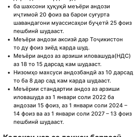
ба шахсони ҳуқуқӣ меъёри андози
иҷтимоӣ 20 фоиз ва барои суғурта
шавандагони муассисаҳои буҷетӣ 25 фоиз
пешбинӣ шудааст.
Меъёри андози аксизӣ дар Тоҷикистон
то ду фоиз зиёд карда шуд.
Меъёри андоз аз арзиши иловашуда(НДС)
аз 18 то 15 дарсад кам шудааст.
Низомҳо махсуси андозбандӣ аз 10 дарсад
то ба 8 дар сад кам карда шудааст.
Меъёрии стандартии андоз аз арзиши
иловашуда аз 1 январи соли 2022 ба
андозаи 15 фоиз, аз 1 январи соли 2024 –
14 фоиз ва аз 1 январи соли 2027 – 13 фоиз
пешбинӣ шудааст.