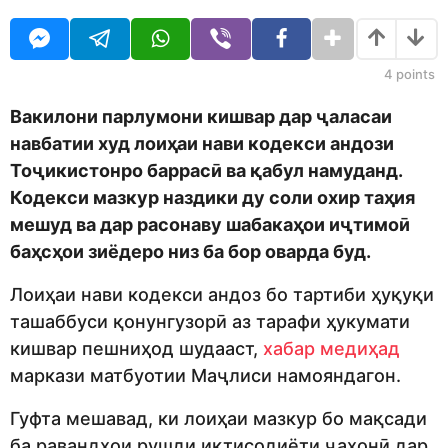
O
a
U
r
R
s
a
4
points
g
o
Вакилони парлумони кишвар дар ҷаласаи
навбатии худ лоиҳаи нави кодекси андози
Тоҷикистонро баррасӣ ва қабул намуданд.
Кодекси мазкур наздики ду соли охир таҳия
мешуд ва дар расонаву шабакаҳои иҷтимоӣ
баҳсҳои зиёдеро низ ба бор оварда буд.
Лоиҳаи нави кодекси андоз бо тартиби ҳуқуқи
ташаббуси қонунгузорӣ аз тарафи ҳукумати
кишвар пешниҳод шудааст,
хабар медиҳад
маркази матбуотии Маҷлиси намояндагон.
Гуфта мешавад, ки лоиҳаи мазкур бо мақсади
ба равандҳои рушди иқтисодиёти ҷаҳонӣ дар