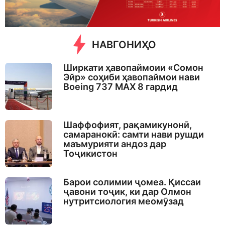
o
НАВГОНИҲО
Ширкати ҳавопаймоии «Сомон
Эйр» соҳиби ҳавопаймои нави
Boeing 737 MAX 8 гардид
Шаффофият, рақамикунонӣ,
самаранокӣ: самти нави рушди
маъмурияти андоз дар
Тоҷикистон
Барои солимии ҷомеа. Қиссаи
ҷавони тоҷик, ки дар Олмон
нутритсиология меомӯзад