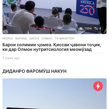
1304
4
PEOPLE
ВАРЗИШ
,
ҚИССА
,
ОЛМОН
,
ТОҶИКИСТОН
Барои солимии ҷомеа. Қиссаи ҷавони тоҷик,
ки дар Олмон нутритсиология меомӯзад
1 week ago
1
w
e
ДИДАНРО ФАРОМӮШ НАКУН
e
k
a
g
o