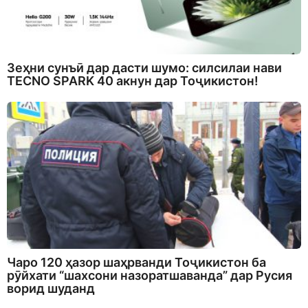
Зеҳни сунъӣ дар дасти шумо: силсилаи нави
TECNO SPARK 40 акнун дар Тоҷикистон!
Чаро 120 ҳазор шаҳрванди Тоҷикистон ба
рӯйхати “шахсони назоратшаванда” дар Русия
ворид шуданд