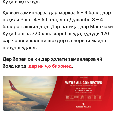
Кӯҳӣ воқеъ буд.
Қувваи заминларза дар марказ 5 – 6 балл, дар
ноҳияи Рашт 4 – 5 балл, дар Душанбе 3 – 4
баллро ташкил дод. Дар натиҷа, дар Мастчоҳи
Кӯҳӣ беш аз 720 хона хароб шуда, ҳудуди 120
сар чорвои калони шохдор ва чорвои майда
нобуд шуданд.
Дар бораи он ки дар ҳолати заминларза чӣ
бояд кард,
дар ин ҷо бихонед
.