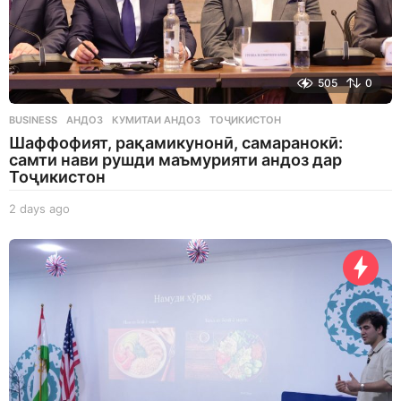
505
0
BUSINESS
АНДОЗ
,
КУМИТАИ АНДОЗ
,
ТОҶИКИСТОН
Шаффофият, рақамикунонӣ, самаранокӣ:
самти нави рушди маъмурияти андоз дар
Тоҷикистон
2 days ago
2
d
a
y
s
a
g
o