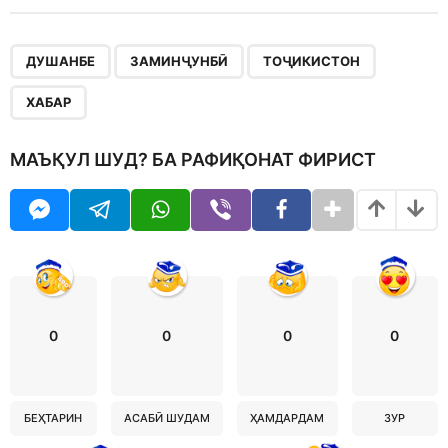
,
,
,
ДУШАНБЕ
ЗАМИНҶУНБӢ
ТОҶИКИСТОН
ХАБАР
МАЪҚУЛ ШУД? БА РАФИҚОНАТ ФИРИСТ
0
0
0
0
БЕҲТАРИН
АСАБӢ ШУДАМ
ҲАМДАРДАМ
ЗУР