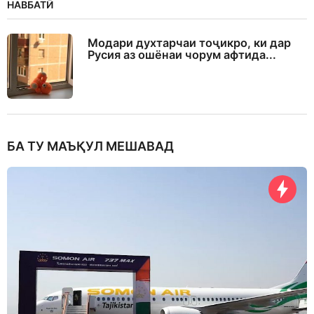
НАВБАТӢ
Модари духтарчаи тоҷикро, ки дар
Русия аз ошёнаи чорум афтида...
БА ТУ МАЪҚУЛ МЕШАВАД