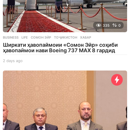
335
0
BUSINESS
,
LIFE
СОМОН ЭЙР
,
ТОҶИКИСТОН
,
ХАБАР
Ширкати ҳавопаймоии «Сомон Эйр» соҳиби
ҳавопаймои нави Boeing 737 MAX 8 гардид
2 days ago
2
d
a
y
s
a
g
o