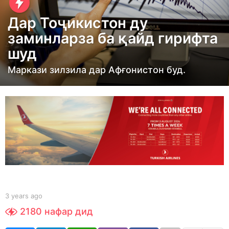
e
Дар Тоҷикистон ду
a
заминларза ба қайд гирифта
r
шуд
s
a
Маркази зилзила дар Афғонистон буд.
g
o
3
y
e
a
r
s
a
b
3 years ago
3
g
y
y
2180
нафар дид
S
e
o
h
a