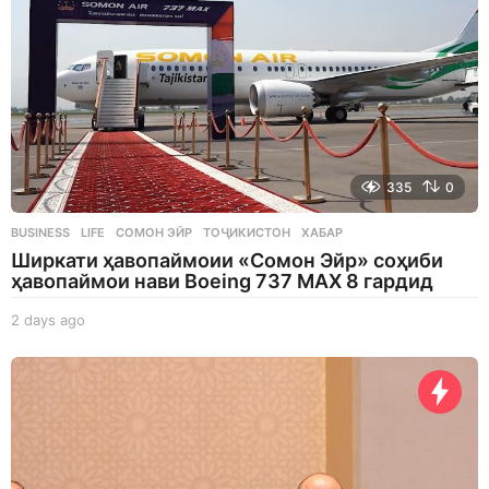
335
0
BUSINESS
,
LIFE
СОМОН ЭЙР
,
ТОҶИКИСТОН
,
ХАБАР
Ширкати ҳавопаймоии «Сомон Эйр» соҳиби
ҳавопаймои нави Boeing 737 MAX 8 гардид
2 days ago
2
d
a
y
s
a
g
o