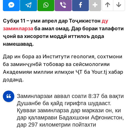
o
r
d
s
m
a
o
g
Субҳи 11 – уми апрел дар Тоҷикистон
ду
n
o
заминларза
ба амал омад. Дар бораи талафоти
ҷонӣ ва хисороти моддӣ иттилоъ дода
намешавад.
Дар ин бора аз Институти геология, сохтмони
ба заминҷунбӣ тобовар ва сейсмологияи
Академияи миллии илмҳои ҶТ ба Your.tj хабар
доданд.
Заминларзаи аввал соати 8:37 ба вақти
Душанбе ба қайд гирифта шудааст.
Қувваи заминларза дар маркази он, ки
дар қаламрави Бадахшони Афғонистон,
дар 297 километрии пойтахти