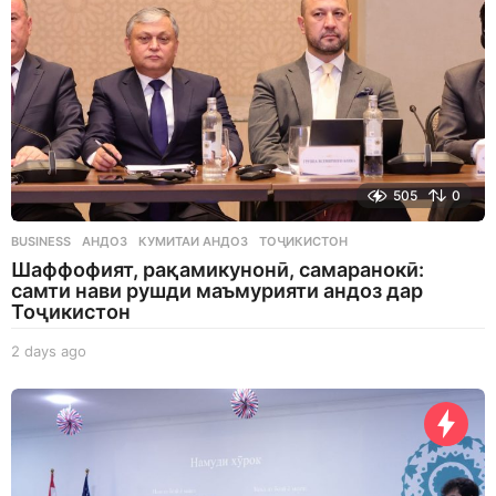
505
0
BUSINESS
АНДОЗ
,
КУМИТАИ АНДОЗ
,
ТОҶИКИСТОН
Шаффофият, рақамикунонӣ, самаранокӣ:
самти нави рушди маъмурияти андоз дар
Тоҷикистон
2 days ago
2
d
a
y
s
a
g