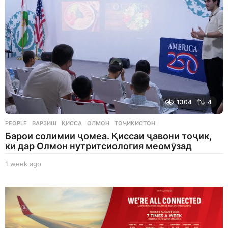
o
1304
4
PEOPLE
ВАРЗИШ
,
ҚИССА
,
ОЛМОН
,
ТОҶИКИСТОН
Барои солимии ҷомеа. Қиссаи ҷавони тоҷик,
ки дар Олмон нутритсиология меомӯзад
1 week ago
1
w
e
e
k
a
g