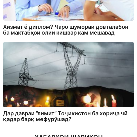
Хизмат ё диплом? Чаро шумораи довталабон
ба мактабҳои олии кишвар кам мешавад
Дар давраи “лимит” Тоҷикистон ба хориҷа чӣ
қадар барқ мефурӯшад?