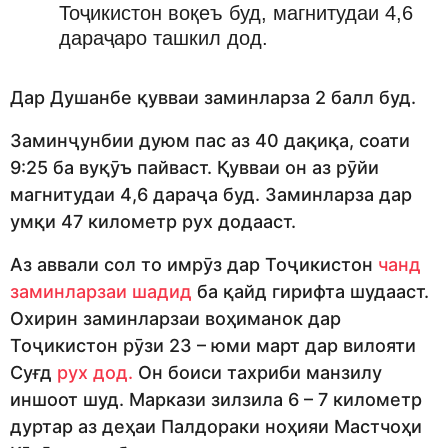
Тоҷикистон воқеъ буд, магнитудаи 4,6
дараҷаро ташкил дод.
Дар Душанбе қувваи заминларза 2 балл буд.
Заминҷунбии дуюм пас аз 40 дақиқа, соати
9:25 ба вуқӯъ пайваст. Қувваи он аз рӯйи
магнитудаи 4,6 дараҷа буд. Заминларза дар
умқи 47 километр рух додааст.
Аз аввали сол то имрӯз дар Тоҷикистон
чанд
заминларзаи шадид
ба қайд гирифта шудааст.
Охирин заминларзаи воҳиманок дар
Тоҷикистон рӯзи 23 – юми март дар вилояти
Суғд
рух дод.
Он боиси тахриби манзилу
иншоот шуд. Маркази зилзила 6 – 7 километр
дуртар аз деҳаи Палдораки ноҳияи Мастчоҳи