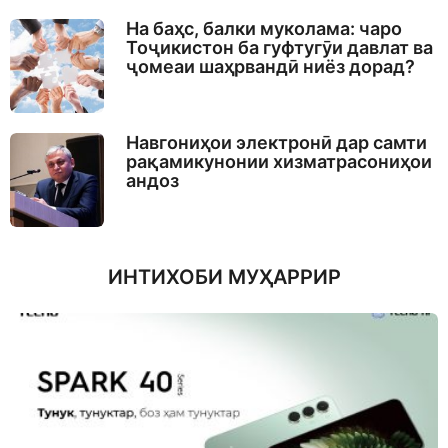
На баҳс, балки муколама: чаро
Тоҷикистон ба гуфтугӯи давлат ва
ҷомеаи шаҳрвандӣ ниёз дорад?
Навгониҳои электронӣ дар самти
рақамикунонии хизматрасониҳои
андоз
ИНТИХОБИ МУҲАРРИР