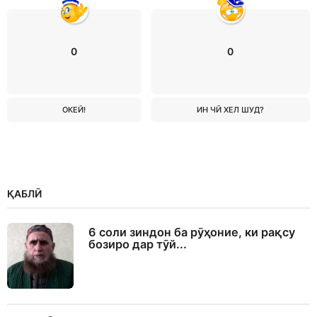
0
0
ОКЕЙ!
ИН ЧӢ ХЕЛ ШУД?
ҚАБЛӢ
6 соли зиндон ба рӯҳоние, ки рақсу
бозиро дар тӯй...