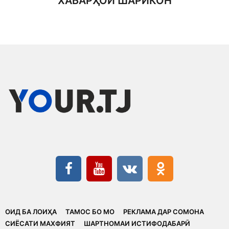
ХАБАРҲОИ ШАРИКОН
ОИД БА ЛОИҲА
ТАМОС БО МО
РЕКЛАМА ДАР СОМОНА
CИЁСАТИ МАХФИЯТ
ШАРТНОМАИ ИСТИФОДАБАРӢ