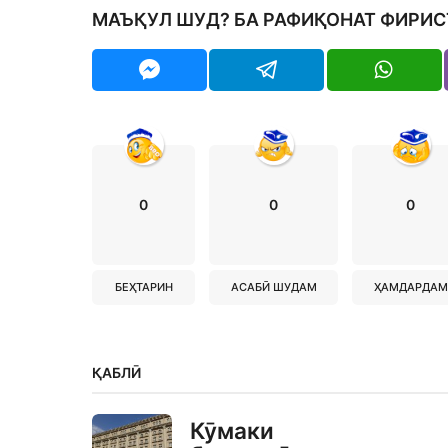
МАЪҚУЛ ШУД? БА РАФИҚОНАТ ФИРИС
0
0
0
БЕҲТАРИН
АСАБӢ ШУДАМ
ҲАМДАРДАМ
ҚАБЛӢ
Кӯмаки