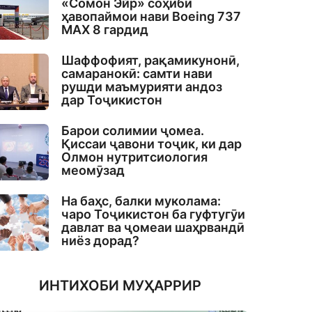
«Сомон Эйр» соҳиби
ҳавопаймои нави Boeing 737
MAX 8 гардид
Шаффофият, рақамикунонӣ,
самаранокӣ: самти нави
рушди маъмурияти андоз
дар Тоҷикистон
Барои солимии ҷомеа.
Қиссаи ҷавони тоҷик, ки дар
Олмон нутритсиология
меомӯзад
На баҳс, балки муколама:
чаро Тоҷикистон ба гуфтугӯи
давлат ва ҷомеаи шаҳрвандӣ
ниёз дорад?
ИНТИХОБИ МУҲАРРИР