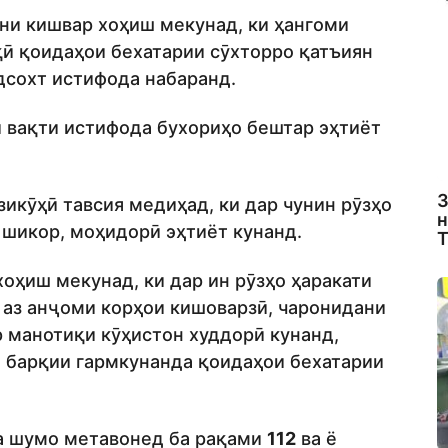
они кишвар хоҳиш мекунад, ки ҳангоми
қӣ қоидаҳои бехатарии сӯхторро қатъиян
дсохт истифода набаранд.
и вақти истифода бухориҳо бештар эҳтиёт
З
зикӯҳӣ тавсия медиҳад, ки дар чунин рӯзҳо
н
 шикор, моҳидорӣ эҳтиёт кунанд.
Т
хоҳиш мекунад, ки дар ин рӯзҳо ҳаракати
, аз анҷоми корҳои кишоварзӣ, чаронидани
р манотиқи кӯҳистон худдорӣ кунанд,
 барқии гармкунанда қоидаҳои бехатарии
да шумо метавонед ба рақами
112
ва ё