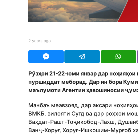
s
a
g
o
b
2 years ago
2
y
y
S
e
h
a
o
r
d
s
Рӯзҳои 21-22-юми январ дар ноҳияҳои
m
a
o
пуршиддат меборад. Дар ин бора Куми
g
n
o
маълумоти Агентии ҳавошиносии ҷум
Манбаъ меавзояд, дар аксари ноҳияҳо
ВМКБ, вилояти Суғд ва дар роҳҳои м
Ваҳдат-Рашт-Тоҷикобод-Лахш, Душан
Ванҷ-Хоруғ, Хоруғ-Ишкошим-Мурғоб ха