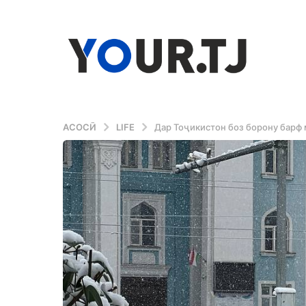
АСОСӢ
LIFE
Дар Тоҷикистон боз борону барф