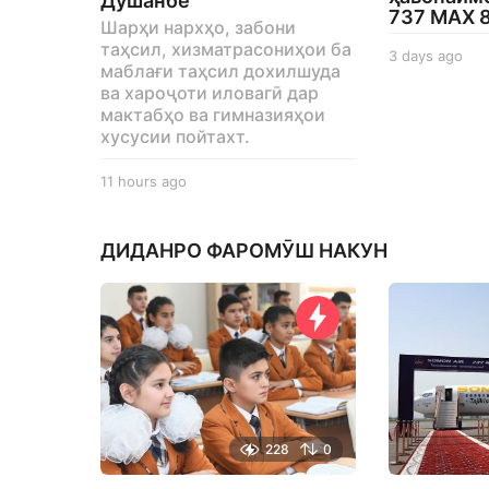
Душанбе
737 MAX 
Шарҳи нархҳо, забони
таҳсил, хизматрасониҳои ба
3 days ago
3
маблағи таҳсил дохилшуда
d
ва хароҷоти иловагӣ дар
a
мактабҳо ва гимназияҳои
y
хусусии пойтахт.
s
a
g
11 hours ago
1
o
1
h
o
ДИДАНРО ФАРОМӮШ НАКУН
u
r
s
a
g
o
228
0