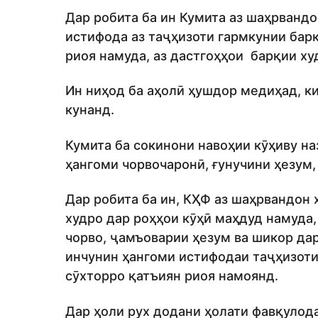
Дар робита ба ин Кумита аз шаҳрванд
истифода аз таҷҳизоти гармкунии бар
риоя намуда, аз дастгоҳҳои барқии ху
Ин ниҳод ба аҳолӣ ҳушдор медиҳад, к
кунанд.
Кумита ба сокинони навоҳии кӯҳиву на
ҳангоми чорвочаронӣ, ғунучини ҳезум,
Дар робита ба ин, КҲФ аз шаҳрвандон 
худро дар роҳҳои кӯҳӣ маҳдуд намуда
чорво, ҷамъоварии ҳезум ва шикор да
инчунин ҳангоми истифодаи таҷҳизоти
сӯхторро қатъиян риоя намоянд.
Дар ҳоли рух додани ҳолати фавқуло