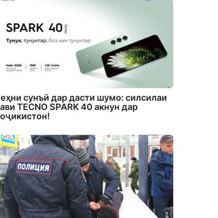
еҳни сунъӣ дар дасти шумо: силсилаи
ави TECNO SPARK 40 акнун дар
оҷикистон!