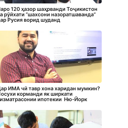
аро 120 ҳазор шаҳрванди Тоҷикистон
а рӯйхати “шахсони назоратшаванда”
ар Русия ворид шуданд
ар ИМА чӣ тавр хона харидан мумкин?
осухи корманди як ширкати
изматрасонии ипотекии Ню-Йорк