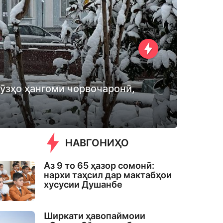
рӯзҳо ҳангоми чорвочаронӣ,
НАВГОНИҲО
Аз 9 то 65 ҳазор сомонӣ:
нархи таҳсил дар мактабҳои
хусусии Душанбе
Ширкати ҳавопаймоии