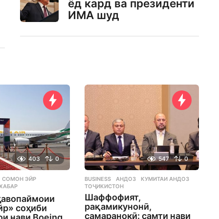
ёд кард ва президенти
ИМА шуд
403
0
547
0
СОМОН ЭЙР
,
BUSINESS
АНДОЗ
,
КУМИТАИ АНДОЗ
,
,
ХАБАР
ТОҶИКИСТОН
Шаффофият,
ҳавопаймоии
рақамикунонӣ,
йр» соҳиби
самаранокӣ: самти нави
и нави Boeing