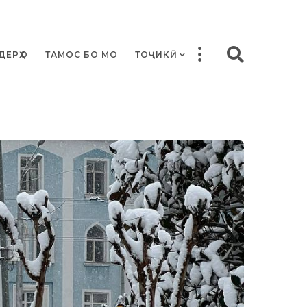
ДЕРҲО
ТАМОС БО МО
ТОҶИКӢ