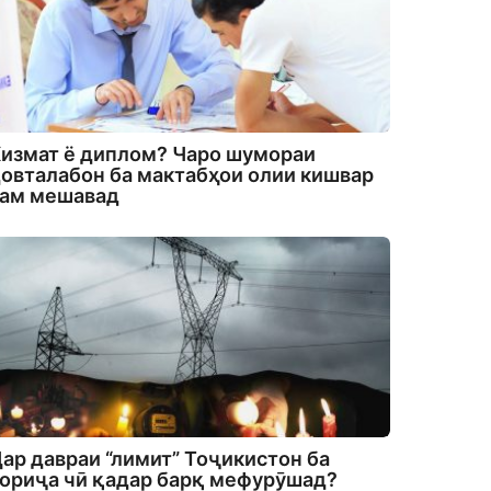
измат ё диплом? Чаро шумораи
овталабон ба мактабҳои олии кишвар
кам мешавад
ар давраи “лимит” Тоҷикистон ба
ориҷа чӣ қадар барқ мефурӯшад?