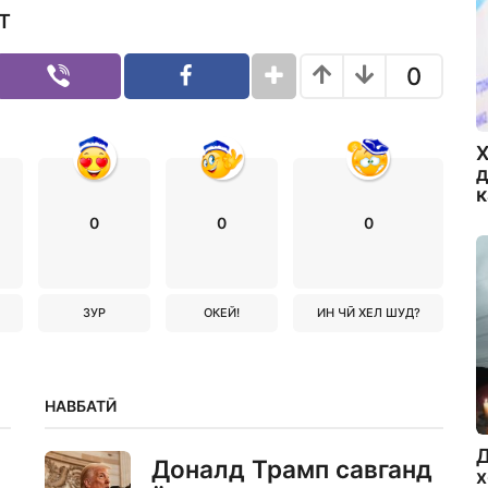
Т
0
Х
д
0
0
0
ЗУР
ОКЕЙ!
ИН ЧӢ ХЕЛ ШУД?
НАВБАТӢ
Д
Доналд Трамп савганд
х