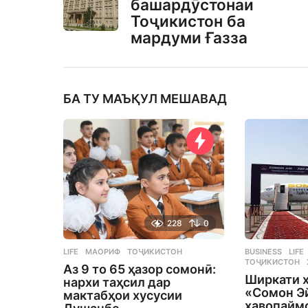
башардӯстонаи
Тоҷикистон ба
мардуми Ғазза
БА ТУ МАЪҚУЛ МЕШАВАД
228
0
LIFE
МАОРИФ
,
ТОҶИКИСТОН
BUSINESS
,
LIFE
ТОҶИКИСТОН
Аз 9 то 65 ҳазор сомонӣ:
Ширкати 
нархи таҳсил дар
«Сомон Э
мактабҳои хусусии
ҳавопаймо