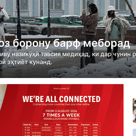
оз борону барф меборад
иву назикӯҳӣ тавсия медиҳад, ки дар чунин 
рӣ эҳтиёт кунанд.