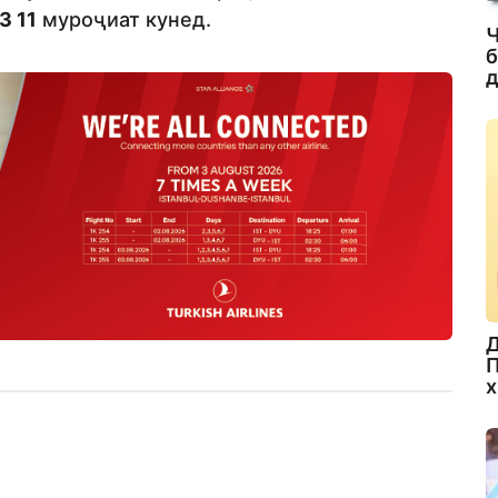
3 11
муроҷиат кунед.
Ч
б
д
Д
П
х