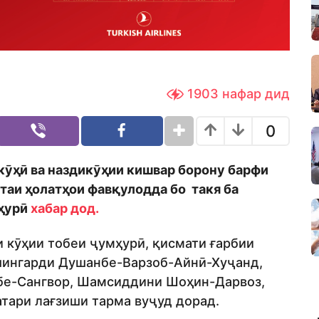
1903
нафар дид
0
 кӯҳӣ ва наздикӯҳии кишвар борону барфи
таи ҳолатҳои фавқулодда бо такя ба
ҳурӣ
хабар дод.
и кӯҳии тобеи ҷумҳурӣ, қисмати ғарбии
ошингарди Душанбе-Варзоб-Айнӣ-Хуҷанд,
бе-Сангвор, Шамсиддини Шоҳин-Дарвоз,
тари лағзиши тарма вуҷуд дорад.