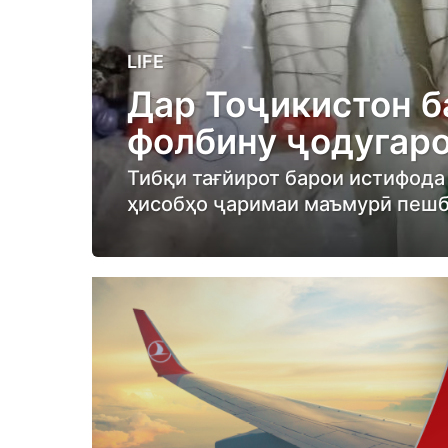
1
LIFE
2
Дар Тоҷикистон б
m
фолбину ҷодугаро
o
n
Тибқи тағйирот барои истифода
t
ҳисобҳо ҷаримаи маъмурӣ пешб
h
s
a
g
o
1
2
m
o