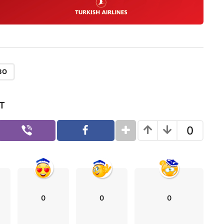
ЗО
Т
0
0
0
0