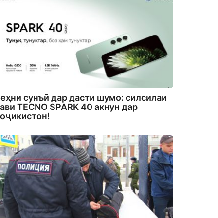
еҳни сунъӣ дар дасти шумо: силсилаи
ави TECNO SPARK 40 акнун дар
оҷикистон!