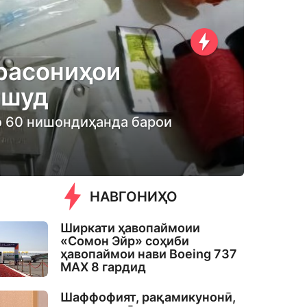
расониҳои
 шуд
то 60 нишондиҳанда барои
НАВГОНИҲО
Ширкати ҳавопаймоии
«Сомон Эйр» соҳиби
ҳавопаймои нави Boeing 737
MAX 8 гардид
Шаффофият, рақамикунонӣ,