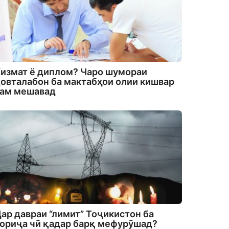
измат ё диплом? Чаро шумораи
овталабон ба мактабҳои олии кишвар
кам мешавад
ар давраи “лимит” Тоҷикистон ба
ориҷа чӣ қадар барқ мефурӯшад?