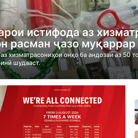
арои истифода аз хизмат
н расман ҷазо муқаррар
 аз хизматрасониҳои онҳо ба андозаи аз 50 
инӣ шудааст.