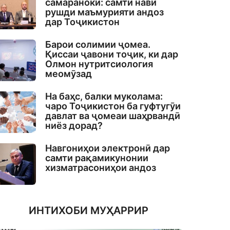
самаранокӣ: самти нави
рушди маъмурияти андоз
дар Тоҷикистон
Барои солимии ҷомеа.
Қиссаи ҷавони тоҷик, ки дар
Олмон нутритсиология
меомӯзад
На баҳс, балки муколама:
чаро Тоҷикистон ба гуфтугӯи
давлат ва ҷомеаи шаҳрвандӣ
ниёз дорад?
Навгониҳои электронӣ дар
самти рақамикунонии
хизматрасониҳои андоз
ИНТИХОБИ МУҲАРРИР