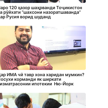
аро 120 ҳазор шаҳрванди Тоҷикистон
а рӯйхати “шахсони назоратшаванда”
ар Русия ворид шуданд
ар ИМА чӣ тавр хона харидан мумкин?
осухи корманди як ширкати
изматрасонии ипотекии Ню-Йорк