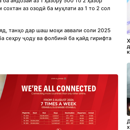
ба андозаи аз 1 ҳазору 500 то 2 ҳазор
сохтан аз озодӣ ба муҳлати аз 1 то 2 сол
яд, танҳо дар шаш моҳи аввали соли 2025
а сеҳру ҷоду ва фолбинӣ ба қайд гирифта
Х
д
Д
х