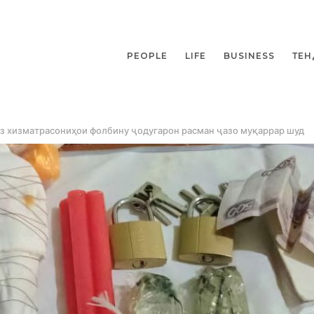
PEOPLE
LIFE
BUSINESS
ТЕН
аз хизматрасониҳои фолбину ҷодугарон расман ҷазо муқаррар шуд