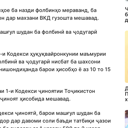
Ч
онҳое ба назди фолбинҳо мераванд, ба
б
он дар махзани ВКД гузошта мешавад.
д
машғул шудан ба фолбинӣ ва ҷодугарӣ
2-и Кодекси ҳуқуқвайронкунии маъмурии
олбинӣ ва ҷодугарӣ нисбат ба шахсони
 нишондиҳанда барои ҳисобҳо ё аз 10 то 15
Д
и 1-и Кодекси ҷиноятии Тоҷикистон
П
 ҷиноят ҳисобида мешавад.
х
екси ҷиноятӣ, барои машғул шудан ба
рдор дар давоми соли баъди татбиқи ҷазои