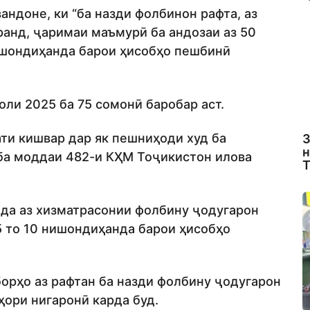
андоне, ки “ба назди фолбинон рафта, аз
анд, ҷаримаи маъмурӣ ба андозаи аз 50
ишондиҳанда барои ҳисобҳо пешбинӣ
ли 2025 ба 75 сомонӣ баробар аст.
ти кишвар дар як пешниҳоди худ ба
З
н
 ба моддаи 482-и КҲМ Тоҷикистон илова
Т
да аз хизматрасонии фолбину ҷодугарон
5 то 10 нишондиҳанда барои ҳисобҳо
борҳо аз рафтан ба назди фолбину ҷодугарон
ҳори нигаронӣ карда буд.