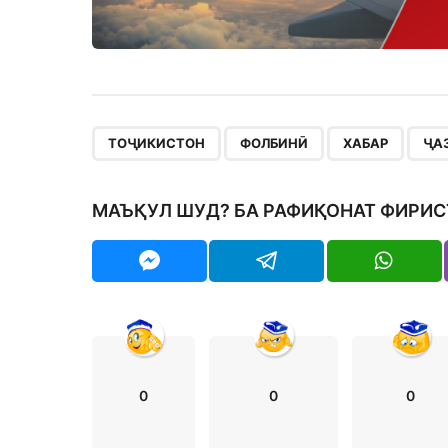
,
,
,
ТОҶИКИСТОН
ФОЛБИНӢ
ХАБАР
ҶА
МАЪҚУЛ ШУД? БА РАФИҚОНАТ ФИРИС
0
0
0