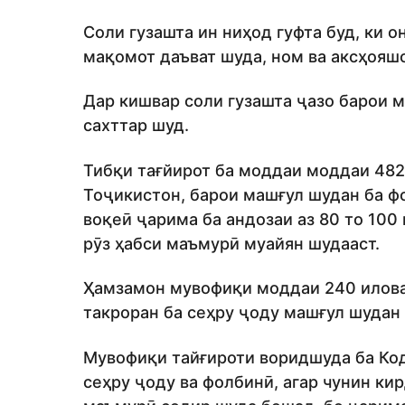
Соли гузашта ин ниҳод гуфта буд, ки 
мақомот даъват шуда, ном ва аксҳояш
Дар кишвар соли гузашта ҷазо барои 
сахттар шуд.
Тибқи тағйирот ба моддаи моддаи 48
Тоҷикистон, барои машғул шудан ба ф
воқеӣ ҷарима ба андозаи аз 80 то 100
рӯз ҳабси маъмурӣ муайян шудааст.
Ҳамзамон мувофиқи моддаи 240 илова
такроран ба сеҳру ҷоду машғул шудан
Мувофиқи тайғироти воридшуда ба Код
сеҳру ҷоду ва фолбинӣ, агар чунин ки