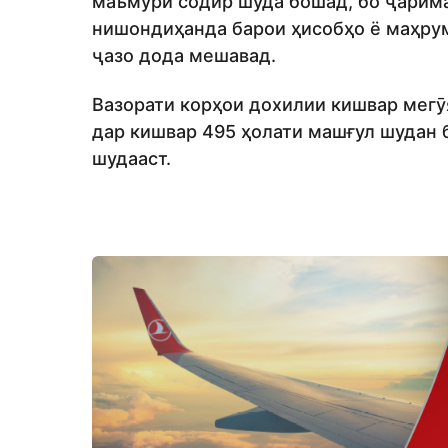
маъмурӣ содир шуда бошад, бо ҷарима 
нишондиҳанда барои ҳисобҳо ё маҳрум 
ҷазо дода мешавад.
Вазорати корҳои дохилии кишвар мегӯ
дар кишвар 495 ҳолати машғул шудан б
шудааст.