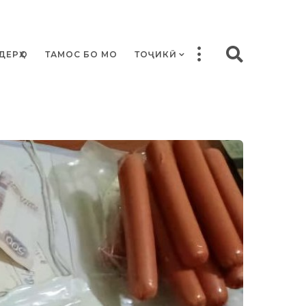
ДЕРҲО
ТАМОС БО МО
ТОҶИКӢ