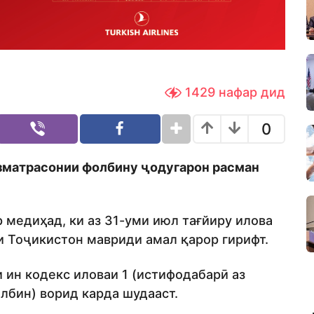
1429
нафар дид
0
изматрасонии фолбину ҷодугарон расман
 медиҳад, ки аз 31-уми июл тағйиру илова
 Тоҷикистон мавриди амал қарор гирифт.
 ин кодекс иловаи 1 (истифодабарӣ аз
лбин) ворид карда шудааст.