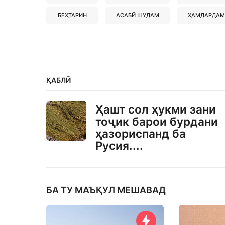
БЕҲТАРИН
АСАБӢ ШУДАМ
ҲАМДАРДАМ
ҚАБЛӢ
Ҳашт сол ҳукми зани
тоҷик барои бурдани
ҳазориспанд ба
Русия....
БА ТУ МАЪҚУЛ МЕШАВАД