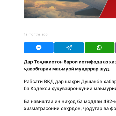
n
t
h
s
a
b
12 months ago
1
g
y
2
S
m
o
h
o
o
n
d
t
Дар Тоҷикистон барои истифода аз х
m
h
o
ҷавобгарии маъмурӣ муқаррар шуд.
s
n
a
g
Раёсати ВКД дар шаҳри Душанбе хабар
o
ба Кодекси ҳуқувайронкунии маъмурии
Ба навиштаи ин ниҳод ба моддаи 482-и
хизматрасонии сеҳрдон, ҷодугар ва фо