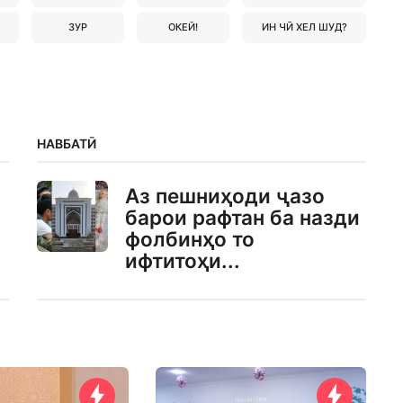
ЗУР
ОКЕЙ!
ИН ЧӢ ХЕЛ ШУД?
НАВБАТӢ
Аз пешниҳоди ҷазо
барои рафтан ба назди
фолбинҳо то
ифтитоҳи...