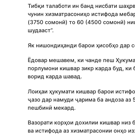
Тибқи талаботи ин банд нисбати шаҳрв
чунин хизматрасониҳо истифода мебар
(3750 сомонӣ) то 60 (4500 сомонӣ) н
шудааст”.
Як нишондиҳанди барои ҳисобҳо дар со
Ёдовар мешавем, ки чанде пеш Ҳукума
порлумони кишвар зикр карда буд, ки
ворид карда шавад.
Лоиҳаи ҳукумати кишвар барои истифо
ҷазо дар намуди ҷарима ба андоза аз 
пешбинӣ мекард.
Вазорати корҳои дохилии кишвар низ 
ва истифода аз хизматрасонии онҳо из