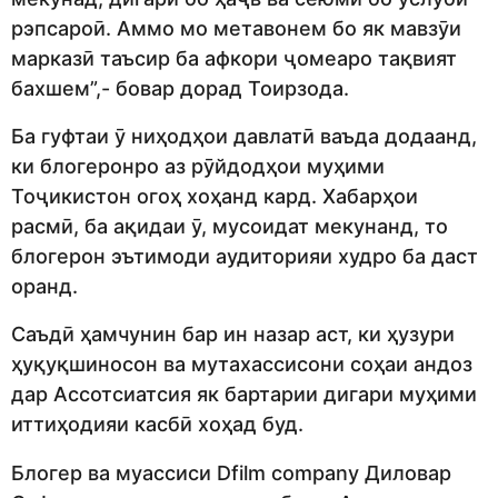
рэпсароӣ. Аммо мо метавонем бо як мавзӯи
марказӣ таъсир ба афкори ҷомеаро тақвият
бахшем”,- бовар дорад Тоирзода.
Ба гуфтаи ӯ ниҳодҳои давлатӣ ваъда додаанд,
ки блогеронро аз рӯйдодҳои муҳими
Тоҷикистон огоҳ хоҳанд кард. Хабарҳои
расмӣ, ба ақидаи ӯ, мусоидат мекунанд, то
блогерон эътимоди аудиторияи худро ба даст
оранд.
Саъдӣ ҳамчунин бар ин назар аст, ки ҳузури
ҳуқуқшиносон ва мутахассисони соҳаи андоз
дар Ассотсиатсия як бартарии дигари муҳими
иттиҳодияи касбӣ хоҳад буд.
Блогер ва муассиси Dfilm company Диловар