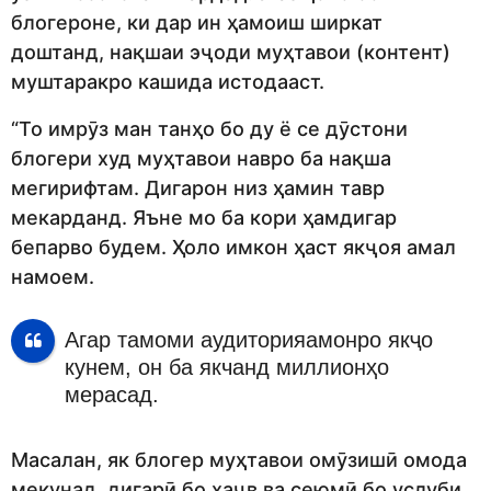
блогероне, ки дар ин ҳамоиш ширкат
доштанд, нақшаи эҷоди муҳтавои (контент)
муштаракро кашида истодааст.
“То имрӯз ман танҳо бо ду ё се дӯстони
блогери худ муҳтавои навро ба нақша
мегирифтам. Дигарон низ ҳамин тавр
мекарданд. Яъне мо ба кори ҳамдигар
бепарво будем. Ҳоло имкон ҳаст якҷоя амал
намоем.
Агар тамоми аудиторияамонро якҷо
кунем, он ба якчанд миллионҳо
мерасад.
Масалан, як блогер муҳтавои омӯзишӣ омода
мекунад, дигарӣ бо ҳаҷв ва сеюмӣ бо услуби