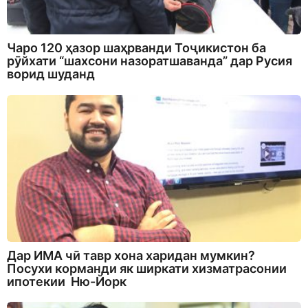
Чаро 120 ҳазор шаҳрванди Тоҷикистон ба
рӯйхати “шахсони назоратшаванда” дар Русия
ворид шуданд
Дар ИМА чӣ тавр хона харидан мумкин?
Посухи корманди як ширкати хизматрасонии
ипотекии Ню-Йорк