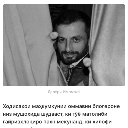
Далери Имомалӣ
Ҳодисаҳои маҳкумкунии оммавии блогероне
низ мушоҳида шудааст, ки гӯё матолиби
ғайриахлоқиро паҳн мекунанд, ки хилофи