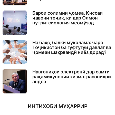
Барои солимии ҷомеа. Қиссаи
ҷавони тоҷик, ки дар Олмон
нутритсиология меомӯзад
На баҳс, балки муколама: чаро
Тоҷикистон ба гуфтугӯи давлат ва
ҷомеаи шаҳрвандӣ ниёз дорад?
Навгониҳои электронӣ дар самти
рақамикунонии хизматрасониҳои
андоз
ИНТИХОБИ МУҲАРРИР