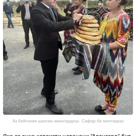
Аз бойгонии шахсии авангардиҳо. Сафар ба минтақаҳо