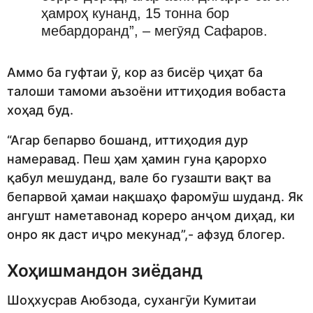
ҳамроҳ кунанд, 15 тонна бор
мебардоранд”, – мегӯяд Сафаров.
Аммо ба гуфтаи ӯ, кор аз бисёр ҷиҳат ба
талоши тамоми аъзоёни иттиҳодия вобаста
хоҳад буд.
“Агар бепарво бошанд, иттиҳодия дур
намеравад. Пеш ҳам ҳамин гуна қарорхо
қабул мешуданд, вале бо гузашти вақт ва
бепарвоӣ ҳамаи нақшаҳо фаромӯш шуданд. Як
ангушт наметавонад кореро анҷом диҳад, ки
онро як даст иҷро мекунад”,- афзуд блогер.
Хоҳишмандон зиёданд
Шоҳхусрав Аюбзода, сухангӯи Кумитаи