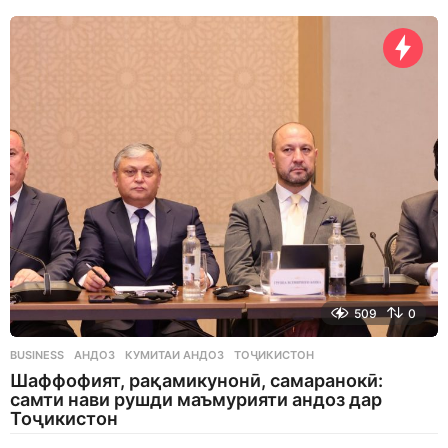
d
a
y
s
a
g
o
509
0
BUSINESS
АНДОЗ
,
КУМИТАИ АНДОЗ
,
ТОҶИКИСТОН
Шаффофият, рақамикунонӣ, самаранокӣ:
самти нави рушди маъмурияти андоз дар
Тоҷикистон