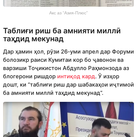
Акс аз “Азия-Плюс”
Таблиғи риш ба амнияти миллӣ
таҳдид мекунад
Дар ҳамин ҳол, рӯзи 26-уми апрел дар Форуми
болозикр раиси Кумитаи кор бо ҷавонон ва
варзиши Тоҷикистон Абдулло Раҳмонзода аз
блогерони ришдор
интиқод кард
. Ӯ изҳор
дошт, ки “таблиғи риш дар шабакаҳои иҷтимоӣ
ба амнияти миллӣ таҳдид мекунад”.