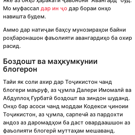
Яке аз онҳо ҳаракати ҷавонони “Авангард” буд.
Мо муфассал
дар ин ҷо
дар бораи онҳо
навишта будем.
Аммо дар натиҷаи баҳсу мунозираҳои байни
роҳбаронашон фаъолияти авангардиҳо ба охир
расид.
Боздошт ва маҳкумкунии
блогерон
Тайи як соли ахир дар Тоҷикистон чанд
блогери маъруф, аз ҷумла Далери Имомалӣ ва
Абдуллоҳ Ғурбатӣ боздошт ва зиндон шуданд.
Онҳо бар асоси чанд моддаи Кодекси ҷиноии
Тоҷикистон, аз ҷумла, сарпечӣ аз пардохти
андоз аз даромадҳои ба даст овардаашшон аз
фаъолияти блогерӣ муттаҳам мешаванд.