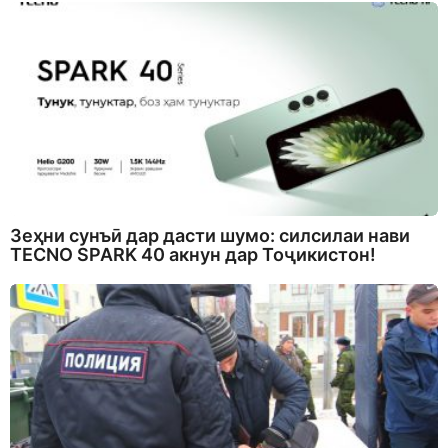
Зеҳни сунъӣ дар дасти шумо: силсилаи нави
TECNO SPARK 40 акнун дар Тоҷикистон!