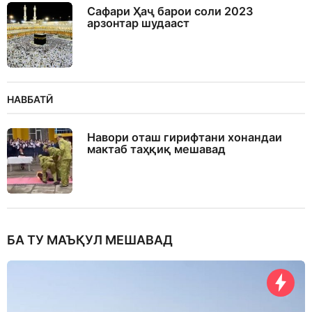
Сафари Ҳаҷ барои соли 2023
арзонтар шудааст
НАВБАТӢ
Навори оташ гирифтани хонандаи
мактаб таҳқиқ мешавад
БА ТУ МАЪҚУЛ МЕШАВАД