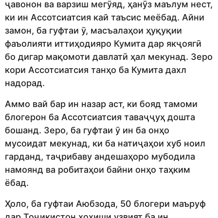
ҷавонон ва варзиш мегӯяд, ҳанӯз маълум нест,
ки ин Ассотсиатсия кай таъсис меёбад. Айни
замон, ба гуфтаи ӯ, масъалаҳои ҳуқуқии
фаъолияти иттиҳодияро Кумита дар якҷоягӣ
бо дигар мақомоти давлатӣ ҳал мекунад. Зеро
кори Ассотсиатсия танҳо ба Кумита дахл
надорад.
Аммо вай бар ин назар аст, ки бояд тамоми
блогерон ба Ассотсиатсия таваҷҷуҳ дошта
бошанд. Зеро, ба гуфтаи ӯ ин ба онҳо
мусоидат мекунад, ки ба натиҷаҳои хуб ноил
гарданд, таҷрибаву андешаҳоро мубодила
намоянд ва робитаҳои байни онҳо таҳким
ёбад.
Ҳоло, ба гуфтаи Аюбзода, 50 блогери маъруф
дар Тоҷикистон хоҳиши узвият ба ин