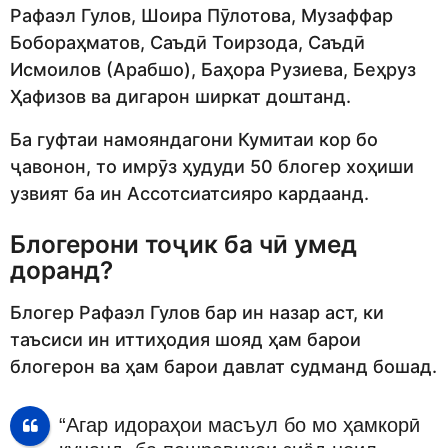
Рафаэл Гулов, Шоира Пӯлотова, Музаффар
Бобораҳматов, Саъдӣ Тоирзода, Саъдӣ
Исмоилов (Арабшо), Баҳора Рузиева, Беҳруз
Ҳафизов ва дигарон ширкат доштанд.
Ба гуфтаи намояндагони Кумитаи кор бо
ҷавонон, то имрӯз ҳудуди 50 блогер хоҳиши
узвият ба ин Ассотсиатсияро кардаанд.
Блогерони тоҷик ба чӣ умед
доранд?
Блогер Рафаэл Гулов бар ин назар аст, ки
таъсиси ин иттиҳодия шояд ҳам барои
блогерон ва ҳам барои давлат судманд бошад.
“Агар идораҳои масъул бо мо ҳамкорӣ