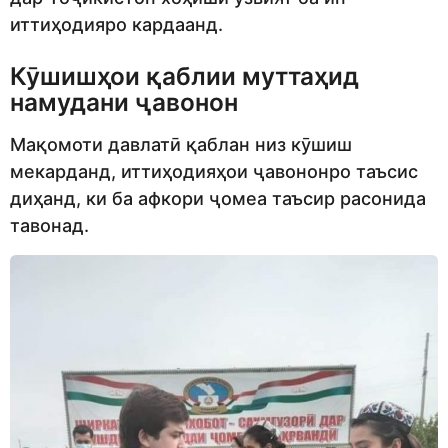
иттиҳодияро кардаанд.
Кӯшишҳои қаблии муттаҳид
намудани ҷавонон
Мақомоти давлатӣ қаблан низ кӯшиш
мекарданд, иттиҳодияҳои ҷавононро таъсис
диҳанд, ки ба афкори ҷомеа таъсир расонида
тавонад.