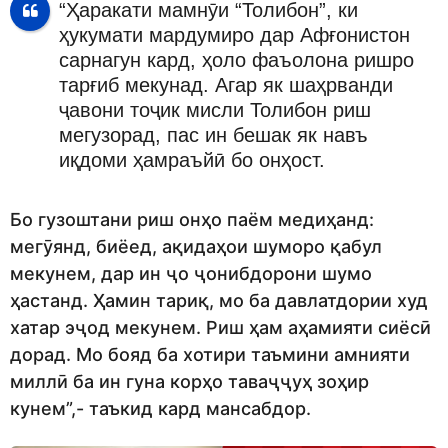
“Ҳаракати мамнӯи “Толибон”, ки
ҳукумати мардумиро дар Афғонистон
сарнагун кард, ҳоло фаъолона ришро
тарғиб мекунад. Агар як шаҳрванди
ҷавони тоҷик мисли Толибон риш
мегузорад, пас ин бешак як навъ
иқдоми ҳамраъйӣ бо онҳост.
Бо гузоштани риш онҳо паём медиҳанд:
мегӯянд, биёед, ақидаҳои шуморо қабул
мекунем, дар ин ҷо ҷонибдорони шумо
ҳастанд. Ҳамин тариқ, мо ба давлатдории худ
хатар эҷод мекунем. Риш ҳам аҳамияти сиёсӣ
дорад. Мо бояд ба хотири таъмини амнияти
миллӣ ба ин гуна корҳо таваҷҷуҳ зоҳир
кунем”,- таъкид кард мансабдор.