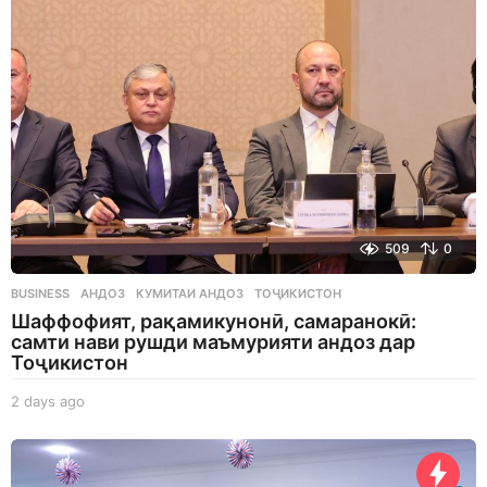
g
o
509
0
BUSINESS
АНДОЗ
,
КУМИТАИ АНДОЗ
,
ТОҶИКИСТОН
Шаффофият, рақамикунонӣ, самаранокӣ:
самти нави рушди маъмурияти андоз дар
Тоҷикистон
2 days ago
2
d
a
y
s