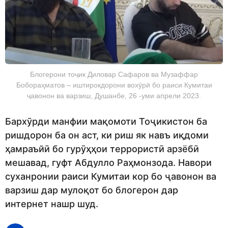
Блогерони тоҷик Диловар Сафаров ва Музаффар
Бобораҳматов – иштирокдорони вохӯрӣ бо раиси Кумитаи
ҷавонон ва варзиш, Душанбе, 26 -уми апрели 2023.
Бархӯрди манфии мақомоти Тоҷикистон ба
ришдорон ба он аст, ки риш як навъ иқдоми
ҳамраъйӣ бо гурӯҳҳои террористӣ арзёбӣ
мешавад, гуфт Абдулло Раҳмонзода. Навори
суханронии раиси Кумитаи кор бо ҷавонон ва
варзиш дар мулоқот бо блогерон дар
интернет нашр шуд.