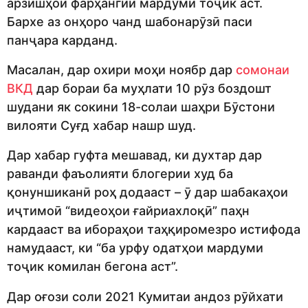
арзишҳои фарҳангии мардуми тоҷик аст.
Бархе аз онҳоро чанд шабонарӯзӣ паси
панҷара карданд.
Масалан, дар охири моҳи ноябр дар
сомонаи
ВКД
дар бораи ба муҳлати 10 рӯз боздошт
шудани як сокини 18-солаи шаҳри Бӯстони
вилояти Суғд хабар нашр шуд.
Дар хабар гуфта мешавад, ки духтар дар
раванди фаъолияти блогерии худ ба
қонуншиканӣ роҳ додааст – ӯ дар шабакаҳои
иҷтимоӣ “видеоҳои ғайриахлоқӣ” паҳн
кардааст ва ибораҳои таҳқиромезро истифода
намудааст, ки “ба урфу одатҳои мардуми
тоҷик комилан бегона аст”.
Дар оғози соли 2021 Кумитаи андоз рӯйхати