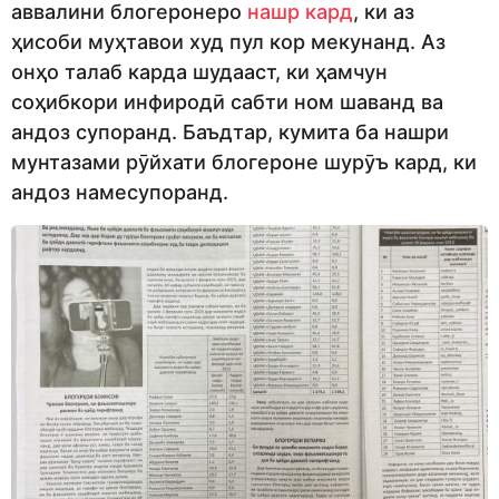
аввалини блогеронеро
нашр кард
, ки аз
ҳисоби муҳтавои худ пул кор мекунанд. Аз
онҳо талаб карда шудааст, ки ҳамчун
соҳибкори инфиродӣ сабти ном шаванд ва
андоз супоранд. Баъдтар, кумита ба нашри
мунтазами рӯйхати блогероне шурӯъ кард, ки
андоз намесупоранд.