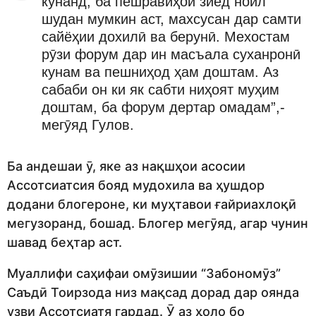
кунанд, ба пешравиҳои зиёд ноил
шудан мумкин аст, махсусан дар самти
сайёҳии дохилӣ ва берунӣ. Мехостам
рӯзи форум дар ин масъала суханронӣ
кунам ва пешниҳод ҳам доштам. Аз
сабаби он ки як сабти ниҳоят муҳим
доштам, ба форум дертар омадам”,-
мегӯяд Гулов.
Ба андешаи ӯ, яке аз нақшҳои асосии
Ассотсиатсия бояд мудохила ва ҳушдор
додани блогероне, ки муҳтавои ғайриахлоқӣ
мегузоранд, бошад. Блогер мегӯяд, агар чунин
шавад беҳтар аст.
Муаллифи саҳифаи омӯзишии “Забономӯз”
Саъдӣ Тоирзода низ мақсад дорад дар оянда
узви Ассотсиатя гардад. Ӯ аз ҳоло бо