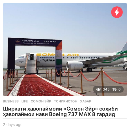
k
a
g
o
345
0
BUSINESS
,
LIFE
СОМОН ЭЙР
,
ТОҶИКИСТОН
,
ХАБАР
Ширкати ҳавопаймоии «Сомон Эйр» соҳиби
ҳавопаймои нави Boeing 737 MAX 8 гардид
2 days ago
2