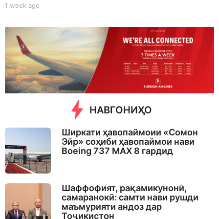
1 week ago
1
w
e
e
k
a
g
o
НАВГОНИҲО
Ширкати ҳавопаймоии «Сомон
Эйр» соҳиби ҳавопаймои нави
Boeing 737 MAX 8 гардид
Шаффофият, рақамикунонӣ,
самаранокӣ: самти нави рушди
маъмурияти андоз дар
Тоҷикистон