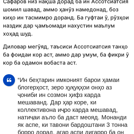
Сафаров низ нақша дорад ба ин Ассотсиатсия
шомил шавад, аммо ҳанӯз намедонад, боз
киҳо ин тасмимро доранд. Ба гуфтаи ӯ, рӯзҳои
наздик дар ҷамъомади нахустин маълум
хоҳад шуд.
Диловар мегӯяд, таъсиси Ассотсиатсия танҳо
ба фоидаи кор аст, аммо дар умум, ба фикри ӯ
кор ба одамон вобаста аст.
“Ин беҳтарин имконият барои ҳамаи
блогерҳост, зеро ҳуқуқҳои онҳо аз
ҷониби ин созмон ҳифз карда
мешаванд. Дар ҳар коре, ки
коллективона иҷро карда мешавад,
натиҷаи аъло ба даст меояд. Монанди
як аспе, ки тавони бардоштани 3 тонна
борро дорад, агар аспи дигарро ба он