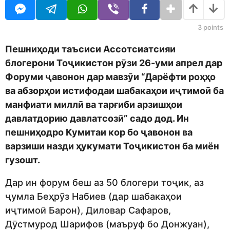
o
r
d
s
m
a
3
points
o
g
n
o
Пешниҳоди таъсиси Ассотсиатсияи
блогерони Тоҷикистон рӯзи 26-уми апрел дар
Форуми ҷавонон дар мавзӯи “Дарёфти роҳҳо
ва абзорҳои истифодаи шабакаҳои иҷтимоӣ ба
манфиати миллӣ ва тарғиби арзишҳои
давлатдорию давлатсозӣ” садо дод. Ин
пешниҳодро Кумитаи кор бо ҷавонон ва
варзиши назди ҳукумати Тоҷикистон ба миён
гузошт.
Дар ин форум беш аз 50 блогери тоҷик, аз
ҷумла Беҳрӯз Набиев (дар шабакаҳои
иҷтимоӣ Барон), Диловар Сафаров,
Дӯстмурод Шарифов (маъруф бо Донжуан),