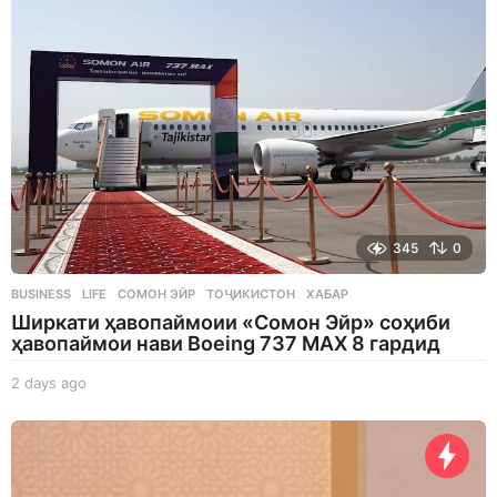
345
0
BUSINESS
,
LIFE
СОМОН ЭЙР
,
ТОҶИКИСТОН
,
ХАБАР
Ширкати ҳавопаймоии «Сомон Эйр» соҳиби
ҳавопаймои нави Boeing 737 MAX 8 гардид
2 days ago
2
d
a
y
s
a