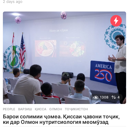
2 days ago
2
d
a
y
s
a
g
o
1308
4
PEOPLE
ВАРЗИШ
,
ҚИССА
,
ОЛМОН
,
ТОҶИКИСТОН
Барои солимии ҷомеа. Қиссаи ҷавони тоҷик,
ки дар Олмон нутритсиология меомӯзад