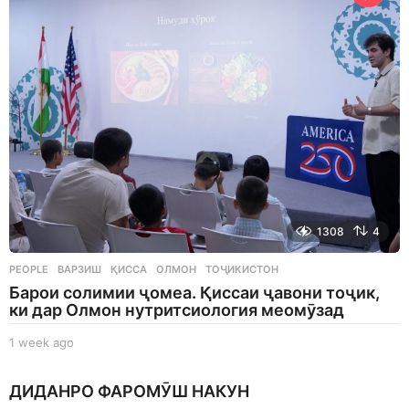
a
g
o
1308
4
PEOPLE
ВАРЗИШ
,
ҚИССА
,
ОЛМОН
,
ТОҶИКИСТОН
Барои солимии ҷомеа. Қиссаи ҷавони тоҷик,
ки дар Олмон нутритсиология меомӯзад
1 week ago
1
w
e
ДИДАНРО ФАРОМӮШ НАКУН
e