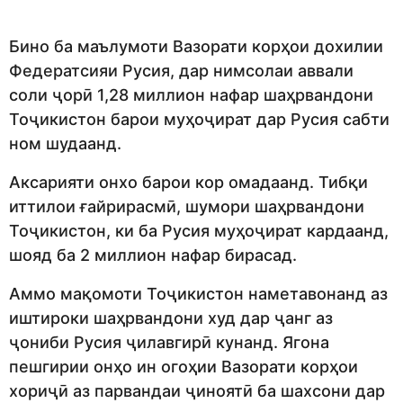
Бино ба маълумоти Вазорати корҳои дохилии
Федератсияи Русия, дар нимсолаи аввали
соли ҷорӣ 1,28 миллион нафар шаҳрвандони
Тоҷикистон барои муҳоҷират дар Русия сабти
ном шудаанд.
Аксарияти онхо барои кор омадаанд. Тибқи
иттилои ғайрирасмӣ, шумори шаҳрвандони
Тоҷикистон, ки ба Русия муҳоҷират кардаанд,
шояд ба 2 миллион нафар бирасад.
Аммо мақомоти Тоҷикистон наметавонанд аз
иштироки шаҳрвандони худ дар ҷанг аз
ҷониби Русия ҷилавгирӣ кунанд. Ягона
пешгирии онҳо ин огоҳии Вазорати корҳои
хориҷӣ аз парвандаи ҷиноятӣ ба шахсони дар