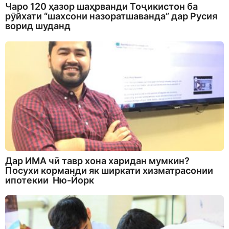
Чаро 120 ҳазор шаҳрванди Тоҷикистон ба
рӯйхати “шахсони назоратшаванда” дар Русия
ворид шуданд
Дар ИМА чӣ тавр хона харидан мумкин?
Посухи корманди як ширкати хизматрасонии
ипотекии Ню-Йорк