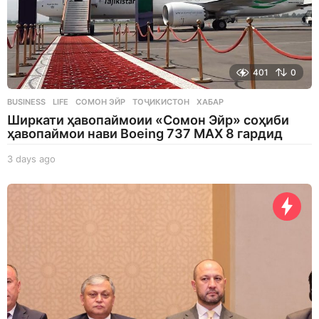
401
0
BUSINESS
,
LIFE
СОМОН ЭЙР
,
ТОҶИКИСТОН
,
ХАБАР
Ширкати ҳавопаймоии «Сомон Эйр» соҳиби
ҳавопаймои нави Boeing 737 MAX 8 гардид
3 days ago
3
d
a
y
s
a
g
o