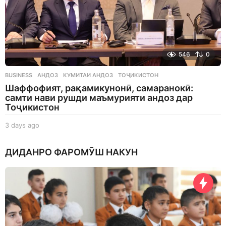
546
0
BUSINESS
АНДОЗ
,
КУМИТАИ АНДОЗ
,
ТОҶИКИСТОН
Шаффофият, рақамикунонӣ, самаранокӣ:
самти нави рушди маъмурияти андоз дар
Тоҷикистон
3 days ago
3
d
a
ДИДАНРО ФАРОМӮШ НАКУН
y
s
a
g
o