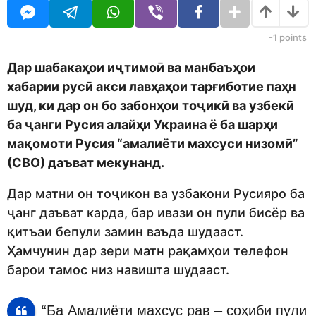
o
r
d
s
m
a
-1
points
o
g
n
o
Дар шабакаҳои иҷтимоӣ ва манбаъҳои
хабарии русӣ акси лавҳаҳои тарғиботие паҳн
шуд, ки дар он бо забонҳои тоҷикӣ ва узбекӣ
ба ҷанги Русия алайҳи Украина ё ба шарҳи
мақомоти Русия “амалиёти махсуси низомӣ”
(СВО) даъват мекунанд.
Дар матни он тоҷикон ва узбакони Русияро ба
ҷанг даъват карда, бар ивази он пули бисёр ва
қитъаи бепули замин ваъда шудааст.
Ҳамчунин дар зери матн рақамҳои телефон
барои тамос низ навишта шудааст.
“Ба Амалиёти махсус рав – соҳиби пули