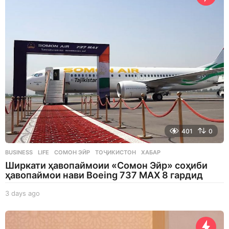
u
r
s
a
g
o
401
0
BUSINESS
,
LIFE
СОМОН ЭЙР
,
ТОҶИКИСТОН
,
ХАБАР
Ширкати ҳавопаймоии «Сомон Эйр» соҳиби
ҳавопаймои нави Boeing 737 MAX 8 гардид
3 days ago
3
d
a
y