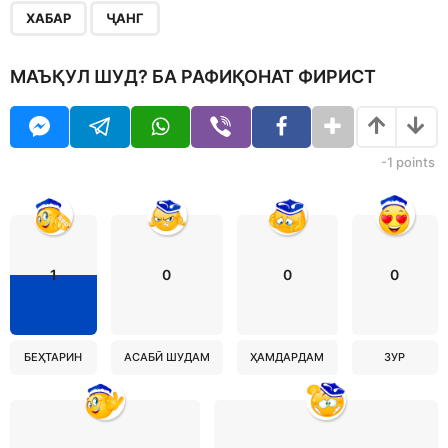
ХАБАР
ҶАНГ
МАЪҚУЛ ШУД? БА РАФИҚОНАТ ФИРИСТ
-1
points
1
0
0
0
БЕҲТАРИН
АСАБӢ ШУДАМ
ҲАМДАРДАМ
ЗУР