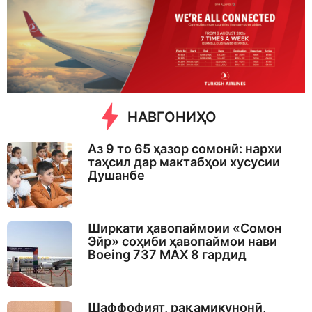
y
s
a
g
o
НАВГОНИҲО
Аз 9 то 65 ҳазор сомонӣ: нархи
таҳсил дар мактабҳои хусусии
Душанбе
Ширкати ҳавопаймоии «Сомон
Эйр» соҳиби ҳавопаймои нави
Boeing 737 MAX 8 гардид
Шаффофият, рақамикунонӣ,