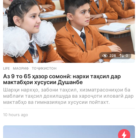
228
0
LIFE
МАОРИФ
,
ТОҶИКИСТОН
Аз 9 то 65 ҳазор сомонӣ: нархи таҳсил дар
мактабҳои хусусии Душанбе
Шарҳи нархҳо, забони таҳсил, хизматрасониҳои ба
маблағи таҳсил дохилшуда ва хароҷоти иловагӣ дар
мактабҳо ва гимназияҳои хусусии пойтахт.
10 hours ago
1
0
h
o