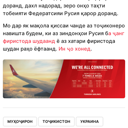
доранд, дахл надорад, зеро онҳо таҳти
тобеияти Федератсияи Русия қарор доранд.
Мо дар як мақола қиссаи чанде аз тоҷиконеро
навишта будем, ки аз зиндонҳои Русия б
а ҷанг
фиристода шудаанд
ё аз хатари фиристода
шудан раҳо ёфтаанд.
Ин ҷо хонед
.
,
,
,
,
МУҲОҶИРОН
ТОҶИКИСТОН
УКРАИНА