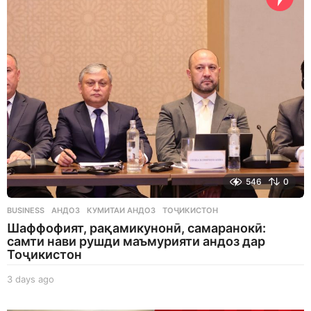
s
a
g
o
546
0
BUSINESS
АНДОЗ
,
КУМИТАИ АНДОЗ
,
ТОҶИКИСТОН
Шаффофият, рақамикунонӣ, самаранокӣ:
самти нави рушди маъмурияти андоз дар
Тоҷикистон
3 days ago
3
d
a