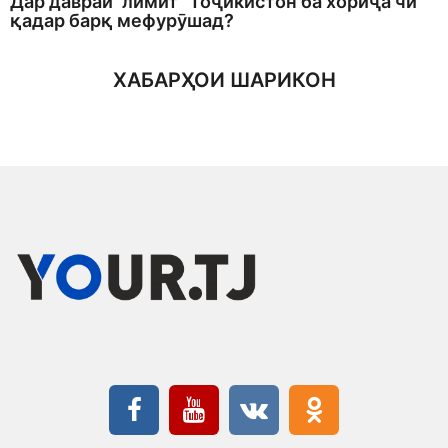
Дар давраи “лимит” Тоҷикистон ба хориҷа чӣ
қадар барқ мефурӯшад?
ХАБАРҲОИ ШАРИКОН