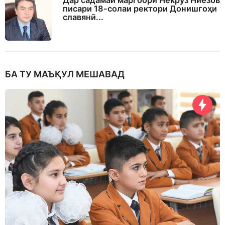
Дар садамаи маргбори Некрӯз Ниёзов
писари 18-солаи ректори Донишгоҳи
славянӣ...
БА ТУ МАЪҚУЛ МЕШАВАД