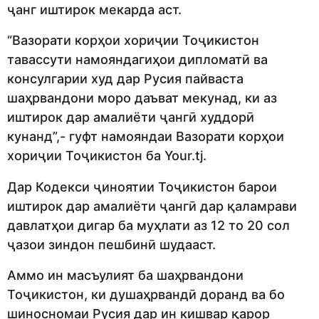
ҷанг иштирок мекарда аст.
“Вазорати корҳои хориҷии Тоҷикистон
тавассути намояндагиҳои дипломатӣ ва
консулгарии худ дар Русия пайваста
шаҳрвандони моро даъват мекунад, ки аз
иштирок дар амалиёти ҷангӣ худдорӣ
кунанд”,- гуфт намояндаи Вазорати корҳои
хориҷии Тоҷикистон ба Your.tj.
Дар Кодекси ҷиноятии Тоҷикистон барои
иштирок дар амалиёти ҷангӣ дар қаламрави
давлатҳои дигар ба муҳлати аз 12 то 20 сол
ҷазои зиндон пешбинӣ шудааст.
Аммо ин масъулият ба шаҳрвандони
Тоҷикистон, ки душаҳрвандӣ доранд ва бо
шиносномаи Русия дар ин кишвар қарор