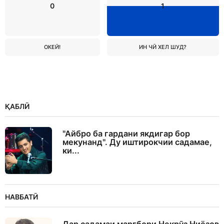
0
1
ОКЕЙ!
ИН ЧӢ ХЕЛ ШУД?
ҚАБЛӢ
"Айбро ба гардани якдигар бор
мекунанд". Ду иштирокчии садамае,
ки...
НАВБАТӢ