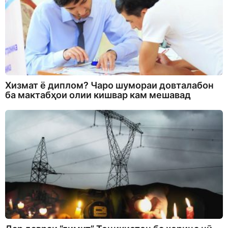
Хизмат ё диплом? Чаро шумораи довталабон
ба мактабҳои олии кишвар кам мешавад