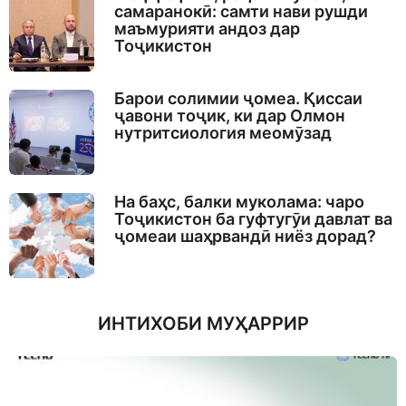
самаранокӣ: самти нави рушди
маъмурияти андоз дар
Тоҷикистон
Барои солимии ҷомеа. Қиссаи
ҷавони тоҷик, ки дар Олмон
нутритсиология меомӯзад
На баҳс, балки муколама: чаро
Тоҷикистон ба гуфтугӯи давлат ва
ҷомеаи шаҳрвандӣ ниёз дорад?
ИНТИХОБИ МУҲАРРИР