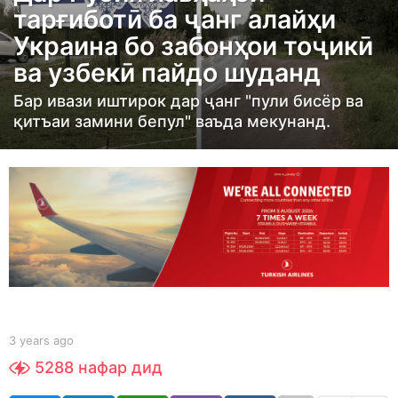
тарғиботӣ ба ҷанг алайҳи
r
Украина бо забонҳои тоҷикӣ
s
ва узбекӣ пайдо шуданд
a
g
Бар ивази иштирок дар ҷанг "пули бисёр ва
o
қитъаи замини бепул" ваъда мекунанд.
3
y
e
a
r
s
a
g
o
b
3 years ago
3
y
y
5288
нафар дид
S
e
h
a