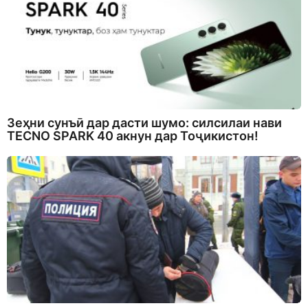
Зеҳни сунъӣ дар дасти шумо: силсилаи нави
TECNO SPARK 40 акнун дар Тоҷикистон!