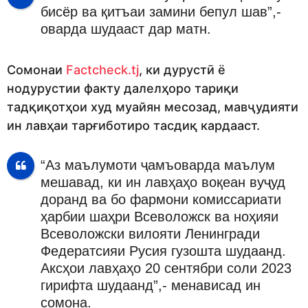
бисёр ва қитъаи замини бепул шав”,-
оварда шудааст дар матн.
Сомонаи
Factcheck.tj
, ки дурустӣ ё
нодурустии факту далелҳоро тариқи
тадқиқотҳои худ муайян месозад, мавҷудияти
ин лавҳаи тарғиботиро тасдиқ кардааст.
“Аз маълумоти ҷамъоварда маълум
мешавад, ки ин лавҳаҳо воқеан вуҷуд
доранд ва бо фармони комиссариати
ҳарбии шаҳри Всеволожск ва ноҳияи
Всеволожски вилояти Ленингради
Федератсияи Русия гузошта шудаанд.
Аксҳои лавҳаҳо 20 сентябри соли 2023
гирифта шудаанд”,- менависад ин
сомона.