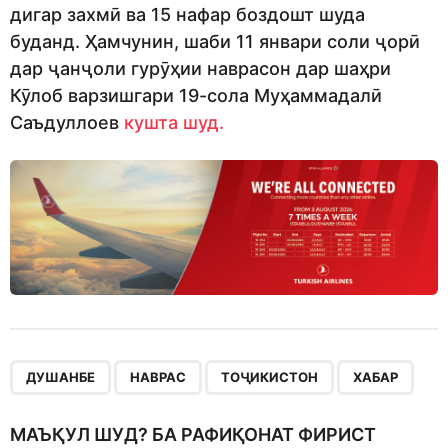
дигар захмӣ ва 15 нафар боздошт шуда
буданд. Ҳамчунин, шаби 11 январи соли ҷорӣ
дар ҷанҷоли гурӯҳии наврасон дар шаҳри
Кӯлоб варзишгари 19-сола Муҳаммадалӣ
Саъдуллоев
кушта шуд.
,
,
,
ДУШАНБЕ
НАВРАС
ТОҶИКИСТОН
ХАБАР
МАЪҚУЛ ШУД? БА РАФИҚОНАТ ФИРИСТ