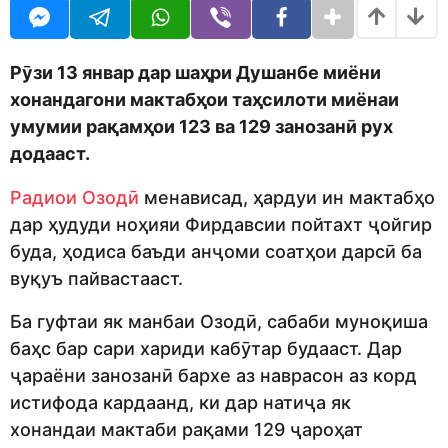
o
o
t
d
h
m
s
o
a
Рӯзи 13 январ дар шаҳри Душанбе миёни
n
g
хонандагони мактабҳои таҳсилоти миёнаи
o
умумии рақамҳои 123 ва 129 занозанӣ рух
додааст.
Радиои Озодӣ
менависад, ҳардуи ин мактабҳо
дар ҳудуди ноҳияи Фирдавсии пойтахт ҷойгир
буда, ҳодиса баъди анҷоми соатҳои дарсӣ ба
вуқуъ пайвастааст.
Ба гуфтаи як манбаи Озодӣ, сабаби муноқиша
баҳс бар сари хариди кабӯтар будааст. Дар
ҷараёни занозанӣ бархе аз наврасон аз корд
истифода кардаанд, ки дар натиҷа як
хонандаи мактаби рақами 129 ҷароҳат