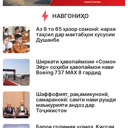
НАВГОНИҲО
Аз 9 то 65 ҳазор сомонӣ: нархи
таҳсил дар мактабҳои хусусии
Душанбе
Ширкати ҳавопаймоии «Сомон
Эйр» соҳиби ҳавопаймои нави
Boeing 737 MAX 8 гардид
Шаффофият, рақамикунонӣ,
самаранокӣ: самти нави рушди
маъмурияти андоз дар
Тоҷикистон
Барои солимии ҷомеа. Қиссаи