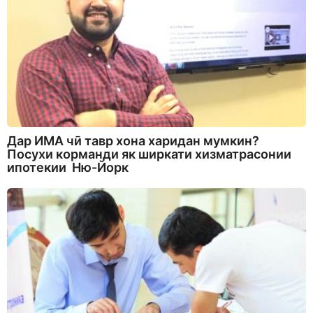
Дар ИМА чӣ тавр хона харидан мумкин?
Посухи корманди як ширкати хизматрасонии
ипотекии Ню-Йорк