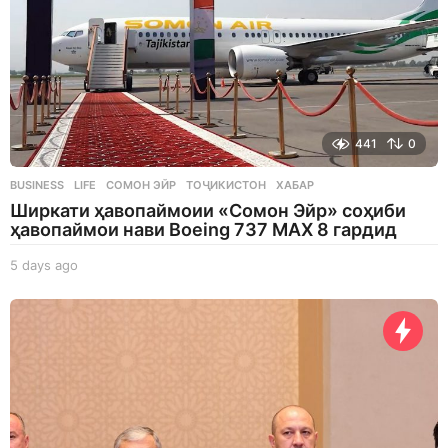
441
0
BUSINESS
,
LIFE
СОМОН ЭЙР
,
ТОҶИКИСТОН
,
ХАБАР
Ширкати ҳавопаймоии «Сомон Эйр» соҳиби
ҳавопаймои нави Boeing 737 MAX 8 гардид
5 days ago
5
d
a
y
s
a
g
o