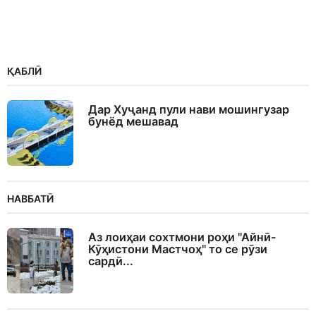
ҚАБЛӢ
Дар Хуҷанд пули нави мошингузар
бунёд мешавад
НАВБАТӢ
Аз лоиҳаи сохтмони роҳи "Айнӣ-
Кӯҳистони Мастчоҳ" то се рӯзи
сардӣ...