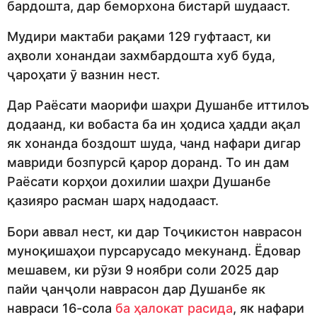
бардошта, дар беморхона бистарӣ шудааст.
Мудири мактаби рақами 129 гуфтааст, ки
аҳволи хонандаи захмбардошта хуб буда,
ҷароҳати ӯ вазнин нест.
Дар Раёсати маорифи шаҳри Душанбе иттилоъ
додаанд, ки вобаста ба ин ҳодиса ҳадди ақал
як хонанда боздошт шуда, чанд нафари дигар
мавриди бозпурсӣ қарор доранд. То ин дам
Раёсати корҳои дохилии шаҳри Душанбе
қазияро расман шарҳ надодааст.
Бори аввал нест, ки дар Тоҷикистон наврасон
муноқишаҳои пурсарусадо мекунанд. Ёдовар
мешавем, ки рӯзи 9 ноябри соли 2025 дар
пайи ҷанҷоли наврасон дар Душанбе як
навраси 16-сола
ба ҳалокат расида
, як нафари