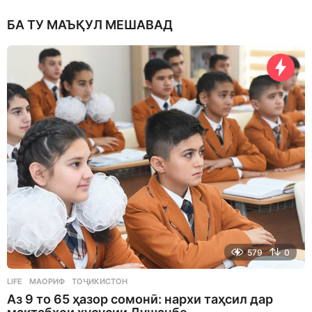
БА ТУ МАЪҚУЛ МЕШАВАД
579
0
LIFE
МАОРИФ
,
ТОҶИКИСТОН
Аз 9 то 65 ҳазор сомонӣ: нархи таҳсил дар