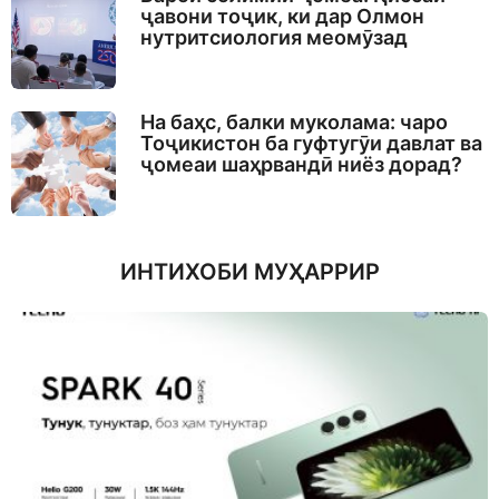
ҷавони тоҷик, ки дар Олмон
нутритсиология меомӯзад
На баҳс, балки муколама: чаро
Тоҷикистон ба гуфтугӯи давлат ва
ҷомеаи шаҳрвандӣ ниёз дорад?
ИНТИХОБИ МУҲАРРИР