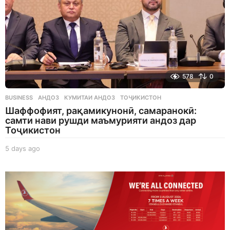
578
0
BUSINESS
АНДОЗ
,
КУМИТАИ АНДОЗ
,
ТОҶИКИСТОН
Шаффофият, рақамикунонӣ, самаранокӣ:
самти нави рушди маъмурияти андоз дар
Тоҷикистон
5 days ago
5
d
a
y
s
a
g
o