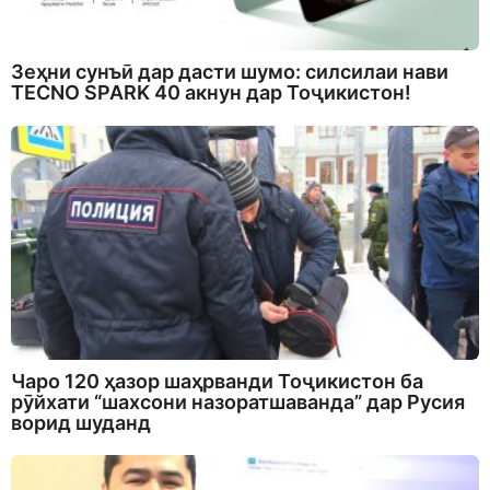
Зеҳни сунъӣ дар дасти шумо: силсилаи нави
TECNO SPARK 40 акнун дар Тоҷикистон!
Чаро 120 ҳазор шаҳрванди Тоҷикистон ба
рӯйхати “шахсони назоратшаванда” дар Русия
ворид шуданд