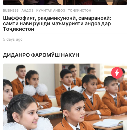
BUSINESS
АНДОЗ
,
КУМИТАИ АНДОЗ
,
ТОҶИКИСТОН
Шаффофият, рақамикунонӣ, самаранокӣ:
самти нави рушди маъмурияти андоз дар
Тоҷикистон
5 days ago
5
d
a
ДИДАНРО ФАРОМӮШ НАКУН
y
s
a
g
o