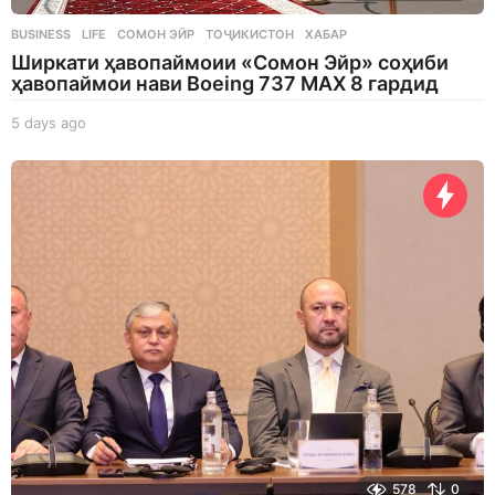
BUSINESS
,
LIFE
СОМОН ЭЙР
,
ТОҶИКИСТОН
,
ХАБАР
Ширкати ҳавопаймоии «Сомон Эйр» соҳиби
ҳавопаймои нави Boeing 737 MAX 8 гардид
5 days ago
5
d
a
y
s
a
g
o
578
0