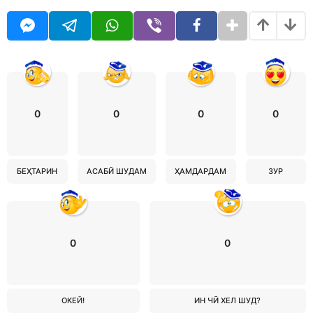
0
0
0
0
БЕҲТАРИН
АСАБӢ ШУДАМ
ҲАМДАРДАМ
ЗУР
0
0
ОКЕЙ!
ИН ЧӢ ХЕЛ ШУД?