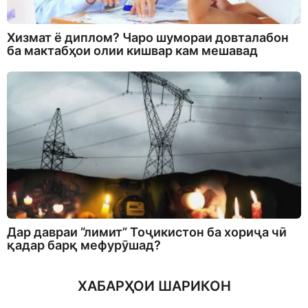
Хизмат ё диплом? Чаро шумораи довталабон
ба мактабҳои олии кишвар кам мешавад
Дар давраи “лимит” Тоҷикистон ба хориҷа чӣ
қадар барқ мефурӯшад?
ХАБАРҲОИ ШАРИКОН