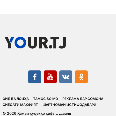
ОИД БА ЛОИҲА
ТАМОС БО МО
РЕКЛАМА ДАР СОМОНА
CИЁСАТИ МАХФИЯТ
ШАРТНОМАИ ИСТИФОДАБАРӢ
© 2026 Ҳамаи ҳуқуқҳо ҳифз шудаанд